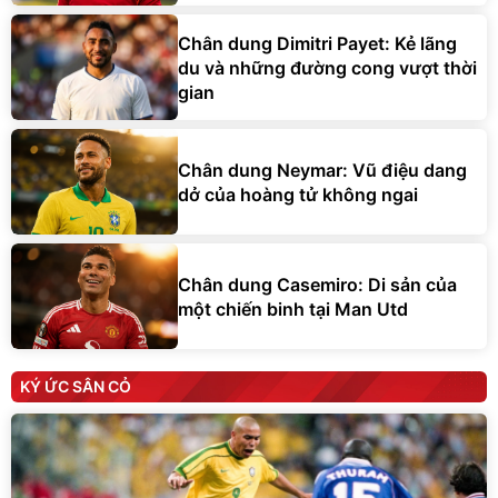
Chân dung Dimitri Payet: Kẻ lãng
du và những đường cong vượt thời
gian
Chân dung Neymar: Vũ điệu dang
dở của hoàng tử không ngai
Chân dung Casemiro: Di sản của
một chiến binh tại Man Utd
KÝ ỨC SÂN CỎ