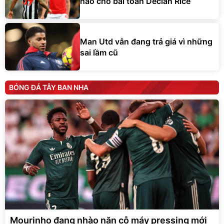
hảo cho bài toán Declan Rice
Man Utd vẫn đang trả giá vì những
sai lầm cũ
BÓNG ĐÁ TÂY BAN NHA
Mourinho đang nhào nặn cỗ máy pressing mới