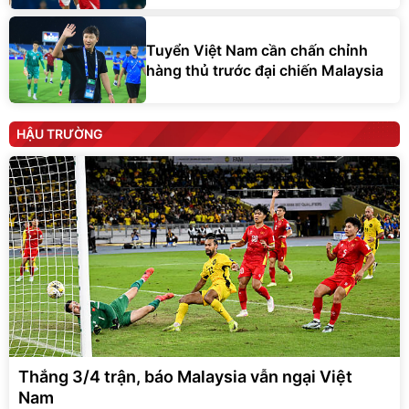
Tuyển Việt Nam cần chấn chỉnh
hàng thủ trước đại chiến Malaysia
HẬU TRƯỜNG
Thắng 3/4 trận, báo Malaysia vẫn ngại Việt
Nam