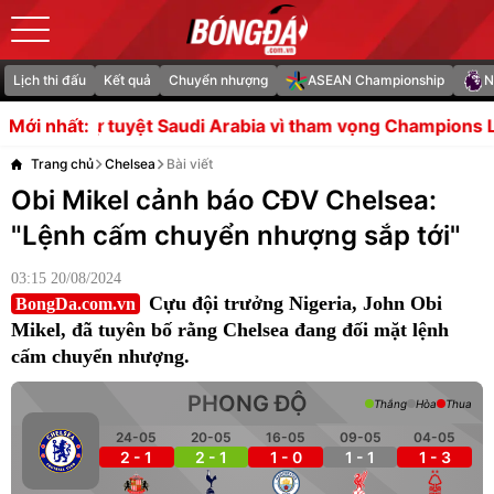
Lịch thi đấu
Kết quả
Chuyển nhượng
ASEAN Championship
N
Saudi Arabia vì tham vọng Champions League
Thắng 3/4
Mới nhất:
Trang chủ
Chelsea
Bài viết
Obi Mikel cảnh báo CĐV Chelsea:
"Lệnh cấm chuyển nhượng sắp tới"
03:15 20/08/2024
Cựu đội trưởng Nigeria, John Obi
BongDa.com.vn
Mikel, đã tuyên bố rằng Chelsea đang đối mặt lệnh
cấm chuyển nhượng.
PHONG ĐỘ
Thắng
Hòa
Thua
24-05
20-05
16-05
09-05
04-05
2 - 1
2 - 1
1 - 0
1 - 1
1 - 3