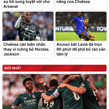
sự bổ sung tuyệt vời cho
năng của Chelsea
Đã bán nhiều
Arsenal
Chelsea cần kiên nhẫn
Alonso bắt Lavia đá trọn
thay vì ruồng bỏ Nicolas
90 phút để phá bỏ rào cản
Jackson
tâm lý
MỚI NHẤT