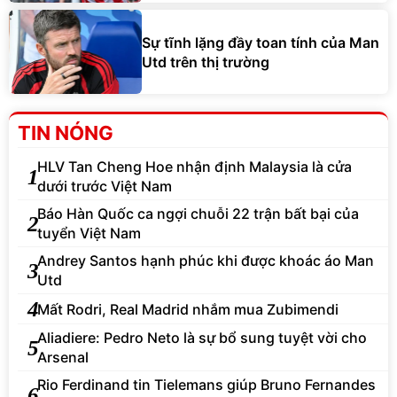
Sự tĩnh lặng đầy toan tính của Man
Utd trên thị trường
TIN NÓNG
HLV Tan Cheng Hoe nhận định Malaysia là cửa
1
dưới trước Việt Nam
Báo Hàn Quốc ca ngợi chuỗi 22 trận bất bại của
2
tuyển Việt Nam
Andrey Santos hạnh phúc khi được khoác áo Man
3
Utd
4
Mất Rodri, Real Madrid nhắm mua Zubimendi
Aliadiere: Pedro Neto là sự bổ sung tuyệt vời cho
5
Arsenal
Rio Ferdinand tin Tielemans giúp Bruno Fernandes
6