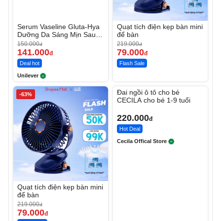
Serum Vaseline Gluta-Hya
Quạt tích điện kẹp bàn mini
Dưỡng Da Sáng Mịn Sau 7
để bàn
Ngày
150.000
219.000
đ
đ
141.000
79.000
đ
đ
Deal hot
Flash Sale
Unilever
Unmute
Đai ngồi ô tô cho bé
-63%
CECILA cho bé 1-9 tuổi
220.000
đ
Hot Deal
Cecila Offical Store
Quạt tích điện kẹp bàn mini
để bàn
219.000
đ
79.000
đ