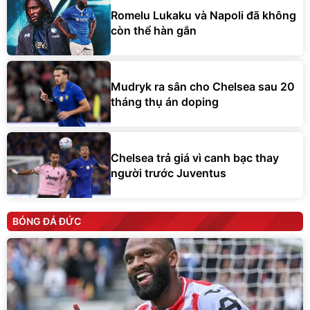
Romelu Lukaku và Napoli đã không
còn thể hàn gắn
Mudryk ra sân cho Chelsea sau 20
tháng thụ án doping
Chelsea trả giá vì canh bạc thay
người trước Juventus
BÓNG ĐÁ ĐỨC