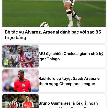
Bế tắc vụ Alvarez, Arsenal đánh bạc với sao 85
triệu bảng
MU đại chiến Chelsea giành chữ ký
Igor Thiago
Rashford cự tuyệt Saudi Arabia vì
tham vọng Champions League
Bruno Guimaraes là lời giải hoàn