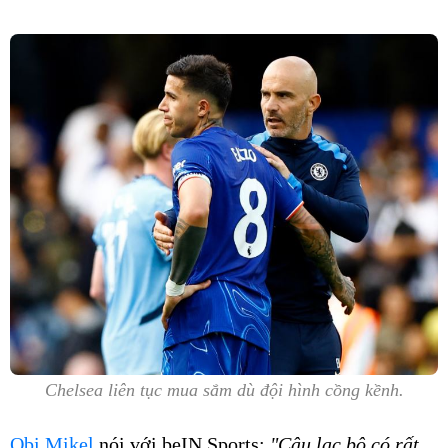
Chelsea liên tục mua sắm dù đội hình cồng kềnh.
Obi Mikel
nói với beIN Sports:
"Câu lạc bộ có rất