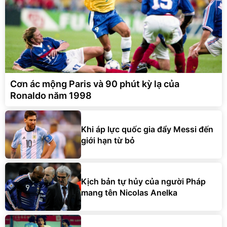
Cơn ác mộng Paris và 90 phút kỳ lạ của
Ronaldo năm 1998
Khi áp lực quốc gia đẩy Messi đến
giới hạn từ bỏ
Kịch bản tự hủy của người Pháp
mang tên Nicolas Anelka