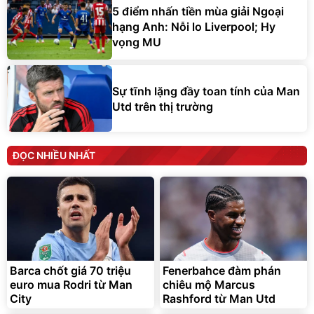
5 điểm nhấn tiền mùa giải Ngoại
hạng Anh: Nỗi lo Liverpool; Hy
vọng MU
Sự tĩnh lặng đầy toan tính của Man
Utd trên thị trường
ĐỌC NHIỀU NHẤT
Barca chốt giá 70 triệu
Fenerbahce đàm phán
euro mua Rodri từ Man
chiêu mộ Marcus
City
Rashford từ Man Utd