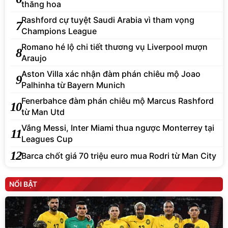
thăng hoa
Rashford cự tuyệt Saudi Arabia vì tham vọng
7
Champions League
Romano hé lộ chi tiết thương vụ Liverpool mượn
8
Araujo
Aston Villa xác nhận đàm phán chiêu mộ Joao
9
Palhinha từ Bayern Munich
Fenerbahce đàm phán chiêu mộ Marcus Rashford
10
từ Man Utd
Vắng Messi, Inter Miami thua ngược Monterrey tại
11
Leagues Cup
12
Barca chốt giá 70 triệu euro mua Rodri từ Man City
NỔI BẬT