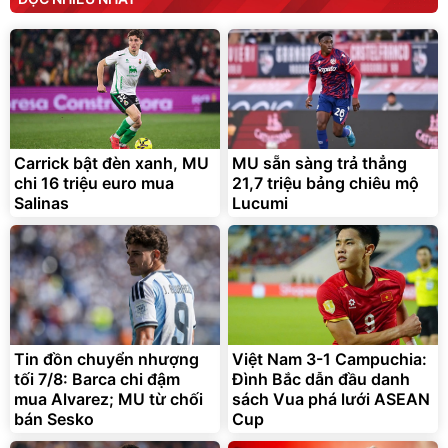
Carrick bật đèn xanh, MU
MU sẵn sàng trả thẳng
chi 16 triệu euro mua
21,7 triệu bảng chiêu mộ
Salinas
Lucumi
Tin đồn chuyển nhượng
Việt Nam 3-1 Campuchia:
tối 7/8: Barca chi đậm
Đình Bắc dẫn đầu danh
mua Alvarez; MU từ chối
sách Vua phá lưới ASEAN
bán Sesko
Cup