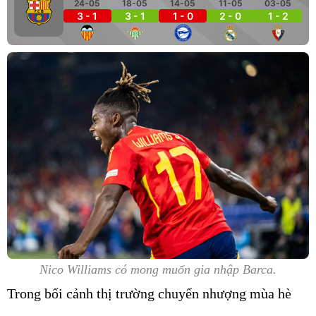
24-05
18-05
14-05
11-05
03-05
3 - 1
3 - 1
1 - 0
2 - 0
1 - 2
Nico Williams có mong muốn gia nhập Barca.
Trong bối cảnh thị trường chuyển nhượng mùa hè