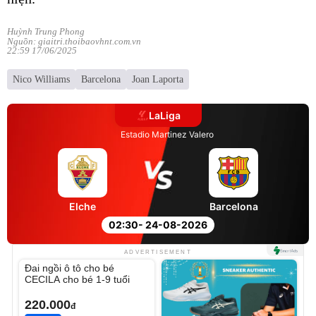
Huỳnh Trung Phong
Nguồn: giaitri.thoibaovhnt.com.vn
22:59 17/06/2025
Nico Williams
Barcelona
Joan Laporta
LaLiga
Estadio Martinez Valero
Elche
Barcelona
02:30
- 24-08-2026
Unmute
ADVERTISEMENT
Đai ngồi ô tô cho bé
CECILA cho bé 1-9 tuổi
220.000
đ