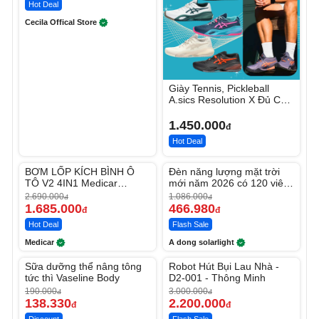
Hot Deal
Cecila Offical Store
Giày Tennis, Pickleball
A.sics Resolution X Đủ Các
Phối Màu
1.450.000
đ
Hot Deal
Unmute
Unmute
BƠM LỐP KÍCH BÌNH Ô
Đèn năng lượng mặt trời
-37%
-56%
TÔ V2 4IN1 Medicar
mới năm 2026 có 120 viên
12.000mAh
LED lớn
2.690.000
1.086.000
đ
đ
1.685.000
466.980
đ
đ
Hot Deal
Flash Sale
Medicar
A dong solarlight
Unmute
Unmute
Sữa dưỡng thể nâng tông
Robot Hút Bụi Lau Nhà -
-27%
-26%
tức thì Vaseline Body
D2-001 - Thông Minh
190.000
3.000.000
đ
đ
138.330
2.200.000
đ
đ