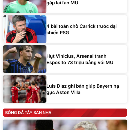
gặp lại fan MU
4 bài toán chờ Carrick trước đại
chiến PSG
Hụt Vinicius, Arsenal tranh
Esposito 73 triệu bảng với MU
Luis Diaz ghi bàn giúp Bayern hạ
gục Aston Villa
BÓNG ĐÁ TÂY BAN NHA