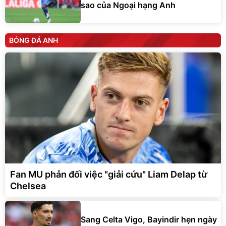
sao của Ngoại hạng Anh
BÓNG ĐÁ ANH
Fan MU phản đối việc "giải cứu" Liam Delap từ
Chelsea
Sang Celta Vigo, Bayindir hẹn ngày