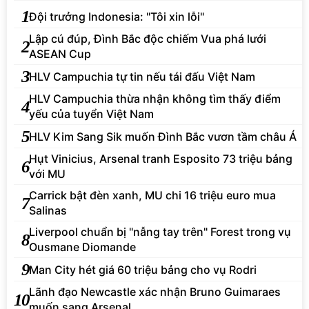
1
Đội trưởng Indonesia: "Tôi xin lỗi"
Lập cú đúp, Đình Bắc độc chiếm Vua phá lưới
2
ASEAN Cup
3
HLV Campuchia tự tin nếu tái đấu Việt Nam
HLV Campuchia thừa nhận không tìm thấy điểm
4
yếu của tuyển Việt Nam
5
HLV Kim Sang Sik muốn Đình Bắc vươn tầm châu Á
Hụt Vinicius, Arsenal tranh Esposito 73 triệu bảng
6
với MU
Carrick bật đèn xanh, MU chi 16 triệu euro mua
7
Salinas
Liverpool chuẩn bị "nẫng tay trên" Forest trong vụ
8
Ousmane Diomande
9
Man City hét giá 60 triệu bảng cho vụ Rodri
Lãnh đạo Newcastle xác nhận Bruno Guimaraes
10
muốn sang Arsenal