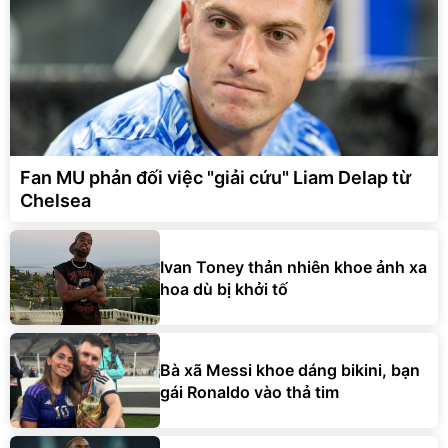
Fan MU phản đối việc "giải cứu" Liam Delap từ
Chelsea
Ivan Toney thản nhiên khoe ảnh xa
hoa dù bị khởi tố
Bà xã Messi khoe dáng bikini, bạn
gái Ronaldo vào thả tim