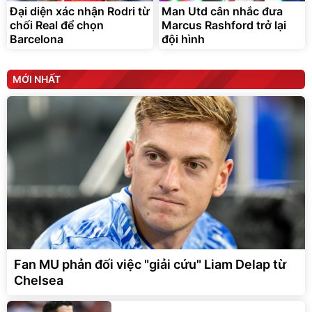
Đại diện xác nhận Rodri từ
Man Utd cân nhắc đưa
chối Real để chọn
Marcus Rashford trở lại
Barcelona
đội hình
MỚI NHẤT
Fan MU phản đối việc "giải cứu" Liam Delap từ
Chelsea