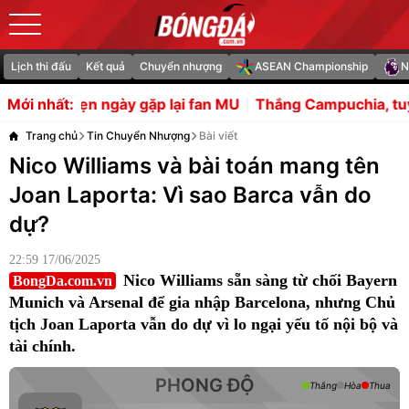
Lịch thi đấu
Kết quả
Chuyển nhượng
ASEAN Championship
N
y gặp lại fan MU
Thắng Campuchia, tuyển Việt Nam còn n
Mới nhất:
Trang chủ
Tin Chuyển Nhượng
Bài viết
Nico Williams và bài toán mang tên
Joan Laporta: Vì sao Barca vẫn do
dự?
22:59 17/06/2025
Nico Williams sẵn sàng từ chối Bayern
BongDa.com.vn
Munich và Arsenal để gia nhập Barcelona, nhưng Chủ
tịch Joan Laporta vẫn do dự vì lo ngại yếu tố nội bộ và
tài chính.
PHONG ĐỘ
Thắng
Hòa
Thua