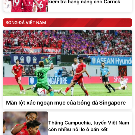
kiểm tra hạng nặng cho Carrick
BÓNG ĐÁ VIỆT NAM
Màn lột xác ngoạn mục của bóng đá Singapore
Thắng Campuchia, tuyển Việt Nam
còn nhiều nỗi lo ở bán kết