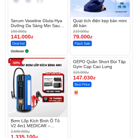
Serum Vaseline Gluta-Hya
Quạt tích điện kẹp bàn mini
Dưỡng Da Sáng Mịn Sau 7
để bàn
Ngày
150.000
219.000
đ
đ
141.000
79.000
đ
đ
Deal hot
Flash Sale
Unilever
Unmute
GEPO Quần Short Đùi Tập
-50%
-53%
Gym Cạp Cao Lưng
319.000
đ
147.030
đ
Best Price
Bơm Lốp Kích Bình Ô Tô
V2 4in1 MEDICAR –
12.000mAh
2.690.000
đ
1.335.100
đ