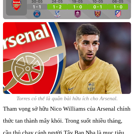
30-05
24-05
19-05
10-05
06-05
1 - 1
1 - 2
1 - 0
0 - 1
1 - 0
Torres có thể là quân bài hữu ích cho Arsenal.
Tham vọng sở hữu Nico Williams của Arsenal chính
thức tan thành mây khói. Trong suốt nhiều tháng,
cầu thủ chạy cánh người Tây Ban Nha là mục tiêu