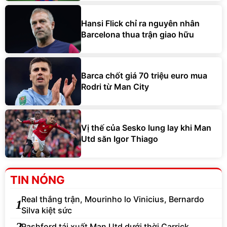
Hansi Flick chỉ ra nguyên nhân
Barcelona thua trận giao hữu
Barca chốt giá 70 triệu euro mua
Rodri từ Man City
Vị thế của Sesko lung lay khi Man
Utd săn Igor Thiago
TIN NÓNG
Real thắng trận, Mourinho lo Vinicius, Bernardo
1
Silva kiệt sức
2
Rashford tái xuất Man Utd dưới thời Carrick