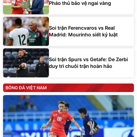
Pháo thủ bảo vệ ngai vàng
Soi trận Ferencvaros vs Real
Madrid: Mourinho siết kỷ luật
Soi trận Spurs vs Getafe: De Zerbi
duy trì chuỗi trận hoàn hảo
BÓNG ĐÁ VIỆT NAM