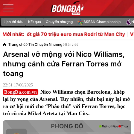
Lịch thi đấu
Kết quả
Chuyển nhượng
ASEAN Championship
N
 70 triệu euro mua Rodri từ Man City
Vị thế của Sesko l
Mới nhất:
Trang chủ
Tin Chuyển Nhượng
Bài viết
Arsenal vỡ mộng với Nico Williams,
nhưng cánh cửa Ferran Torres mở
toang
22:51 17/06/2025
Nico Williams chọn Barcelona, khép
BongDa.com.vn
lại hy vọng của Arsenal. Tuy nhiên, thất bại này lại mở
ra cơ hội mới cho “Pháo thủ” với Ferran Torres, học
trò cũ của Mikel Arteta tại Man City.
PHONG ĐỘ
Thắng
Hòa
Thua