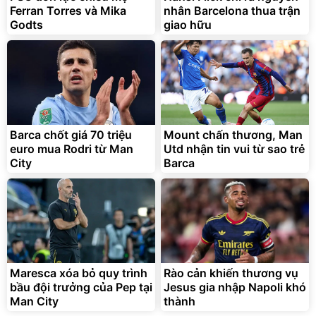
Ferran Torres và Mika
nhân Barcelona thua trận
Đã bán nhiều
Đang xem nhiều
Godts
giao hữu
G-FORCE VIETNA
Barca chốt giá 70 triệu
Mount chấn thương, Man
euro mua Rodri từ Man
Utd nhận tin vui từ sao trẻ
City
Barca
Maresca xóa bỏ quy trình
Rào cản khiến thương vụ
bầu đội trưởng của Pep tại
Jesus gia nhập Napoli khó
Man City
thành