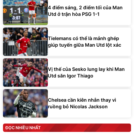
4 điểm sáng, 2 điểm tối của Man
Utd ở trận hòa PSG 1-1
Tielemans có thể là mảnh ghép
giúp tuyến giữa Man Utd lột xác
Vị thế của Sesko lung lay khi Man
Utd săn Igor Thiago
Chelsea cần kiên nhẫn thay vì
ruồng bỏ Nicolas Jackson
ĐỌC NHIỀU NHẤT