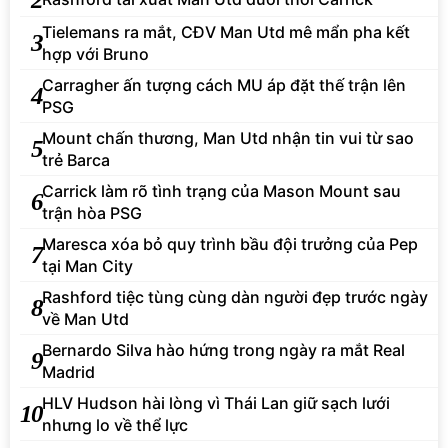
Tielemans ra mắt, CĐV Man Utd mê mẩn pha kết
3
hợp với Bruno
Carragher ấn tượng cách MU áp đặt thế trận lên
4
PSG
Mount chấn thương, Man Utd nhận tin vui từ sao
5
trẻ Barca
Carrick làm rõ tình trạng của Mason Mount sau
6
trận hòa PSG
Maresca xóa bỏ quy trình bầu đội trưởng của Pep
7
tại Man City
Rashford tiệc tùng cùng dàn người đẹp trước ngày
8
về Man Utd
Bernardo Silva hào hứng trong ngày ra mắt Real
9
Madrid
HLV Hudson hài lòng vì Thái Lan giữ sạch lưới
10
nhưng lo về thể lực