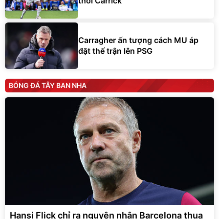
thời Carrick
Carragher ấn tượng cách MU áp
đặt thế trận lên PSG
BÓNG ĐÁ TÂY BAN NHA
Hansi Flick chỉ ra nguyên nhân Barcelona thua