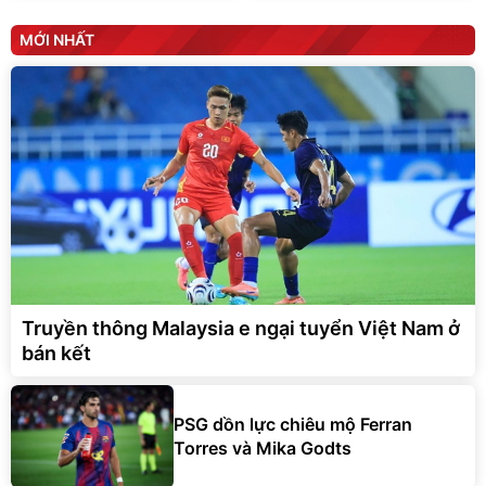
MỚI NHẤT
Truyền thông Malaysia e ngại tuyển Việt Nam ở
bán kết
PSG dồn lực chiêu mộ Ferran
Torres và Mika Godts