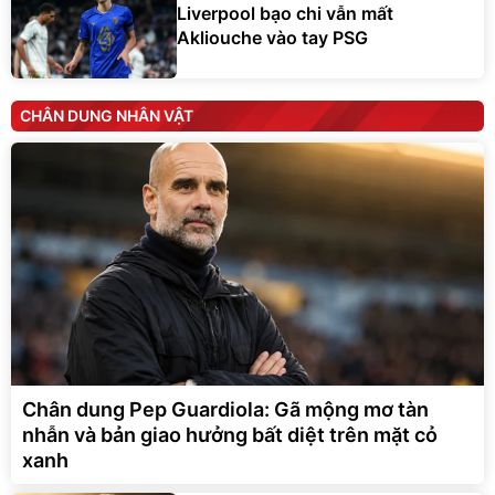
Liverpool bạo chi vẫn mất
Akliouche vào tay PSG
CHÂN DUNG NHÂN VẬT
Chân dung Pep Guardiola: Gã mộng mơ tàn
nhẫn và bản giao hưởng bất diệt trên mặt cỏ
xanh