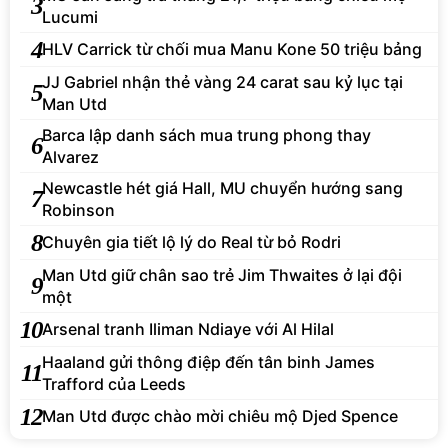
3
Lucumi
4
HLV Carrick từ chối mua Manu Kone 50 triệu bảng
JJ Gabriel nhận thẻ vàng 24 carat sau kỷ lục tại
5
Man Utd
Barca lập danh sách mua trung phong thay
6
Alvarez
Newcastle hét giá Hall, MU chuyển hướng sang
7
Robinson
8
Chuyên gia tiết lộ lý do Real từ bỏ Rodri
Man Utd giữ chân sao trẻ Jim Thwaites ở lại đội
9
một
10
Arsenal tranh Iliman Ndiaye với Al Hilal
Haaland gửi thông điệp đến tân binh James
11
Trafford của Leeds
12
Man Utd được chào mời chiêu mộ Djed Spence