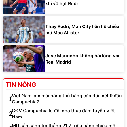
khi vồ hụt Rodri
Thay Rodri, Man City liên hệ chiêu
mộ Mac Allister
Jose Mourinho không hài lòng với
Real Madrid
TIN NÓNG
Việt Nam làm mới hàng thủ bằng cặp đôi mét 9 đấu
1
Campuchia?
CĐV Campuchia lo đội nhà thua đậm tuyển Việt
2
Nam
MU sẵn sàng trả thẳng 21,7 triệu bảng chiêu mộ