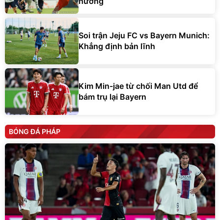
hương
Soi trận Jeju FC vs Bayern Munich:
Khẳng định bản lĩnh
Kim Min-jae từ chối Man Utd để
bám trụ lại Bayern
BÓNG ĐÁ PHÁP