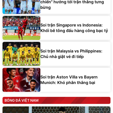
chiến" hướng tới trận thắng tưng
bừng
Soi trận Singapore vs Indonesia:
Khối bê tông đấu hàng công bạc tỷ
Soi trận Malaysia vs Philippines:
Chủ nhà giật vé đi tiếp
Soi trận Aston Villa vs Bayern
Munich: Khó phân thắng bại
BÓNG ĐÁ VIỆT NAM