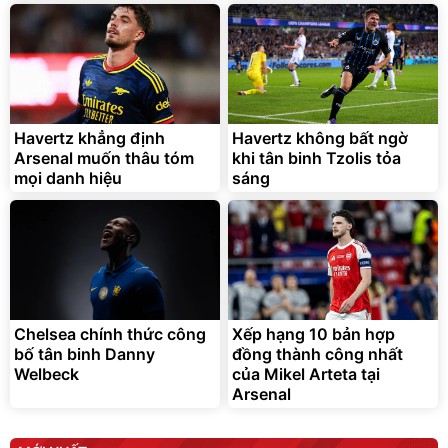
Bạt phủ xe ô tô cao cấp,
Xe đạp điện trợ lực G-
tráng nhôm 03 lớp
Force C14 gấp gọn bỏ cốp
tiện lợi
392.000
9.900.000
đ
đ
325.000
7.092.000
Havertz khẳng định
đ
Havertz không bất ngờ
đ
Arsenal muốn thâu tóm
khi tân binh Tzolis tỏa
Đã bán nhiều
Đang xem nhiều
mọi danh hiệu
sáng
G-FORCE VIETNA
Chelsea chính thức công
Xếp hạng 10 bản hợp
bố tân binh Danny
đồng thành công nhất
Welbeck
của Mikel Arteta tại
Arsenal