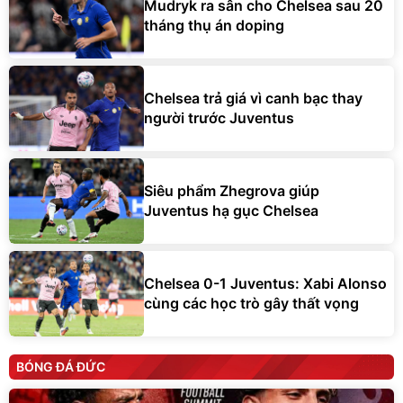
Mudryk ra sân cho Chelsea sau 20
tháng thụ án doping
Chelsea trả giá vì canh bạc thay
người trước Juventus
Siêu phẩm Zhegrova giúp
Juventus hạ gục Chelsea
Chelsea 0-1 Juventus: Xabi Alonso
cùng các học trò gây thất vọng
BÓNG ĐÁ ĐỨC