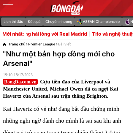
Lịch thi đấu
Kết quả
Chuyển nhượng
ASEAN Championship
N
 lòng với Real Madrid
Tifo và nghệ thuật xếp hình khổng
Mới nhất:
Trang chủ
Premier League
Bài viết
"Như một bản hợp đồng mới cho
Arsenal"
19:10 18/12/2023
Cựu tiền đạo của Liverpool và
BongDa.com.vn
Manchester United, Michael Owen đã ca ngợi Kai
Havertz của Arsenal sau trận thắng Brighton.
Kai Havertz có vẻ như đang bắt đầu chứng minh
những nghi ngờ dành cho mình là sai sau khi anh
đóng vai trò quan trọng trong chiến thắng 2-0 tại