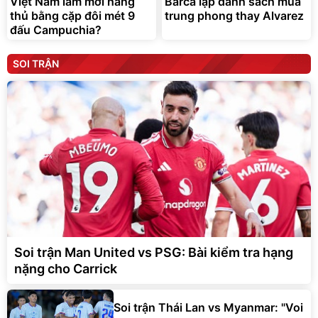
Việt Nam làm mới hàng
Barca lập danh sách mua
thủ bằng cặp đôi mét 9
trung phong thay Alvarez
đấu Campuchia?
SOI TRẬN
Soi trận Man United vs PSG: Bài kiểm tra hạng
nặng cho Carrick
Soi trận Thái Lan vs Myanmar: "Voi