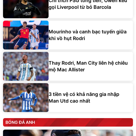
Chỉ trích PSG tống tiền, Owen kêu
gọi Liverpool từ bỏ Barcola
Mourinho và canh bạc tuyến giữa
khi vồ hụt Rodri
Thay Rodri, Man City liên hệ chiêu
mộ Mac Allister
3 tiền vệ có khả năng gia nhập
Man Utd cao nhất
BÓNG ĐÁ ANH