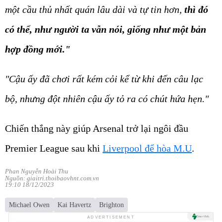
một cầu thủ nhất quán lâu dài và tự tin hơn,
thì đó
có thể, như người ta vẫn nói, giống như một bản
hợp đồng mới."
"Cậu ấy đã chơi rất kém cỏi kể từ khi đến câu lạc
bộ, nhưng đột nhiên cậu ấy tỏ ra có chút hứa hẹn."
Chiến thắng này giúp Arsenal trở lại ngôi đầu
Premier League sau khi
Liverpool để hòa M.U
.
Phan Nguyễn Hoài Thu
Nguồn: giaitri.thoibaovhnt.com.vn
19:10 18/12/2023
Michael Owen
Kai Havertz
Brighton
ADVERTISEMENT