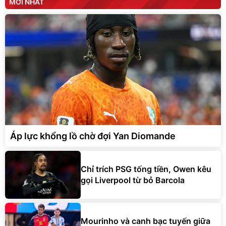
MỚI NHẤT
Áp lực khổng lồ chờ đợi Yan Diomande
Chỉ trích PSG tống tiền, Owen kêu
gọi Liverpool từ bỏ Barcola
Mourinho và canh bạc tuyến giữa