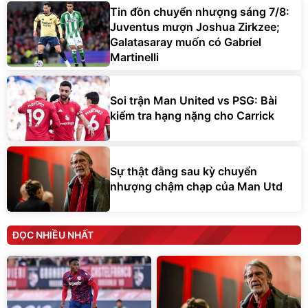
Tin đồn chuyển nhượng sáng 7/8:
Juventus mượn Joshua Zirkzee;
Galatasaray muốn có Gabriel
Martinelli
Soi trận Man United vs PSG: Bài
kiểm tra hạng nặng cho Carrick
Sự thật đằng sau kỳ chuyển
nhượng chậm chạp của Man Utd
ĐỌC NHIỀU NHẤT