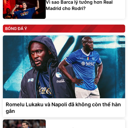
Vì sao Barca lý tưởng hơn Real
Madrid cho Rodri?
BÓNG ĐÁ Ý
Romelu Lukaku và Napoli đã không còn thể hàn
gắn