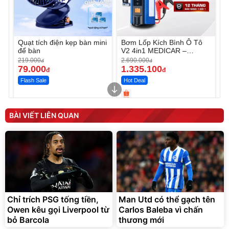
Quạt tích điện kẹp bàn mini
Bơm Lốp Kích Bình Ô Tô
để bàn
V2 4in1 MEDICAR –
12.000mAh
219.000
2.690.000
đ
đ
79.000
1.335.100
đ
đ
Flash Sale
Hot Deal
Unmute
Unmute
Máy ép chậm trái cây
Máy rửa xe cầm tay xịt rửa
BÀI VIẾT LIÊN QUAN
Elmich JEE 1855OL
cao áp có tạo bọt tuyết
3.000.000
đ
2.143.650
399.000
đ
đ
Flash Sale
Đã bán nhiều
Chỉ trích PSG tống tiền,
Man Utd có thể gạch tên
Owen kêu gọi Liverpool từ
Carlos Baleba vì chấn
bỏ Barcola
thương mới