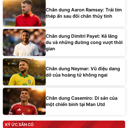
Chân dung Aaron Ramsey: Trái tim
thép ẩn sau đôi chân thủy tinh
Chân dung Dimitri Payet: Kẻ lãng
du và những đường cong vượt thời
gian
Chân dung Neymar: Vũ điệu dang
dở của hoàng tử không ngai
Chân dung Casemiro: Di sản của
một chiến binh tại Man Utd
KÝ ỨC SÂN CỎ