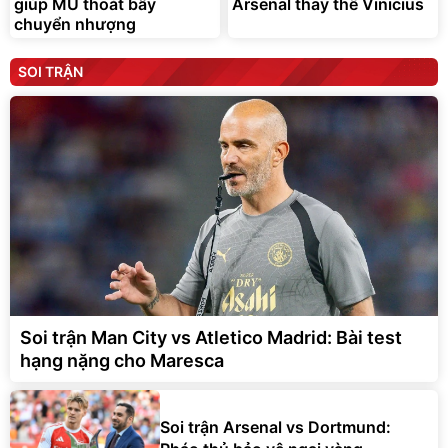
giúp MU thoát bẫy
Arsenal thay thế Vinicius
chuyển nhượng
SOI TRẬN
Soi trận Man City vs Atletico Madrid: Bài test
hạng nặng cho Maresca
Soi trận Arsenal vs Dortmund: