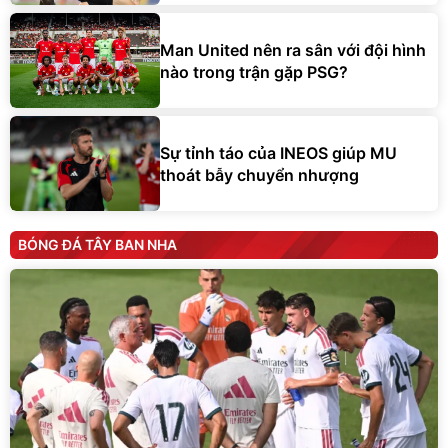
Man United nên ra sân với đội hình
nào trong trận gặp PSG?
Sự tỉnh táo của INEOS giúp MU
thoát bẫy chuyển nhượng
BÓNG ĐÁ TÂY BAN NHA