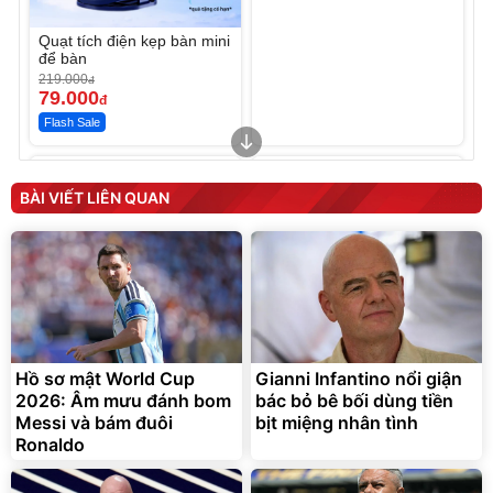
Quạt tích điện kẹp bàn mini
để bàn
219.000
đ
79.000
đ
Flash Sale
Unmute
Unmute
Sữa dưỡng thể nâng tông
Robot Hút Bụi Lau Nhà -
tức thì Vaseline Body
D2-001 - Thông Minh
BÀI VIẾT LIÊN QUAN
190.000
3.000.000
đ
đ
138.330
2.200.000
đ
đ
Discount
Flash Sale
Unmute
Vali Bamozo Khung Nhôm
9066 Size 20/24/28 Cao
Cấp
1.000.000
đ
825.000
Hồ sơ mật World Cup
Gianni Infantino nổi giận
đ
2026: Âm mưu đánh bom
bác bỏ bê bối dùng tiền
Flash Sale
Messi và bám đuôi
bịt miệng nhân tình
Ronaldo