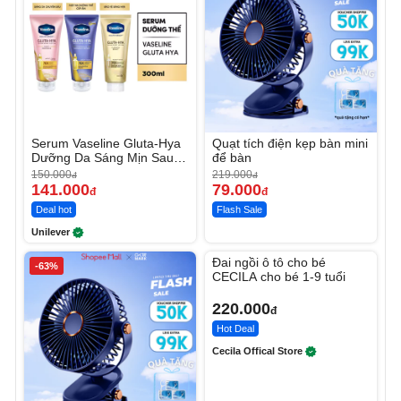
Serum Vaseline Gluta-Hya
Quạt tích điện kẹp bàn mini
Dưỡng Da Sáng Mịn Sau 7
để bàn
Ngày
150.000
219.000
đ
đ
141.000
79.000
đ
đ
Deal hot
Flash Sale
Unilever
Unmute
Đai ngồi ô tô cho bé
-63%
CECILA cho bé 1-9 tuổi
220.000
đ
Hot Deal
Cecila Offical Store