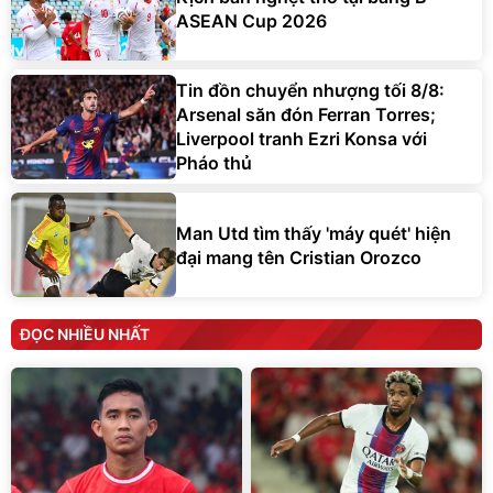
ASEAN Cup 2026
Tin đồn chuyển nhượng tối 8/8:
Arsenal săn đón Ferran Torres;
Liverpool tranh Ezri Konsa với
Pháo thủ
Man Utd tìm thấy 'máy quét' hiện
đại mang tên Cristian Orozco
ĐỌC NHIỀU NHẤT