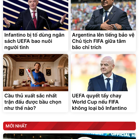
Lót ghế ôtô, nâng lưng
chống nóng giúp thoải mái
trong di chuyển
295.000
đ
Infantino bị tố dùng ngân
Argentina lên tiếng bảo vệ
Đã bán nhiều
sách UEFA bao nuôi
Chủ tịch FIFA giữa tâm
người tình
bão chỉ trích
Cầu thủ xuất sắc nhất
UEFA quyết tẩy chay
trận đấu được bầu chọn
World Cup nếu FIFA
như thế nào?
không loại bỏ Infantino
MỚI NHẤT