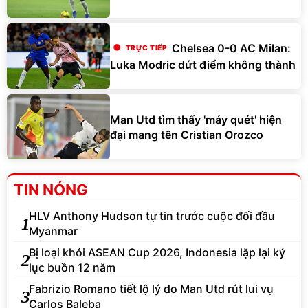
Chelsea 0-0 AC Milan:
Luka Modric dứt điểm không thành
Man Utd tìm thấy 'máy quét' hiện
đại mang tên Cristian Orozco
TIN NÓNG
HLV Anthony Hudson tự tin trước cuộc đối đầu
1
Myanmar
Bị loại khỏi ASEAN Cup 2026, Indonesia lặp lại kỷ
2
lục buồn 12 năm
Fabrizio Romano tiết lộ lý do Man Utd rút lui vụ
3
Carlos Baleba