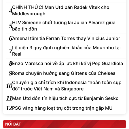
CHÍNH THỨC! Man Utd bán Radek Vitek cho
4
Middlesbrough
HLV Simeone chốt tương lai Julian Alvarez giữa
5
bão tin đồn
6
Arsenal tăm tia Ferran Torres thay Vinicius Junior
Lộ diện 3 quy định nghiêm khắc của Mourinho tại
7
Real
8
Enzo Maresca nói về áp lực khi kế vị Pep Guardiola
9
Roma chuyển hướng sang Gittens của Chelsea
Chuyên gia chỉ trích khi Indonesia "hoàn toàn sụp
10
đổ" trước Việt Nam và Singapore
11
Man Utd đón tín hiệu tích cực từ Benjamin Sesko
12
PSG vắng hàng loạt trụ cột trong trận gặp MU
NỔI BẬT