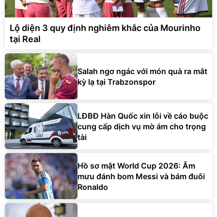
Lộ diện 3 quy định nghiêm khắc của Mourinho
tại Real
Salah ngơ ngác với món quà ra mắt
kỳ lạ tại Trabzonspor
LĐBĐ Hàn Quốc xin lỗi về cáo buộc
cung cấp dịch vụ mờ ám cho trọng
tài
Hồ sơ mật World Cup 2026: Âm
mưu đánh bom Messi và bám đuôi
Ronaldo