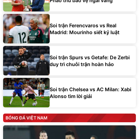
Pháo thủ bảo vệ ngai vàng
Soi trận Ferencvaros vs Real
Madrid: Mourinho siết kỷ luật
Soi trận Spurs vs Getafe: De Zerbi
duy trì chuỗi trận hoàn hảo
Soi trận Chelsea vs AC Milan: Xabi
Alonso tìm lời giải
BÓNG ĐÁ VIỆT NAM