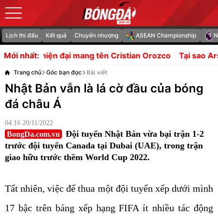
Lịch thi đấu
Kết quả
Chuyển nhượng
ASEAN Championship
N
ang tên Cristian Orozco
Tại sao Arsenal mua Bruno Guim
Mới nhất:
Trang chủ
Góc bạn đọc
Bài viết
Nhật Bản vẫn là lá cờ đầu của bóng
đá châu Á
04:16 20/11/2022
Đội tuyển Nhật Bản vừa bại trận 1-2
BongDa.com.vn
trước đội tuyển Canada tại Dubai (UAE), trong trận
giao hữu trước thềm World Cup 2022.
Tất nhiên, việc để thua một đội tuyển xếp dưới mình
17 bậc trên bảng xếp hạng FIFA ít nhiều tác động