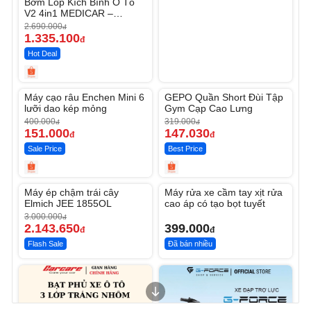
Bơm Lốp Kích Bình Ô Tô
V2 4in1 MEDICAR –
12.000mAh
2.690.000
đ
1.335.100
đ
Hot Deal
Unmute
Unmute
Máy cạo râu Enchen Mini 6
GEPO Quần Short Đùi Tập
-62%
-53%
lưỡi dao kép mỏng
Gym Cạp Cao Lưng
400.000
319.000
đ
đ
151.000
147.030
đ
đ
Sale Price
Best Price
Unmute
Unmute
Máy ép chậm trái cây
Máy rửa xe cầm tay xịt rửa
-28%
Elmich JEE 1855OL
cao áp có tạo bọt tuyết
3.000.000
đ
2.143.650
399.000
đ
đ
Flash Sale
Đã bán nhiều