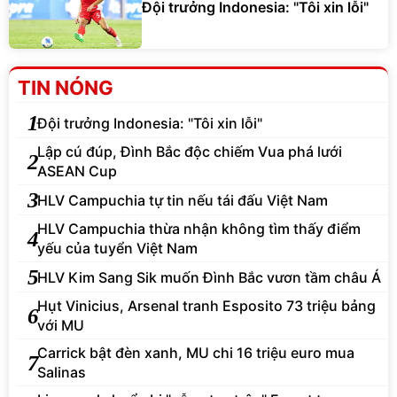
Đội trưởng Indonesia: "Tôi xin lỗi"
TIN NÓNG
1
Đội trưởng Indonesia: "Tôi xin lỗi"
Lập cú đúp, Đình Bắc độc chiếm Vua phá lưới
2
ASEAN Cup
3
HLV Campuchia tự tin nếu tái đấu Việt Nam
HLV Campuchia thừa nhận không tìm thấy điểm
4
yếu của tuyển Việt Nam
5
HLV Kim Sang Sik muốn Đình Bắc vươn tầm châu Á
Hụt Vinicius, Arsenal tranh Esposito 73 triệu bảng
6
với MU
Carrick bật đèn xanh, MU chi 16 triệu euro mua
7
Salinas