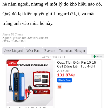
hè năm ngoái, nhưng vì một lý do khó hiểu nào đó,
Quỷ đỏ lại kiên quyết giữ Lingard ở lại, và mất
trắng anh vào mùa hè này.
Phạm Bá Thạch
Nguồn: giaitri.thoibaovhnt.com.vn
20:10 02/07/2022
Jesse Lingard
West Ham
Everton
Tottenham Hotspur
Unmute
ADVERTISEMENT
Quạt Tích Điện Pin 10-15
-50%
-54%
Cell Dùng Liên Tục 4-8H
291.500
đ
131.874
đ
Flash Sale