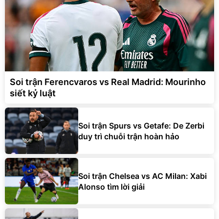
Soi trận Ferencvaros vs Real Madrid: Mourinho
siết kỷ luật
Soi trận Spurs vs Getafe: De Zerbi
duy trì chuỗi trận hoàn hảo
Soi trận Chelsea vs AC Milan: Xabi
Alonso tìm lời giải