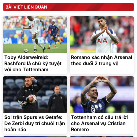
BÀI VIẾT LIÊN QUAN
Bạt phủ xe ô tô cao cấp,
Xe đạp điện trợ lực G-
tráng nhôm 03 lớp
Force C14 gấp gọn bỏ cốp
tiện lợi
392.000
9.900.000
đ
đ
Toby Alderweireld:
Romano xác nhận Arsenal
325.000
7.092.000
đ
đ
Rashford là chữ ký tuyệt
theo đuổi 2 trung vệ
Đã bán nhiều
Đang xem nhiều
vời cho Tottenham
G-FORCE VIETNA
Soi trận Spurs vs Getafe:
Tottenham có câu trả lời
De Zerbi duy trì chuỗi trận
cho Arsenal vụ Cristian
hoàn hảo
Romero