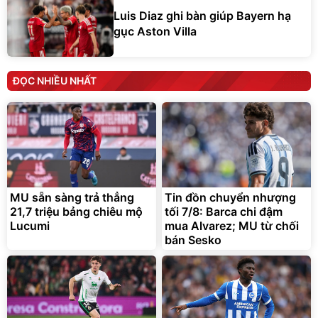
Luis Diaz ghi bàn giúp Bayern hạ
gục Aston Villa
ĐỌC NHIỀU NHẤT
MU sẵn sàng trả thẳng
Tin đồn chuyển nhượng
21,7 triệu bảng chiêu mộ
tối 7/8: Barca chi đậm
Lucumi
mua Alvarez; MU từ chối
bán Sesko