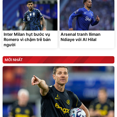
Inter Milan hụt bước vụ
Arsenal tranh Iliman
Romero vì chậm trễ bán
Ndiaye với Al Hilal
người
MỚI NHẤT