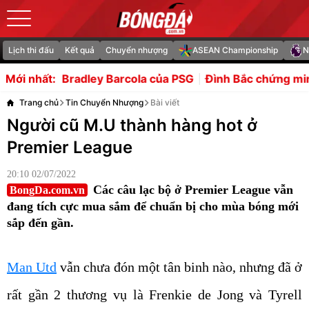
Lịch thi đấu
Kết quả
Chuyển nhượng
ASEAN Championship
N
ey Barcola của PSG
Đình Bắc chứng minh bản lĩnh sau cú
Mới nhất:
Trang chủ
Tin Chuyển Nhượng
Bài viết
Người cũ M.U thành hàng hot ở
Premier League
20:10 02/07/2022
Các câu lạc bộ ở Premier League vẫn
BongDa.com.vn
đang tích cực mua sắm để chuẩn bị cho mùa bóng mới
sắp đến gần.
Man Utd
vẫn chưa đón một tân binh nào, nhưng đã ở
rất gần 2 thương vụ là Frenkie de Jong và Tyrell