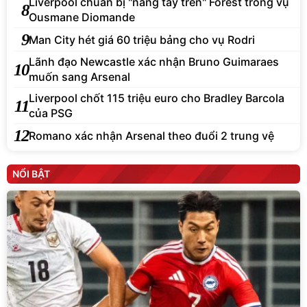
Liverpool chuẩn bị "nẫng tay trên" Forest trong vụ
8
Ousmane Diomande
9
Man City hét giá 60 triệu bảng cho vụ Rodri
Lãnh đạo Newcastle xác nhận Bruno Guimaraes
10
muốn sang Arsenal
Liverpool chốt 115 triệu euro cho Bradley Barcola
11
của PSG
12
Romano xác nhận Arsenal theo đuổi 2 trung vệ
NỔI BẬT