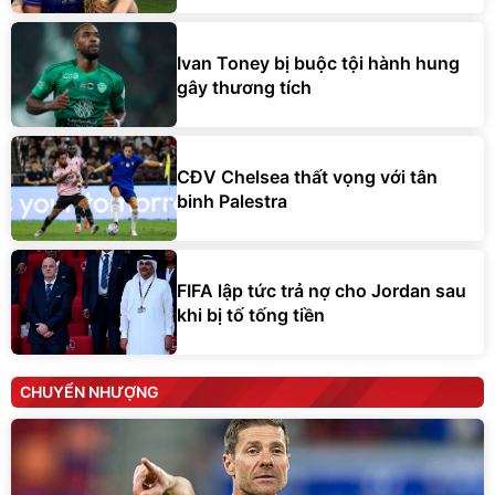
Ivan Toney bị buộc tội hành hung
gây thương tích
CĐV Chelsea thất vọng với tân
binh Palestra
FIFA lập tức trả nợ cho Jordan sau
khi bị tố tống tiền
CHUYỂN NHƯỢNG