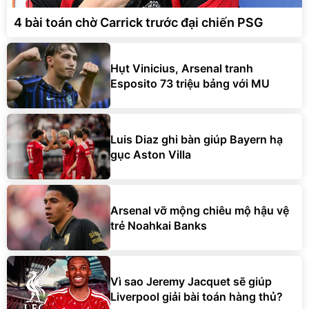
4 bài toán chờ Carrick trước đại chiến PSG
Hụt Vinicius, Arsenal tranh
Esposito 73 triệu bảng với MU
Luis Diaz ghi bàn giúp Bayern hạ
gục Aston Villa
Arsenal vỡ mộng chiêu mộ hậu vệ
trẻ Noahkai Banks
Vì sao Jeremy Jacquet sẽ giúp
Liverpool giải bài toán hàng thủ?