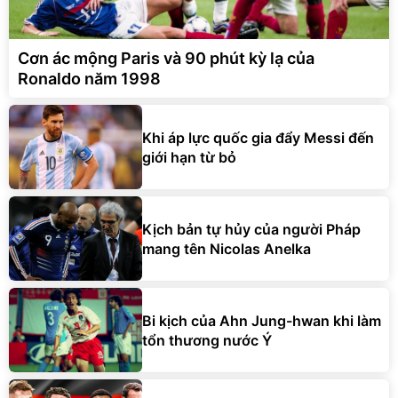
Cơn ác mộng Paris và 90 phút kỳ lạ của
Ronaldo năm 1998
Khi áp lực quốc gia đẩy Messi đến
giới hạn từ bỏ
Kịch bản tự hủy của người Pháp
mang tên Nicolas Anelka
Bi kịch của Ahn Jung-hwan khi làm
tổn thương nước Ý