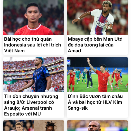
Bài học cho thủ quân
Mbaye cập bến Man Utd
Indonesia sau lời chỉ trích
đe dọa tương lai của
Việt Nam
Amad
Tin đồn chuyển nhượng
Đình Bắc vươn tầm châu
sáng 8/8: Liverpool có
Á và bài học từ HLV Kim
Araujo; Arsenal tranh
Sang-sik
Esposito với MU