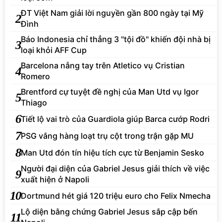
ĐT Việt Nam giải lời nguyền gần 800 ngày tại Mỹ
2
Đình
Báo Indonesia chỉ thẳng 3 "tội đồ" khiến đội nhà bị
3
loại khỏi AFF Cup
Barcelona nẫng tay trên Atletico vụ Cristian
4
Romero
Brentford cự tuyệt đề nghị của Man Utd vụ Igor
5
Thiago
6
Tiết lộ vai trò của Guardiola giúp Barca cướp Rodri
7
PSG vắng hàng loạt trụ cột trong trận gặp MU
8
Man Utd đón tín hiệu tích cực từ Benjamin Sesko
Người đại diện của Gabriel Jesus giải thích về việc
9
xuất hiện ở Napoli
10
Dortmund hét giá 120 triệu euro cho Felix Nmecha
Lộ diện bằng chứng Gabriel Jesus sắp cập bến
11