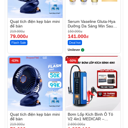
Quạt tích điện kẹp bàn mini
Serum Vaseline Gluta-Hya
để bàn
Dưỡng Da Sáng Mịn Sau 7
Ngày
219.000
150.000
đ
đ
79.000
141.000
đ
đ
Flash Sale
Deal hot
Unilever
-63%
-50%
Quạt tích điện kẹp bàn mini
Bơm Lốp Kích Bình Ô Tô
để bàn
V2 4in1 MEDICAR –
12.000mAh
219.000
2.690.000
đ
đ