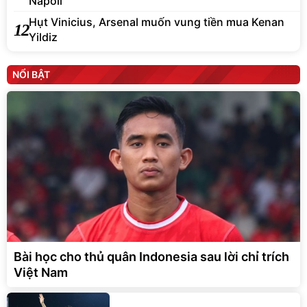
Napoli
Hụt Vinicius, Arsenal muốn vung tiền mua Kenan
12
Yildiz
NỔI BẬT
Bài học cho thủ quân Indonesia sau lời chỉ trích
Việt Nam