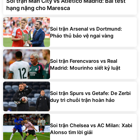
Soi trận Man City vs Atletico Madrid: Bài test
hạng nặng cho Maresca
Soi trận Arsenal vs Dortmund:
Pháo thủ bảo vệ ngai vàng
Soi trận Ferencvaros vs Real
Madrid: Mourinho siết kỷ luật
Soi trận Spurs vs Getafe: De Zerbi
duy trì chuỗi trận hoàn hảo
Soi trận Chelsea vs AC Milan: Xabi
Alonso tìm lời giải