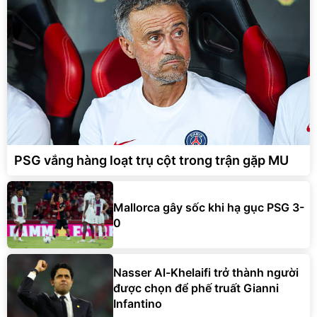
PSG vắng hàng loạt trụ cột trong trận gặp MU
Mallorca gây sốc khi hạ gục PSG 3-
0
Nasser Al-Khelaifi trở thành người
được chọn để phế truất Gianni
Infantino