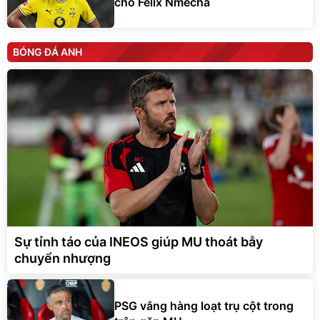
cho Felix Nmecha
BÓNG ĐÁ ANH
Sự tỉnh táo của INEOS giúp MU thoát bẫy
chuyển nhượng
PSG vắng hàng loạt trụ cột trong