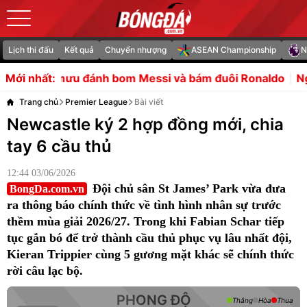
Lịch thi đấu
Kết quả
Chuyển nhượng
ASEAN Championship
N
 bom Messi và bám đuôi Ronaldo
Nguyên lý vận hành của
Mới nhất:
Trang chủ
Premier League
Bài viết
Newcastle ký 2 hợp đồng mới, chia
tay 6 cầu thủ
12:44 03/06/2026
Đội chủ sân St James’ Park vừa đưa
BongDa.com.vn
ra thông báo chính thức về tình hình nhân sự trước
thềm mùa giải 2026/27. Trong khi Fabian Schar tiếp
tục gắn bó để trở thành cầu thủ phục vụ lâu nhất đội,
Kieran Trippier cùng 5 gương mặt khác sẽ chính thức
rời câu lạc bộ.
PHONG ĐỘ
Thắng
Hòa
Thua