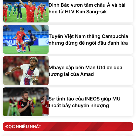
Đình Bắc vươn tầm châu Á và bài
học từ HLV Kim Sang-sik
Tuyển Việt Nam thắng Campuchia
nhưng đừng để ngôi đầu đánh lừa
Mbaye cập bến Man Utd đe dọa
tương lai của Amad
Sự tỉnh táo của INEOS giúp MU
thoát bẫy chuyển nhượng
ĐỌC NHIỀU NHẤT