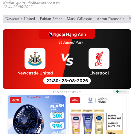
Nguồn: giaitri.thoibaovhnt.com.vn
12:44 03/06/2026
Newcastle United
Fabian Schar
Mark Gillespie
Aaron Ramsdale
Ki
Ngoại Hạng Anh
St James' Park
Newcastle United
Liverpool
22:30
- 23-08-2026
ADVERTISEMENT
-63%
-6%