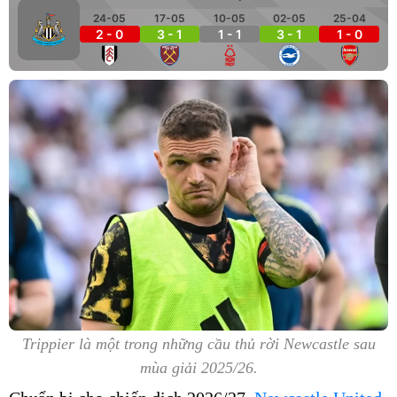
24-05
17-05
10-05
02-05
25-04
2 - 0
3 - 1
1 - 1
3 - 1
1 - 0
Trippier là một trong những cầu thủ rời Newcastle sau
mùa giải 2025/26.