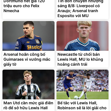
325.000
7.092.000
Dortmund hét giá 120
Tin đồn chuyển nhượng
đ
đ
triệu euro cho Felix
sáng 8/8: Liverpool có
Đã bán nhiều
Đang xem nhiều
Nmecha
Araujo; Arsenal tranh
G-FORCE VIETNA
Esposito với MU
Arsenal hoãn công bố
Newcastle từ chối bán
Guimaraes vì vướng mắc
Lewis Hall, MU lo khủng
giấy tờ
hoảng cánh trái
Man Utd cần mức giá điên
Bế tắc với Lewis Hall,
rồ để sở hữu Lewis Hall
Robinson sẽ là lời giải cho