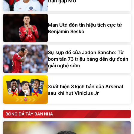
trận gặp MU
Man Utd đón tín hiệu tích cực từ
Benjamin Sesko
Sự sụp đổ của Jadon Sancho: Từ
bom tấn 73 triệu bảng đến dự đoán
giải nghệ sớm
Xuất hiện 3 kịch bản của Arsenal
sau khi hụt Vinicius Jr
BÓNG ĐÁ TÂY BAN NHA