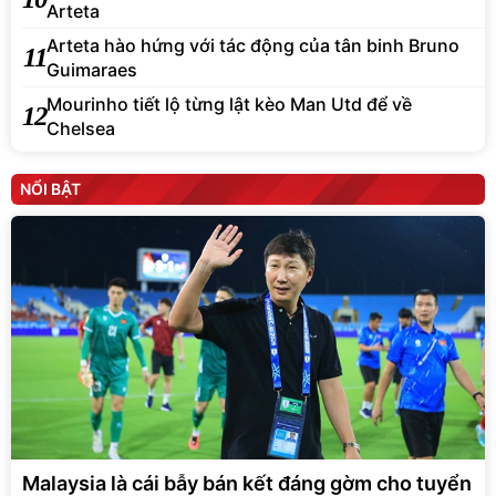
Arteta
Arteta hào hứng với tác động của tân binh Bruno
11
Guimaraes
Mourinho tiết lộ từng lật kèo Man Utd để về
12
Chelsea
NỔI BẬT
Malaysia là cái bẫy bán kết đáng gờm cho tuyển