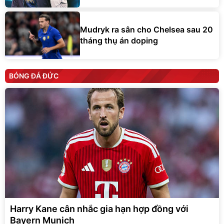
Mudryk ra sân cho Chelsea sau 20
tháng thụ án doping
BÓNG ĐÁ ĐỨC
Harry Kane cân nhắc gia hạn hợp đồng với
Bayern Munich