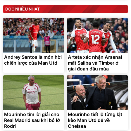
ĐỌC NHIỀU NHẤT
Andrey Santos là món hời
Arteta xác nhận Arsenal
chiến lược của Man Utd
mất Saliba và Timber ở
giai đoạn đầu mùa
Mourinho tìm lời giải cho
Mourinho tiết lộ từng lật
Real Madrid sau khi bỏ lỡ
kèo Man Utd để về
Rodri
Chelsea