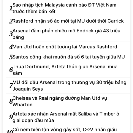
Sao nhập tịch Malaysia cảnh báo ĐT Việt Nam
1
trước thềm bán kết
2
Rashford nhận số áo mới tại MU dưới thời Carrick
Arsenal đàm phán chiêu mộ Endrick giá 43 triệu
3
bảng
4
Man Utd hoãn chốt tương lai Marcus Rashford
5
Santos công khai muốn đá số 6 tại tuyến giữa MU
Thua Dortmund, Arteta thúc giục Arsenal mua
6
sắm
MU đối đầu Arsenal trong thương vụ 30 triệu bảng
7
Joaquin Seys
Chelsea và Real ngáng đường Man Utd vụ
8
Wharton
Arteta xác nhận Arsenal mất Saliba và Timber ở
9
giai đoạn đầu mùa
Cú ném biên lộn vòng gây sốt, CĐV nhắn giấu
10