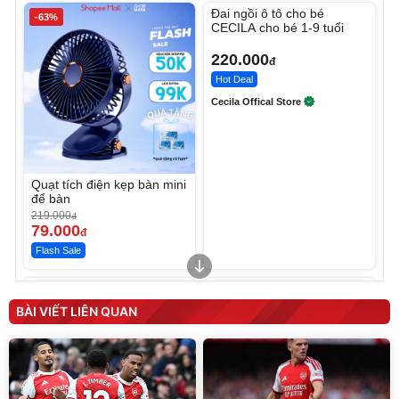
Đai ngồi ô tô cho bé
-63%
CECILA cho bé 1-9 tuổi
220.000
đ
Hot Deal
Cecila Offical Store
Quạt tích điện kẹp bàn mini
để bàn
219.000
đ
79.000
đ
Flash Sale
Unmute
Unmute
Sữa dưỡng thể nâng tông
Robot Hút Bụi Lau Nhà -
tức thì Vaseline Body
D2-001 - Thông Minh
BÀI VIẾT LIÊN QUAN
190.000
3.000.000
đ
đ
138.330
2.200.000
đ
đ
Discount
Flash Sale
Unmute