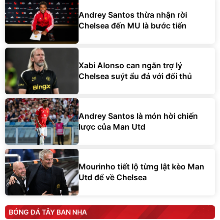
Andrey Santos thừa nhận rời
Chelsea đến MU là bước tiến
Xabi Alonso can ngăn trợ lý
Chelsea suýt ẩu đả với đối thủ
Andrey Santos là món hời chiến
lược của Man Utd
Mourinho tiết lộ từng lật kèo Man
Utd để về Chelsea
BÓNG ĐÁ TÂY BAN NHA