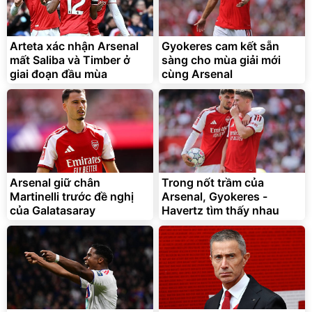
Vali Bamozo Khung Nhôm
9066 Size 20/24/28 Cao
Cấp
1.000.000
đ
825.000
Arteta xác nhận Arsenal
Gyokeres cam kết sẵn
đ
mất Saliba và Timber ở
sàng cho mùa giải mới
Flash Sale
giai đoạn đầu mùa
cùng Arsenal
Lót ghế ôtô, nâng lưng
chống nóng giúp thoải mái
trong di chuyển
295.000
Arsenal giữ chân
Trong nốt trầm của
đ
Martinelli trước đề nghị
Arsenal, Gyokeres -
Đã bán nhiều
của Galatasaray
Havertz tìm thấy nhau