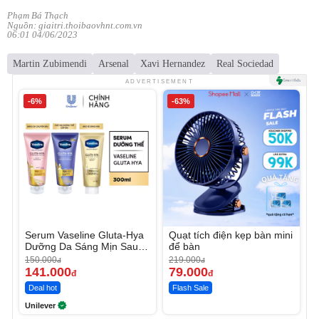
Phạm Bá Thạch
Nguồn: giaitri.thoibaovhnt.com.vn
06:01 04/06/2023
Martin Zubimendi
Arsenal
Xavi Hernandez
Real Sociedad
ADVERTISEMENT
-6%
-63%
Serum Vaseline Gluta-Hya
Quạt tích điện kẹp bàn mini
Dưỡng Da Sáng Mịn Sau 7
để bàn
Ngày
150.000
219.000
đ
đ
141.000
79.000
đ
đ
Deal hot
Flash Sale
Unilever
Unmute