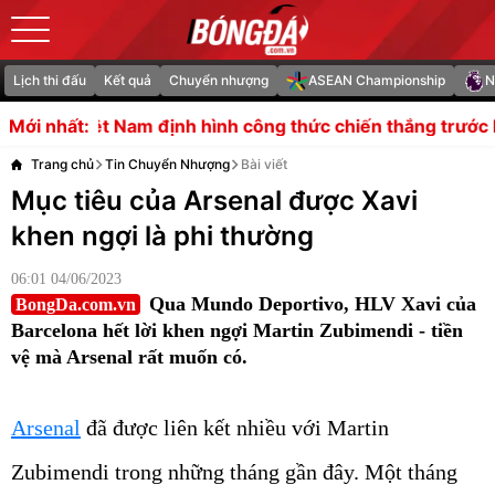
Lịch thi đấu
Kết quả
Chuyển nhượng
ASEAN Championship
N
nh hình công thức chiến thắng trước bán kết ASEAN Cup
Mới nhất:
Trang chủ
Tin Chuyển Nhượng
Bài viết
Mục tiêu của Arsenal được Xavi
khen ngợi là phi thường
06:01 04/06/2023
Qua Mundo Deportivo, HLV Xavi của
BongDa.com.vn
Barcelona hết lời khen ngợi Martin Zubimendi - tiền
vệ mà Arsenal rất muốn có.
Arsenal
đã được liên kết nhiều với Martin
Zubimendi trong những tháng gần đây. Một tháng