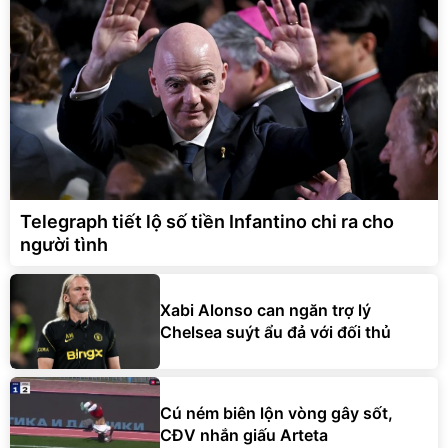
Telegraph tiết lộ số tiền Infantino chi ra cho
người tình
Xabi Alonso can ngăn trợ lý
Chelsea suýt ẩu đả với đối thủ
Cú ném biên lộn vòng gây sốt,
CĐV nhắn giấu Arteta