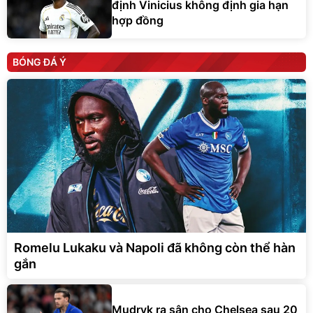
định Vinicius không định gia hạn
hợp đồng
BÓNG ĐÁ Ý
Romelu Lukaku và Napoli đã không còn thể hàn
gắn
Mudryk ra sân cho Chelsea sau 20