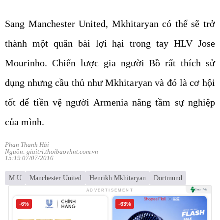
Sang Manchester United, Mkhitaryan có thể sẽ trở
thành một quân bài lợi hại trong tay HLV Jose
Mourinho. Chiến lược gia người Bồ rất thích sử
dụng nhưng cầu thủ như Mkhitaryan và đó là cơ hội
tốt để tiền vệ người Armenia nâng tầm sự nghiệp
của mình.
Phan Thanh Hải
Nguồn: giaitri.thoibaovhnt.com.vn
15:19 07/07/2016
M.U
Manchester United
Henrikh Mkhitaryan
Dortmund
ADVERTISEMENT
-6%
-63%