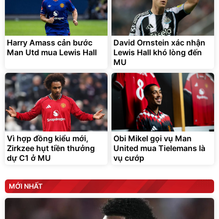
Lót ghế ôtô, nâng lưng
chống nóng giúp thoải mái
trong di chuyển
295.000
Harry Amass cản bước
David Ornstein xác nhận
đ
Man Utd mua Lewis Hall
Lewis Hall khó lòng đến
Đã bán nhiều
MU
Vì hợp đồng kiểu mới,
Obi Mikel gọi vụ Man
Zirkzee hụt tiền thưởng
United mua Tielemans là
dự C1 ở MU
vụ cướp
MỚI NHẤT