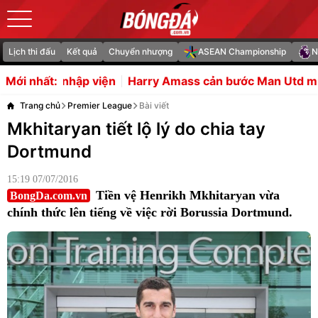
Lịch thi đấu
Kết quả
Chuyển nhượng
ASEAN Championship
N
ện
Harry Amass cản bước Man Utd mua Lewis Hall
Chu
Mới nhất:
Trang chủ
Premier League
Bài viết
Mkhitaryan tiết lộ lý do chia tay
Dortmund
15:19 07/07/2016
Tiền vệ Henrikh Mkhitaryan vừa
BongDa.com.vn
chính thức lên tiếng về việc rời Borussia Dortmund.