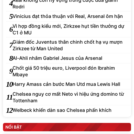
4
Rodri
5
Vinicius đạt thỏa thuận với Real, Arsenal ôm hận
Vì hợp đồng kiểu mới, Zirkzee hụt tiền thưởng dự
6
C1 ở MU
Giám đốc Juventus thân chinh chốt hạ vụ mượn
7
Zirkzee từ Man United
8
Al-Ahli nhắm Gabriel Jesus của Arsenal
Chốt giá 50 triệu euro, Liverpool đón Ibrahim
9
Mbaye
10
Harry Amass cản bước Man Utd mua Lewis Hall
Chelsea nguy cơ mất Neto vì hiệu ứng domino từ
11
Tottenham
12
Welbeck khiến dàn sao Chelsea phấn khích
NỔI BẬT