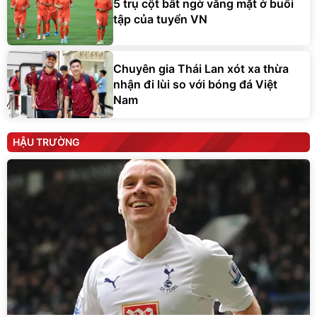
5 trụ cột bất ngờ vắng mặt ở buổi
tập của tuyển VN
Chuyên gia Thái Lan xót xa thừa
nhận đi lùi so với bóng đá Việt
Nam
HẬU TRƯỜNG