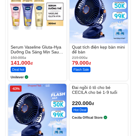
Serum Vaseline Gluta-Hya
Quạt tích điện kẹp bàn mini
Dưỡng Da Sáng Mịn Sau 7
để bàn
Ngày
150.000
219.000
đ
đ
141.000
79.000
đ
đ
Deal hot
Flash Sale
Unilever
Unmute
Đai ngồi ô tô cho bé
-63%
CECILA cho bé 1-9 tuổi
220.000
đ
Hot Deal
Cecila Offical Store