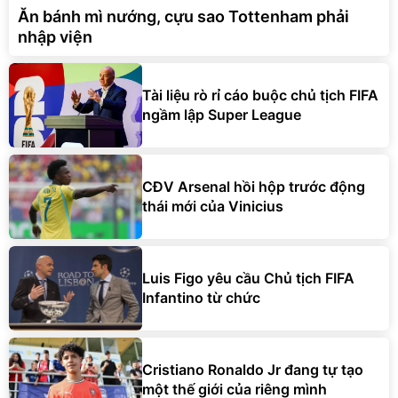
Ăn bánh mì nướng, cựu sao Tottenham phải
nhập viện
Tài liệu rò rỉ cáo buộc chủ tịch FIFA
ngầm lập Super League
CĐV Arsenal hồi hộp trước động
thái mới của Vinicius
Luis Figo yêu cầu Chủ tịch FIFA
Infantino từ chức
Cristiano Ronaldo Jr đang tự tạo
một thế giới của riêng mình