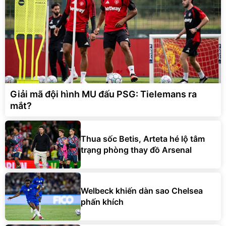
Giải mã đội hình MU đấu PSG: Tielemans ra
mắt?
Thua sốc Betis, Arteta hé lộ tâm
trạng phòng thay đồ Arsenal
Welbeck khiến dàn sao Chelsea
phấn khích