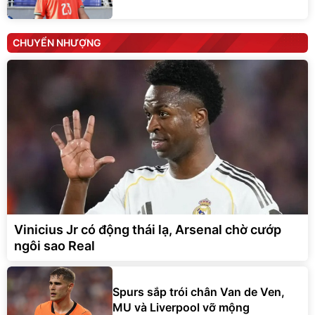
CHUYỂN NHƯỢNG
Vinicius Jr có động thái lạ, Arsenal chờ cướp
ngôi sao Real
Spurs sắp trói chân Van de Ven,
MU và Liverpool vỡ mộng