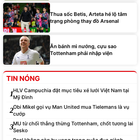
Thua sốc Betis, Arteta hé lộ tâm
trạng phòng thay đồ Arsenal
Ăn bánh mì nướng, cựu sao
Tottenham phải nhập viện
TIN NÓNG
HLV Campuchia đặt mục tiêu xé lưới Việt Nam tại
1
Mỹ Đình
Obi Mikel gọi vụ Man United mua Tielemans là vụ
2
cướp
MU từ chối thẳng thừng Tottenham, chốt tương lai
3
Sesko
Real không còn hy vọng trong cuộc đua giành