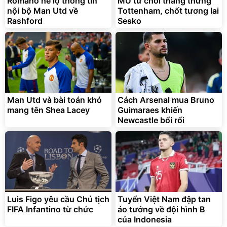
Romano hé lộ thông tin
MU từ chối thẳng thừng
nội bộ Man Utd về
Tottenham, chốt tương lai
Rashford
Sesko
Man Utd và bài toán khó
Cách Arsenal mua Bruno
mang tên Shea Lacey
Guimaraes khiến
Newcastle bối rối
Luis Figo yêu cầu Chủ tịch
Tuyển Việt Nam đập tan
FIFA Infantino từ chức
ảo tưởng về đội hình B
của Indonesia