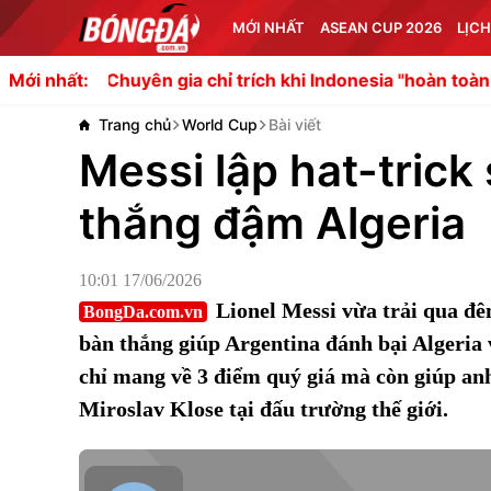
MỚI NHẤT
ASEAN CUP 2026
LỊCH
uyên gia chỉ trích khi Indonesia "hoàn toàn sụp đổ" trước
Mới nhất:
Trang chủ
World Cup
Bài viết
Messi lập hat-trick
thắng đậm Algeria
10:01 17/06/2026
Lionel Messi vừa trải qua đê
BongDa.com.vn
bàn thắng giúp Argentina đánh bại Algeria 
chỉ mang về 3 điểm quý giá mà còn giúp anh
Miroslav Klose tại đấu trường thế giới.