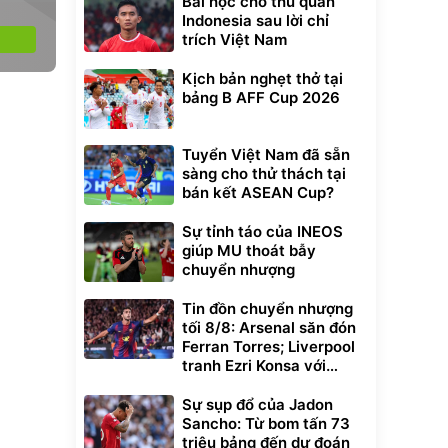
Bài học cho thủ quân
Indonesia sau lời chỉ
trích Việt Nam
Kịch bản nghẹt thở tại
bảng B AFF Cup 2026
Tuyển Việt Nam đã sẵn
sàng cho thử thách tại
bán kết ASEAN Cup?
Sự tỉnh táo của INEOS
giúp MU thoát bẫy
chuyển nhượng
Tin đồn chuyển nhượng
tối 8/8: Arsenal săn đón
Ferran Torres; Liverpool
tranh Ezri Konsa với
Pháo thủ
Sự sụp đổ của Jadon
Sancho: Từ bom tấn 73
triệu bảng đến dự đoán