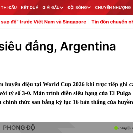
 THI ĐẤU
KẾT QUẢ
GIẢI ĐẤU
ĐỘI BÓNG
CHUYỂN NHƯỢNG
 Việt Nam và Singapore
Tin đồn chuyển nhượng tối 8/8: A
 siêu đẳng, Argentina
m huyền diệu tại World Cup 2026 khi trực tiếp ghi c
với tỷ số 3-0. Màn trình diễn siêu hạng của El Pulga
 chính thức san bằng kỷ lục 16 bàn thắng của huyền
PHONG ĐỘ
Thắng
H