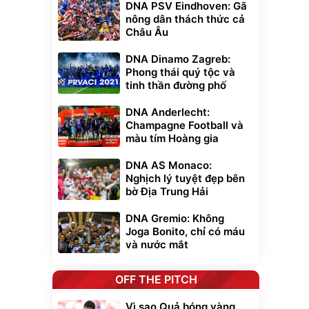
DNA PSV Eindhoven: Gã
nông dân thách thức cả
Châu Âu
DNA Dinamo Zagreb:
Phong thái quý tộc và
tinh thần đường phố
DNA Anderlecht:
Champagne Football và
màu tím Hoàng gia
DNA AS Monaco:
Nghịch lý tuyệt đẹp bên
bờ Địa Trung Hải
DNA Gremio: Không
Joga Bonito, chỉ có máu
và nước mắt
OFF THE PITCH
Vì sao Quả bóng vàng