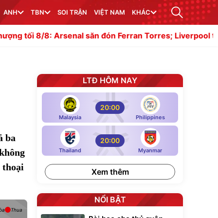
ANH
TBN
SOI TRẬN
VIỆT NAM
KHÁC
rsenal săn đón Ferran Torres; Liverpool tranh Ezri Konsa
LTĐ HÔM NAY
20:00
Malaysia
Philippines
ả ba
20:00
 không
Thailand
Myanmar
 thoại
Xem thêm
NỔI BẬT
òa
Thua