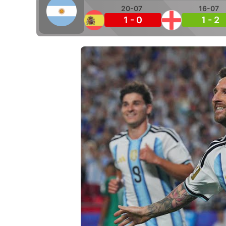
20-07
16-07
1 - 0
1 - 2