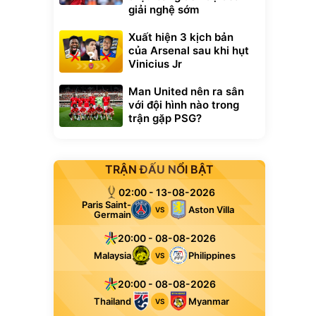
giải nghệ sớm
Xuất hiện 3 kịch bản
của Arsenal sau khi hụt
Vinicius Jr
Man United nên ra sân
với đội hình nào trong
trận gặp PSG?
TRẬN ĐẤU NỔI BẬT
02:00 - 13-08-2026
Paris Saint-
Aston Villa
VS
Germain
20:00 - 08-08-2026
Malaysia
Philippines
VS
20:00 - 08-08-2026
Thailand
Myanmar
VS