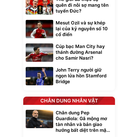
quên đi nỗi sợ mang tên
tuyển Đức?
Mesut Ozil và sự khép
lại của kỷ nguyên số 10
cổ điển
Cúp bạc Man City hay
thánh đường Arsenal
cho Samir Nasri?
John Terry người giữ
ngọn lửa hồn Stamford
Bridge
CHÂN DUNG NHÂN VẬT
Chân dung Pep
Guardiola: Gã mộng mơ
tàn nhẫn và bản giao
hưởng bất diệt trên mặt
cỏ xanh