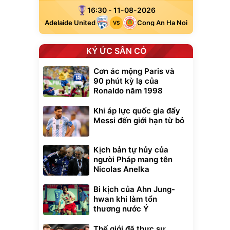
16:30 - 11-08-2026
Adelaide United
Cong An Ha Noi
VS
KÝ ỨC SÂN CỎ
Cơn ác mộng Paris và
90 phút kỳ lạ của
Ronaldo năm 1998
Khi áp lực quốc gia đẩy
Messi đến giới hạn từ bỏ
Kịch bản tự hủy của
người Pháp mang tên
Nicolas Anelka
Bi kịch của Ahn Jung-
hwan khi làm tổn
thương nước Ý
Thế giới đã thực sự