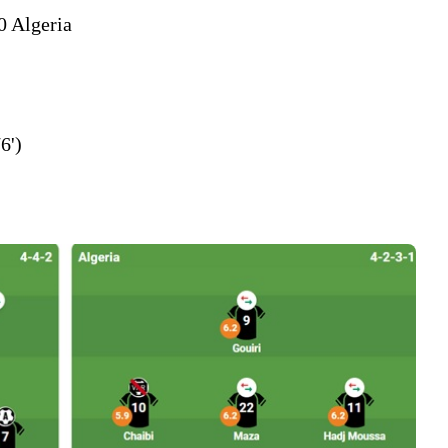
0 Algeria
6')