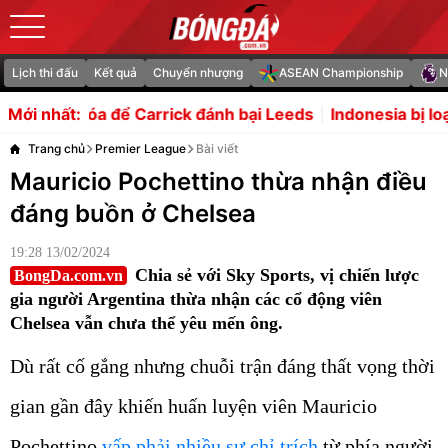
Lịch thi đấu
Kết quả
Chuyển nhượng
ASEAN Championship
N
rick đánh bại Leeds
Indonesia bị loại sớm ASEAN Cup, Ma
Mới nhất:
Trang chủ
Premier League
Bài viết
Mauricio Pochettino thừa nhận điều
đáng buồn ở Chelsea
19:28 13/02/2024
Chia sẻ với Sky Sports, vị chiến lược
BongDa.com.vn
gia người Argentina thừa nhận các cổ động viên
Chelsea vẫn chưa thể yêu mến ông.
Dù rất cố gắng nhưng chuỗi trận đáng thất vọng thời
gian gần đây khiến huấn luyện viên Mauricio
Pochettino
vấp phải nhiều sự chỉ trích
từ phía người