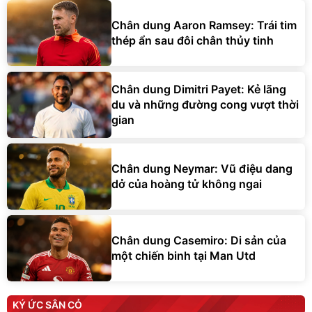
Chân dung Aaron Ramsey: Trái tim
thép ẩn sau đôi chân thủy tinh
Chân dung Dimitri Payet: Kẻ lãng
du và những đường cong vượt thời
gian
Chân dung Neymar: Vũ điệu dang
dở của hoàng tử không ngai
Chân dung Casemiro: Di sản của
một chiến binh tại Man Utd
KÝ ỨC SÂN CỎ