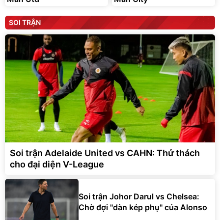
SOI TRẬN
Soi trận Adelaide United vs CAHN: Thử thách
cho đại diện V-League
Soi trận Johor Darul vs Chelsea:
Chờ đợi "dàn kép phụ" của Alonso