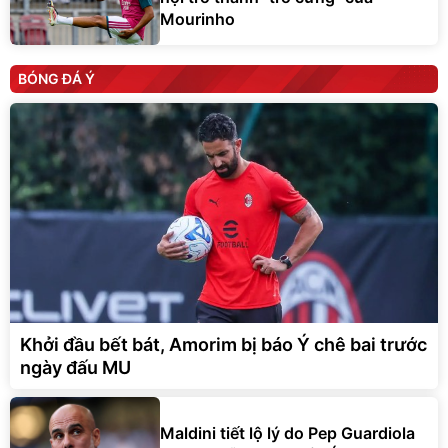
Mourinho
BÓNG ĐÁ Ý
Khởi đầu bết bát, Amorim bị báo Ý chê bai trước
ngày đấu MU
Maldini tiết lộ lý do Pep Guardiola