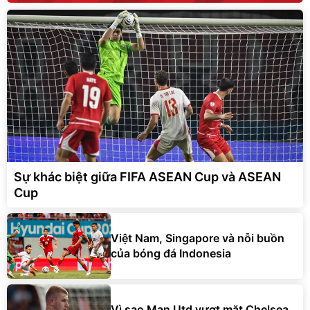
Sự khác biệt giữa FIFA ASEAN Cup và ASEAN
Cup
Việt Nam, Singapore và nỗi buồn
của bóng đá Indonesia
Vì sao Man Utd vượt mặt Chelsea