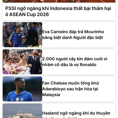
PSSI ngỡ ngàng khi Indonesia thất bại thảm hại
ở ASEAN Cup 2026
Eva Carneiro đáp trả Mourinho
bằng biệt danh Người đặc biệt
2.000 người vây kín đám cưới vì
nhầm cô dâu là vợ Ronaldo
Fan Chelsea muốn tống khứ
Adarabioyo sau trận hòa tại
Malaysia
Haaland ngỡ ngàng khi du thuyền