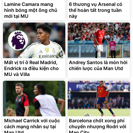
Lamine Camara mang
6 thương vụ Arsenal có
hình bóng một ông chủ
thể hoàn tất trong tuần
mới tại MU
này
Mất vị trí ở Real Madrid,
Andrey Santos là món hời
Endrick ra điều kiện cho
chiến lược của Man Utd
MU và Villa
Michael Carrick với cuộc
Barcelona chốt xong phí
cách mạng nhân sự tại
chuyển nhượng Rodri với
Man Utd
Man City