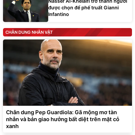
Nasser Al-Khelaifi trở thành người
được chọn để phế truất Gianni
Infantino
CHÂN DUNG NHÂN VẬT
Chân dung Pep Guardiola: Gã mộng mơ tàn
nhẫn và bản giao hưởng bất diệt trên mặt cỏ
xanh