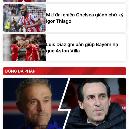
MU đại chiến Chelsea giành chữ ký
Igor Thiago
Luis Diaz ghi bàn giúp Bayern hạ
gục Aston Villa
BÓNG ĐÁ PHÁP