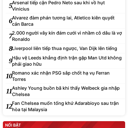
Arsenal tiếp cận Pedro Neto sau khi vồ hụt
5
Vinicius
Alvarez đàm phán tương lai, Atletico kiên quyết
6
cản Barca
2.000 người vây kín đám cưới vì nhầm cô dâu là vợ
7
Ronaldo
8
Liverpool liên tiếp thua ngược, Van Dijk lên tiếng
Hậu vệ Leeds khẳng định trận gặp Man Utd không
9
phải giao hữu
Romano xác nhận PSG sắp chốt hạ vụ Ferran
10
Torres
Ashley Young buồn bã khi thấy Welbeck gia nhập
11
Chelsea
Fan Chelsea muốn tống khứ Adarabioyo sau trận
12
hòa tại Malaysia
NỔI BẬT