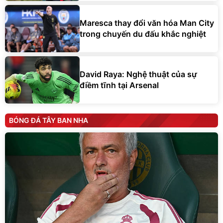
Maresca thay đổi văn hóa Man City
trong chuyến du đấu khắc nghiệt
David Raya: Nghệ thuật của sự
điềm tĩnh tại Arsenal
BÓNG ĐÁ TÂY BAN NHA