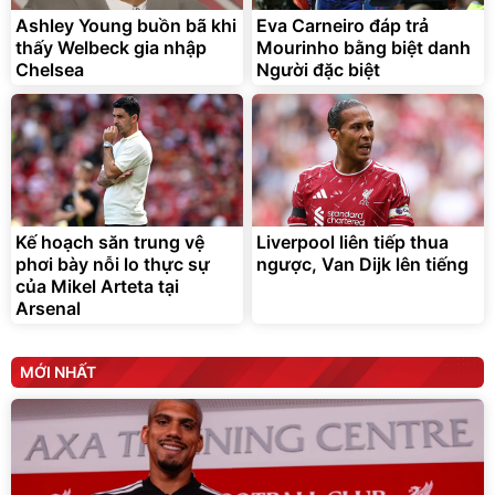
392.000
9.900.000
đ
đ
325.000
7.092.000
Ashley Young buồn bã khi
đ
Eva Carneiro đáp trả
đ
thấy Welbeck gia nhập
Mourinho bằng biệt danh
Đã bán nhiều
Đang xem nhiều
Chelsea
Người đặc biệt
G-FORCE VIETNA
Kế hoạch săn trung vệ
Liverpool liên tiếp thua
phơi bày nỗi lo thực sự
ngược, Van Dijk lên tiếng
của Mikel Arteta tại
Arsenal
MỚI NHẤT