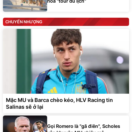
hóa "tour du lịch"
CHUYỂN NHƯỢNG
Mặc MU và Barca chèo kéo, HLV Racing tin
Salinas sẽ ở lại
Gọi Romero là "gã điên", Scholes