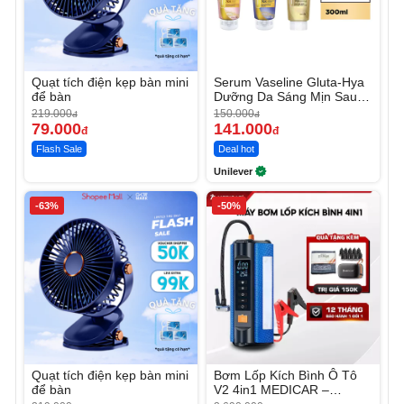
Quạt tích điện kẹp bàn mini
Serum Vaseline Gluta-Hya
để bàn
Dưỡng Da Sáng Mịn Sau 7
Ngày
219.000
150.000
đ
đ
79.000
141.000
đ
đ
Flash Sale
Deal hot
Unilever
-63%
-50%
Quạt tích điện kẹp bàn mini
Bơm Lốp Kích Bình Ô Tô
để bàn
V2 4in1 MEDICAR –
12.000mAh