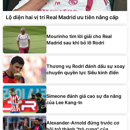
Lộ diện hai vị trí Real Madrid ưu tiên nâng cấp
Mourinho tìm lời giải cho Real
Madrid sau khi bỏ lỡ Rodri
Thương vụ Rodri đánh dấu sự xoay
chuyển quyền lực Siêu kinh điển
Simeone đánh giá cao sự đa năng
của Lee Kang-In
Alexander-Arnold đứng trước cơ
hội trở thành ''trò cưng'' của