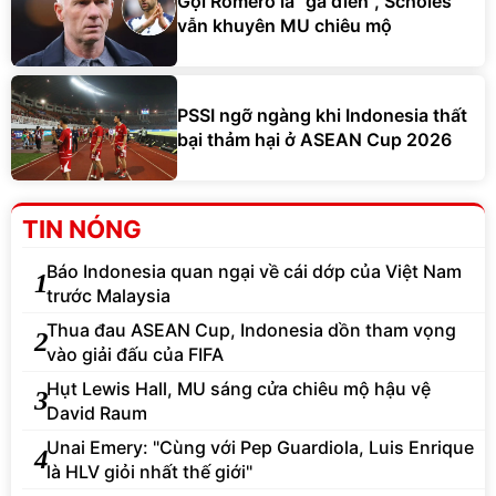
Gọi Romero là "gã điên", Scholes
vẫn khuyên MU chiêu mộ
PSSI ngỡ ngàng khi Indonesia thất
bại thảm hại ở ASEAN Cup 2026
TIN NÓNG
Báo Indonesia quan ngại về cái dớp của Việt Nam
1
trước Malaysia
Thua đau ASEAN Cup, Indonesia dồn tham vọng
2
vào giải đấu của FIFA
Hụt Lewis Hall, MU sáng cửa chiêu mộ hậu vệ
3
David Raum
Unai Emery: "Cùng với Pep Guardiola, Luis Enrique
4
là HLV giỏi nhất thế giới"