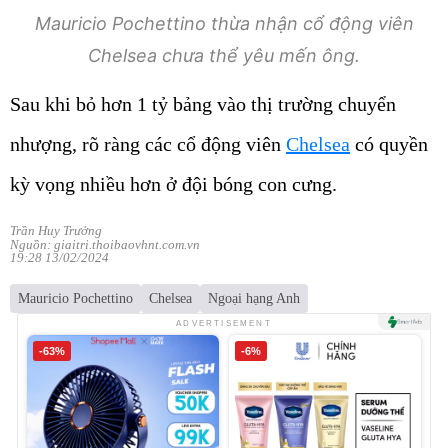
Mauricio Pochettino thừa nhận cổ động viên
Chelsea chưa thể yêu mến ông.
Sau khi bỏ hơn 1 tỷ bảng vào thị trường chuyển
nhượng, rõ ràng các cổ động viên
Chelsea
có quyền
kỳ vọng nhiều hơn ở đội bóng con cưng.
Trần Huy Trưởng
Nguồn: giaitri.thoibaovhnt.com.vn
19:28 13/02/2024
Mauricio Pochettino
Chelsea
Ngoại hạng Anh
ADVERTISEMENT
-63%
-6%