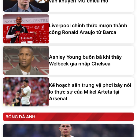
vẫn khuyên MU chiêu mộ
Liverpool chính thức mượn thành
công Ronald Araujo từ Barca
Ashley Young buồn bã khi thấy
Welbeck gia nhập Chelsea
Kế hoạch săn trung vệ phơi bày nỗi
lo thực sự của Mikel Arteta tại
Arsenal
BÓNG ĐÁ ANH