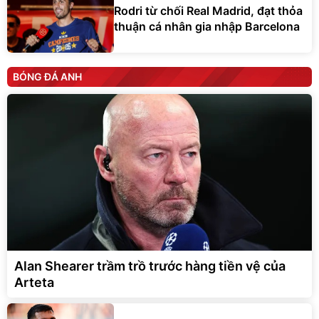
Rodri từ chối Real Madrid, đạt thỏa
thuận cá nhân gia nhập Barcelona
BÓNG ĐÁ ANH
Alan Shearer trầm trồ trước hàng tiền vệ của
Arteta