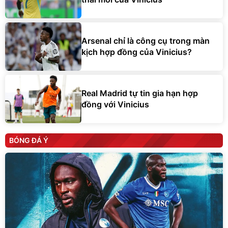
Arsenal chỉ là công cụ trong màn
kịch hợp đồng của Vinicius?
Real Madrid tự tin gia hạn hợp
đồng với Vinicius
BÓNG ĐÁ Ý