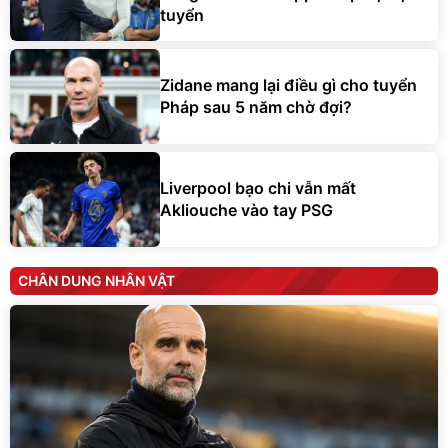
tuyển
Zidane mang lại điều gì cho tuyển
Pháp sau 5 năm chờ đợi?
Liverpool bạo chi vẫn mất
Akliouche vào tay PSG
CHÂN DUNG NHÂN VẬT