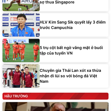
sợ thua Singapore
HLV Kim Sang Sik quyết lấy 3 điểm
trước Campuchia
5 trụ cột bất ngờ vắng mặt ở buổi
tập của tuyển VN
Chuyên gia Thái Lan xót xa thừa
nhận đi lùi so với bóng đá Việt
Nam
HẬU TRƯỜNG