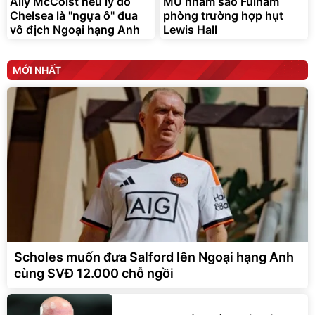
Ally McCoist nêu lý do
MU nhắm sao Fulham
Chelsea là "ngựa ô" đua
phòng trường hợp hụt
vô địch Ngoại hạng Anh
Lewis Hall
MỚI NHẤT
Scholes muốn đưa Salford lên Ngoại hạng Anh
cùng SVĐ 12.000 chỗ ngồi