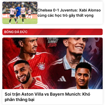
Chelsea 0-1 Juventus: Xabi Alonso
cùng các học trò gây thất vọng
BÓNG ĐÁ ĐỨC
Soi trận Aston Villa vs Bayern Munich: Khó
phân thắng bại