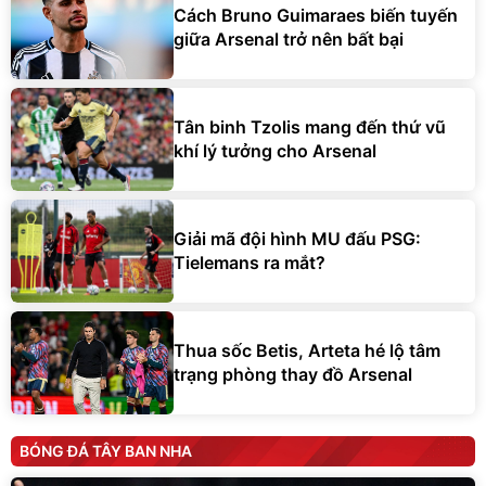
Cách Bruno Guimaraes biến tuyến
giữa Arsenal trở nên bất bại
Tân binh Tzolis mang đến thứ vũ
khí lý tưởng cho Arsenal
Giải mã đội hình MU đấu PSG:
Tielemans ra mắt?
Thua sốc Betis, Arteta hé lộ tâm
trạng phòng thay đồ Arsenal
BÓNG ĐÁ TÂY BAN NHA