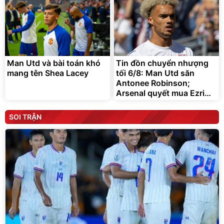
Man Utd và bài toán khó
Tin đồn chuyển nhượng
mang tên Shea Lacey
tối 6/8: Man Utd săn
Antonee Robinson;
Arsenal quyết mua Ezri
Konsa
SOI TRẬN