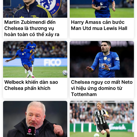
Martin Zubimendi đến
Harry Amass cản bước
Chelsea là thương vụ
Man Utd mua Lewis Hall
hoàn toàn có thể xảy ra
Serum Vaseline Gluta-Hya
Bơm Lốp Kích Bình Ô Tô
Dưỡng Da Sáng Mịn Sau 7
V2 4in1 MEDICAR –
Ngày
12.000mAh
150.000
2.690.000
đ
đ
141.000
1.335.100
đ
đ
Welbeck khiến dàn sao
Chelsea nguy cơ mất Neto
Deal hot
Hot Deal
Chelsea phấn khích
vì hiệu ứng domino từ
Tottenham
Unilever