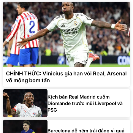
CHÍNH THỨC: Vinicius gia hạn với Real, Arsenal
vỡ mộng bom tấn
Kịch bản Real Madrid cuỗm
Diomande trước mũi Liverpool và
PSG
Barcelona dễ nếm trái đắng vì quá