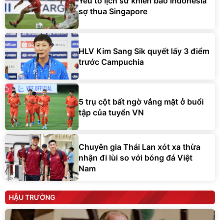
Yếu tố lịch sử khiến báo Indonesia
sợ thua Singapore
HLV Kim Sang Sik quyết lấy 3 điểm
trước Campuchia
5 trụ cột bất ngờ vắng mặt ở buổi
tập của tuyển VN
Chuyên gia Thái Lan xót xa thừa
nhận đi lùi so với bóng đá Việt
Nam
HẬU TRƯỜNG