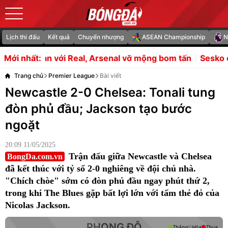
Lịch thi đấu
Kết quả
Chuyển nhượng
ASEAN Championship
N
Real, Arsenal vỡ mộng bom tấn
Sesko chậm bình phục, MU
Mới nhất:
Trang chủ
Premier League
Bài viết
Newcastle 2-0 Chelsea: Tonali tung
đòn phủ đầu; Jackson tạo bước
ngoặt
20:09 11/05/2025
Trận đấu giữa Newcastle và Chelsea
BongDa.com.vn
đã kết thúc với tỷ số 2-0 nghiêng về đội chủ nhà.
"Chích chòe" sớm có đòn phủ đầu ngay phút thứ 2,
trong khi The Blues gặp bất lợi lớn với tấm thẻ đỏ của
Nicolas Jackson.
PHONG ĐỘ
Thắng
Hòa
Thua