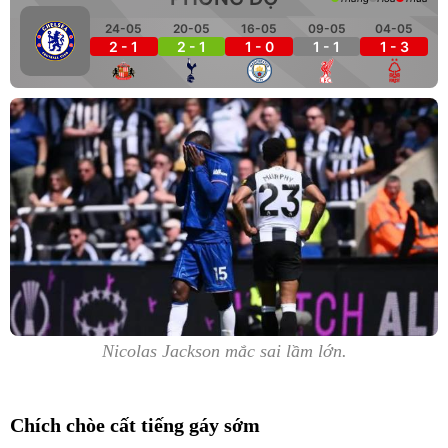
24-05
20-05
16-05
09-05
04-05
2 - 1
2 - 1
1 - 0
1 - 1
1 - 3
Nicolas Jackson mắc sai lầm lớn.
Chích chòe cất tiếng gáy sớm