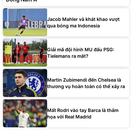
Jacob Mahler và khát khao vượt
qua bóng ma Indonesia
Giải mã đội hình MU đấu PSG:
Tielemans ra mắt?
Martin Zubimendi đến Chelsea là
thương vụ hoàn toàn có thể xảy ra
Mất Rodri vào tay Barca là thảm
họa với Real Madrid