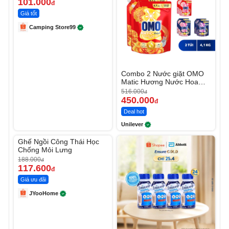
101.000
đ
Giá tốt
Camping Store99
Combo 2 Nước giặt OMO
Matic Hương Nước Hoa
Comfort 4.1KG
516.000
đ
450.000
đ
Deal hot
Unilever
Unmute
Ghế Ngồi Công Thái Học
-37%
Chống Mỏi Lưng
188.000
đ
117.600
đ
Giá ưu đãi
JYooHome