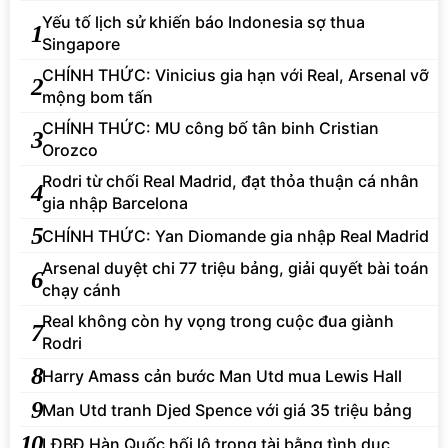
Yếu tố lịch sử khiến báo Indonesia sợ thua
1
Singapore
CHÍNH THỨC: Vinicius gia hạn với Real, Arsenal vỡ
2
mộng bom tấn
CHÍNH THỨC: MU công bố tân binh Cristian
3
Orozco
Rodri từ chối Real Madrid, đạt thỏa thuận cá nhân
4
gia nhập Barcelona
5
CHÍNH THỨC: Yan Diomande gia nhập Real Madrid
Arsenal duyệt chi 77 triệu bảng, giải quyết bài toán
6
chạy cánh
Real không còn hy vọng trong cuộc đua giành
7
Rodri
8
Harry Amass cản bước Man Utd mua Lewis Hall
9
Man Utd tranh Djed Spence với giá 35 triệu bảng
10
LĐBĐ Hàn Quốc hối lộ trọng tài bằng tình dục