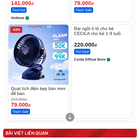
141.000
79.000
đ
đ
Deal hot
Flash Sale
Unilever
Unmute
Đai ngồi ô tô cho bé
-63%
CECILA cho bé 1-9 tuổi
220.000
đ
Hot Deal
Cecila Offical Store
Quạt tích điện kẹp bàn mini
để bàn
219.000
đ
79.000
đ
Flash Sale
Unmute
Unmute
Sữa dưỡng thể nâng tông
Robot Hút Bụi Lau Nhà -
tức thì Vaseline Body
D2-001 - Thông Minh
BÀI VIẾT LIÊN QUAN
190.000
3.000.000
đ
đ