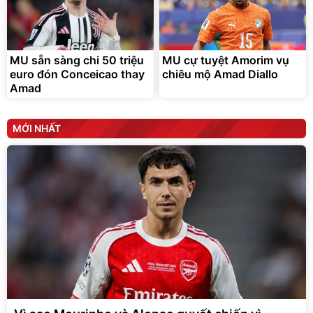
MU sẵn sàng chi 50 triệu
MU cự tuyệt Amorim vụ
euro đón Conceicao thay
chiêu mộ Amad Diallo
Amad
MỚI NHẤT