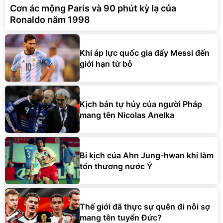
Cơn ác mộng Paris và 90 phút kỳ lạ của
Ronaldo năm 1998
Khi áp lực quốc gia đẩy Messi đến
giới hạn từ bỏ
Kịch bản tự hủy của người Pháp
mang tên Nicolas Anelka
Bi kịch của Ahn Jung-hwan khi làm
tổn thương nước Ý
Thế giới đã thực sự quên đi nỗi sợ
mang tên tuyển Đức?