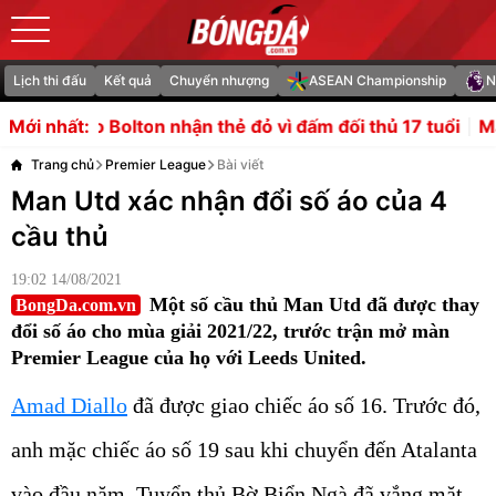
Lịch thi đấu
Kết quả
Chuyển nhượng
ASEAN Championship
N
n thẻ đỏ vì đấm đối thủ 17 tuổi
Man City săn ngọc quý Ba
Mới nhất:
Trang chủ
Premier League
Bài viết
Man Utd xác nhận đổi số áo của 4
cầu thủ
19:02 14/08/2021
Một số cầu thủ Man Utd đã được thay
BongDa.com.vn
đổi số áo cho mùa giải 2021/22, trước trận mở màn
Premier League của họ với Leeds United.
Amad Diallo
đã được giao chiếc áo số 16. Trước đó,
anh mặc chiếc áo số 19 sau khi chuyển đến Atalanta
vào đầu năm. Tuyển thủ Bờ Biển Ngà đã vắng mặt