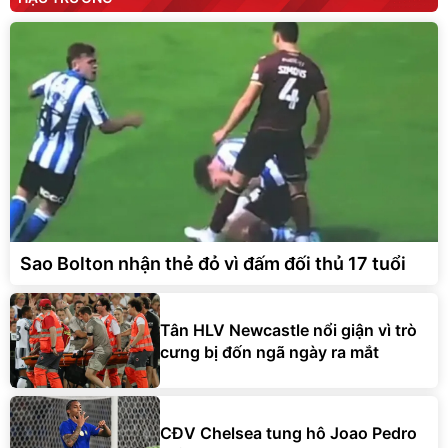
Sao Bolton nhận thẻ đỏ vì đấm đối thủ 17 tuổi
Tân HLV Newcastle nổi giận vì trò
cưng bị đốn ngã ngày ra mắt
CĐV Chelsea tung hô Joao Pedro