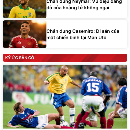
Chân dung Neymar: Vũ điệu dang
dở của hoàng tử không ngai
Chân dung Casemiro: Di sản của
một chiến binh tại Man Utd
KÝ ỨC SÂN CỎ