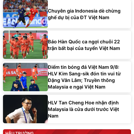
Chuyên gia Indonesia dè chừng
ghế dự bị của ĐT Việt Nam
Báo Hàn Quốc ca ngợi chuỗi 22
trận bất bại của tuyển Việt Nam
Điểm tin bóng đá Việt Nam 9/8:
HLV Kim Sang-sik đón tin vui từ
Đặng Văn Lâm; Truyền thông
Malaysia e ngại Việt Nam
HLV Tan Cheng Hoe nhận định
Malaysia là cửa dưới trước Việt
Nam
HẬU TRƯỜNG