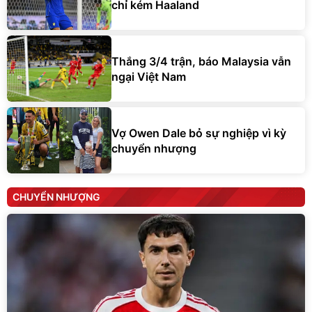
chỉ kém Haaland
Thắng 3/4 trận, báo Malaysia vẫn
ngại Việt Nam
Vợ Owen Dale bỏ sự nghiệp vì kỳ
chuyển nhượng
CHUYỂN NHƯỢNG