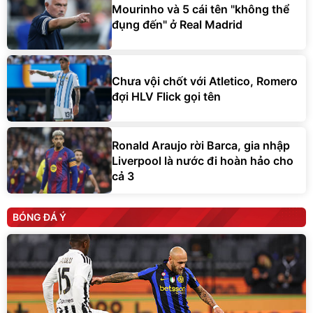
Mourinho và 5 cái tên "không thể
đụng đến" ở Real Madrid
Chưa vội chốt với Atletico, Romero
đợi HLV Flick gọi tên
Ronald Araujo rời Barca, gia nhập
Liverpool là nước đi hoàn hảo cho
cả 3
BÓNG ĐÁ Ý