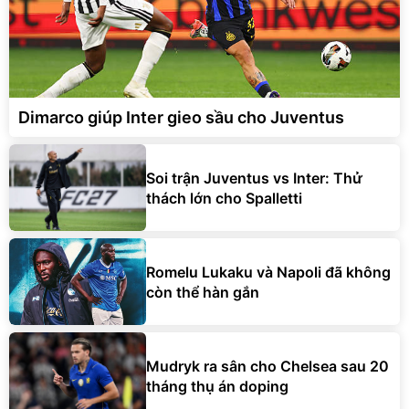
Dimarco giúp Inter gieo sầu cho Juventus
Soi trận Juventus vs Inter: Thử
thách lớn cho Spalletti
Romelu Lukaku và Napoli đã không
còn thể hàn gắn
Mudryk ra sân cho Chelsea sau 20
tháng thụ án doping