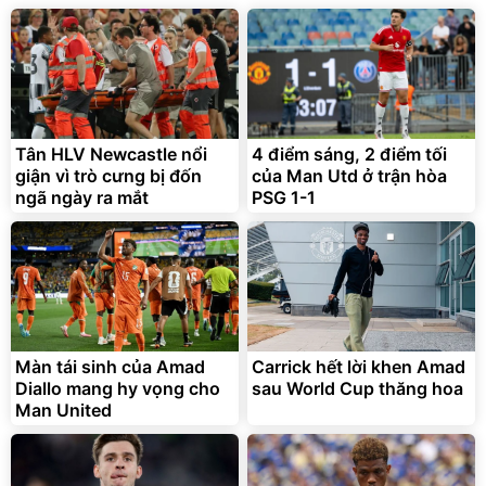
138.330
2.200.000
đ
đ
Discount
Flash Sale
Unmute
Vali Bamozo Khung Nhôm
9066 Size 20/24/28 Cao
Cấp
1.000.000
đ
825.000
Tân HLV Newcastle nổi
4 điểm sáng, 2 điểm tối
đ
giận vì trò cưng bị đốn
của Man Utd ở trận hòa
Flash Sale
ngã ngày ra mắt
PSG 1-1
Lót ghế ôtô, nâng lưng
chống nóng giúp thoải mái
trong di chuyển
295.000
Màn tái sinh của Amad
Carrick hết lời khen Amad
đ
Diallo mang hy vọng cho
sau World Cup thăng hoa
Đã bán nhiều
Man United