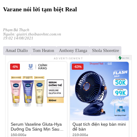
Varane nói lời tạm biệt Real
Phạm Bá Thạch
Nguồn: giaitri.thoibaovhnt.com.vn
19:02 14/08/2021
Amad Diallo
Tom Heaton
Anthony Elanga
Shola Shoretire
ADVERTISEMENT
-6%
-63%
Serum Vaseline Gluta-Hya
Quạt tích điện kẹp bàn mini
Dưỡng Da Sáng Mịn Sau 7
để bàn
Ngày
150.000
219.000
đ
đ