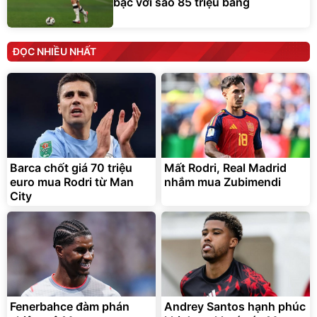
bạc với sao 85 triệu bảng
ĐỌC NHIỀU NHẤT
Barca chốt giá 70 triệu
Mất Rodri, Real Madrid
euro mua Rodri từ Man
nhắm mua Zubimendi
City
Fenerbahce đàm phán
Andrey Santos hạnh phúc