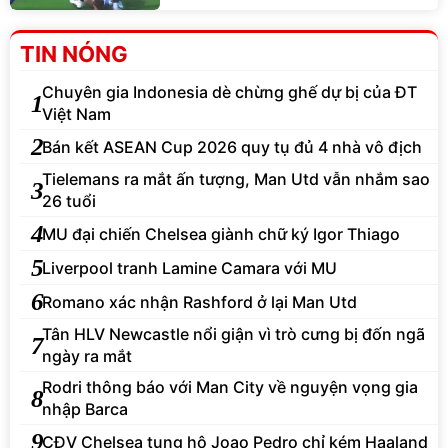
TIN NÓNG
Chuyên gia Indonesia dè chừng ghế dự bị của ĐT
1
Việt Nam
2
Bán kết ASEAN Cup 2026 quy tụ đủ 4 nhà vô địch
Tielemans ra mắt ấn tượng, Man Utd vẫn nhắm sao
3
26 tuổi
4
MU đại chiến Chelsea giành chữ ký Igor Thiago
5
Liverpool tranh Lamine Camara với MU
6
Romano xác nhận Rashford ở lại Man Utd
Tân HLV Newcastle nổi giận vì trò cưng bị đốn ngã
7
ngày ra mắt
Rodri thông báo với Man City về nguyện vọng gia
8
nhập Barca
9
CĐV Chelsea tung hô Joao Pedro chỉ kém Haaland