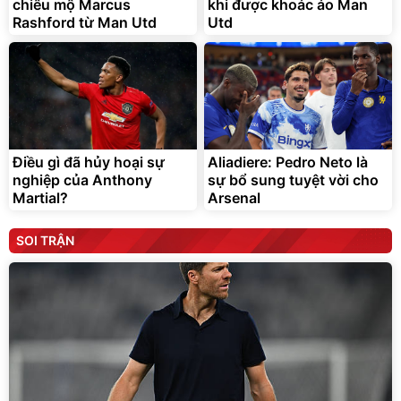
chiêu mộ Marcus
khi được khoác áo Man
Rashford từ Man Utd
Utd
Điều gì đã hủy hoại sự
Aliadiere: Pedro Neto là
nghiệp của Anthony
sự bổ sung tuyệt vời cho
Martial?
Arsenal
SOI TRẬN