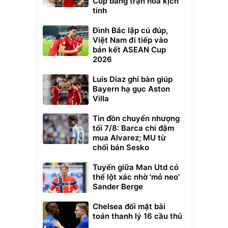
Cup bằng trận hòa kịch
tính
Đình Bắc lập cú đúp,
Việt Nam đi tiếp vào
bán kết ASEAN Cup
2026
Luis Diaz ghi bàn giúp
Bayern hạ gục Aston
Villa
Tin đồn chuyển nhượng
tối 7/8: Barca chi đậm
mua Alvarez; MU từ
chối bán Sesko
Tuyến giữa Man Utd có
thể lột xác nhờ 'mỏ neo'
Sander Berge
Chelsea đối mặt bài
toán thanh lý 16 cầu thủ