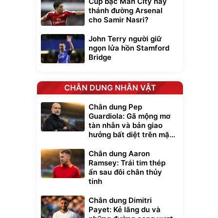
Cúp bạc Man City hay
thánh đường Arsenal
cho Samir Nasri?
John Terry người giữ
ngọn lửa hồn Stamford
Bridge
CHÂN DUNG NHÂN VẬT
Chân dung Pep
Guardiola: Gã mộng mơ
tàn nhẫn và bản giao
hưởng bất diệt trên mặt
cỏ xanh
Chân dung Aaron
Ramsey: Trái tim thép
ẩn sau đôi chân thủy
xe cầm
tinh
ửa cao áp
t tuyết
0
Chân dung Dimitri
đ
Payet: Kẻ lãng du và
ều