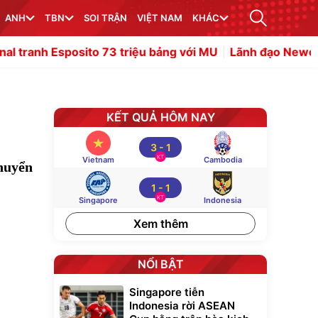
ANH
TBN
SOI TRẬN
VIỆT NAM
KHÁC
sito 73 triệu bảng với MU
Lãnh đạo Newcastle xác nhận
KẾT QUẢ HÔM NAY
3
-
1
KT
Vietnam
Cambodia
chuyển
1
-
1
KT
Singapore
Indonesia
Xem thêm
NỔI BẬT
Singapore tiễn
Indonesia rời ASEAN