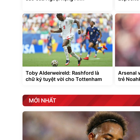
Toby Alderweireld: Rashford là
Arsenal 
chữ ký tuyệt vời cho Tottenham
trẻ Noah
MỚI NHẤT