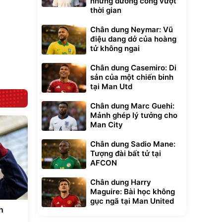
những đường cong vượt
thời gian
Bạt phủ xe ô tô
Xe đạp điện trợ
cao cấp, tráng
lực G-Force C14
Chân dung Neymar: Vũ
nhôm 03 lớp
gấp gọn bỏ cốp
392.000
9.900.000
đ
đ
điệu dang dở của hoàng
tiện lợi
325.000
7.092.000
đ
đ
tử không ngai
Đã bán nhiều
Đang xem nhiều
Chân dung Casemiro: Di
G-FORCE VIETNA
sản của một chiến binh
tại Man Utd
Chân dung Marc Guehi:
Mảnh ghép lý tưởng cho
Man City
Chân dung Sadio Mane:
Tượng đài bất tử tại
AFCON
Chân dung Harry
Maguire: Bài học không
gục ngã tại Man United
n
g