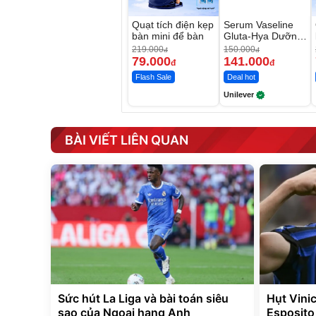
Quạt tích điện kẹp
Serum Vaseline
bàn mini để bàn
Gluta-Hya Dưỡng
Da Sáng Mịn Sau
219.000
150.000
đ
đ
7 Ngày
79.000
141.000
đ
đ
Flash Sale
Deal hot
Unilever
BÀI VIẾT LIÊN QUAN
Sức hút La Liga và bài toán siêu
Hụt Vinic
sao của Ngoại hạng Anh
Esposito