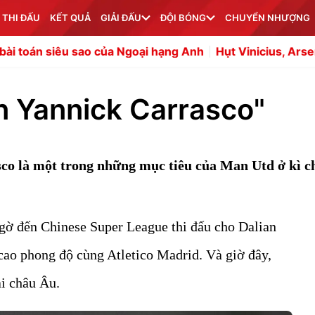
 THI ĐẤU
KẾT QUẢ
GIẢI ĐẤU
ĐỘI BÓNG
CHUYỂN NHƯỢNG
 sao của Ngoại hạng Anh
Hụt Vinicius, Arsenal tranh Espo
n Yannick Carrasco"
co là một trong những mục tiêu của Man Utd ở kì 
gờ đến Chinese Super League thi đấu cho Dalian
 cao phong độ cùng Atletico Madrid. Và giờ đây,
ại châu Âu.