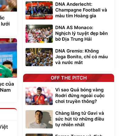
DNA Anderlecht:
Champagne Football và
màu tím Hoàng gia
ắc
lưới
DNA AS Monaco:
Nghịch lý tuyệt đẹp bên
bờ Địa Trung Hải
DNA Gremio: Không
Joga Bonito, chỉ có máu
và nước mắt
OFF THE PITCH
ục của
Vì sao Quả bóng vàng
t Nam
Rodri đứng ngoài cuộc
chơi truyền thông?
Chàng lãng tử Gavi và
sức hút từ những điều
tự nhiên nhất
Việt