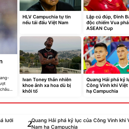
HLV Campuchia tự tin
Lập cú đúp, Đình B
nếu tái đấu Việt Nam
độc chiếm Vua phá 
ASEAN Cup
n
Sang-
Ivan Toney thản nhiên
Quang Hải phá kỷ l
ượt
khoe ảnh xa hoa dù bị
Công Vinh khi Việ
 châu
khởi tố
hạ Campuchia
á lưới
Quang Hải phá kỷ lục của Công Vinh khi 
2
Nam hạ Campuchia