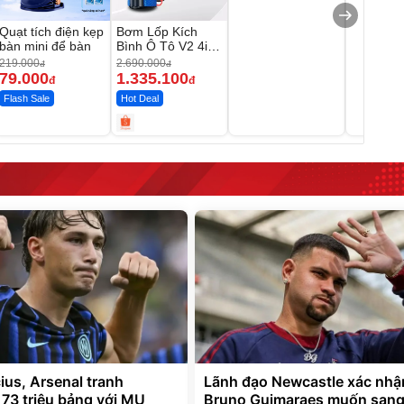
Quạt tích điện kẹp
Bơm Lốp Kích
bàn mini để bàn
Bình Ô Tô V2 4in1
MEDICAR –
219.000
2.690.000
đ
đ
12.000mAh
79.000
1.335.100
đ
đ
Flash Sale
Hot Deal
ius, Arsenal tranh
Lãnh đạo Newcastle xác nhậ
 73 triệu bảng với MU
Bruno Guimaraes muốn san