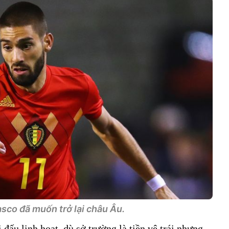
sco đã muốn trở lại châu Âu.
đấu linh hoạt, dù sở trường là tiền vệ trái nhưng