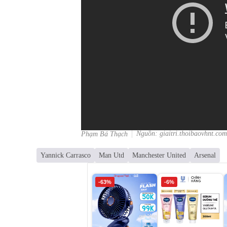
Nguồn: giaitri.thoibaovhnt.com
Phạm Bá Thạch
Yannick Carrasco
Man Utd
Manchester United
Arsenal
-63%
-6%