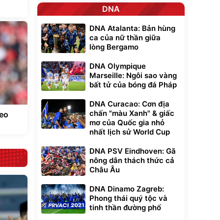
DNA
DNA Atalanta: Bản hùng
ca của nữ thần giữa
lòng Bergamo
DNA Olympique
Marseille: Ngôi sao vàng
bất tử của bóng đá Pháp
DNA Curacao: Cơn địa
chấn "màu Xanh" & giấc
eo
mơ của Quốc gia nhỏ
nhất lịch sử World Cup
DNA PSV Eindhoven: Gã
nông dân thách thức cả
Châu Âu
DNA Dinamo Zagreb:
Phong thái quý tộc và
tinh thần đường phố