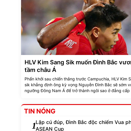
HLV Kim Sang Sik muốn Đình Bắc vươ
tầm châu Á
Phấn khởi sau chiến thắng trước Campuchia, HLV Kim 
sik khẳng định ông kỳ vọng Nguyễn Đình Bắc sẽ sớm v
ngưỡng Đông Nam Á để trở thành ngôi sao ở đẳng cấp
lục.
TIN NÓNG
Lập cú đúp, Đình Bắc độc chiếm Vua ph
1
ASEAN Cup