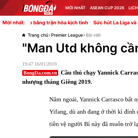
MỚI NHẤT
ASEAN CUP 2026
LỊCH
ằng trận hòa kịch tính
Sức hút La Liga và bài toán siêu
Mới nhất:
Trang chủ
Premier League
Bài viết
"Man Utd không cầ
19:47 16/01/2019
Cầu thủ chạy Yannick Carras
BongDa.com.vn
nhượng tháng Giêng 2019.
Năm ngoái, Yannick Carrasco bất n
Yifang, dù anh đang ở thời kì đỉnh
tiền vệ người Bỉ này đã muốn trở l