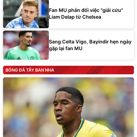
Fan MU phản đối việc "giải cứu"
Liam Delap từ Chelsea
Sang Celta Vigo, Bayindir hẹn ngày
gặp lại fan MU
BÓNG ĐÁ TÂY BAN NHA