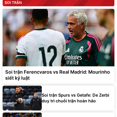
SOI TRẬN
Soi trận Ferencvaros vs Real Madrid: Mourinho
siết kỷ luật
Soi trận Spurs vs Getafe: De Zerbi
duy trì chuỗi trận hoàn hảo