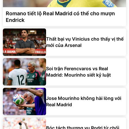
Romano tiết lộ Real Madrid có thể cho mượn
Endrick
Thất bại vụ Vinicius cho thấy vị thế
mới của Arsenal
Soi trận Ferencvaros vs Real
Madrid: Mourinho siết kỷ luật
Jose Mourinho không hài lòng với
Real Madrid
Bóc tách thương vụ Rodri từ chối