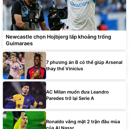
Newcastle chọn Hojbjerg lấp khoảng trống
Guimaraes
7 phương án B có thể giúp Arsenal
thay thế Vinicius
AC Milan muốn đưa Leandro
Paredes trở lại Serie A
Ronaldo vắng mặt 2 trận đầu mùa
của Al Nassr