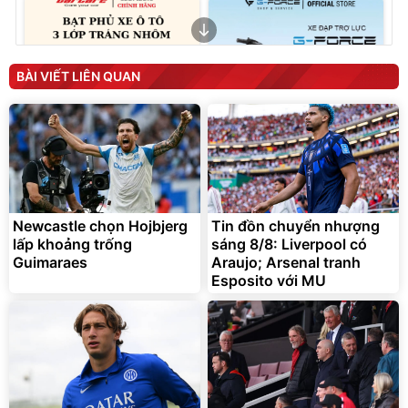
BÀI VIẾT LIÊN QUAN
Bạt phủ xe ô tô cao cấp,
Xe đạp điện trợ lực G-
tráng nhôm 03 lớp
Force C14 gấp gọn bỏ cốp
tiện lợi
392.000
9.900.000
đ
đ
Newcastle chọn Hojbjerg
Tin đồn chuyển nhượng
325.000
7.092.000
đ
đ
lấp khoảng trống
sáng 8/8: Liverpool có
Đã bán nhiều
Đang xem nhiều
Guimaraes
Araujo; Arsenal tranh
G-FORCE VIETNA
Esposito với MU