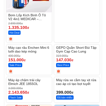
Bơm Lốp Kích Bình Ô Tô
V2 4in1 MEDICAR –
12.000mAh
2.690.000
đ
1.335.100
đ
Hot Deal
Unmute
Unmute
Máy cạo râu Enchen Mini 6
GEPO Quần Short Đùi Tập
-62%
-53%
lưỡi dao kép mỏng
Gym Cạp Cao Lưng
400.000
319.000
đ
đ
151.000
147.030
đ
đ
Sale Price
Best Price
Unmute
Unmute
Máy ép chậm trái cây
Máy rửa xe cầm tay xịt rửa
-28%
Elmich JEE 1855OL
cao áp có tạo bọt tuyết
3.000.000
đ
2.143.650
399.000
đ
đ
Flash Sale
Đã bán nhiều