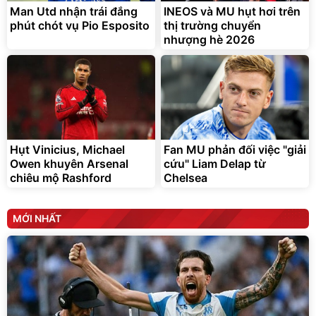
Man Utd nhận trái đắng
INEOS và MU hụt hơi trên
phút chót vụ Pio Esposito
thị trường chuyển
nhượng hè 2026
Hụt Vinicius, Michael
Fan MU phản đối việc "giải
Owen khuyên Arsenal
cứu" Liam Delap từ
chiêu mộ Rashford
Chelsea
MỚI NHẤT