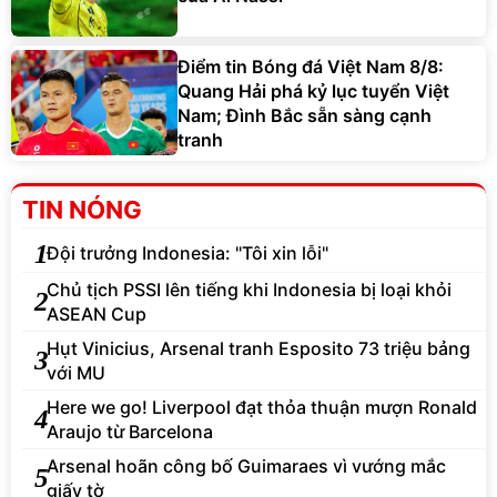
Điểm tin Bóng đá Việt Nam 8/8:
Quang Hải phá kỷ lục tuyển Việt
Nam; Đình Bắc sẵn sàng cạnh
tranh
TIN NÓNG
1
Đội trưởng Indonesia: "Tôi xin lỗi"
Chủ tịch PSSI lên tiếng khi Indonesia bị loại khỏi
2
ASEAN Cup
Hụt Vinicius, Arsenal tranh Esposito 73 triệu bảng
3
với MU
Here we go! Liverpool đạt thỏa thuận mượn Ronald
4
Araujo từ Barcelona
Arsenal hoãn công bố Guimaraes vì vướng mắc
5
giấy tờ