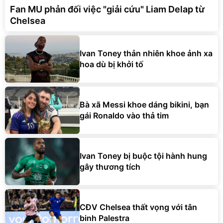
Fan MU phản đối việc "giải cứu" Liam Delap từ
Chelsea
Ivan Toney thản nhiên khoe ảnh xa
hoa dù bị khởi tố
Bà xã Messi khoe dáng bikini, bạn
gái Ronaldo vào thả tim
Ivan Toney bị buộc tội hành hung
gây thương tích
CĐV Chelsea thất vọng với tân
binh Palestra