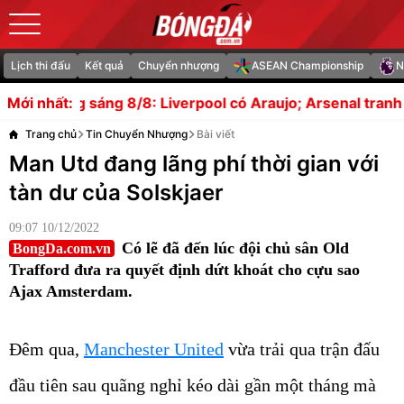
Lịch thi đấu
Kết quả
Chuyển nhượng
ASEAN Championship
N
: Liverpool có Araujo; Arsenal tranh Esposito với MU
Đ
Mới nhất:
Trang chủ
Tin Chuyển Nhượng
Bài viết
Man Utd đang lãng phí thời gian với
tàn dư của Solskjaer
09:07 10/12/2022
Có lẽ đã đến lúc đội chủ sân Old
BongDa.com.vn
Trafford đưa ra quyết định dứt khoát cho cựu sao
Ajax Amsterdam.
Đêm qua,
Manchester United
vừa trải qua trận đấu
đầu tiên sau quãng nghỉ kéo dài gần một tháng mà