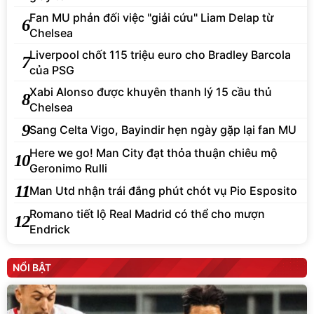
Fan MU phản đối việc "giải cứu" Liam Delap từ
6
Chelsea
Liverpool chốt 115 triệu euro cho Bradley Barcola
7
của PSG
Xabi Alonso được khuyên thanh lý 15 cầu thủ
8
Chelsea
9
Sang Celta Vigo, Bayindir hẹn ngày gặp lại fan MU
Here we go! Man City đạt thỏa thuận chiêu mộ
10
Geronimo Rulli
11
Man Utd nhận trái đắng phút chót vụ Pio Esposito
Romano tiết lộ Real Madrid có thể cho mượn
12
Endrick
NỔI BẬT