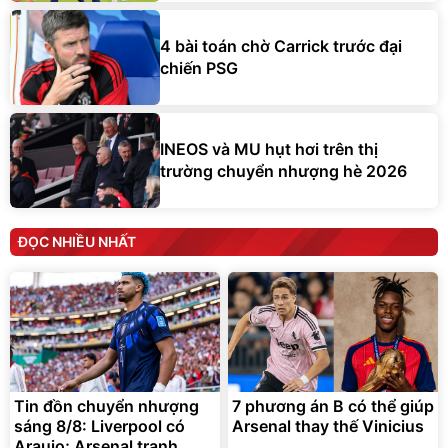
4 bài toán chờ Carrick trước đại
chiến PSG
INEOS và MU hụt hơi trên thị
trường chuyển nhượng hè 2026
ĐỌC NHIỀU NHẤT
Tin đồn chuyển nhượng
7 phương án B có thể giúp
sáng 8/8: Liverpool có
Arsenal thay thế Vinicius
Araujo; Arsenal tranh