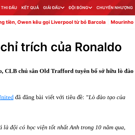
 THI ĐẤU
KẾT QUẢ
GIẢI ĐẤU
ĐỘI BÓNG
CHUYỂN NHƯỢNG
 kêu gọi Liverpool từ bỏ Barcola
Mourinho và canh bạc t
chỉ trích của Ronaldo
, CLB chủ sân Old Trafford tuyên bố sở hữu lò đào
nited
đã đăng bài viết với tiêu đề: "
Lò đào tạo của
 là đội có học viện tốt nhất Anh trong 10 năm qua,