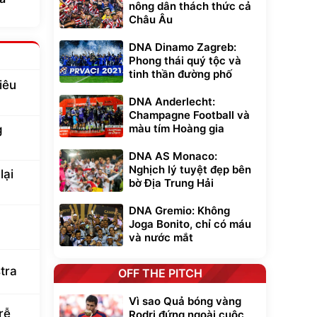
nông dân thách thức cả
Châu Âu
DNA Dinamo Zagreb:
Phong thái quý tộc và
tinh thần đường phố
iêu
DNA Anderlecht:
Champagne Football và
màu tím Hoàng gia
g
DNA AS Monaco:
Nghịch lý tuyệt đẹp bên
lại
bờ Địa Trung Hải
DNA Gremio: Không
Joga Bonito, chỉ có máu
và nước mắt
tra
OFF THE PITCH
Vì sao Quả bóng vàng
rễ
Rodri đứng ngoài cuộc