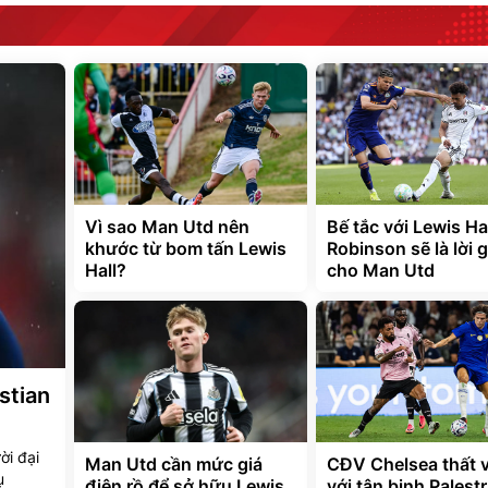
Vì sao Man Utd nên
Bế tắc với Lewis Hal
khước từ bom tấn Lewis
Robinson sẽ là lời g
Hall?
cho Man Utd
stian
ời đại
Man Utd cần mức giá
CĐV Chelsea thất 
ụ
điên rồ để sở hữu Lewis
với tân binh Palest