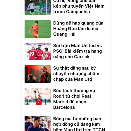
Cơ hội vàng cho dàn
kép phụ tuyển Việt Nam
trước Campuchia
Đừng để hào quang của
Hoàng Đức làm lu mờ
Quang Hải
Soi trận Man United vs
PSG: Bài kiểm tra hạng
nặng cho Carrick
Sự thật đằng sau kỳ
chuyển nhượng chậm
chạp của Man Utd
Bóc tách thương vụ
Rodri từ chối Real
Madrid để chọn
Barcelona
Bóng ma từ những bản
hợp đồng cũ đang kìm
hãm Man Utd trên TTCN