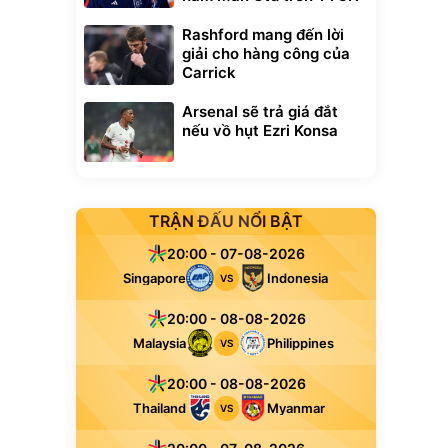
Rashford mang đến lời
giải cho hàng công của
Carrick
Arsenal sẽ trả giá đắt
nếu vồ hụt Ezri Konsa
TRẬN ĐẤU NỔI BẬT
20:00 - 07-08-2026
Singapore
Indonesia
VS
20:00 - 08-08-2026
Malaysia
Philippines
VS
20:00 - 08-08-2026
Thailand
Myanmar
VS