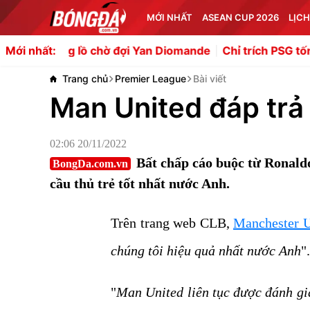
MỚI NHẤT
ASEAN CUP 2026
LỊCH
g lồ chờ đợi Yan Diomande
Chỉ trích PSG tống tiền, Owen
Mới nhất:
Trang chủ
Premier League
Bài viết
Man United đáp trả 
02:06 20/11/2022
Bất chấp cáo buộc từ Ronaldo
BongDa.com.vn
cầu thủ trẻ tốt nhất nước Anh.
Trên trang web CLB,
Manchester U
chúng tôi hiệu quả nhất nước Anh
".
"
Man United liên tục được đánh giá