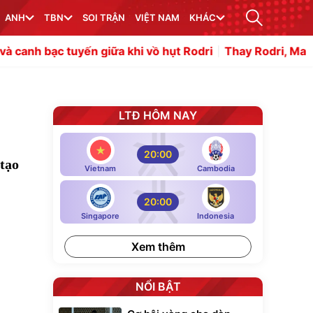
ANH
TBN
SOI TRẬN
VIỆT NAM
KHÁC
uyến giữa khi vồ hụt Rodri
Thay Rodri, Man City liên hệ 
LTĐ HÔM NAY
20:00
 tạo
Vietnam
Cambodia
20:00
Singapore
Indonesia
Xem thêm
NỔI BẬT