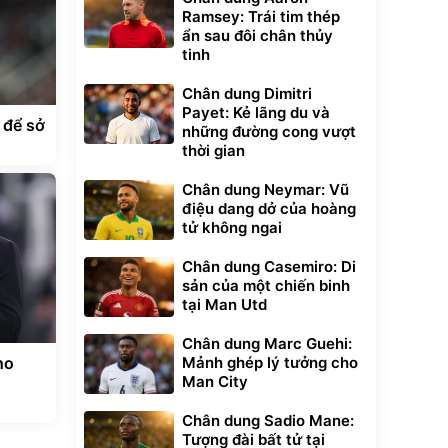
Ramsey: Trái tim thép
ẩn sau đôi chân thủy
tinh
Chân dung Dimitri
Payet: Kẻ lãng du và
 để sở
những đường cong vượt
thời gian
Chân dung Neymar: Vũ
điệu dang dở của hoàng
tử không ngai
Chân dung Casemiro: Di
sản của một chiến binh
tại Man Utd
Chân dung Marc Guehi:
ho
Mảnh ghép lý tưởng cho
Man City
Chân dung Sadio Mane:
Tượng đài bất tử tại