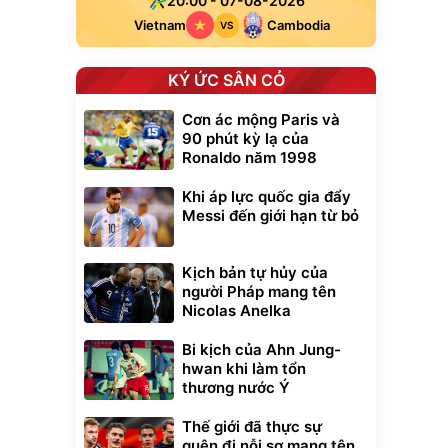
20:00 - 07-08-2026
Vietnam
Cambodia
VS
KÝ ỨC SÂN CỎ
Cơn ác mộng Paris và
90 phút kỳ lạ của
Ronaldo năm 1998
Khi áp lực quốc gia đẩy
Messi đến giới hạn từ bỏ
Kịch bản tự hủy của
người Pháp mang tên
Nicolas Anelka
Bi kịch của Ahn Jung-
hwan khi làm tổn
thương nước Ý
Thế giới đã thực sự
quên đi nỗi sợ mang tên