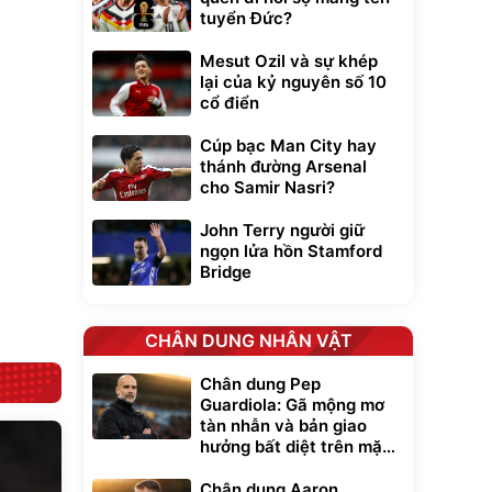
tuyển Đức?
Unmute
Mesut Ozil và sự khép
t Bụi Lau
Vali Bamozo
lại của kỷ nguyên số 10
-001 -
Khung Nhôm
cổ điển
inh
9066 Size
1.000.000
đ
đ
20/24/28 Cao Cấp
000
825.000
đ
đ
Cúp bạc Man City hay
Flash Sale
thánh đường Arsenal
cho Samir Nasri?
Lót ghế ôtô, nâng
lưng chống nóng
John Terry người giữ
giúp thoải mái
ngọn lửa hồn Stamford
trong di chuyển
295.000
đ
Bridge
Đã bán nhiều
CHÂN DUNG NHÂN VẬT
Chân dung Pep
Guardiola: Gã mộng mơ
tàn nhẫn và bản giao
hưởng bất diệt trên mặt
cỏ xanh
Chân dung Aaron