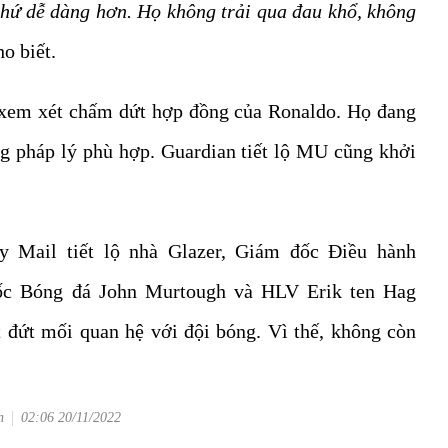
 thứ dễ dàng hơn. Họ không trải qua đau khổ, không
ho biết.
 xem xét chấm dứt hợp đồng của Ronaldo. Họ đang
ng pháp lý phù hợp. Guardian tiết lộ MU cũng khởi
y Mail tiết lộ nhà Glazer, Giám đốc Điều hành
ốc Bóng đá John Murtough và HLV Erik ten Hag
t đứt mối quan hệ với đội bóng. Vì thế, không còn
n
02:06 20/11/2022