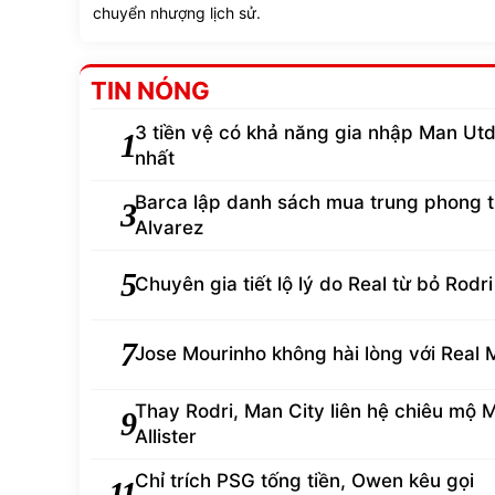
chuyển nhượng lịch sử.
TIN NÓNG
3 tiền vệ có khả năng gia nhập Man Ut
1
nhất
Barca lập danh sách mua trung phong 
3
Alvarez
5
Chuyên gia tiết lộ lý do Real từ bỏ Rodri
7
Jose Mourinho không hài lòng với Real 
Thay Rodri, Man City liên hệ chiêu mộ 
9
Allister
Chỉ trích PSG tống tiền, Owen kêu gọi
11