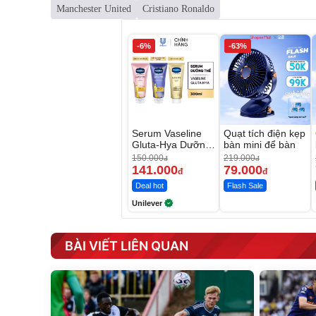
Manchester United
Cristiano Ronaldo
-6%
-63%
Serum Vaseline
Quạt tích điện kẹp
Gluta-Hya Dưỡng
bàn mini để bàn
Da Sáng Mịn Sau
150.000
219.000
đ
đ
7 Ngày
141.000
79.000
đ
đ
Deal hot
Flash Sale
Unilever
BÀI VIẾT LIÊN QUAN