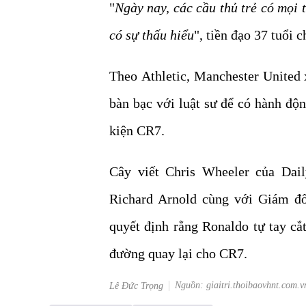
"
Ngày nay, các cầu thủ trẻ có mọi
có sự thấu hiểu
", tiền đạo 37 tuổi c
Theo Athletic, Manchester United
bàn bạc với luật sư để có hành độ
kiện CR7.
Cây viết Chris Wheeler của Dail
Richard Arnold cùng với Giám đ
quyết định rằng Ronaldo tự tay cắ
đường quay lại cho CR7.
Nguồn: giaitri.thoibaovhnt.com.v
Lê Đức Trọng