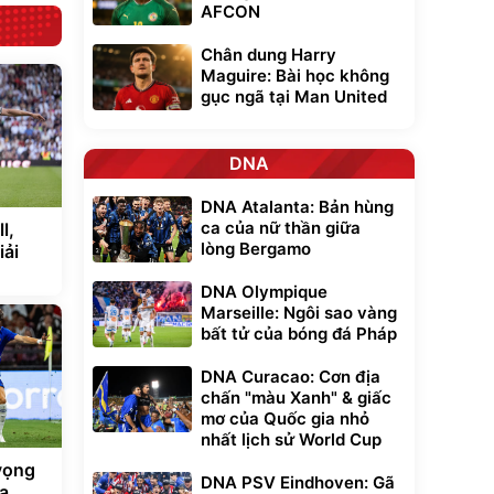
AFCON
Chân dung Harry
Maguire: Bài học không
gục ngã tại Man United
DNA
DNA Atalanta: Bản hùng
ca của nữ thần giữa
l,
lòng Bergamo
iải
DNA Olympique
Marseille: Ngôi sao vàng
bất tử của bóng đá Pháp
DNA Curacao: Cơn địa
chấn "màu Xanh" & giấc
mơ của Quốc gia nhỏ
nhất lịch sử World Cup
vọng
DNA PSV Eindhoven: Gã
ra