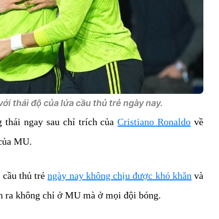
ới thái độ của lứa cầu thủ trẻ ngày nay.
 thái ngay sau chỉ trích của
Cristiano Ronaldo
về
 của MU.
 cầu thủ trẻ
ngày nay không chịu được khó khăn
và
ễn ra không chỉ ở MU mà ở mọi đội bóng.