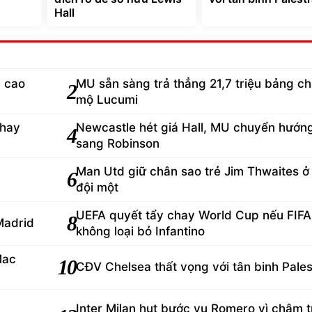
Hall
d cao
MU sẵn sàng trả thẳng 21,7 triệu bảng ch
2
mộ Lucumi
thay
Newcastle hét giá Hall, MU chuyển hướn
4
sang Robinson
Man Utd giữ chân sao trẻ Jim Thwaites ở 
6
đội một
UEFA quyết tẩy chay World Cup nếu FIFA
8
Madrid
không loại bỏ Infantino
Mac
10
CĐV Chelsea thất vọng với tân binh Pales
Inter Milan hụt bước vụ Romero vì chậm t