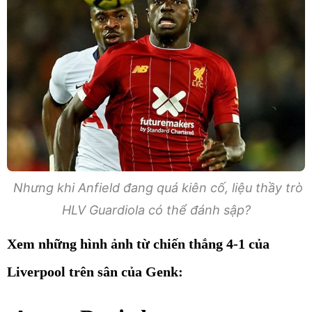
Nhưng khi Anfield đang quá kiên cố, liệu thầy trò
HLV Guardiola có thể đánh sập?
Xem những hình ảnh từ chiến thắng 4-1 của
Liverpool trên sân của Genk: