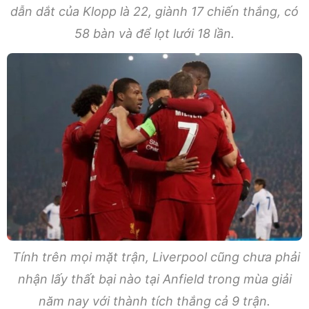
dẫn dắt của Klopp là 22, giành 17 chiến thắng, có
58 bàn và để lọt lưới 18 lần.
Tính trên mọi mặt trận, Liverpool cũng chưa phải
nhận lấy thất bại nào tại Anfield trong mùa giải
năm nay với thành tích thắng cả 9 trận.