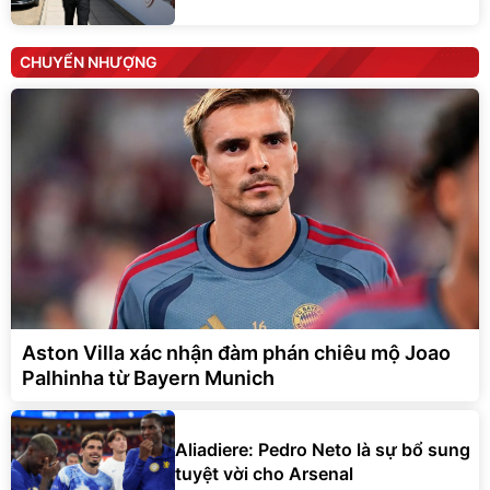
CHUYỂN NHƯỢNG
Aston Villa xác nhận đàm phán chiêu mộ Joao
Palhinha từ Bayern Munich
Aliadiere: Pedro Neto là sự bổ sung
tuyệt vời cho Arsenal