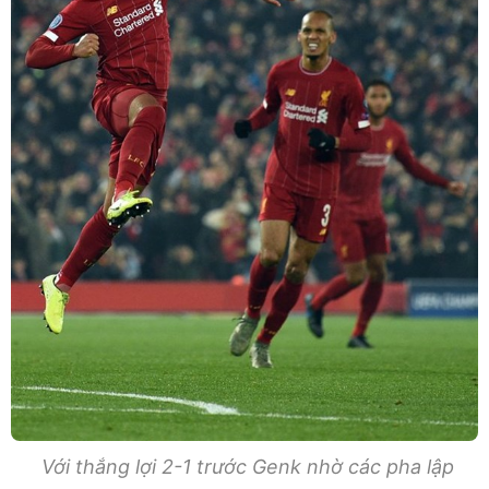
Với thắng lợi 2-1 trước Genk nhờ các pha lập