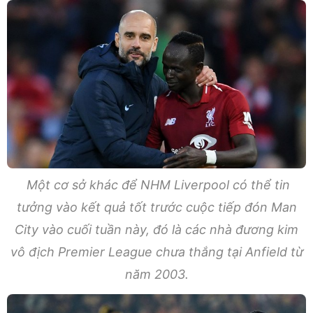
Một cơ sở khác để NHM Liverpool có thể tin
tưởng vào kết quả tốt trước cuộc tiếp đón Man
City vào cuối tuần này, đó là các nhà đương kim
vô địch Premier League chưa thắng tại Anfield từ
năm 2003.