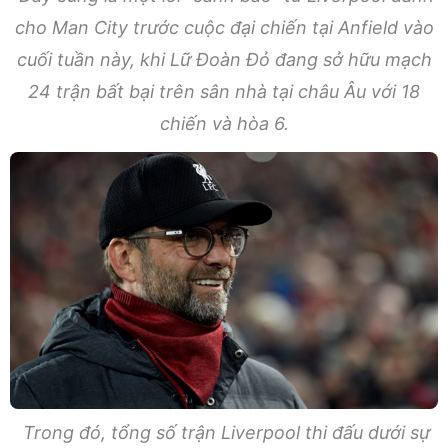
cho Man City trước cuộc đại chiến tại Anfield vào
cuối tuần này, khi Lữ Đoàn Đỏ đang sở hữu mạch
24 trận bất bại trên sân nhà tại châu Âu với 18
chiến và hòa 6.
Trong đó, tổng số trận Liverpool thi đấu dưới sự