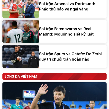
Soi trận Arsenal vs Dortmund:
Pháo thủ bảo vệ ngai vàng
Soi trận Ferencvaros vs Real
Madrid: Mourinho siết kỷ luật
Soi trận Spurs vs Getafe: De Zerbi
duy trì chuỗi trận hoàn hảo
BÓNG ĐÁ VIỆT NAM