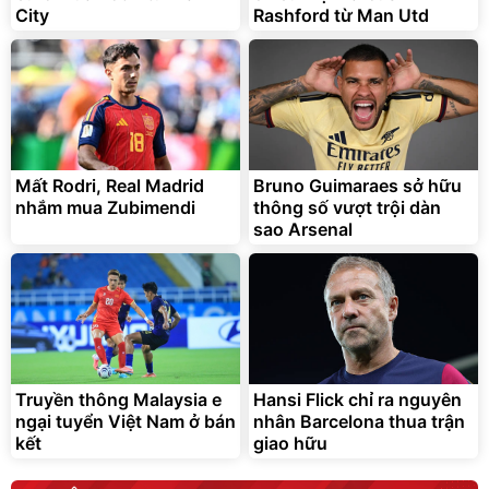
City
Rashford từ Man Utd
Mất Rodri, Real Madrid
Bruno Guimaraes sở hữu
nhắm mua Zubimendi
thông số vượt trội dàn
sao Arsenal
Truyền thông Malaysia e
Hansi Flick chỉ ra nguyên
ngại tuyển Việt Nam ở bán
nhân Barcelona thua trận
kết
giao hữu