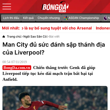
Lịch thi đấu
Kết quả
Chuyển nhượng
ASEAN Championship
N
 tuyệt vời cho Arsenal
Indonesia được góp ý yếu tố còn 
Mới nhất:
Trang chủ
Ngôi Sao Sân Cỏ
Bài viết
Man City đủ sức đánh sập thánh địa
của Liverpool?
00:54 07/11/2019
Chiến thắng trước Genk đã giúp
BongDa.com.vn
Liverpool tiếp tục kéo dài mạch trận bất bại tại
Anfield.