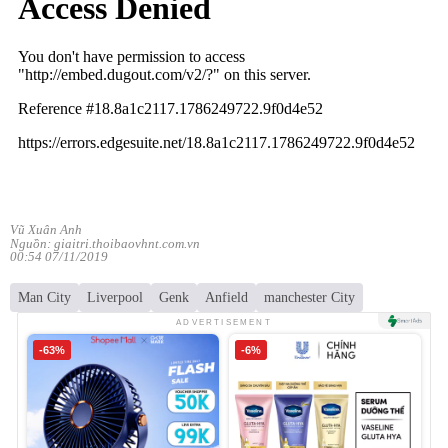
Vũ Xuân Anh
Nguồn: giaitri.thoibaovhnt.com.vn
00:54 07/11/2019
Man City
Liverpool
Genk
Anfield
manchester City
ADVERTISEMENT
-63%
-6%