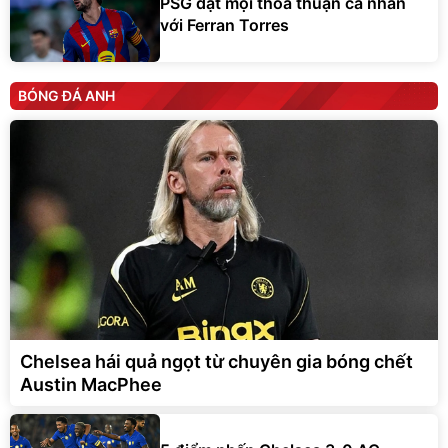
PSG đạt mọi thỏa thuận cá nhân
với Ferran Torres
BÓNG ĐÁ ANH
Chelsea hái quả ngọt từ chuyên gia bóng chết
Austin MacPhee