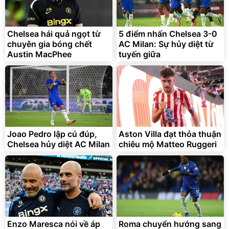
Lót ghế ôtô, nâng lưng
chống nóng giúp thoải mái
trong di chuyển
295.000
Chelsea hái quả ngọt từ
5 điểm nhấn Chelsea 3-0
đ
chuyên gia bóng chết
AC Milan: Sự hủy diệt từ
Đã bán nhiều
Austin MacPhee
tuyến giữa
Joao Pedro lập cú đúp,
Aston Villa đạt thỏa thuận
Chelsea hủy diệt AC Milan
chiêu mộ Matteo Ruggeri
Enzo Maresca nói về áp
Roma chuyển hướng sang