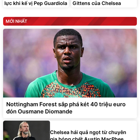
lực khi kế vị Pep Guardiola
Gittens của Chelsea
MỚI NHẤT
Nottingham Forest sắp phá két 40 triệu euro
đón Ousmane Diomande
Chelsea hái quả ngọt từ chuyên
gia bóng chết Austin MacPhee