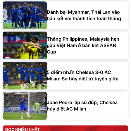
Đánh bại Myanmar, Thái Lan vào
bán kết với thành tích toàn thắng
Thắng Philippines, Malaysia hẹn
gặp Việt Nam ở bán kết ASEAN
Cup
5 điểm nhấn Chelsea 3-0 AC
Milan: Sự hủy diệt từ tuyến giữa
Joao Pedro lập cú đúp, Chelsea
hủy diệt AC Milan
ĐỌC NHIỀU NHẤT