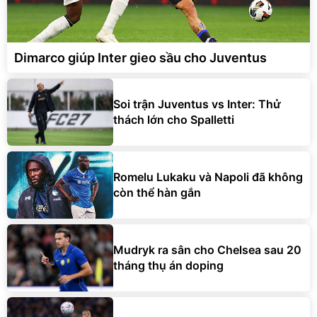
Dimarco giúp Inter gieo sầu cho Juventus
Soi trận Juventus vs Inter: Thử
thách lớn cho Spalletti
Romelu Lukaku và Napoli đã không
còn thể hàn gắn
Mudryk ra sân cho Chelsea sau 20
tháng thụ án doping