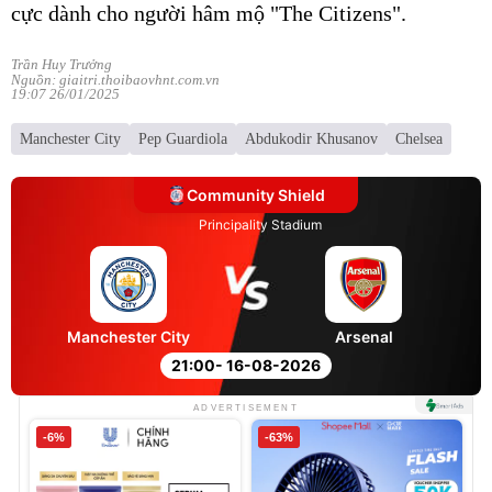
cực dành cho người hâm mộ "The Citizens".
Trần Huy Trưởng
Nguồn: giaitri.thoibaovhnt.com.vn
19:07 26/01/2025
Manchester City
Pep Guardiola
Abdukodir Khusanov
Chelsea
Community Shield
Principality Stadium
Manchester City
Arsenal
21:00
- 16-08-2026
ADVERTISEMENT
-6%
-63%