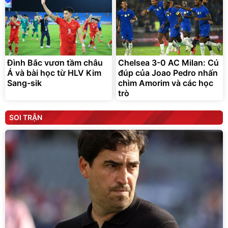
Đình Bắc vươn tầm châu
Chelsea 3-0 AC Milan: Cú
Á và bài học từ HLV Kim
đúp của Joao Pedro nhấn
Sang-sik
chìm Amorim và các học
trò
SOI TRẬN