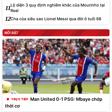
Lộ diện 3 quy định nghiêm khắc của Mourinho tại
11
Real
12
Cha của siêu sao Lionel Messi qua đời ở tuổi 68
NỔI BẬT
Man United 0-1 PSG: Mbaye chớp
thời cơ