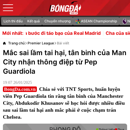
Lịch thi đấu
Kết quả
Chuyển nhượng
ASEAN Championship
N
táo bạo của Real Madrid
Cha của siêu sao Lionel Messi qua
Mới nhất:
Trang chủ
Premier League
Bài viết
Mắc sai lầm tai hại, tân binh của Man
City nhận thông điệp từ Pep
Guardiola
19:07 26/01/2025
Chia sẻ với TNT Sports, huấn luyện
BongDa.com.vn
viên Pep Guardiola tin rằng tân binh của Manchester
City, Abdukodir Khusanov sẽ học hỏi được nhiều điều
sau sai lầm tai hại anh mắc phải ở cuộc chạm trán
Chelsea.
PHONG ĐỘ
Thắng
Hòa
Thua