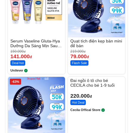
Serum Vaseline Gluta-Hya
Quạt tích điện kẹp bàn mini
Dưỡng Da Sáng Mịn Sau 7
để bàn
Ngày
150.000
219.000
đ
đ
141.000
79.000
đ
đ
Deal hot
Flash Sale
Unilever
Unmute
Đai ngồi ô tô cho bé
-63%
CECILA cho bé 1-9 tuổi
220.000
đ
Hot Deal
Cecila Offical Store