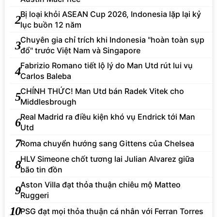
Bị loại khỏi ASEAN Cup 2026, Indonesia lặp lại kỷ
2
lục buồn 12 năm
Chuyên gia chỉ trích khi Indonesia "hoàn toàn sụp
3
đổ" trước Việt Nam và Singapore
Fabrizio Romano tiết lộ lý do Man Utd rút lui vụ
4
Carlos Baleba
CHÍNH THỨC! Man Utd bán Radek Vitek cho
5
Middlesbrough
Real Madrid ra điều kiện khó vụ Endrick tới Man
6
Utd
7
Roma chuyển hướng sang Gittens của Chelsea
HLV Simeone chốt tương lai Julian Alvarez giữa
8
bão tin đồn
Aston Villa đạt thỏa thuận chiêu mộ Matteo
9
Ruggeri
10
PSG đạt mọi thỏa thuận cá nhân với Ferran Torres