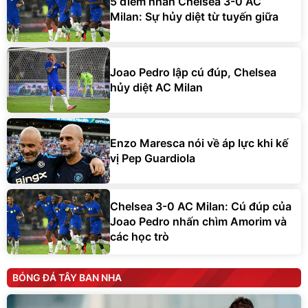
5 điểm nhấn Chelsea 3-0 AC
Milan: Sự hủy diệt từ tuyến giữa
Joao Pedro lập cú đúp, Chelsea
hủy diệt AC Milan
Enzo Maresca nói về áp lực khi kế
vị Pep Guardiola
Chelsea 3-0 AC Milan: Cú đúp của
Joao Pedro nhấn chìm Amorim và
các học trò
BÓNG ĐÁ TÂY BAN NHA