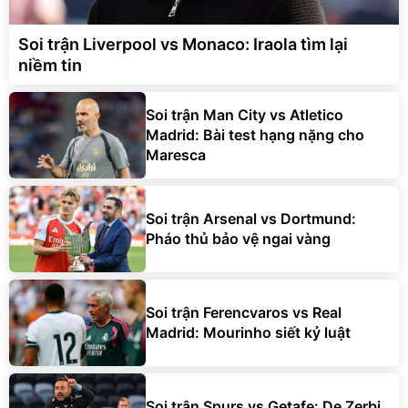
Soi trận Liverpool vs Monaco: Iraola tìm lại
niềm tin
Soi trận Man City vs Atletico
Madrid: Bài test hạng nặng cho
Maresca
Soi trận Arsenal vs Dortmund:
Pháo thủ bảo vệ ngai vàng
Soi trận Ferencvaros vs Real
Madrid: Mourinho siết kỷ luật
Soi trận Spurs vs Getafe: De Zerbi