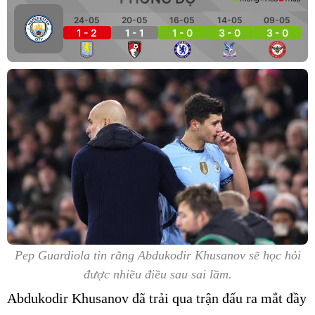
24-05
20-05
16-05
14-05
09-05
1 - 2
1 - 1
1 - 0
3 - 0
3 - 0
Pep Guardiola tin rằng Abdukodir Khusanov sẽ học hỏi
được nhiều điều sau sai lầm.
Abdukodir Khusanov đã trải qua trận đấu ra mắt đầy