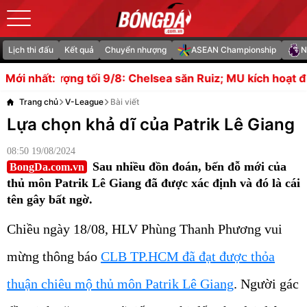
Lịch thi đấu
Kết quả
Chuyển nhượng
ASEAN Championship
N
8: Chelsea săn Ruiz; MU kích hoạt điều khoản mua Salina
Mới nhất:
Trang chủ
V-League
Bài viết
Lựa chọn khả dĩ của Patrik Lê Giang
08:50 19/08/2024
Sau nhiều đồn đoán, bến đỗ mới của
BongDa.com.vn
thủ môn Patrik Lê Giang đã được xác định và đó là cái
tên gây bất ngờ.
Chiều ngày 18/08, HLV Phùng Thanh Phương vui
mừng thông báo
CLB TP.HCM đã đạt được thỏa
thuận chiêu mộ thủ môn Patrik Lê Giang
. Người gác