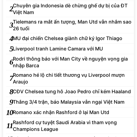
Chuyên gia Indonesia dè chừng ghế dự bị của ĐT
2
Việt Nam
Tielemans ra mắt ấn tượng, Man Utd vẫn nhắm sao
3
26 tuổi
4
MU đại chiến Chelsea giành chữ ký Igor Thiago
5
Liverpool tranh Lamine Camara với MU
Rodri thông báo với Man City về nguyện vọng gia
6
nhập Barca
Romano hé lộ chi tiết thương vụ Liverpool mượn
7
Araujo
8
CĐV Chelsea tung hô Joao Pedro chỉ kém Haaland
9
Thắng 3/4 trận, báo Malaysia vẫn ngại Việt Nam
10
Romano xác nhận Rashford ở lại Man Utd
Rashford cự tuyệt Saudi Arabia vì tham vọng
11
Champions League