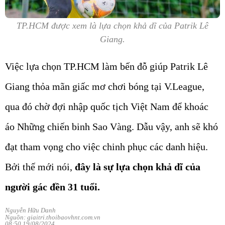
TP.HCM được xem là lựa chọn khả dĩ của Patrik Lê
Giang.
Việc lựa chọn TP.HCM làm bến đỗ giúp Patrik Lê
Giang thỏa mãn giấc mơ chơi bóng tại V.League,
qua đó chờ đợi nhập quốc tịch Việt Nam để khoác
áo Những chiến binh Sao Vàng. Dẫu vậy, anh sẽ khó
đạt tham vọng cho việc chinh phục các danh hiệu.
Bởi thế mới nói,
đây là sự lựa chọn khả dĩ của
người gác đền 31 tuổi.
Nguyễn Hữu Danh
Nguồn: giaitri.thoibaovhnt.com.vn
08:50 19/08/2024