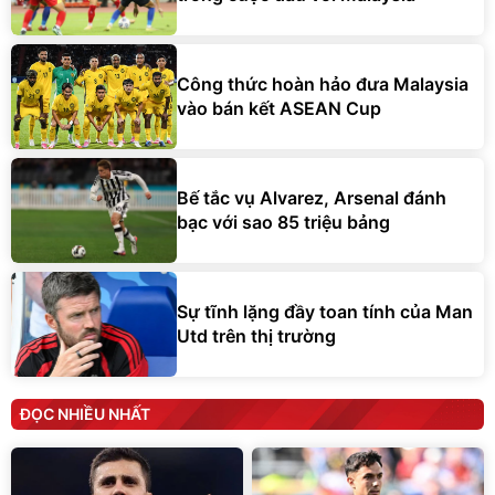
Công thức hoàn hảo đưa Malaysia
vào bán kết ASEAN Cup
Bế tắc vụ Alvarez, Arsenal đánh
bạc với sao 85 triệu bảng
Sự tĩnh lặng đầy toan tính của Man
Utd trên thị trường
ĐỌC NHIỀU NHẤT