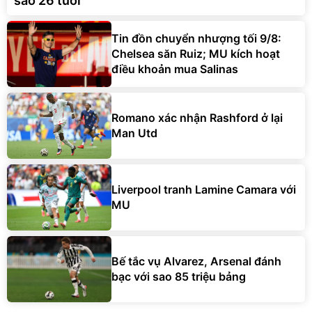
sao 26 tuổi
Tin đồn chuyển nhượng tối 9/8:
Chelsea săn Ruiz; MU kích hoạt
điều khoản mua Salinas
Romano xác nhận Rashford ở lại
Man Utd
Liverpool tranh Lamine Camara với
MU
Bế tắc vụ Alvarez, Arsenal đánh
bạc với sao 85 triệu bảng