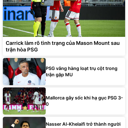
Carrick làm rõ tình trạng của Mason Mount sau
trận hòa PSG
PSG vắng hàng loạt trụ cột trong
trận gặp MU
Mallorca gây sốc khi hạ gục PSG 3-
0
Nasser Al-Khelaifi trở thành người