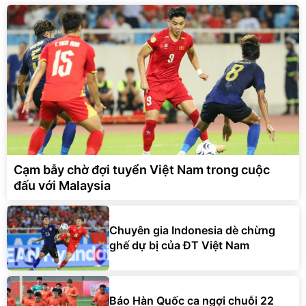
Cạm bẫy chờ đợi tuyển Việt Nam trong cuộc
đấu với Malaysia
Chuyên gia Indonesia dè chừng
ghế dự bị của ĐT Việt Nam
Báo Hàn Quốc ca ngợi chuỗi 22