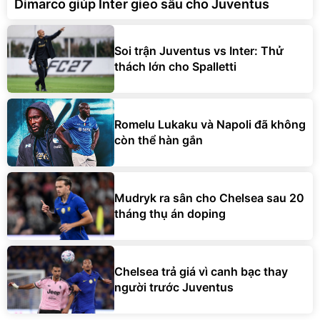
Dimarco giúp Inter gieo sầu cho Juventus
Soi trận Juventus vs Inter: Thử
thách lớn cho Spalletti
Romelu Lukaku và Napoli đã không
còn thể hàn gắn
Mudryk ra sân cho Chelsea sau 20
tháng thụ án doping
Chelsea trả giá vì canh bạc thay
người trước Juventus