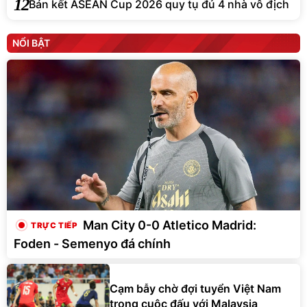
12
Bán kết ASEAN Cup 2026 quy tụ đủ 4 nhà vô địch
NỔI BẬT
Man City 0-0 Atletico Madrid:
Foden - Semenyo đá chính
Cạm bẫy chờ đợi tuyển Việt Nam
trong cuộc đấu với Malaysia