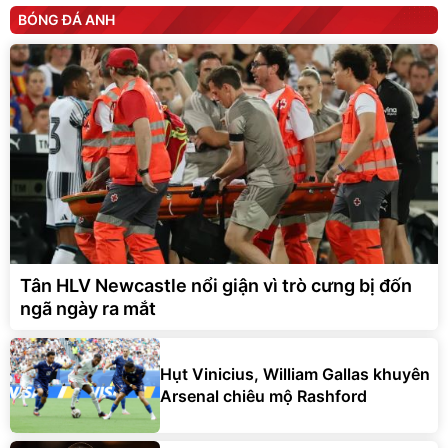
BÓNG ĐÁ ANH
Tân HLV Newcastle nổi giận vì trò cưng bị đốn
ngã ngày ra mắt
Hụt Vinicius, William Gallas khuyên
Arsenal chiêu mộ Rashford