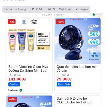
Patrik Lê Giang
TP.HCM
CAHN
Việt Nam
V.League
ADVERTISEMENT
-6%
-63%
Serum Vaseline Gluta-Hya
Quạt tích điện kẹp bàn mini
Dưỡng Da Sáng Mịn Sau 7
để bàn
Ngày
150.000
219.000
đ
đ
141.000
79.000
đ
đ
Deal hot
Flash Sale
Unilever
Unmute
Đai ngồi ô tô cho bé
-63%
CECILA cho bé 1-9 tuổi