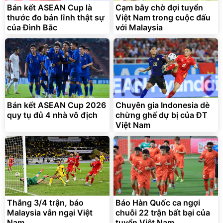
825.000
Bán kết ASEAN Cup là
Cạm bẫy chờ đợi tuyển
đ
thước đo bản lĩnh thật sự
Việt Nam trong cuộc đấu
Flash Sale
của Đình Bắc
với Malaysia
Lót ghế ôtô, nâng lưng
chống nóng giúp thoải mái
trong di chuyển
295.000
Bán kết ASEAN Cup 2026
Chuyên gia Indonesia dè
đ
quy tụ đủ 4 nhà vô địch
chừng ghế dự bị của ĐT
Đã bán nhiều
Việt Nam
Thắng 3/4 trận, báo
Báo Hàn Quốc ca ngợi
Malaysia vẫn ngại Việt
chuỗi 22 trận bất bại của
Nam
tuyển Việt Nam