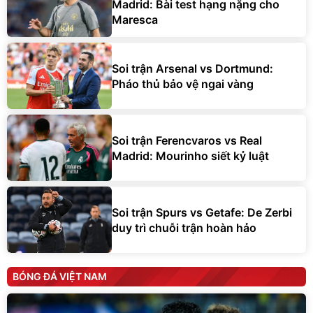
Madrid: Bài test hạng nặng cho
Maresca
Soi trận Arsenal vs Dortmund:
Pháo thủ bảo vệ ngai vàng
Soi trận Ferencvaros vs Real
Madrid: Mourinho siết kỷ luật
Soi trận Spurs vs Getafe: De Zerbi
duy trì chuỗi trận hoàn hảo
BÓNG ĐÁ VIỆT NAM