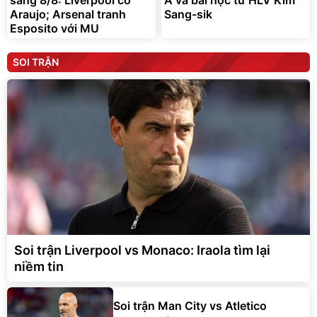
sáng 8/8: Liverpool có
Á và bài học từ HLV Kim
Araujo; Arsenal tranh
Sang-sik
Esposito với MU
SOI TRẬN
Soi trận Liverpool vs Monaco: Iraola tìm lại
niềm tin
Soi trận Man City vs Atletico