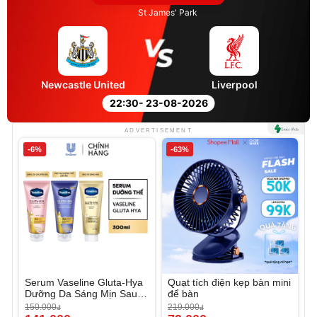
St James' Park
Newcastle United
Liverpool
22:30
- 23-08-2026
ADVERTISEMENT
-6%
-63%
Serum Vaseline Gluta-Hya
Quạt tích điện kẹp bàn mini
Dưỡng Da Sáng Mịn Sau 7
để bàn
Ngày
150.000
219.000
đ
đ