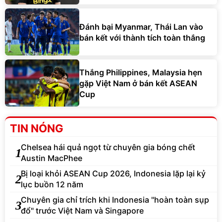
Đánh bại Myanmar, Thái Lan vào
bán kết với thành tích toàn thắng
Thắng Philippines, Malaysia hẹn
gặp Việt Nam ở bán kết ASEAN
Cup
TIN NÓNG
Chelsea hái quả ngọt từ chuyên gia bóng chết
1
Austin MacPhee
Bị loại khỏi ASEAN Cup 2026, Indonesia lặp lại kỷ
2
lục buồn 12 năm
Chuyên gia chỉ trích khi Indonesia "hoàn toàn sụp
3
đổ" trước Việt Nam và Singapore