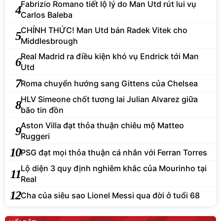
Fabrizio Romano tiết lộ lý do Man Utd rút lui vụ
4
Carlos Baleba
CHÍNH THỨC! Man Utd bán Radek Vitek cho
5
Middlesbrough
Real Madrid ra điều kiện khó vụ Endrick tới Man
6
Utd
7
Roma chuyển hướng sang Gittens của Chelsea
HLV Simeone chốt tương lai Julian Alvarez giữa
8
bão tin đồn
Aston Villa đạt thỏa thuận chiêu mộ Matteo
9
Ruggeri
10
PSG đạt mọi thỏa thuận cá nhân với Ferran Torres
Lộ diện 3 quy định nghiêm khắc của Mourinho tại
11
Real
12
Cha của siêu sao Lionel Messi qua đời ở tuổi 68