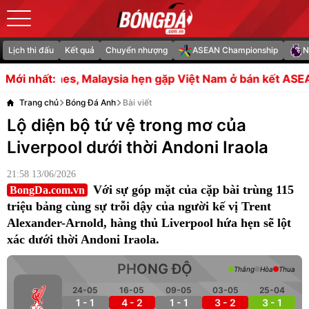
Lịch thi đấu
Kết quả
Chuyển nhượng
ASEAN Championship
N
ysia hẹn gặp Việt Nam ở bán kết ASEAN Cup
Việc gia hạn
Mới nhất:
Trang chủ
Bóng Đá Anh
Bài viết
Lộ diện bộ tứ vệ trong mơ của
Liverpool dưới thời Andoni Iraola
21:58 13/06/2026
Với sự góp mặt của cặp bài trùng 115
BongDa.com.vn
triệu bảng cùng sự trỗi dậy của người kế vị Trent
Alexander-Arnold, hàng thủ Liverpool hứa hẹn sẽ lột
xác dưới thời Andoni Iraola.
PHONG ĐỘ
Thắng
Hòa
Thua
24-05
16-05
09-05
03-05
25-04
1 - 1
4 - 2
1 - 1
3 - 2
3 - 1