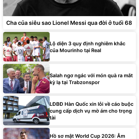
Cha của siêu sao Lionel Messi qua đời ở tuổi 68
Lộ diện 3 quy định nghiêm khắc
của Mourinho tại Real
Salah ngơ ngác với món quà ra mắt
kỳ lạ tại Trabzonspor
LĐBĐ Hàn Quốc xin lỗi về cáo buộc
cung cấp dịch vụ mờ ám cho trọng
tài
Hồ sơ mật World Cup 2026: Âm