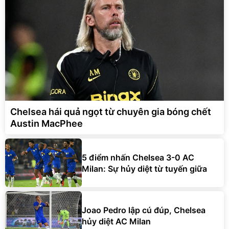
Chelsea hái quả ngọt từ chuyên gia bóng chết
Austin MacPhee
5 điểm nhấn Chelsea 3-0 AC
Milan: Sự hủy diệt từ tuyến giữa
Joao Pedro lập cú đúp, Chelsea
hủy diệt AC Milan