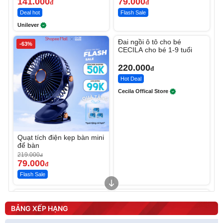
141.000
79.000
đ
đ
Deal hot
Flash Sale
Unilever
Unmute
Đai ngồi ô tô cho bé
-63%
CECILA cho bé 1-9 tuổi
220.000
đ
Hot Deal
Cecila Offical Store
Quạt tích điện kẹp bàn mini
để bàn
219.000
đ
79.000
đ
Flash Sale
Unmute
Unmute
Sữa dưỡng thể nâng tông
Robot Hút Bụi Lau Nhà -
tức thì Vaseline Body
D2-001 - Thông Minh
BẢNG XẾP HẠNG
190.000
3.000.000
đ
đ
138.330
2.200.000
đ
đ