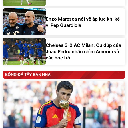
Enzo Maresca nói về áp lực khi kế
vị Pep Guardiola
Chelsea 3-0 AC Milan: Cú đúp của
Joao Pedro nhấn chìm Amorim và
các học trò
BÓNG ĐÁ TÂY BAN NHA