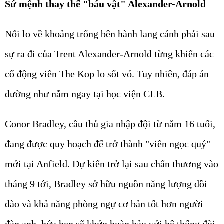
Sứ mệnh thay thế "báu vật" Alexander-Arnold
Nỗi lo về khoảng trống bên hành lang cánh phải sau
sự ra đi của Trent Alexander-Arnold từng khiến các
cổ động viên The Kop lo sốt vó. Tuy nhiên, đáp án
dường như nằm ngay tại học viện CLB.
Conor Bradley, cầu thủ gia nhập đội từ năm 16 tuổi,
đang được quy hoạch để trở thành "viên ngọc quý"
mới tại Anfield. Dự kiến trở lại sau chấn thương vào
tháng 9 tới, Bradley sở hữu nguồn năng lượng dồi
dào và khả năng phòng ngự cơ bản tốt hơn người
đàn anh, hứa hẹn sẽ khớp hoàn hảo với hệ thống đòi