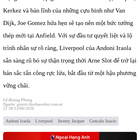
Kerkez và bản lĩnh của những cựu binh như Van
Dijk, Joe Gomez hứa hẹn sẽ tạo nên một bức tường
thép mới tại Anfield. Với sự đầu tư quyết liệt và lộ
trình nhân sự rõ ràng, Liverpool của Andoni Iraola
sẵn sàng rũ bỏ sự thận trọng thời Arne Slot để trở lại
bản sắc tấn công rực lửa, bắt đầu từ một hậu phương
vững chãi.
Lữ Hoàng Phong
Nguồn: giaitri.thoibaovhnt.com.vn
21:58 13/06/2026
Andoni Iraola
Liverpool
Jeremy Jacquet
Goncalo Inacio
Ngoại Hạng Anh