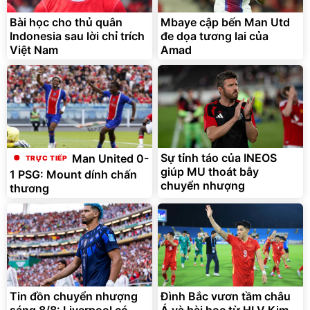
Bài học cho thủ quân
Mbaye cập bến Man Utd
Indonesia sau lời chỉ trích
đe dọa tương lai của
Việt Nam
Amad
Sự tỉnh táo của INEOS
Man United 0-
giúp MU thoát bẫy
1 PSG: Mount dính chấn
chuyển nhượng
thương
Tin đồn chuyển nhượng
Đình Bắc vươn tầm châu