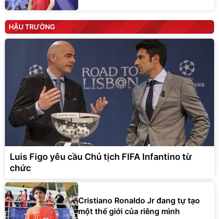
HẬU TRƯỜNG
Luis Figo yêu cầu Chủ tịch FIFA Infantino từ
chức
Cristiano Ronaldo Jr đang tự tạo
một thế giới của riêng mình