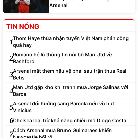
Arsenal
TIN NÓNG
Thom Haye thừa nhận tuyển Việt Nam phản công
1
quá hay
Romano hé lộ thông tin nội bộ Man Utd về
2
Rashford
Arsenal mất thêm hậu vệ phải sau trận thua Real
3
Betis
Man Utd gặp khó khi tranh mua Jorge Salinas với
4
Barca
Arsenal đổi hướng sang Barcola nếu vồ hụt
5
Vinicius
6
Chelsea loại trừ khả năng chiêu mộ Diogo Costa
Cách Arsenal mua Bruno Guimaraes khiến
7
Newcastle bối rối