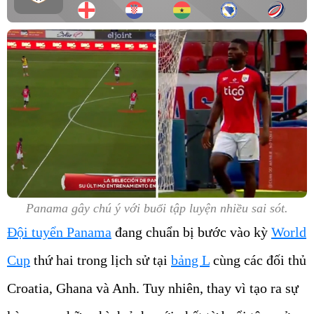
Panama gây chú ý với buổi tập luyện nhiều sai sót.
Đội tuyển Panama
đang chuẩn bị bước vào kỳ
World
Cup
thứ hai trong lịch sử tại
bảng L
cùng các đối thủ
Croatia, Ghana và Anh. Tuy nhiên, thay vì tạo ra sự