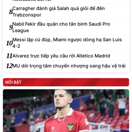
Carragher đánh giá Salah quá giỏi để đến
8
Trabzonspor
Nabil Fekir đầu quân cho tân binh Saudi Pro
9
League
Messi lập cú đúp, Miami ngược dòng hạ San Luis
10
4-2
11
Alvarez trực tiếp yêu cầu rời Atletico Madrid
12
MU dời trọng tâm chuyển nhượng sang hậu vệ trái
NỔI BẬT