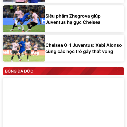
Siêu phẩm Zhegrova giúp
Juventus hạ gục Chelsea
Chelsea 0-1 Juventus: Xabi Alonso
cùng các học trò gây thất vọng
BÓNG ĐÁ ĐỨC