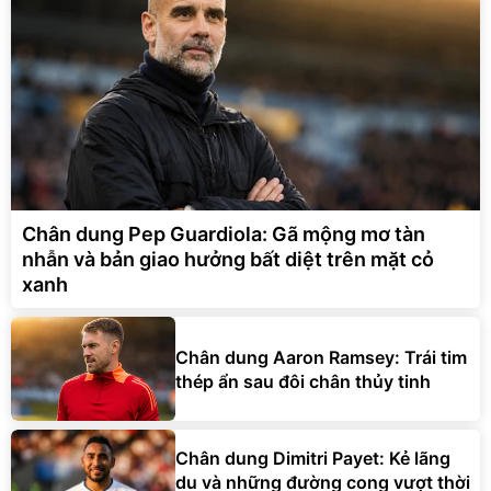
Chân dung Pep Guardiola: Gã mộng mơ tàn
nhẫn và bản giao hưởng bất diệt trên mặt cỏ
xanh
Chân dung Aaron Ramsey: Trái tim
thép ẩn sau đôi chân thủy tinh
Chân dung Dimitri Payet: Kẻ lãng
du và những đường cong vượt thời