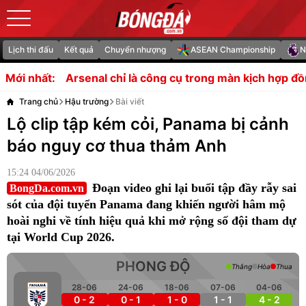
Lịch thi đấu
Kết quả
Chuyển nhượng
ASEAN Championship
N
nal chỉ là công cụ trong màn kịch hợp đồng của Vinicius?
Mới nhất:
Trang chủ
Hậu trường
Bài viết
Lộ clip tập kém cỏi, Panama bị cảnh
báo nguy cơ thua thảm Anh
15:24 04/06/2026
Đoạn video ghi lại buổi tập đầy rẫy sai
BongDa.com.vn
sót của đội tuyển Panama đang khiến người hâm mộ
hoài nghi về tính hiệu quả khi mở rộng số đội tham dự
tại World Cup 2026.
PHONG ĐỘ
Thắng
Hòa
Thua
28-06
24-06
18-06
07-06
04-06
0 - 2
0 - 1
1 - 0
1 - 1
4 - 2