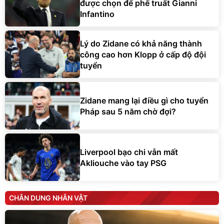
được chọn để phế truất Gianni
Infantino
Lý do Zidane có khả năng thành
công cao hơn Klopp ở cấp độ đội
tuyển
Zidane mang lại điều gì cho tuyển
Pháp sau 5 năm chờ đợi?
Liverpool bạo chi vẫn mất
Akliouche vào tay PSG
CHÂN DUNG NHÂN VẬT