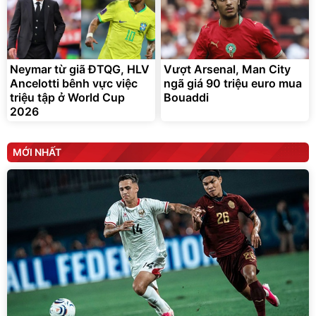
Neymar từ giã ĐTQG, HLV
Vượt Arsenal, Man City
Ancelotti bênh vực việc
ngã giá 90 triệu euro mua
triệu tập ở World Cup
Bouaddi
2026
MỚI NHẤT