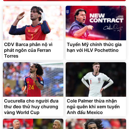
Bạt phủ xe ô tô cao cấp,
Xe đạp điện trợ lực G-
tráng nhôm 03 lớp
Force C14 gấp gọn bỏ cốp
tiện lợi
392.000
9.900.000
đ
đ
325.000
7.092.000
CĐV Barca phẫn nộ vì
Tuyển Mỹ chính thức gia
đ
đ
phát ngôn của Ferran
hạn với HLV Pochettino
Đã bán nhiều
Đang xem nhiều
Torres
G-FORCE VIETNA
Cucurella cho người đưa
Cole Palmer thừa nhận
thư đeo thử huy chương
ngủ quên khi xem tuyển
vàng World Cup
Anh đấu Mexico