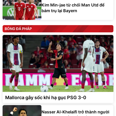
Kim Min-jae từ chối Man Utd để
bám trụ lại Bayern
BÓNG ĐÁ PHÁP
Mallorca gây sốc khi hạ gục PSG 3-0
Nasser Al-Khelaifi trở thành người