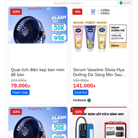
ADVERTISEMENT
-63%
-6%
Quạt tích điện kẹp bàn mini
Serum Vaseline Gluta-Hya
để bàn
Dưỡng Da Sáng Mịn Sau 7
Ngày
219.000
150.000
đ
đ
79.000
141.000
đ
đ
Flash Sale
Deal hot
Unilever
-63%
-50%