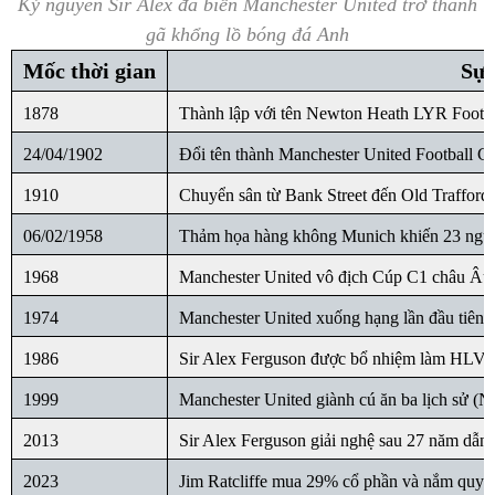
Kỷ nguyên Sir Alex đã biến Manchester United trở thành
gã khổng lồ bóng đá Anh
Mốc thời gian
Sự 
1878
Thành lập với tên Newton Heath LYR Footba
24/04/1902
Đổi tên thành Manchester United Football C
1910
Chuyển sân từ Bank Street đến Old Trafford
06/02/1958
Thảm họa hàng không Munich khiến 23 ngườ
1968
Manchester United vô địch Cúp C1 châu Âu l
1974
Manchester United xuống hạng lần đầu tiên t
1986
Sir Alex Ferguson được bổ nhiệm làm HLV 
1999
Manchester United giành cú ăn ba lịch sử 
2013
Sir Alex Ferguson giải nghệ sau 27 năm dẫn 
2023
Jim Ratcliffe mua 29% cổ phần và nắm quyề