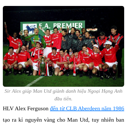
Sir Alex giúp Man Utd giành danh hiệu Ngoại Hạng Anh
đầu tiên.
HLV Alex Ferguson
đến từ CLB Aberdeen năm 1986
tạo ra kỉ nguyên vàng cho Man Utd, tuy nhiên ban