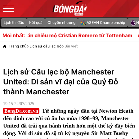
Lịch thi đấu
Kết quả
Chuyển nhượng
ASEAN Championship
N
hán chiêu mộ Cristian Romero từ Tottenham
Argentina lê
Mới nhất:
Trang chủ
Lịch sử câu lạc bộ
Bài viết
Lịch sử Câu lạc bộ Manchester
United: Di sản vĩ đại của Quỷ Đỏ
thành Manchester
19:15 22/07/2025
Từ những ngày đầu tại Newton Heath
BongDa.com.vn
đến đỉnh cao với cú ăn ba mùa 1998–99, Manchester
United đã trải qua hành trình hơn một thế kỷ đầy biến
động. Với di sản đồ sộ từ kỷ nguyên Sir Matt Busby