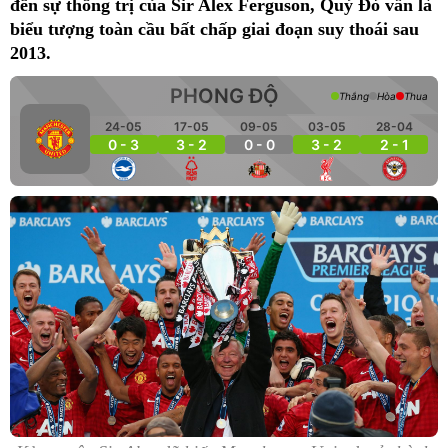
đến sự thống trị của Sir Alex Ferguson, Quỷ Đỏ vẫn là
biểu tượng toàn cầu bất chấp giai đoạn suy thoái sau
2013.
PHONG ĐỘ
Thắng
Hòa
Thua
24-05
17-05
09-05
03-05
28-04
0 - 3
3 - 2
0 - 0
3 - 2
2 - 1