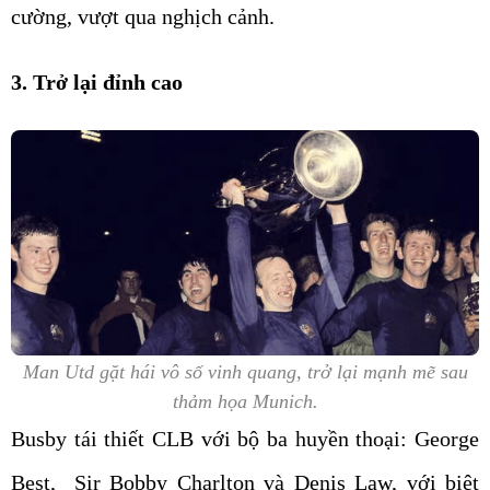
cường, vượt qua nghịch cảnh.
3. Trở lại đỉnh cao
Man Utd gặt hái vô số vinh quang, trở lại mạnh mẽ sau
thảm họa Munich.
Busby tái thiết CLB với bộ ba huyền thoại: George
Best, Sir Bobby Charlton và Denis Law, với biệt