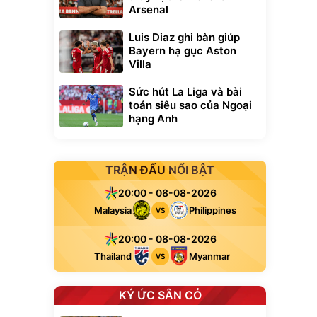
Arsenal
Luis Diaz ghi bàn giúp
Bayern hạ gục Aston
Villa
Sức hút La Liga và bài
toán siêu sao của Ngoại
hạng Anh
TRẬN ĐẤU NỔI BẬT
20:00 - 08-08-2026
Malaysia
Philippines
VS
20:00 - 08-08-2026
Thailand
Myanmar
VS
KÝ ỨC SÂN CỎ