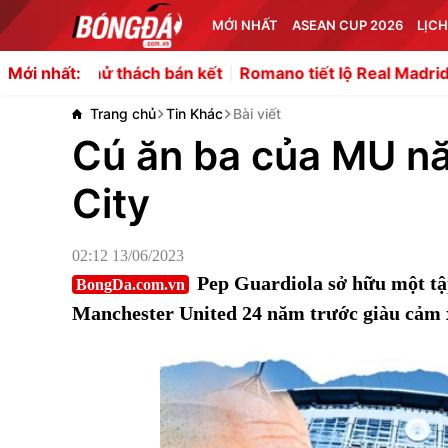
MỚI NHẤT
ASEAN CUP 2026
LỊCH
thử thách bán kết
Romano tiết lộ Real Madrid có thể ch
Mới nhất:
Trang chủ
Tin Khác
Bài viết
Cú ăn ba của MU n
City
02:12 13/06/2023
Pep Guardiola sở hữu một tậ
BongDa.com.vn
Manchester United 24 năm trước giàu cảm 