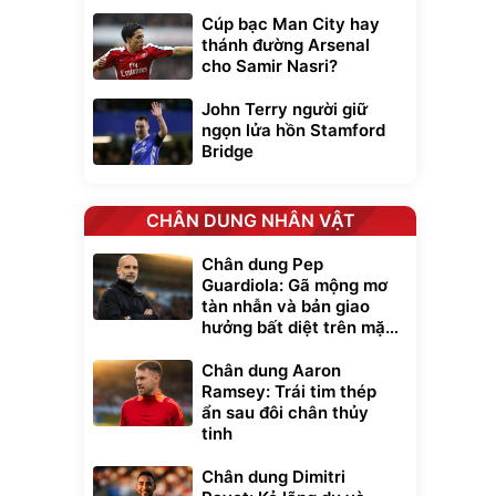
Cúp bạc Man City hay
thánh đường Arsenal
cho Samir Nasri?
John Terry người giữ
ngọn lửa hồn Stamford
Bridge
CHÂN DUNG NHÂN VẬT
Chân dung Pep
Guardiola: Gã mộng mơ
tàn nhẫn và bản giao
hưởng bất diệt trên mặt
cỏ xanh
Chân dung Aaron
Ramsey: Trái tim thép
ẩn sau đôi chân thủy
tinh
Chân dung Dimitri