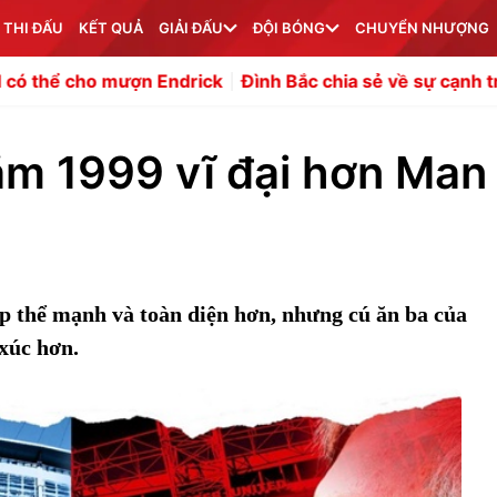
 THI ĐẤU
KẾT QUẢ
GIẢI ĐẤU
ĐỘI BÓNG
CHUYỂN NHƯỢNG
o mượn Endrick
Đình Bắc chia sẻ về sự cạnh tranh gắt g
ăm 1999 vĩ đại hơn Man
p thể mạnh và toàn diện hơn, nhưng cú ăn ba của
xúc hơn.