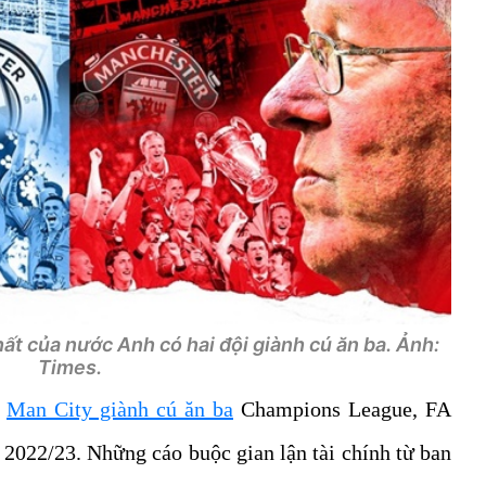
t của nước Anh có hai đội giành cú ăn ba. Ảnh:
Times.
i
Man City giành cú ăn ba
Champions League, FA
2022/23. Những cáo buộc gian lận tài chính từ ban