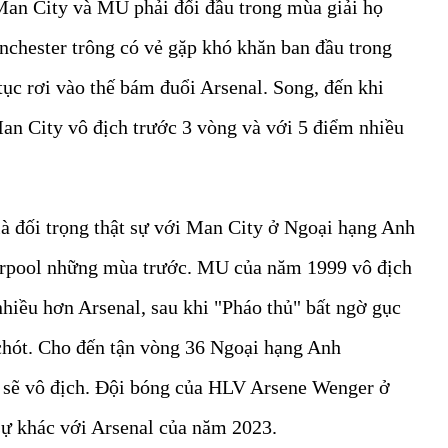
 Man City và MU phải đối đầu trong mùa giải họ
nchester trông có vẻ gặp khó khăn ban đầu trong
tục rơi vào thế bám đuổi Arsenal. Song, đến khi
n City vô địch trước 3 vòng và với 5 điểm nhiều
à đối trọng thật sự với Man City ở Ngoại hạng Anh
verpool những mùa trước. MU của năm 1999 vô địch
hiều hơn Arsenal, sau khi "Pháo thủ" bất ngờ gục
chót. Cho đến tận vòng 36 Ngoại hạng Anh
l sẽ vô địch. Đội bóng của HLV Arsene Wenger ở
 sự khác với Arsenal của năm 2023.