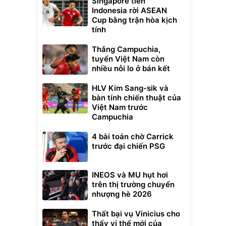
Singapore tiễn
Indonesia rời ASEAN
Cup bằng trận hòa kịch
tính
Thắng Campuchia,
tuyển Việt Nam còn
nhiều nỗi lo ở bán kết
HLV Kim Sang-sik và
bàn tính chiến thuật của
Việt Nam trước
Campuchia
4 bài toán chờ Carrick
trước đại chiến PSG
INEOS và MU hụt hơi
trên thị trường chuyển
nhượng hè 2026
Thất bại vụ Vinicius cho
thấy vị thế mới của