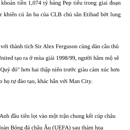
khoản tiền 1,074 tỷ bảng Pep tiêu trong giai đoạn
r khiến cú ăn ba của CLB chủ sân Etihad bớt lung
với thành tích Sir Alex Ferguson cùng dàn cầu thủ
United tạo ra ở mùa giải 1998/99, người hâm mộ sẽ
"Quỷ đỏ" hơn hai thập niên trước giàu cảm xúc hơn
o họ tự đào tạo, khác hẳn với Man City.
nh đầu tiên lọt vào một trận chung kết cúp châu
đoàn Bóng đá châu Âu (UEFA) sau thảm họa