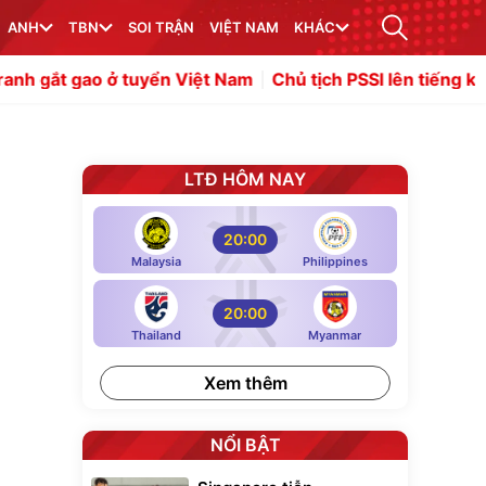
ANH
TBN
SOI TRẬN
VIỆT NAM
KHÁC
ao ở tuyển Việt Nam
Chủ tịch PSSI lên tiếng khi Indonesi
LTĐ HÔM NAY
20:00
Malaysia
Philippines
20:00
Thailand
Myanmar
Xem thêm
NỔI BẬT