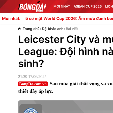
MỚI NHẤT
ASEAN CUP 2026
LỊCH
ồ sơ mật World Cup 2026: Âm mưu đánh bom Messi và b
Mới nhất:
Trang chủ
Đội khác anh
Bài viết
Leicester City và mụ
League: Đội hình nà
sinh?
21:39 17/06/2025
Sau mùa giải thất vọng và xu
BongDa.com.vn
thiết đầy áp lực.