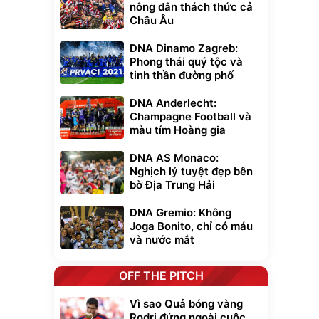
nông dân thách thức cả
Châu Âu
DNA Dinamo Zagreb:
Phong thái quý tộc và
tinh thần đường phố
DNA Anderlecht:
Champagne Football và
màu tím Hoàng gia
DNA AS Monaco:
Nghịch lý tuyệt đẹp bên
bờ Địa Trung Hải
DNA Gremio: Không
Joga Bonito, chỉ có máu
và nước mắt
OFF THE PITCH
Vì sao Quả bóng vàng
Rodri đứng ngoài cuộc