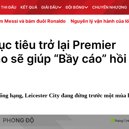
 THI ĐẤU
KẾT QUẢ
GIẢI ĐẤU
ĐỘI BÓNG
CHUYỂN NHƯỢNG
ám đuôi Ronaldo
Nguyên lý vận hành của lối đá kiểm soá
c tiêu trở lại Premier
o sẽ giúp “Bầy cáo” hồi
ống hạng, Leicester City đang đứng trước một mùa h
PHONG ĐỘ
Thắng
H