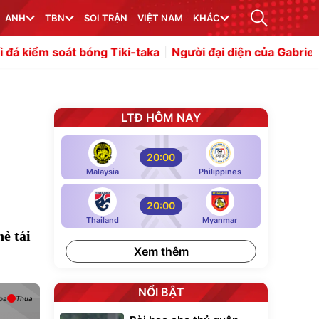
ANH
TBN
SOI TRẬN
VIỆT NAM
KHÁC
t bóng Tiki-taka
Người đại diện của Gabriel Jesus giải th
LTĐ HÔM NAY
20:00
Malaysia
Philippines
20:00
Thailand
Myanmar
è tái
Xem thêm
NỔI BẬT
òa
Thua