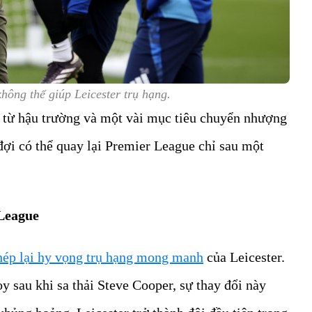
không thể giúp Leicester trụ hạng.
 từ hậu trường và một vài mục tiêu chuyển nhượng
ợi có thể quay lại Premier League chỉ sau một
 League
hép lại hy vọng trụ hạng mong manh
của Leicester.
 sau khi sa thải Steve Cooper, sự thay đổi này