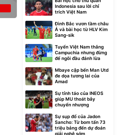
Bài học cho thủ quân
Indonesia sau lời chỉ
trích Việt Nam
Đình Bắc vươn tầm châu
Á và bài học từ HLV Kim
Sang-sik
Tuyển Việt Nam thắng
Campuchia nhưng đừng
để ngôi đầu đánh lừa
Mbaye cập bến Man Utd
đe dọa tương lai của
Amad
Sự tỉnh táo của INEOS
giúp MU thoát bẫy
chuyển nhượng
Sự sụp đổ của Jadon
Sancho: Từ bom tấn 73
triệu bảng đến dự đoán
giải nghệ sớm