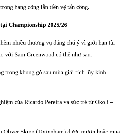
í trong hàng công lẫn tiền vệ tấn công.
r tại Championship 2025/26
thêm nhiều thương vụ đáng chú ý vì giới hạn tài
 họ với Sam Greenwood có thể như sau:
ng trong khung gỗ sau mùa giải tích lũy kinh
ghiệm của Ricardo Pereira và sức trẻ từ Okoli –
nếu Oliver Skipp (Tottenham) được mượn hoặc mua