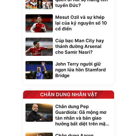
tuyển Đức?
Mesut Ozil và sự khép
lại của kỷ nguyên số 10
cổ điển
Cúp bạc Man City hay
thánh đường Arsenal
cho Samir Nasri?
John Terry người giữ
ngọn lửa hồn Stamford
Bridge
CHÂN DUNG NHÂN VẬT
Chân dung Pep
Guardiola: Gã mộng mơ
tàn nhẫn và bản giao
hưởng bất diệt trên mặt
cỏ xanh
Chân dung Aaron