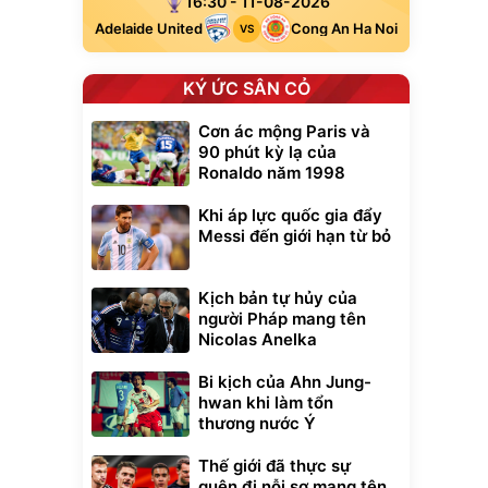
16:30 - 11-08-2026
Adelaide United
Cong An Ha Noi
VS
KÝ ỨC SÂN CỎ
Cơn ác mộng Paris và
90 phút kỳ lạ của
Ronaldo năm 1998
Khi áp lực quốc gia đẩy
Messi đến giới hạn từ bỏ
Kịch bản tự hủy của
người Pháp mang tên
Nicolas Anelka
Bi kịch của Ahn Jung-
hwan khi làm tổn
thương nước Ý
Thế giới đã thực sự
quên đi nỗi sợ mang tên