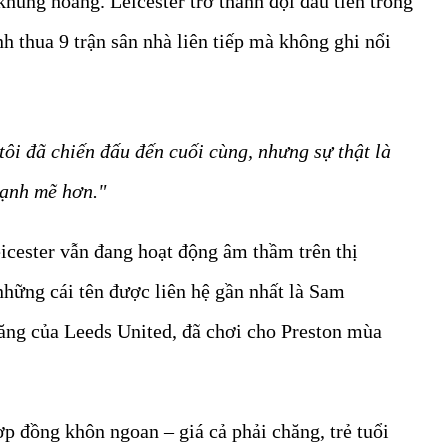
khủng hoảng. Leicester trở thành đội đầu tiên trong
 thua 9 trận sân nhà liên tiếp mà không ghi nổi
ôi đã chiến đấu đến cuối cùng, nhưng sự thật là
mạnh mẽ hơn."
eicester vẫn đang hoạt động âm thầm trên thị
hững cái tên được liên hệ gần nhất là Sam
ăng của Leeds United, đã chơi cho Preston mùa
 đồng khôn ngoan – giá cả phải chăng, trẻ tuổi