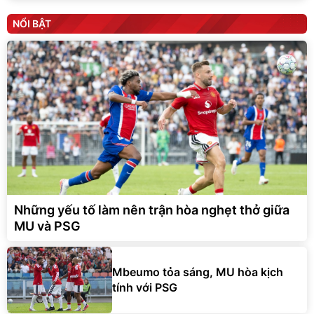
NỔI BẬT
Những yếu tố làm nên trận hòa nghẹt thở giữa
MU và PSG
Mbeumo tỏa sáng, MU hòa kịch
tính với PSG