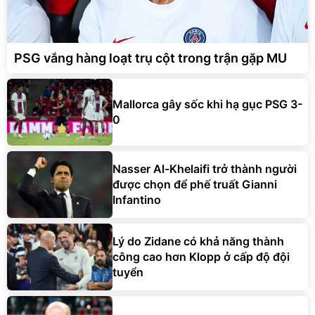
PSG vắng hàng loạt trụ cột trong trận gặp MU
Mallorca gây sốc khi hạ gục PSG 3-
0
Nasser Al-Khelaifi trở thành người
được chọn để phế truất Gianni
Infantino
Lý do Zidane có khả năng thành
công cao hơn Klopp ở cấp độ đội
tuyển