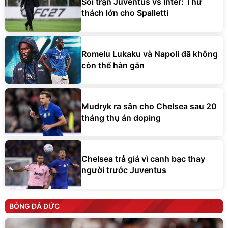
Soi trận Juventus vs Inter: Thử
thách lớn cho Spalletti
Romelu Lukaku và Napoli đã không
còn thể hàn gắn
Mudryk ra sân cho Chelsea sau 20
tháng thụ án doping
Chelsea trả giá vì canh bạc thay
người trước Juventus
BÓNG ĐÁ ĐỨC