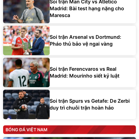
Soi trận Man City vs Atletico
Madrid: Bài test hạng nặng cho
Maresca
Soi trận Arsenal vs Dortmund:
Pháo thủ bảo vệ ngai vàng
Soi trận Ferencvaros vs Real
Madrid: Mourinho siết kỷ luật
Soi trận Spurs vs Getafe: De Zerbi
duy trì chuỗi trận hoàn hảo
BÓNG ĐÁ VIỆT NAM