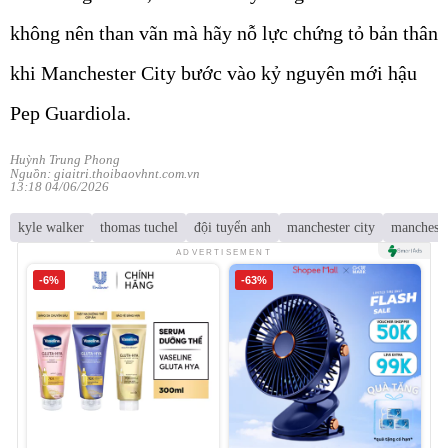
không nên than vãn mà hãy nỗ lực chứng tỏ bản thân
khi Manchester City bước vào kỷ nguyên mới hậu
Pep Guardiola.
Huỳnh Trung Phong
Nguồn: giaitri.thoibaovhnt.com.vn
13:18 04/06/2026
kyle walker
thomas tuchel
đội tuyển anh
manchester city
mancheste
ADVERTISEMENT
-6%
-63%