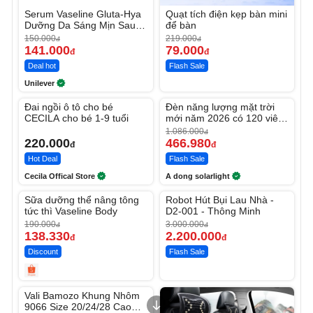
Serum Vaseline Gluta-Hya
Quạt tích điện kẹp bàn mini
Dưỡng Da Sáng Mịn Sau 7
để bàn
Ngày
150.000
219.000
đ
đ
141.000
79.000
đ
đ
Deal hot
Flash Sale
Unilever
Unmute
Unmute
Đai ngồi ô tô cho bé
Đèn năng lượng mặt trời
-56%
CECILA cho bé 1-9 tuổi
mới năm 2026 có 120 viên
LED lớn
1.086.000
đ
220.000
466.980
đ
đ
Hot Deal
Flash Sale
Cecila Offical Store
A dong solarlight
Unmute
Unmute
Sữa dưỡng thể nâng tông
Robot Hút Bụi Lau Nhà -
-27%
-26%
tức thì Vaseline Body
D2-001 - Thông Minh
190.000
3.000.000
đ
đ
138.330
2.200.000
đ
đ
Discount
Flash Sale
Unmute
Vali Bamozo Khung Nhôm
9066 Size 20/24/28 Cao