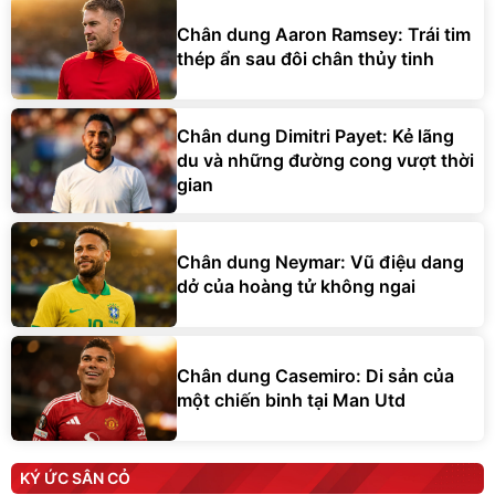
Chân dung Aaron Ramsey: Trái tim
thép ẩn sau đôi chân thủy tinh
Chân dung Dimitri Payet: Kẻ lãng
du và những đường cong vượt thời
gian
Chân dung Neymar: Vũ điệu dang
dở của hoàng tử không ngai
Chân dung Casemiro: Di sản của
một chiến binh tại Man Utd
KÝ ỨC SÂN CỎ