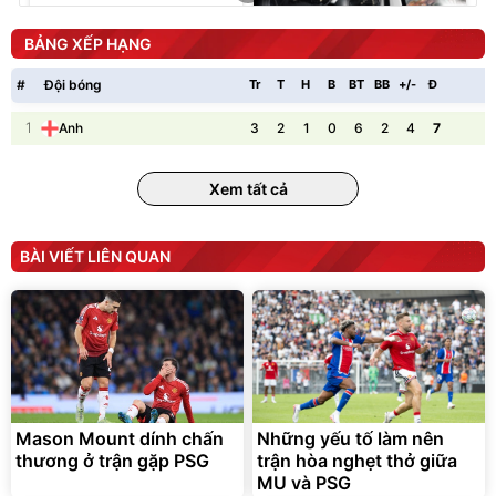
Cấp
1.000.000
đ
825.000
đ
BẢNG XẾP HẠNG
Flash Sale
#
Đội bóng
Tr
T
H
B
BT
BB
+/-
Đ
P
1
3
2
1
0
6
2
4
7
Anh
Lót ghế ôtô, nâng lưng
Xem tất cả
chống nóng giúp thoải mái
trong di chuyển
295.000
đ
BÀI VIẾT LIÊN QUAN
Đã bán nhiều
Mason Mount dính chấn
Những yếu tố làm nên
thương ở trận gặp PSG
trận hòa nghẹt thở giữa
MU và PSG