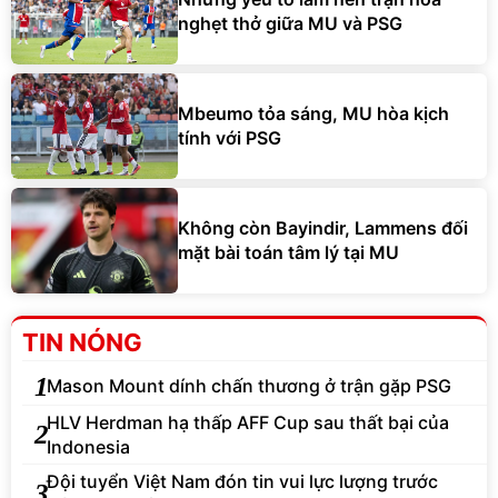
nghẹt thở giữa MU và PSG
Mbeumo tỏa sáng, MU hòa kịch
tính với PSG
Không còn Bayindir, Lammens đối
mặt bài toán tâm lý tại MU
TIN NÓNG
1
Mason Mount dính chấn thương ở trận gặp PSG
HLV Herdman hạ thấp AFF Cup sau thất bại của
2
Indonesia
Đội tuyển Việt Nam đón tin vui lực lượng trước
3