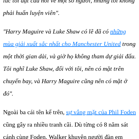
lúc tôi đặt câu hỏi về một số người, nhưng tôi không
phải huấn luyện viên".
"Harry Maguire và Luke Shaw có lẽ đã có
những
mùa giải xuất sắc nhất cho Manchester United
trong
một thời gian dài, và giờ họ không tham dự giải đấu.
Tôi nghĩ Luke Shaw, đối với tôi, nên có mặt trên
chuyến bay, và Harry Maguire cũng nên có mặt ở
đó".
Ngoài ba cái tên kể trên,
sự vắng mặt của Phil Foden
cũng gây ra nhiều tranh cãi. Dù từng có 8 năm sát
cánh cùng Foden, Walker khuyên người đàn em