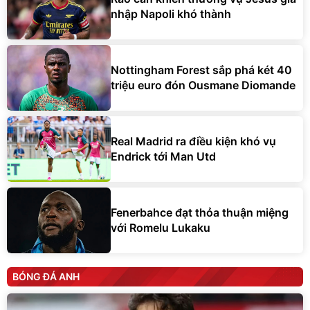
nhập Napoli khó thành
Nottingham Forest sắp phá két 40
triệu euro đón Ousmane Diomande
Real Madrid ra điều kiện khó vụ
Endrick tới Man Utd
Fenerbahce đạt thỏa thuận miệng
với Romelu Lukaku
BÓNG ĐÁ ANH