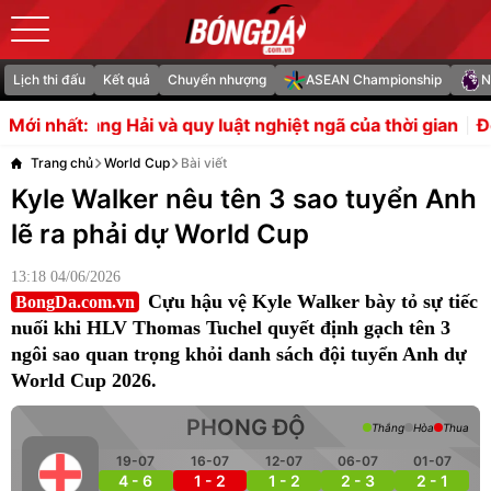
Lịch thi đấu
Kết quả
Chuyển nhượng
ASEAN Championship
N
à quy luật nghiệt ngã của thời gian
Đón Rashford và Mai
Mới nhất:
Trang chủ
World Cup
Bài viết
Kyle Walker nêu tên 3 sao tuyển Anh
lẽ ra phải dự World Cup
13:18 04/06/2026
Cựu hậu vệ Kyle Walker bày tỏ sự tiếc
BongDa.com.vn
nuối khi HLV Thomas Tuchel quyết định gạch tên 3
ngôi sao quan trọng khỏi danh sách đội tuyển Anh dự
World Cup 2026.
PHONG ĐỘ
Thắng
Hòa
Thua
19-07
16-07
12-07
06-07
01-07
4 - 6
1 - 2
1 - 2
2 - 3
2 - 1