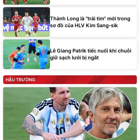
Thành Long là "trái tim" mới trong
sơ đồ của HLV Kim Sang-sik
Lê Giang Patrik tiếc nuối khi chuỗi
giữ sạch lưới bị ngắt
HẬU TRƯỜNG