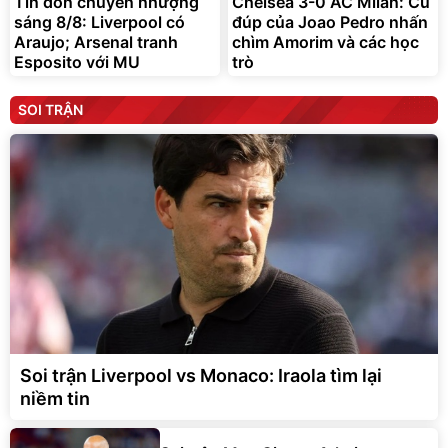
Tin đồn chuyển nhượng
Chelsea 3-0 AC Milan: Cú
sáng 8/8: Liverpool có
đúp của Joao Pedro nhấn
Araujo; Arsenal tranh
chìm Amorim và các học
Esposito với MU
trò
SOI TRẬN
Soi trận Liverpool vs Monaco: Iraola tìm lại
niềm tin