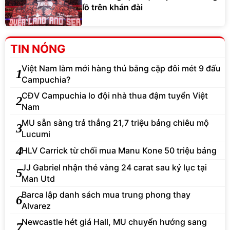
lồ trên khán đài
TIN NÓNG
Việt Nam làm mới hàng thủ bằng cặp đôi mét 9 đấu
1
Campuchia?
CĐV Campuchia lo đội nhà thua đậm tuyển Việt
2
Nam
MU sẵn sàng trả thẳng 21,7 triệu bảng chiêu mộ
3
Lucumi
4
HLV Carrick từ chối mua Manu Kone 50 triệu bảng
JJ Gabriel nhận thẻ vàng 24 carat sau kỷ lục tại
5
Man Utd
Barca lập danh sách mua trung phong thay
6
Alvarez
Newcastle hét giá Hall, MU chuyển hướng sang
7