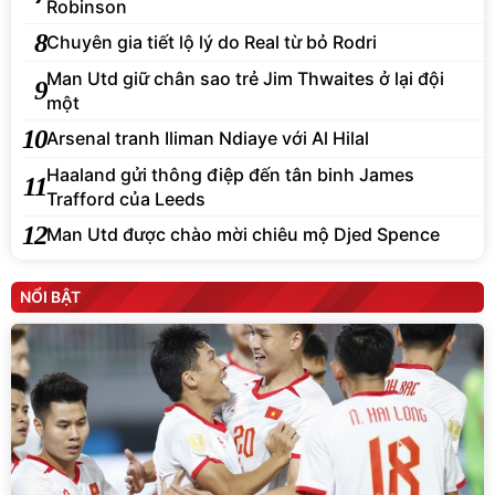
Robinson
8
Chuyên gia tiết lộ lý do Real từ bỏ Rodri
Man Utd giữ chân sao trẻ Jim Thwaites ở lại đội
9
một
10
Arsenal tranh Iliman Ndiaye với Al Hilal
Haaland gửi thông điệp đến tân binh James
11
Trafford của Leeds
12
Man Utd được chào mời chiêu mộ Djed Spence
NỔI BẬT