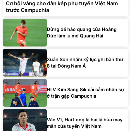
Cơ hội vàng cho dàn kép phụ tuyển Việt Nam
trước Campuchia
Đừng để hào quang của Hoàng
Đức làm lu mờ Quang Hải
Xuân Son nhắm kỷ lục ghi bàn thứ
8 tại Đông Nam Á
HLV Kim Sang Sik cài cắm nhân sự
ở trận gặp Campuchia
Văn Vĩ, Hai Long là hai lá bùa may
mắn của tuyển Việt Nam