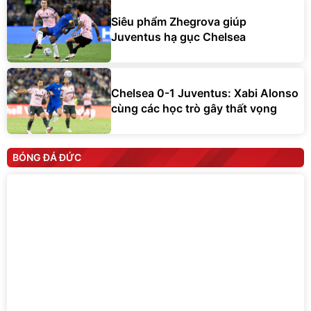
Siêu phẩm Zhegrova giúp
Juventus hạ gục Chelsea
Chelsea 0-1 Juventus: Xabi Alonso
cùng các học trò gây thất vọng
BÓNG ĐÁ ĐỨC