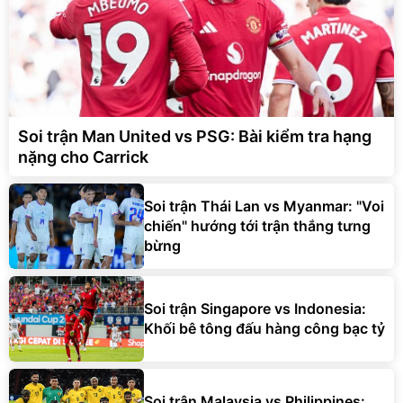
Soi trận Man United vs PSG: Bài kiểm tra hạng
nặng cho Carrick
Soi trận Thái Lan vs Myanmar: "Voi
chiến" hướng tới trận thắng tưng
bừng
Soi trận Singapore vs Indonesia:
Khối bê tông đấu hàng công bạc tỷ
Soi trận Malaysia vs Philippines: