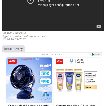
Vũ Trần Duy Phúc
Nguồn: giaitri.thoibaovhnt.com.vn
23:44 16/04/2017
kieran tierney
ADVERTISEMENT
-63%
-6%
Quạt tích điện kẹp bàn mini
Serum Vaseline Gluta-Hya