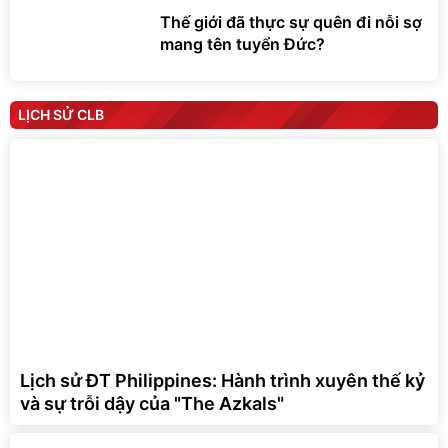
Thế giới đã thực sự quên đi nỗi sợ
mang tên tuyển Đức?
LỊCH SỬ CLB
Lịch sử ĐT Philippines: Hành trình xuyên thế kỷ
và sự trỗi dậy của "The Azkals"