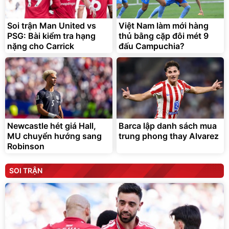
Soi trận Man United vs
Việt Nam làm mới hàng
PSG: Bài kiểm tra hạng
thủ bằng cặp đôi mét 9
nặng cho Carrick
đấu Campuchia?
Newcastle hét giá Hall,
Barca lập danh sách mua
MU chuyển hướng sang
trung phong thay Alvarez
Robinson
SOI TRẬN