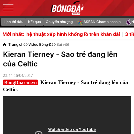
Lịch thi đấu
Kết quả
Chuyển nhượng
ASEAN Championship
N
ật xếp hình khổng lồ trên khán đài
3 tiền vệ có khả năng
Mới nhất:
Trang chủ
Video Bóng Đá
Bài viết
Kieran Tierney - Sao trẻ đang lên
của Celtic
23:44 16/04/2017
Kieran Tierney - Sao trẻ đang lên của
BongDa.com.vn
Celtic.