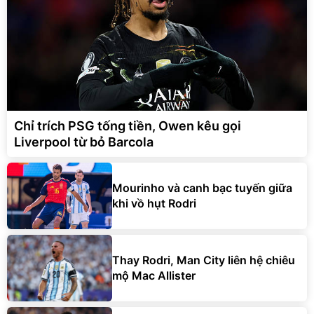
Chỉ trích PSG tống tiền, Owen kêu gọi
Liverpool từ bỏ Barcola
Mourinho và canh bạc tuyến giữa
khi vồ hụt Rodri
Thay Rodri, Man City liên hệ chiêu
mộ Mac Allister