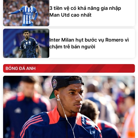
3 tiền vệ có khả năng gia nhập
Man Utd cao nhất
Inter Milan hụt bước vụ Romero vì
chậm trễ bán người
BÓNG ĐÁ ANH