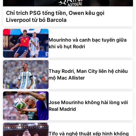
Chỉ trích PSG tống tiền, Owen kêu gọi
Liverpool từ bỏ Barcola
Mourinho và canh bạc tuyến giữa
khi vồ hụt Rodri
Thay Rodri, Man City liên hệ chiêu
mộ Mac Allister
Jose Mourinho không hài lòng với
Real Madrid
Tifo và nghệ thuật xếp hình khổng