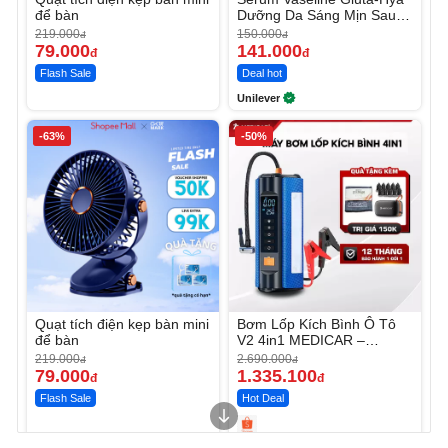
để bàn
Dưỡng Da Sáng Mịn Sau 7
Ngày
219.000
150.000
đ
đ
79.000
141.000
đ
đ
Flash Sale
Deal hot
Unilever
-63%
-50%
Quạt tích điện kẹp bàn mini
Bơm Lốp Kích Bình Ô Tô
để bàn
V2 4in1 MEDICAR –
12.000mAh
219.000
2.690.000
đ
đ
79.000
1.335.100
đ
đ
Flash Sale
Hot Deal
Unmute
Unmute