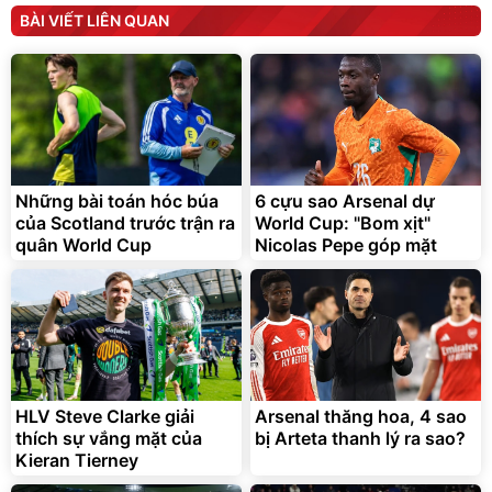
Máy ép chậm trái cây
Máy rửa xe cầm tay xịt rửa
BÀI VIẾT LIÊN QUAN
Elmich JEE 1855OL
cao áp có tạo bọt tuyết
3.000.000
đ
2.143.650
399.000
đ
đ
Flash Sale
Đã bán nhiều
Những bài toán hóc búa
6 cựu sao Arsenal dự
của Scotland trước trận ra
World Cup: "Bom xịt"
quân World Cup
Nicolas Pepe góp mặt
Bạt phủ xe ô tô cao cấp,
Xe đạp điện trợ lực G-
tráng nhôm 03 lớp
Force C14 gấp gọn bỏ cốp
tiện lợi
392.000
9.900.000
đ
đ
325.000
7.092.000
HLV Steve Clarke giải
đ
Arsenal thăng hoa, 4 sao
đ
thích sự vắng mặt của
bị Arteta thanh lý ra sao?
Đã bán nhiều
Đang xem nhiều
Kieran Tierney
G-FORCE VIETNA