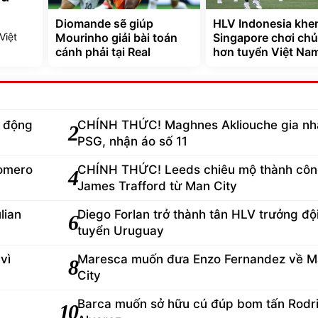
Diomande sẽ giúp
HLV Indonesia khe
Việt
Mourinho giải bài toán
Singapore chơi ch
cánh phải tại Real
hơn tuyển Việt Na
ủ động
CHÍNH THỨC! Maghnes Akliouche gia n
2
PSG, nhận áo số 11
Romero
CHÍNH THỨC! Leeds chiêu mộ thành cô
4
James Trafford từ Man City
lian
Diego Forlan trở thành tân HLV trưởng độ
6
tuyển Uruguay
vì
Maresca muốn đưa Enzo Fernandez về 
8
City
Barca muốn sở hữu cú đúp bom tấn Rodri
10