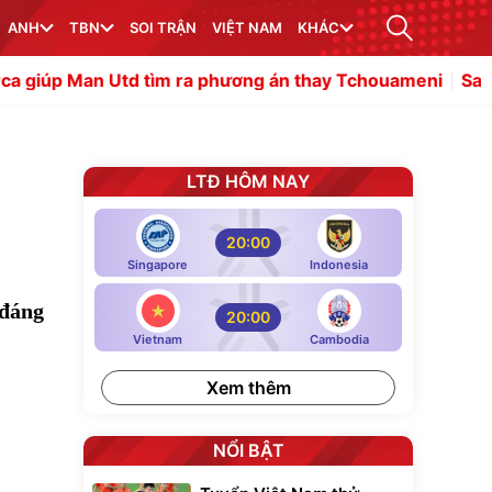
ANH
TBN
SOI TRẬN
VIỆT NAM
KHÁC
 tìm ra phương án thay Tchouameni
Sao Campuchia quyế
LTĐ HÔM NAY
20:00
Singapore
Indonesia
 đáng
20:00
Vietnam
Cambodia
Xem thêm
NỔI BẬT