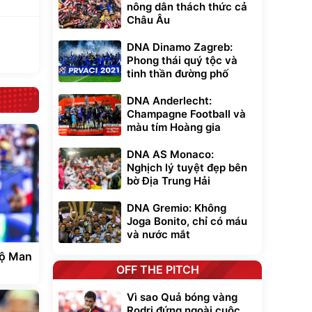
nông dân thách thức cả
Châu Âu
DNA Dinamo Zagreb:
Phong thái quý tộc và
tinh thần đường phố
DNA Anderlecht:
Champagne Football và
màu tím Hoàng gia
DNA AS Monaco:
Nghịch lý tuyệt đẹp bên
bờ Địa Trung Hải
DNA Gremio: Không
Joga Bonito, chỉ có máu
và nước mắt
bộ Man
OFF THE PITCH
Vì sao Quả bóng vàng
Rodri đứng ngoài cuộc