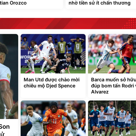
stian Orozco
nhờ tiền sử ít chấn thương
Man Utd được chào mời
Barca muốn sở hữu
chiêu mộ Djed Spence
đúp bom tấn Rodri 
Alvarez
 Son
hử