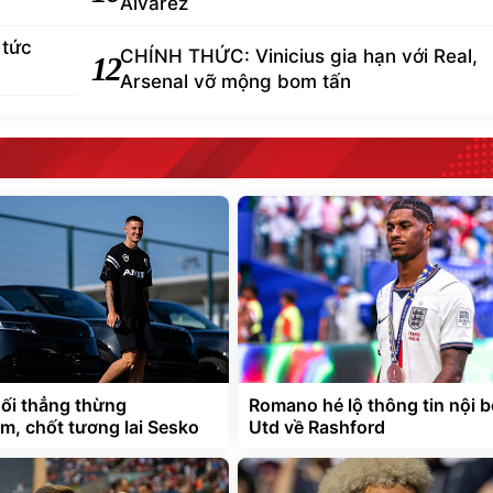
Alvarez
 tức
CHÍNH THỨC: Vinicius gia hạn với Real,
12
Arsenal vỡ mộng bom tấn
ối thẳng thừng
Romano hé lộ thông tin nội 
m, chốt tương lai Sesko
Utd về Rashford