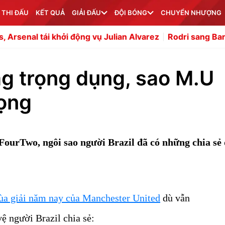
 THI ĐẤU
KẾT QUẢ
GIẢI ĐẤU
ĐỘI BÓNG
CHUYỂN NHƯỢNG
ởi động vụ Julian Alvarez
Rodri sang Barca giúp Man Utd
g trọng dụng, sao M.U
vọng
FourTwo, ngôi sao người Brazil đã có những chia sẻ
a giải năm nay của Manchester United
dù vẫn
ệ người Brazil chia sẻ: