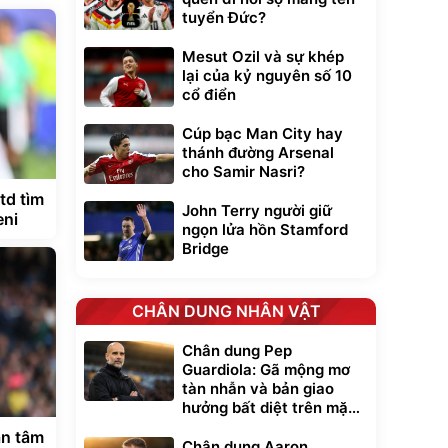
tuyển Đức?
Mesut Ozil và sự khép
lại của kỷ nguyên số 10
cổ điển
Cúp bạc Man City hay
thánh đường Arsenal
cho Samir Nasri?
td tìm
John Terry người giữ
eni
ngọn lửa hồn Stamford
Bridge
CHÂN DUNG NHÂN VẬT
Chân dung Pep
Guardiola: Gã mộng mơ
tàn nhẫn và bản giao
hưởng bất diệt trên mặt
cỏ xanh
an tâm
Chân dung Aaron