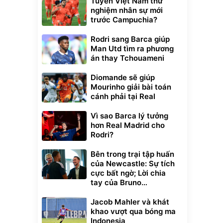
Tuyển Việt Nam thử
nghiệm nhân sự mới
trước Campuchia?
Rodri sang Barca giúp
Man Utd tìm ra phương
án thay Tchouameni
Diomande sẽ giúp
Mourinho giải bài toán
cánh phải tại Real
Vì sao Barca lý tưởng
hơn Real Madrid cho
Rodri?
Bên trong trại tập huấn
của Newcastle: Sự tích
cực bất ngờ; Lời chia
tay của Bruno
Guimaraes
Jacob Mahler và khát
khao vượt qua bóng ma
Indonesia