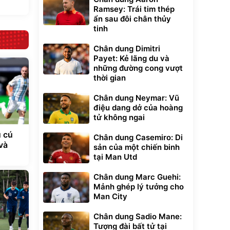
Ramsey: Trái tim thép
ẩn sau đôi chân thủy
tinh
Chân dung Dimitri
Payet: Kẻ lãng du và
những đường cong vượt
thời gian
Chân dung Neymar: Vũ
điệu dang dở của hoàng
tử không ngai
 cú
Chân dung Casemiro: Di
và
sản của một chiến binh
tại Man Utd
Chân dung Marc Guehi:
Mảnh ghép lý tưởng cho
Man City
Chân dung Sadio Mane:
Tượng đài bất tử tại