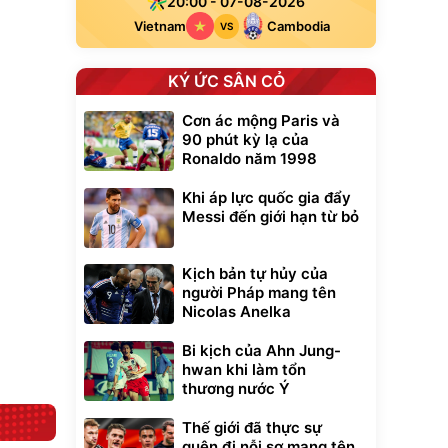
20:00 - 07-08-2026
Vietnam
Cambodia
VS
KÝ ỨC SÂN CỎ
Cơn ác mộng Paris và
90 phút kỳ lạ của
Ronaldo năm 1998
Khi áp lực quốc gia đẩy
Messi đến giới hạn từ bỏ
Kịch bản tự hủy của
người Pháp mang tên
Nicolas Anelka
Bi kịch của Ahn Jung-
hwan khi làm tổn
thương nước Ý
Thế giới đã thực sự
quên đi nỗi sợ mang tên