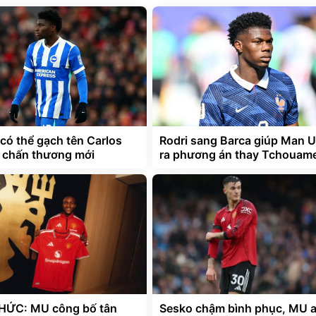
có thể gạch tên Carlos
Rodri sang Barca giúp Man U
ì chấn thương mới
ra phương án thay Tchouam
HỨC: MU công bố tân
Sesko chậm bình phục, MU 