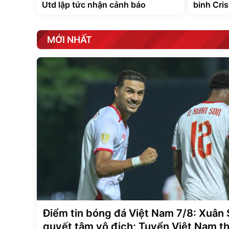
Utd lập tức nhận cảnh báo
binh Cri
MỚI NHẤT
Điểm tin bóng đá Việt Nam 7/8: Xuân
quyết tâm vô địch; Tuyển Việt Nam t