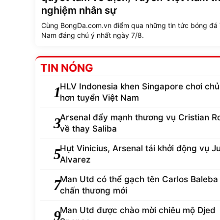
nghiệm nhân sự
Cùng BongDa.com.vn điểm qua những tin tức bóng đá 
Nam đáng chú ý nhất ngày 7/8.
TIN NÓNG
HLV Indonesia khen Singapore chơi ch
1
hơn tuyển Việt Nam
Arsenal đẩy mạnh thương vụ Cristian 
3
về thay Saliba
Hụt Vinicius, Arsenal tái khởi động vụ Ju
5
Alvarez
Man Utd có thể gạch tên Carlos Baleba 
7
chấn thương mới
Man Utd được chào mời chiêu mộ Djed
9