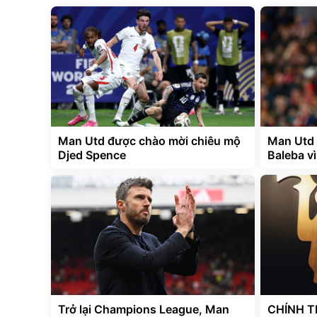
Man Utd được chào mời chiêu mộ
Man Utd 
Djed Spence
Baleba v
Trở lại Champions League, Man
CHÍNH T