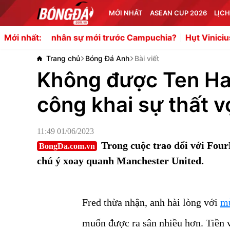
MỚI NHẤT
ASEAN CUP 2026
LỊCH
n sự mới trước Campuchia?
Hụt Vinicius, Arsenal tái kh
Mới nhất:
Trang chủ
Bóng Đá Anh
Bài viết
Không được Ten Ha
công khai sự thất 
11:49 01/06/2023
Trong cuộc trao đổi với Four
BongDa.com.vn
chú ý xoay quanh Manchester United.
Fred thừa nhận, anh hài lòng với
mù
muốn được ra sân nhiều hơn. Tiền v