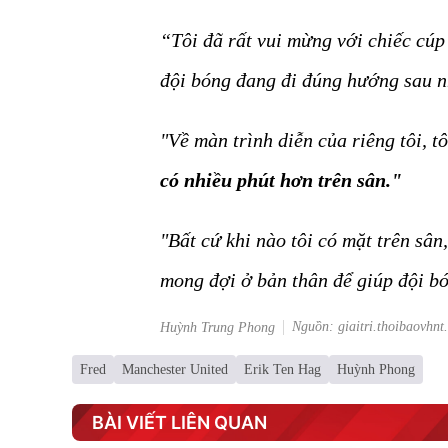
“Tôi đã rất vui mừng với chiếc cúp 
đội bóng đang đi đúng hướng sau nh
"Về màn trình diễn của riêng tôi, tô
có nhiều phút hơn trên sân."
"Bất cứ khi nào tôi có mặt trên sâ
mong đợi ở bản thân để giúp đội b
Nguồn: giaitri.thoibaovhnt
Huỳnh Trung Phong
Fred
Manchester United
Erik Ten Hag
Huỳnh Phong
BÀI VIẾT LIÊN QUAN