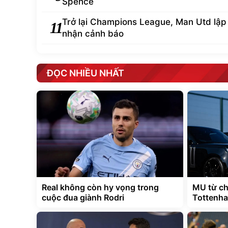
Spence
Trở lại Champions League, Man Utd lập
11
nhận cảnh báo
ĐỌC NHIỀU NHẤT
Real không còn hy vọng trong
MU từ ch
cuộc đua giành Rodri
Tottenha