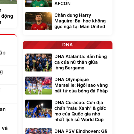
AFCON
n
Chân dung Harry
ủ động
Maguire: Bài học không
m
gục ngã tại Man United
DNA
hập
DNA Atalanta: Bản hùng
ca của nữ thần giữa
lòng Bergamo
ng
DNA Olympique
Marseille: Ngôi sao vàng
i
bất tử của bóng đá Pháp
DNA Curacao: Cơn địa
chấn "màu Xanh" & giấc
Man
mơ của Quốc gia nhỏ
nhất lịch sử World Cup
 và
DNA PSV Eindhoven: Gã