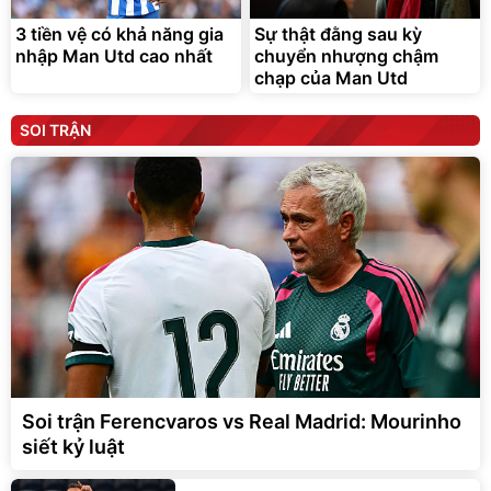
3 tiền vệ có khả năng gia
Sự thật đằng sau kỳ
nhập Man Utd cao nhất
chuyển nhượng chậm
chạp của Man Utd
SOI TRẬN
Soi trận Ferencvaros vs Real Madrid: Mourinho
siết kỷ luật