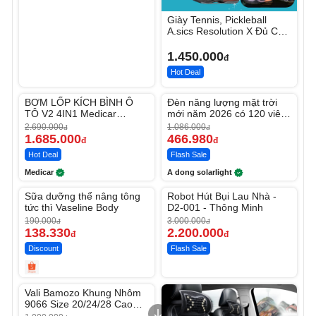
Giày Tennis, Pickleball
A.sics Resolution X Đủ Các
Phối Màu
1.450.000
đ
Hot Deal
Unmute
Unmute
BƠM LỐP KÍCH BÌNH Ô
Đèn năng lượng mặt trời
-37%
-56%
TÔ V2 4IN1 Medicar
mới năm 2026 có 120 viên
12.000mAh
LED lớn
2.690.000
1.086.000
đ
đ
1.685.000
466.980
đ
đ
Hot Deal
Flash Sale
Medicar
A dong solarlight
Unmute
Unmute
Sữa dưỡng thể nâng tông
Robot Hút Bụi Lau Nhà -
-27%
-26%
tức thì Vaseline Body
D2-001 - Thông Minh
190.000
3.000.000
đ
đ
138.330
2.200.000
đ
đ
Discount
Flash Sale
Unmute
Vali Bamozo Khung Nhôm
9066 Size 20/24/28 Cao
Cấp