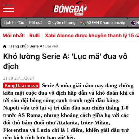
Lịch thi đấu
Kết quả
Chuyển nhượng
ASEAN Championship
N
Xabi Alonso được khuyên thanh lý 15 cầu thủ Chelsea
Mới nhất:
Trang chủ
Serie A
Bài viết
Khó lường Serie A: 'Lục mã' đua vô
địch
21:19 25/11/2024
Serie A mùa giải năm nay đang chứng
BongDa.com.vn
kiến một cuộc đua vô địch hấp dẫn và khó đoán khi có
tới sáu đội bóng cùng cạnh tranh ngôi đầu bảng.
Napoli vừa trở lại vị trí dẫn đầu sau chiến thắng 1-0
trước AS Roma, nhưng khoảng cách giữa họ với các
đối thủ bám đuổi như Atalanta, Inter Milan,
Fiorentina và Lazio chỉ là 1 điểm, khiến giải đấu trở
nên kịch tính hơn bao giờ hết.