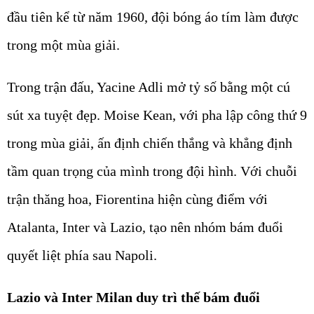
đầu tiên kể từ năm 1960, đội bóng áo tím làm được
trong một mùa giải.
Trong trận đấu, Yacine Adli mở tỷ số bằng một cú
sút xa tuyệt đẹp. Moise Kean, với pha lập công thứ 9
trong mùa giải, ấn định chiến thắng và khẳng định
tầm quan trọng của mình trong đội hình. Với chuỗi
trận thăng hoa, Fiorentina hiện cùng điểm với
Atalanta, Inter và Lazio, tạo nên nhóm bám đuổi
quyết liệt phía sau Napoli.
Lazio và Inter Milan duy trì thế bám đuổi