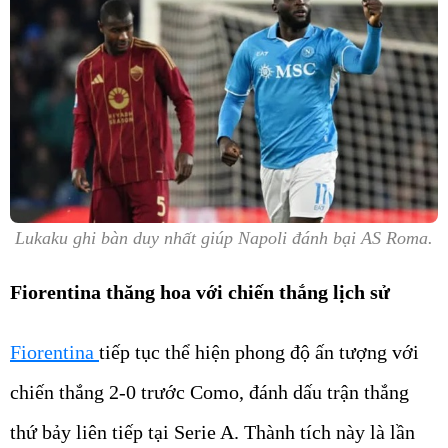
Lukaku ghi bàn duy nhất giúp Napoli đánh bại AS Roma.
Fiorentina thăng hoa với chiến thắng lịch sử
Fiorentina
tiếp tục thể hiện phong độ ấn tượng với
chiến thắng 2-0 trước Como, đánh dấu trận thắng
thứ bảy liên tiếp tại Serie A. Thành tích này là lần