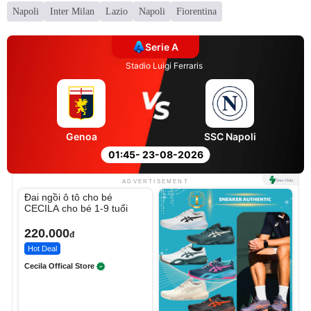
Napoli
Inter Milan
Lazio
Napoli
Fiorentina
Serie A
Stadio Luigi Ferraris
Genoa
SSC Napoli
01:45
- 23-08-2026
Unmute
ADVERTISEMENT
Đai ngồi ô tô cho bé
CECILA cho bé 1-9 tuổi
220.000
đ
Hot Deal
Cecila Offical Store