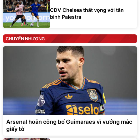
CĐV Chelsea thất vọng với tân
binh Palestra
CHUYỂN NHƯỢNG
Arsenal hoãn công bố Guimaraes vì vướng mắc
giấy tờ