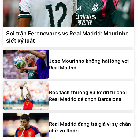
Soi trận Ferencvaros vs Real Madrid: Mourinho
siết kỷ luật
Jose Mourinho không hài lòng với
Real Madrid
Bóc tách thương vụ Rodri từ chối
Real Madrid để chọn Barcelona
Real Madrid đang trả giá vì sự chần
chừ vụ Rodri