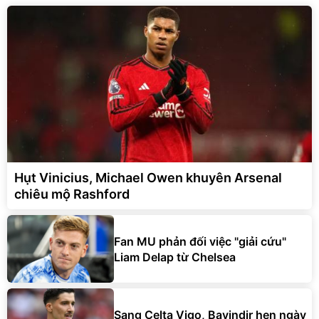
Hụt Vinicius, Michael Owen khuyên Arsenal
chiêu mộ Rashford
Fan MU phản đối việc "giải cứu"
Liam Delap từ Chelsea
Sang Celta Vigo, Bayindir hẹn ngày