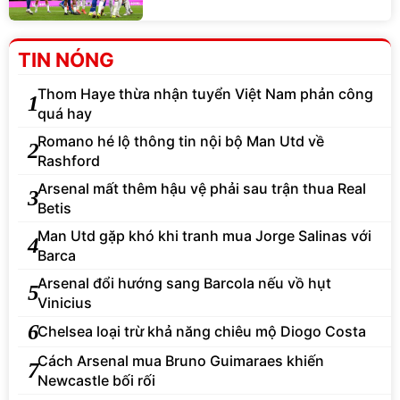
TIN NÓNG
Thom Haye thừa nhận tuyển Việt Nam phản công
1
quá hay
Romano hé lộ thông tin nội bộ Man Utd về
2
Rashford
Arsenal mất thêm hậu vệ phải sau trận thua Real
3
Betis
Man Utd gặp khó khi tranh mua Jorge Salinas với
4
Barca
Arsenal đổi hướng sang Barcola nếu vồ hụt
5
Vinicius
6
Chelsea loại trừ khả năng chiêu mộ Diogo Costa
Cách Arsenal mua Bruno Guimaraes khiến
7
Newcastle bối rối