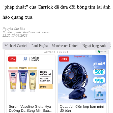
"phép thuật" của Carrick để đưa đội bóng tìm lại ánh
hào quang xưa.
Nguyễn Gia Bảo
Nguồn: giaitri.thoibaovhnt.com.vn
22:25 13/06/2026
Michael Carrick
Paul Pogba
Manchester United
Ngoại hạng Anh
C
ADVERTISEMENT
-6%
-63%
Serum Vaseline Gluta-Hya
Quạt tích điện kẹp bàn mini
Dưỡng Da Sáng Mịn Sau 7
để bàn