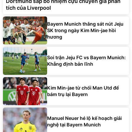
Dortmund sắp bổ nhiệm cựu chuyên gia phân
tích của Liverpool
Bayern Munich thắng sát nút Jeju
SK trong ngày Kim Min-jae hồi
hương
Soi trận Jeju FC vs Bayern Munich:
Khẳng định bản lĩnh
Kim Min-jae từ chối Man Utd để
bám trụ lại Bayern
Manuel Neuer hé lộ kế hoạch giải
nghệ tại Bayern Munich