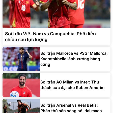
Soi trận Việt Nam vs Campuchia: Phô diễn
chiều sâu lực lượng
Soi trận Mallorca vs PSG: Mallorca:
Kvaratskhelia lãnh xướng hàng
công
Soi trận AC Milan vs Inter: Thử
thách cực đại cho Ruben Amorim
Soi trận Arsenal vs Real Betis:
Pháo thủ sẵn sàng nối dài mạch