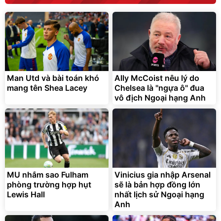
190.000
3.000.000
đ
đ
138.330
2.200.000
đ
đ
Discount
Flash Sale
Unmute
Vali Bamozo Khung Nhôm
9066 Size 20/24/28 Cao
Cấp
1.000.000
đ
825.000
Man Utd và bài toán khó
Ally McCoist nêu lý do
đ
mang tên Shea Lacey
Chelsea là "ngựa ô" đua
Flash Sale
vô địch Ngoại hạng Anh
Lót ghế ôtô, nâng lưng
chống nóng giúp thoải mái
trong di chuyển
295.000
MU nhắm sao Fulham
Vinicius gia nhập Arsenal
đ
phòng trường hợp hụt
sẽ là bản hợp đồng lớn
Đã bán nhiều
Lewis Hall
nhất lịch sử Ngoại hạng
Anh