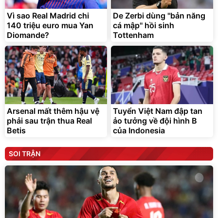
Vì sao Real Madrid chi
De Zerbi dùng ''bản năng
140 triệu euro mua Yan
cá mập'' hồi sinh
Diomande?
Tottenham
Arsenal mất thêm hậu vệ
Tuyển Việt Nam đập tan
phải sau trận thua Real
ảo tưởng về đội hình B
Betis
của Indonesia
SOI TRẬN