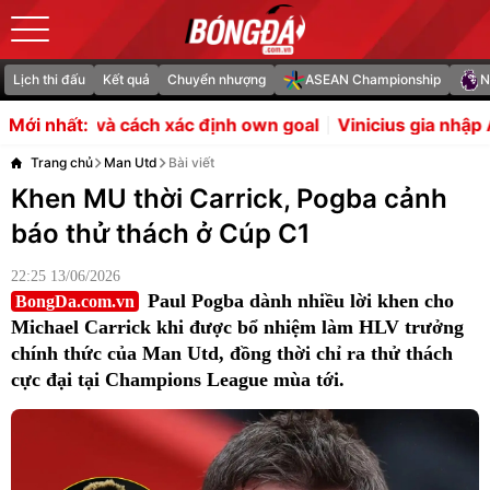
Lịch thi đấu
Kết quả
Chuyển nhượng
ASEAN Championship
N
xác định own goal
Vinicius gia nhập Arsenal sẽ là bản h
Mới nhất:
Trang chủ
Man Utd
Bài viết
Khen MU thời Carrick, Pogba cảnh
báo thử thách ở Cúp C1
22:25 13/06/2026
Paul Pogba dành nhiều lời khen cho
BongDa.com.vn
Michael Carrick khi được bổ nhiệm làm HLV trưởng
chính thức của Man Utd, đồng thời chỉ ra thử thách
cực đại tại Champions League mùa tới.