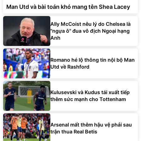
Man Utd và bài toán khó mang tên Shea Lacey
Ally McCoist nêu lý do Chelsea là
"ngựa ô" đua vô địch Ngoại hạng
Anh
Romano hé lộ thông tin nội bộ Man
Utd về Rashford
Kulusevski và Kudus tái xuất tiếp
thêm sức mạnh cho Tottenham
Arsenal mất thêm hậu vệ phải sau
trận thua Real Betis