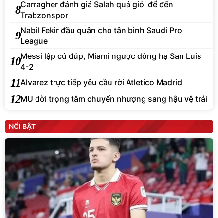
Carragher đánh giá Salah quá giỏi để đến
8
Trabzonspor
Nabil Fekir đầu quân cho tân binh Saudi Pro
9
League
Messi lập cú đúp, Miami ngược dòng hạ San Luis
10
4-2
11
Alvarez trực tiếp yêu cầu rời Atletico Madrid
12
MU dời trọng tâm chuyển nhượng sang hậu vệ trái
NỔI BẬT