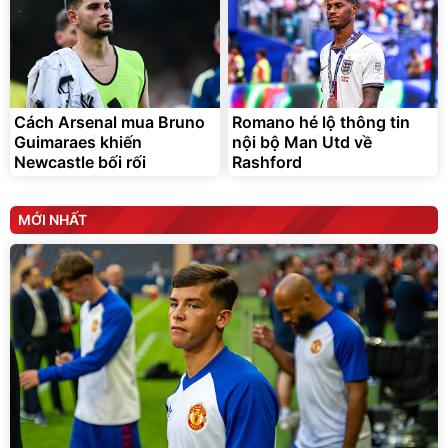
Cách Arsenal mua Bruno
Romano hé lộ thông tin
Guimaraes khiến
nội bộ Man Utd về
Newcastle bối rối
Rashford
MỚI NHẤT