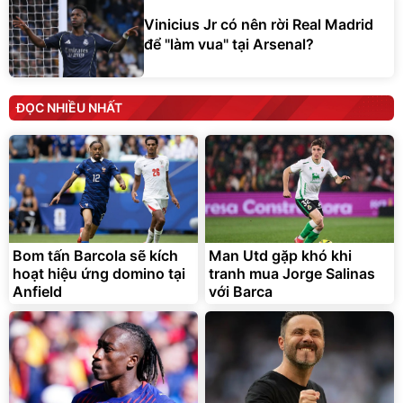
Vinicius Jr có nên rời Real Madrid
để "làm vua" tại Arsenal?
ĐỌC NHIỀU NHẤT
Bom tấn Barcola sẽ kích
Man Utd gặp khó khi
hoạt hiệu ứng domino tại
tranh mua Jorge Salinas
Anfield
với Barca