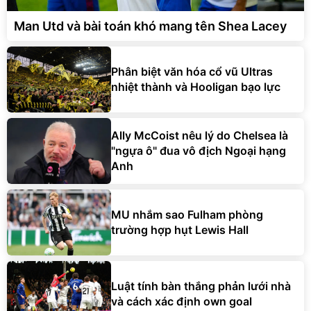
Man Utd và bài toán khó mang tên Shea Lacey
Phân biệt văn hóa cổ vũ Ultras
nhiệt thành và Hooligan bạo lực
Ally McCoist nêu lý do Chelsea là
"ngựa ô" đua vô địch Ngoại hạng
Anh
MU nhắm sao Fulham phòng
trường hợp hụt Lewis Hall
Luật tính bàn thắng phản lưới nhà
và cách xác định own goal