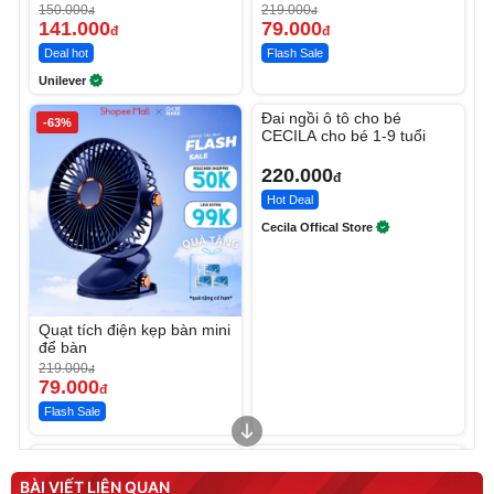
Ngày
150.000
219.000
đ
đ
141.000
79.000
đ
đ
Deal hot
Flash Sale
Unilever
Unmute
Đai ngồi ô tô cho bé
-63%
CECILA cho bé 1-9 tuổi
220.000
đ
Hot Deal
Cecila Offical Store
Quạt tích điện kẹp bàn mini
để bàn
219.000
đ
79.000
đ
Flash Sale
Unmute
Unmute
Sữa dưỡng thể nâng tông
Robot Hút Bụi Lau Nhà -
tức thì Vaseline Body
D2-001 - Thông Minh
BÀI VIẾT LIÊN QUAN