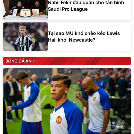
Nabil Fekir đầu quân cho tân binh
Saudi Pro League
Tại sao MU khó chèo kéo Lewis
Hall khỏi Newcastle?
BÓNG ĐÁ ANH