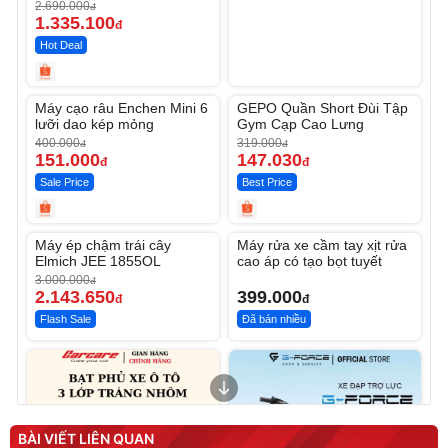
12.000mAh
2.690.000
đ
1.335.100
đ
Hot Deal
Unmute
Unmute
Máy cạo râu Enchen Mini 6
GEPO Quần Short Đùi Tập
-62%
-53%
lưỡi dao kép mỏng
Gym Cạp Cao Lưng
400.000
319.000
đ
đ
151.000
147.030
đ
đ
Sale Price
Best Price
Unmute
Unmute
Máy ép chậm trái cây
Máy rửa xe cầm tay xịt rửa
-28%
Elmich JEE 1855OL
cao áp có tạo bọt tuyết
3.000.000
đ
2.143.650
399.000
đ
đ
Flash Sale
Đã bán nhiều
BÀI VIẾT LIÊN QUAN