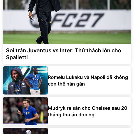
Soi trận Juventus vs Inter: Thử thách lớn cho
Spalletti
Romelu Lukaku và Napoli đã không
còn thể hàn gắn
Mudryk ra sân cho Chelsea sau 20
tháng thụ án doping