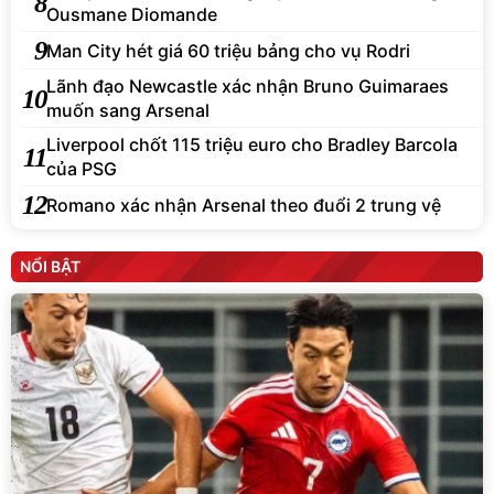
8
Ousmane Diomande
9
Man City hét giá 60 triệu bảng cho vụ Rodri
Lãnh đạo Newcastle xác nhận Bruno Guimaraes
10
muốn sang Arsenal
Liverpool chốt 115 triệu euro cho Bradley Barcola
11
của PSG
12
Romano xác nhận Arsenal theo đuổi 2 trung vệ
NỔI BẬT