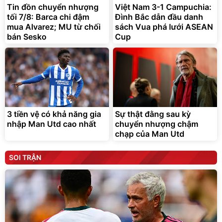
Tin đồn chuyển nhượng
Việt Nam 3-1 Campuchia:
tối 7/8: Barca chi đậm
Đình Bắc dẫn đầu danh
mua Alvarez; MU từ chối
sách Vua phá lưới ASEAN
bán Sesko
Cup
3 tiền vệ có khả năng gia
Sự thật đằng sau kỳ
nhập Man Utd cao nhất
chuyển nhượng chậm
chạp của Man Utd
SOI TRẬN