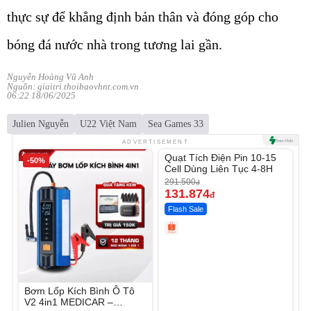
thực sự để khẳng định bản thân và đóng góp cho
bóng đá nước nhà trong tương lai gần.
Nguyễn Hoàng Vũ Anh
Nguồn: giaitri.thoibaovhnt.com.vn
06:22 18/06/2025
Julien Nguyễn
U22 Việt Nam
Sea Games 33
Unmute
ADVERTISEMENT
Quạt Tích Điện Pin 10-15
-50%
-54%
Cell Dùng Liên Tục 4-8H
291.500
đ
131.874
đ
Flash Sale
Bơm Lốp Kích Bình Ô Tô
V2 4in1 MEDICAR –