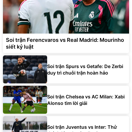
Soi trận Ferencvaros vs Real Madrid: Mourinho
siết kỷ luật
Soi trận Spurs vs Getafe: De Zerbi
duy trì chuỗi trận hoàn hảo
Soi trận Chelsea vs AC Milan: Xabi
Alonso tìm lời giải
Soi trận Juventus vs Inter: Thử