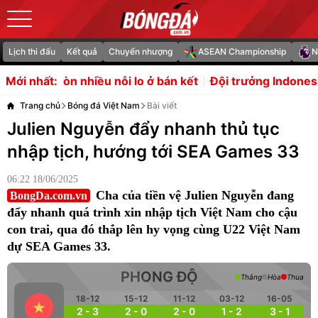
Lịch thi đấu
Kết quả
Chuyển nhượng
ASEAN Championship
N
nỗi lo ở bán kết
Đội trưởng Indonesia: "Tôi xin lỗi"
Liv
Mới nhất:
Trang chủ
Bóng đá Việt Nam
Bài viết
Julien Nguyễn đẩy nhanh thủ tục
nhập tịch, hướng tới SEA Games 33
06:22 18/06/2025
Cha của tiền vệ Julien Nguyễn đang
BongDa.com.vn
đẩy nhanh quá trình xin nhập tịch Việt Nam cho cậu
con trai, qua đó thắp lên hy vọng cùng U22 Việt Nam
dự SEA Games 33.
PHONG ĐỘ
Thắng
Hòa
Thua
18-12
15-12
11-12
03-12
16-05
2 - 3
2 - 0
2 - 0
1 - 2
3 - 1