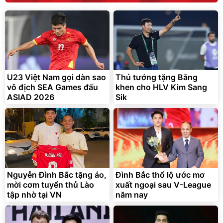
Bạt phủ xe ô tô cao cấp,
Xe đạp điện trợ lực G-
tráng nhôm 03 lớp
Force C14 gấp gọn bỏ cốp
tiện lợi
392.000
9.900.000
đ
đ
U23 Việt Nam gọi dàn sao
Thủ tướng tặng Bằng
325.000
7.092.000
đ
đ
vô địch SEA Games đấu
khen cho HLV Kim Sang
Đã bán nhiều
Đang xem nhiều
ASIAD 2026
Sik
G-FORCE VIETNA
Nguyễn Đình Bắc tặng áo,
Đình Bắc thổ lộ ước mơ
mời cơm tuyển thủ Lào
xuất ngoại sau V-League
tập nhờ tại VN
năm nay