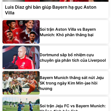
Luis Diaz ghi bàn giúp Bayern hạ gục Aston
Villa
Soi trận Aston Villa vs Bayern
Munich: Khó phân thắng bại
Dortmund sắp bổ nhiệm cựu
chuyên gia phân tích của Liverpool
Bayern Munich thắng sát nút Jeju
SK trong ngày Kim Min-jae hồi
hương
Soi trận Jeju FC vs Bayern Munich: