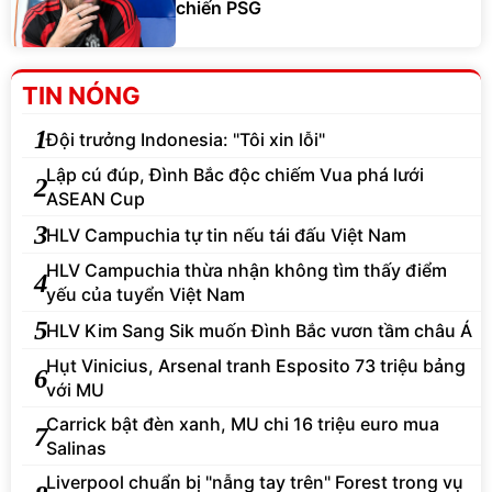
chiến PSG
TIN NÓNG
1
Đội trưởng Indonesia: "Tôi xin lỗi"
Lập cú đúp, Đình Bắc độc chiếm Vua phá lưới
2
ASEAN Cup
3
HLV Campuchia tự tin nếu tái đấu Việt Nam
HLV Campuchia thừa nhận không tìm thấy điểm
4
yếu của tuyển Việt Nam
5
HLV Kim Sang Sik muốn Đình Bắc vươn tầm châu Á
Hụt Vinicius, Arsenal tranh Esposito 73 triệu bảng
6
với MU
Carrick bật đèn xanh, MU chi 16 triệu euro mua
7
Salinas
Liverpool chuẩn bị "nẫng tay trên" Forest trong vụ