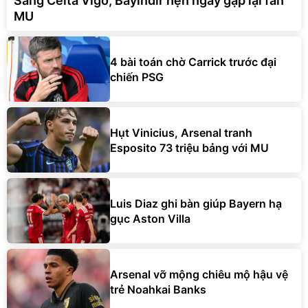
Sang Celta Vigo, Bayindir hẹn ngày gặp lại fan
MU
4 bài toán chờ Carrick trước đại
chiến PSG
Hụt Vinicius, Arsenal tranh
Esposito 73 triệu bảng với MU
Luis Diaz ghi bàn giúp Bayern hạ
gục Aston Villa
Arsenal vỡ mộng chiêu mộ hậu vệ
trẻ Noahkai Banks