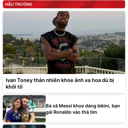
HẬU TRƯỜNG
Ivan Toney thản nhiên khoe ảnh xa hoa dù bị
khởi tố
Bà xã Messi khoe dáng bikini, bạn
gái Ronaldo vào thả tim