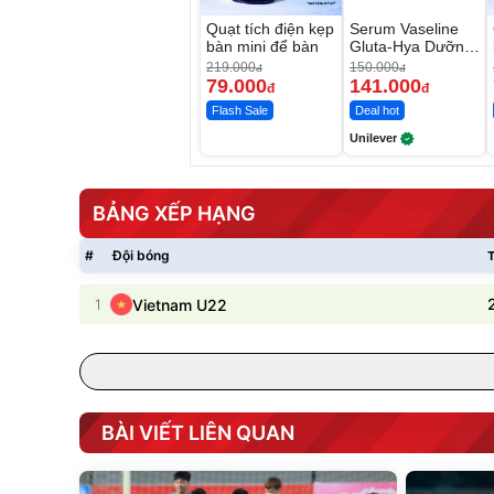
Quạt tích điện kẹp
Serum Vaseline
bàn mini để bàn
Gluta-Hya Dưỡng
Da Sáng Mịn Sau
219.000
150.000
đ
đ
7 Ngày
79.000
141.000
đ
đ
Flash Sale
Deal hot
Unilever
BẢNG XẾP HẠNG
#
Đội bóng
T
1
Vietnam U22
BÀI VIẾT LIÊN QUAN