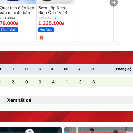
Quạt tích điện kẹp
Bơm Lốp Kích
bàn mini để bàn
Bình Ô Tô V2 4in1
MEDICAR –
219.000
2.690.000
đ
đ
12.000mAh
79.000
1.335.100
đ
đ
Flash Sale
Hot Deal
r
T
H
B
BT
BB
+/-
Đ
Phong độ
2
2
0
0
4
1
3
6
Xem tất cả