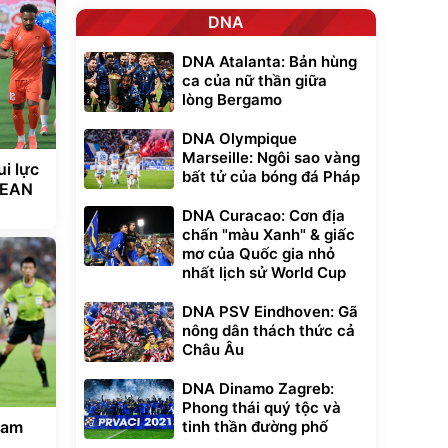
DNA
DNA Atalanta: Bản hùng
ca của nữ thần giữa
lòng Bergamo
DNA Olympique
Marseille: Ngôi sao vàng
ui lực
bất tử của bóng đá Pháp
SEAN
DNA Curacao: Cơn địa
chấn "màu Xanh" & giấc
mơ của Quốc gia nhỏ
nhất lịch sử World Cup
DNA PSV Eindhoven: Gã
nông dân thách thức cả
Châu Âu
DNA Dinamo Zagreb:
Phong thái quý tộc và
Nam
tinh thần đường phố