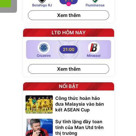
KT
Botafogo RJ
Fluminense
Xem thêm
LTĐ HÔM NAY
21:00
Cruzeiro
Mirassol
Xem thêm
NỔI BẬT
Công thức hoàn hảo
đưa Malaysia vào bán
kết ASEAN Cup
Sự tĩnh lặng đầy toan
tính của Man Utd trên
thị trường