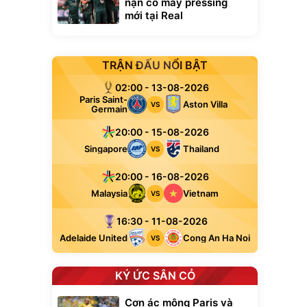
nặn cỗ máy pressing
mới tại Real
TRẬN ĐẤU NỔI BẬT
02:00 - 13-08-2026
Paris Saint-
Aston Villa
VS
Germain
20:00 - 15-08-2026
Singapore
Thailand
VS
20:00 - 16-08-2026
Malaysia
Vietnam
VS
16:30 - 11-08-2026
Adelaide United
Cong An Ha Noi
VS
KÝ ỨC SÂN CỎ
Cơn ác mộng Paris và