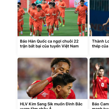
Báo Hàn Quốc ca ngợi chuỗi 22
Thành Lo
trận bất bại của tuyển Việt Nam
thép của
HLV Kim Sang Sik muốn Đình Bắc
Báo Camp
vươn tầm châu Á
mạnh tuy