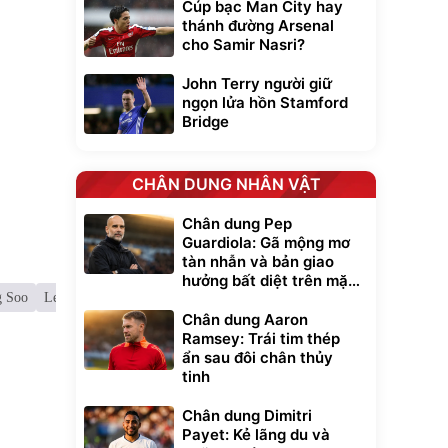
Cúp bạc Man City hay
thánh đường Arsenal
cho Samir Nasri?
John Terry người giữ
ngọn lửa hồn Stamford
Bridge
CHÂN DUNG NHÂN VẬT
Chân dung Pep
Guardiola: Gã mộng mơ
tàn nhẫn và bản giao
hưởng bất diệt trên mặt
g Soo
Lee Woon Jae
cỏ xanh
Chân dung Aaron
Ramsey: Trái tim thép
xe cầm
ẩn sau đôi chân thủy
ửa cao áp
tinh
t tuyết
0
đ
Chân dung Dimitri
ều
Payet: Kẻ lãng du và