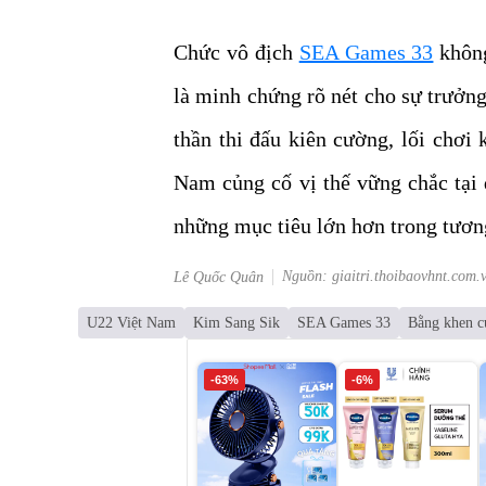
Chức vô địch
SEA Games 33
không
là minh chứng rõ nét cho sự trưởng
thần thi đấu kiên cường, lối chơi
Nam củng cố vị thế vững chắc tại 
những mục tiêu lớn hơn trong tương
Nguồn: giaitri.thoibaovhnt.com.
Lê Quốc Quân
U22 Việt Nam
Kim Sang Sik
SEA Games 33
Bằng khen c
-63%
-6%