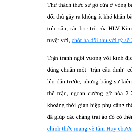
Thử thách thực sự gõ cửa ở vòng b
đối thủ gây ra không ít khó khăn bằ
trên sân, các học trò của HLV Kim
tuyệt vời,
chốt hạ đối thủ với tỷ số
Trận tranh ngôi vương với kình đị
đúng chuẩn một "trận cầu đinh" c
lên dẫn trước, nhưng bằng sự kiên
thế trận, ngoan cường gỡ hòa 2-
khoảng thời gian hiệp phụ căng th
đã giúp các chàng trai áo đỏ có th
chính thức mang về tấm Huy chươ