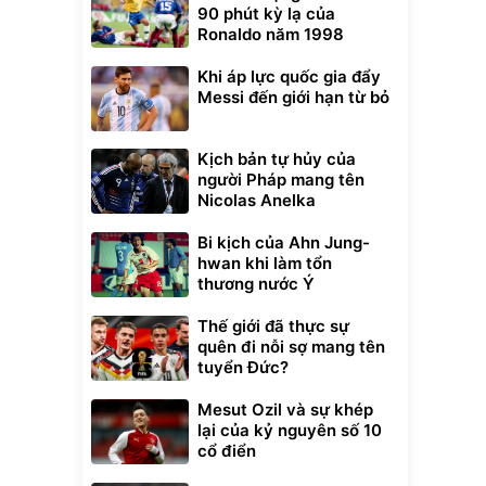
90 phút kỳ lạ của
Ronaldo năm 1998
Khi áp lực quốc gia đẩy
Messi đến giới hạn từ bỏ
Kịch bản tự hủy của
người Pháp mang tên
Nicolas Anelka
Bi kịch của Ahn Jung-
hwan khi làm tổn
thương nước Ý
Thế giới đã thực sự
quên đi nỗi sợ mang tên
tuyển Đức?
Mesut Ozil và sự khép
lại của kỷ nguyên số 10
cổ điển