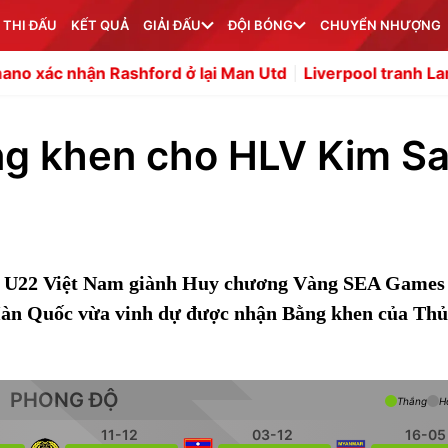
 THI ĐẤU
KẾT QUẢ
GIẢI ĐẤU
ĐỘI BÓNG
CHUYỂN NHƯỢNG
Rashford ở lại Man Utd
Liverpool tranh Lamine Camara 
ng khen cho HLV Kim S
ưa U22 Việt Nam giành Huy chương Vàng SEA Games 
Hàn Quốc vừa vinh dự được nhận Bằng khen của Thủ
PHONG ĐỘ
Thắng
H
11-12
03-12
16-05