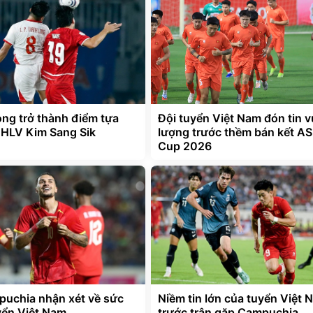
ng trở thành điểm tựa
Đội tuyển Việt Nam đón tin v
 HLV Kim Sang Sik
lượng trước thềm bán kết A
Cup 2026
uchia nhận xét về sức
Niềm tin lớn của tuyển Việt 
ển Việt Nam
trước trận gặp Campuchia