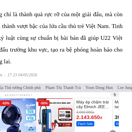
 chỉ là thành quả rực rỡ của một giải đấu, mà còn
 thành vượt bậc của lứa cầu thủ trẻ Việt Nam. Tinh
 kỷ luật cùng sự chuẩn bị bài bản đã giúp U22 Việt
đấu trường khu vực, tạo ra bệ phóng hoàn hảo cho
 lai.
vn
17:23 04/05/2026
ủa Thủ tướng Chính phủ
Phạm Thị Thanh Trà
Yoon Dong Hun
Lee Jun
Unmute
Unmute
ADVERTISEMENT
Máy ép chậm trái
Máy rửa 
-63%
-50%
-28%
cây Elmich JEE
tay xịt r
1855OL
có tạo bọ
3.000.000
đ
2.143.650
399.00
đ
Flash Sale
Đã bán nhi