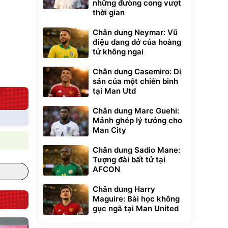
những đường cong vượt
thời gian
Bạt phủ xe ô tô
Xe đạp điện trợ
cao cấp, tráng
lực G-Force C14
nhôm 03 lớp
gấp gọn bỏ cốp
392.000
Chân dung Neymar: Vũ
9.900.000
đ
đ
tiện lợi
325.000
7.092.000
đ
điệu dang dở của hoàng
đ
tử không ngai
Đã bán nhiều
Đang xem nhiều
G-FORCE VIETNA
Chân dung Casemiro: Di
sản của một chiến binh
tại Man Utd
Chân dung Marc Guehi:
Mảnh ghép lý tưởng cho
Man City
Chân dung Sadio Mane:
Tượng đài bất tử tại
AFCON
Chân dung Harry
Maguire: Bài học không
gục ngã tại Man United