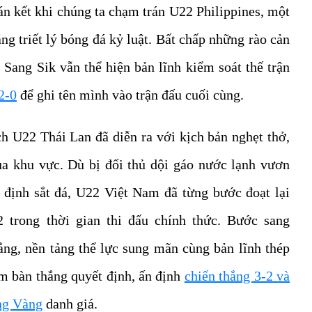
án kết khi chúng ta chạm trán U22 Philippines, một
ng triết lý bóng đá kỷ luật. Bất chấp những rào cản
 Sang Sik vẫn thể hiện bản lĩnh kiểm soát thế trận
 2-0
để ghi tên mình vào trận đấu cuối cùng.
ch U22 Thái Lan đã diễn ra với kịch bản nghẹt thở,
ủa khu vực. Dù bị đối thủ dội gáo nước lạnh vươn
 định sắt đá, U22 Việt Nam đã từng bước đoạt lại
2 trong thời gian thi đấu chính thức. Bước sang
ẳng, nền tảng thể lực sung mãn cùng bản lĩnh thép
êm bàn thắng quyết định, ấn định
chiến thắng 3-2 và
ng Vàng
danh giá.