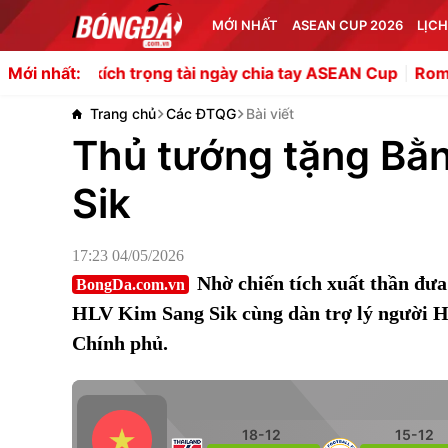
MỚI NHẤT
ASEAN CUP 2026
LỊCH
h trọng tài ngày chia tay ASEAN Cup
Romano xác nhận 
Mới nhất:
Trang chủ
Các ĐTQG
Bài viết
Thủ tướng tặng Bằ
Sik
17:23 04/05/2026
Nhờ chiến tích xuất thần đ
BongDa.com.vn
HLV Kim Sang Sik cùng dàn trợ lý người 
Chính phủ.
18-12
15-12