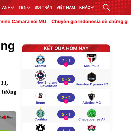
ANH
TBN
SOI TRẬN
VIỆT NAM
KHÁC
với MU
Chuyên gia Indonesia dè chừng ghế dự bị của Đ
ang
KẾT QUẢ HÔM NAY
2
-
1
KT
Gremio
Sao Paulo
0
-
2
33,
New England
KT
Houston Dynamo FC
Revolution
 tướng
2
-
2
KT
Remo
Atletico MG
2
-
1
òa
Thua
KT
Coritiba
Chapecoense AF
1
-
1