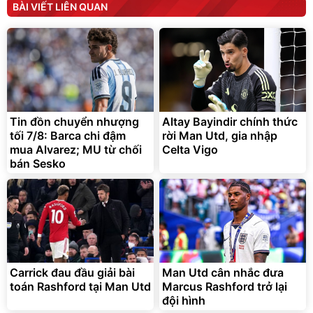
BÀI VIẾT LIÊN QUAN
Bạt phủ xe ô tô cao cấp,
Xe đạp điện trợ lực G-
tráng nhôm 03 lớp
Force C14 gấp gọn bỏ cốp
tiện lợi
392.000
9.900.000
đ
đ
325.000
7.092.000
Tin đồn chuyển nhượng
Altay Bayindir chính thức
đ
đ
tối 7/8: Barca chi đậm
rời Man Utd, gia nhập
Đã bán nhiều
Đang xem nhiều
mua Alvarez; MU từ chối
Celta Vigo
G-FORCE VIETNA
bán Sesko
Carrick đau đầu giải bài
Man Utd cân nhắc đưa
toán Rashford tại Man Utd
Marcus Rashford trở lại
đội hình