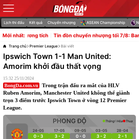
Lịch thi đấu
Kết quả
Chuyển nhượng
ASEAN Championship
N
ích
Tin đồn chuyển nhượng tối 7/8: Barca chi đậm mua A
Mới nhất:
Trang chủ
Premier League
Bài viết
Ipswich Town 1-1 Man United:
Amorim khởi đầu thất vọng
15:32 25/11/2024
Trong trận đấu ra mắt của HLV
BongDa.com.vn
Ruben Amorim, Manchester United không thể giành
trọn 3 điểm trước Ipswich Town ở vòng 12 Premier
League.
PHONG ĐỘ
Thắng
Hòa
Thua
24-05
17-05
09-05
03-05
28-04
0 - 3
3 - 2
0 - 0
3 - 2
2 - 1