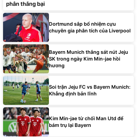
phân thắng bại
Dortmund sắp bổ nhiệm cựu
chuyên gia phân tích của Liverpool
Bayern Munich thắng sát nút Jeju
SK trong ngày Kim Min-jae hồi
hương
Soi trận Jeju FC vs Bayern Munich:
Khẳng định bản lĩnh
Kim Min-jae từ chối Man Utd để
bám trụ lại Bayern