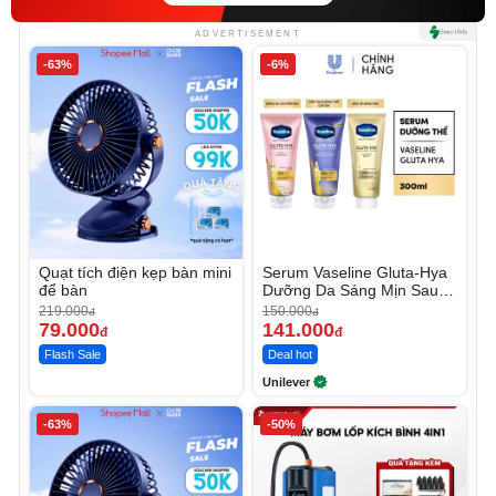
ADVERTISEMENT
-63%
-6%
Quạt tích điện kẹp bàn mini
Serum Vaseline Gluta-Hya
để bàn
Dưỡng Da Sáng Mịn Sau 7
Ngày
219.000
150.000
đ
đ
79.000
141.000
đ
đ
Flash Sale
Deal hot
Unilever
-63%
-50%