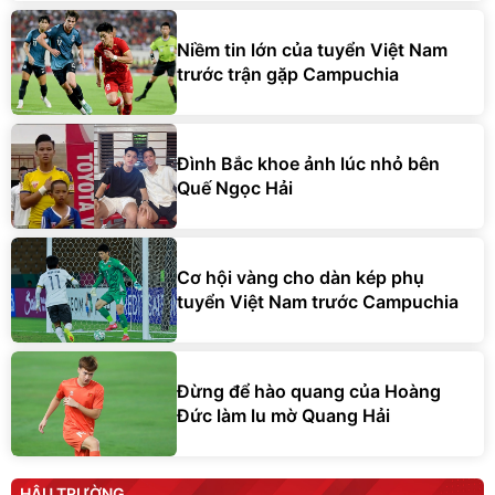
Niềm tin lớn của tuyển Việt Nam
trước trận gặp Campuchia
Đình Bắc khoe ảnh lúc nhỏ bên
Quế Ngọc Hải
Cơ hội vàng cho dàn kép phụ
tuyển Việt Nam trước Campuchia
Đừng để hào quang của Hoàng
Đức làm lu mờ Quang Hải
HẬU TRƯỜNG