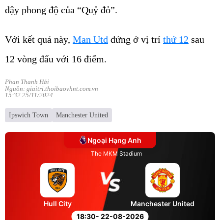
dậy phong độ của “Quỷ đỏ”.
Với kết quả này,
Man Utd
đứng ở vị trí
thứ 12
sau
12 vòng đấu với 16 điểm.
Phan Thanh Hải
Nguồn: giaitri.thoibaovhnt.com.vn
15:32 25/11/2024
Ipswich Town
Manchester United
Ngoại Hạng Anh
The MKM Stadium
Hull City
Manchester United
18:30
- 22-08-2026