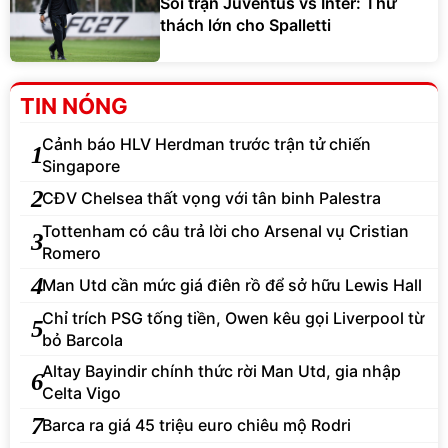
Soi trận Juventus vs Inter: Thử
thách lớn cho Spalletti
TIN NÓNG
Cảnh báo HLV Herdman trước trận tử chiến
1
Singapore
2
CĐV Chelsea thất vọng với tân binh Palestra
Tottenham có câu trả lời cho Arsenal vụ Cristian
3
Romero
4
Man Utd cần mức giá điên rồ để sở hữu Lewis Hall
Chỉ trích PSG tống tiền, Owen kêu gọi Liverpool từ
5
bỏ Barcola
Altay Bayindir chính thức rời Man Utd, gia nhập
6
Celta Vigo
7
Barca ra giá 45 triệu euro chiêu mộ Rodri