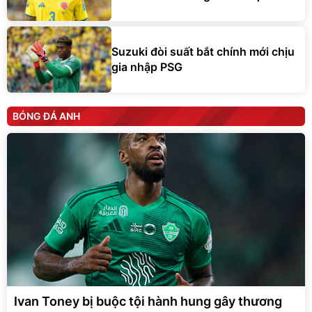
Suzuki đòi suất bắt chính mới chịu
gia nhập PSG
BÓNG ĐÁ ANH
Ivan Toney bị buộc tội hành hung gây thương