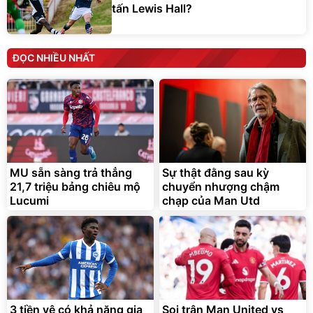
tấn Lewis Hall?
ĐỌC NHIỀU NHẤT
MU sẵn sàng trả thẳng
Sự thật đằng sau kỳ
21,7 triệu bảng chiêu mộ
chuyển nhượng chậm
Lucumi
chạp của Man Utd
3 tiền vệ có khả năng gia
Soi trận Man United vs