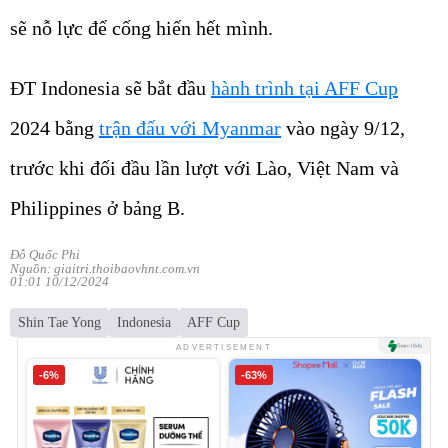
sẽ nỗ lực để cống hiến hết mình.
ĐT Indonesia sẽ bắt đầu
hành trình tại AFF Cup
2024 bằng
trận đấu với Myanmar
vào ngày 9/12,
trước khi đối đầu lần lượt với Lào, Việt Nam và
Philippines ở bảng B.
Đỗ Quốc Phi
Nguồn: giaitri.thoibaovhnt.com.vn
01:01 10/12/2024
Shin Tae Yong
Indonesia
AFF Cup
ADVERTISEMENT
-6%
-63%