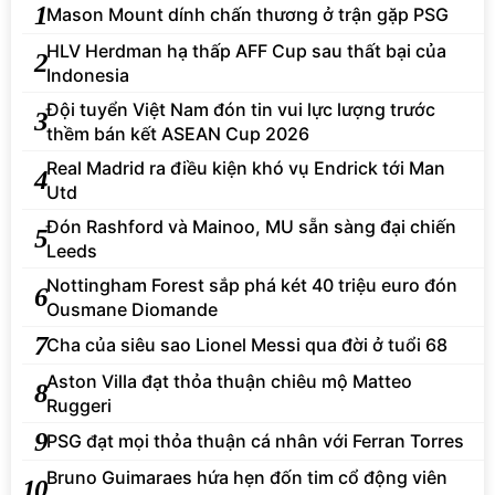
1
Mason Mount dính chấn thương ở trận gặp PSG
HLV Herdman hạ thấp AFF Cup sau thất bại của
2
Indonesia
Đội tuyển Việt Nam đón tin vui lực lượng trước
3
thềm bán kết ASEAN Cup 2026
Real Madrid ra điều kiện khó vụ Endrick tới Man
4
Utd
Đón Rashford và Mainoo, MU sẵn sàng đại chiến
5
Leeds
Nottingham Forest sắp phá két 40 triệu euro đón
6
Ousmane Diomande
7
Cha của siêu sao Lionel Messi qua đời ở tuổi 68
Aston Villa đạt thỏa thuận chiêu mộ Matteo
8
Ruggeri
9
PSG đạt mọi thỏa thuận cá nhân với Ferran Torres
Bruno Guimaraes hứa hẹn đốn tim cổ động viên
10