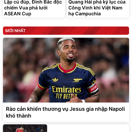
Lập cú đúp, Đình Bắc độc
Quang Hải phá kỷ lục của
chiếm Vua phá lưới
Công Vinh khi Việt Nam
ASEAN Cup
hạ Campuchia
MỚI NHẤT
Rào cản khiến thương vụ Jesus gia nhập Napoli
khó thành