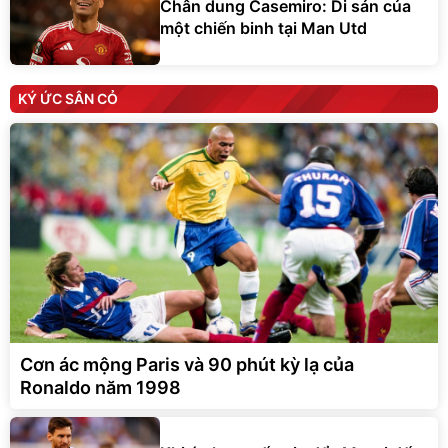
Chân dung Casemiro: Di sản của
một chiến binh tại Man Utd
KÝ ỨC SÂN CỎ
Cơn ác mộng Paris và 90 phút kỳ lạ của
Ronaldo năm 1998