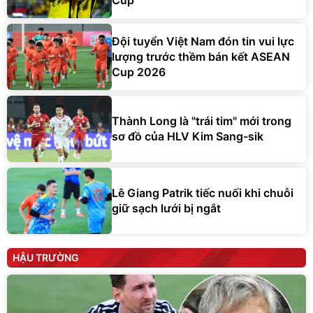
Cup
Đội tuyển Việt Nam đón tin vui lực
lượng trước thềm bán kết ASEAN
Cup 2026
Thành Long là "trái tim" mới trong
sơ đồ của HLV Kim Sang-sik
Lê Giang Patrik tiếc nuối khi chuỗi
giữ sạch lưới bị ngắt
HẬU TRƯỜNG