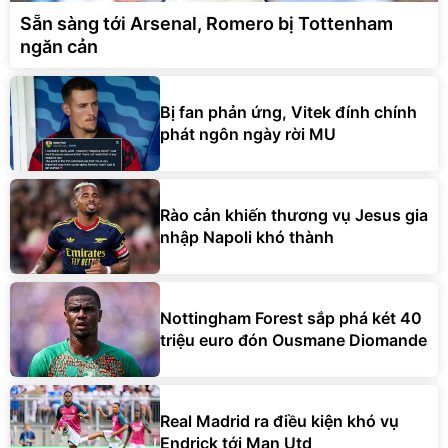
Sẵn sàng tới Arsenal, Romero bị Tottenham
ngăn cản
Bị fan phản ứng, Vitek đính chính
phát ngôn ngày rời MU
Rào cản khiến thương vụ Jesus gia
nhập Napoli khó thành
Nottingham Forest sắp phá két 40
triệu euro đón Ousmane Diomande
Real Madrid ra điều kiện khó vụ
Endrick tới Man Utd