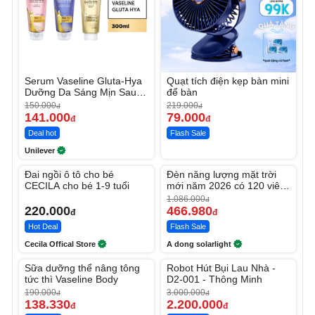
Serum Vaseline Gluta-Hya
Quạt tích điện kẹp bàn mini
Dưỡng Da Sáng Mịn Sau 7
để bàn
Ngày
150.000
219.000
đ
đ
141.000
79.000
đ
đ
Deal hot
Flash Sale
Unilever
Unmute
Unmute
Đai ngồi ô tô cho bé
Đèn năng lượng mặt trời
-56%
CECILA cho bé 1-9 tuổi
mới năm 2026 có 120 viên
LED lớn
1.086.000
đ
220.000
466.980
đ
đ
Hot Deal
Flash Sale
Cecila Offical Store
A dong solarlight
Unmute
Unmute
Sữa dưỡng thể nâng tông
Robot Hút Bụi Lau Nhà -
-27%
-26%
tức thì Vaseline Body
D2-001 - Thông Minh
190.000
3.000.000
đ
đ
138.330
2.200.000
đ
đ