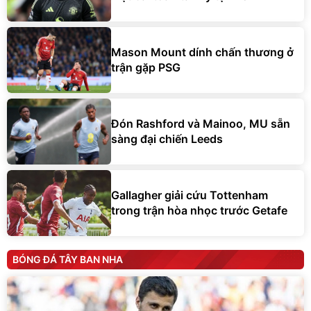
Mason Mount dính chấn thương ở
trận gặp PSG
Đón Rashford và Mainoo, MU sẵn
sàng đại chiến Leeds
Gallagher giải cứu Tottenham
trong trận hòa nhọc trước Getafe
BÓNG ĐÁ TÂY BAN NHA