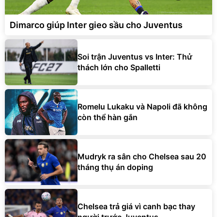
Dimarco giúp Inter gieo sầu cho Juventus
Soi trận Juventus vs Inter: Thử
thách lớn cho Spalletti
Romelu Lukaku và Napoli đã không
còn thể hàn gắn
Mudryk ra sân cho Chelsea sau 20
tháng thụ án doping
Chelsea trả giá vì canh bạc thay