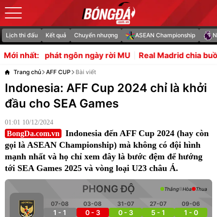
Lịch thi đấu
Kết quả
Chuyển nhượng
ASEAN Championship
N
ngôn ngày rời MU
Real Madrid chia buồn khi cha Messi qu
Mới nhất:
Trang chủ
AFF CUP
Bài viết
Indonesia: AFF Cup 2024 chỉ là khởi
đầu cho SEA Games
01:01 10/12/2024
Indonesia đến AFF Cup 2024 (hay còn
BongDa.com.vn
gọi là ASEAN Championship) mà không có đội hình
mạnh nhất và họ chỉ xem đây là bước đệm để hướng
tới SEA Games 2025 và vòng loại U23 châu Á.
PHONG ĐỘ
Thắng
Hòa
Thua
07-08
03-08
31-07
27-07
09-06
1 - 1
0 - 3
0 - 3
5 - 1
1 - 0