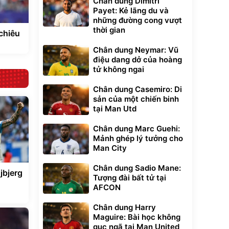
Chân dung Dimitri
Payet: Kẻ lãng du và
những đường cong vượt
thời gian
 chiêu
Chân dung Neymar: Vũ
điệu dang dở của hoàng
tử không ngai
Chân dung Casemiro: Di
sản của một chiến binh
tại Man Utd
Chân dung Marc Guehi:
Mảnh ghép lý tưởng cho
Man City
Chân dung Sadio Mane:
jbjerg
Tượng đài bất tử tại
AFCON
Chân dung Harry
Maguire: Bài học không
gục ngã tại Man United