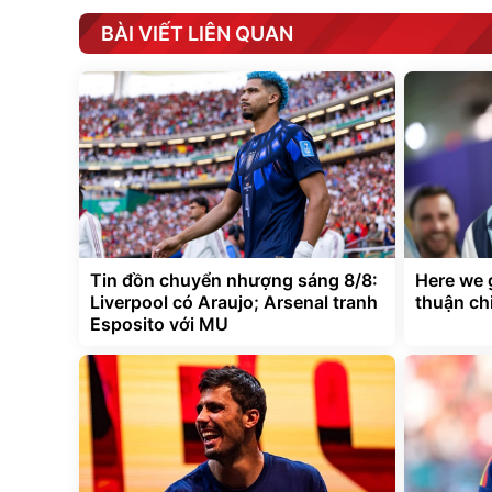
BÀI VIẾT LIÊN QUAN
Tin đồn chuyển nhượng sáng 8/8:
Here we 
Liverpool có Araujo; Arsenal tranh
thuận ch
Esposito với MU