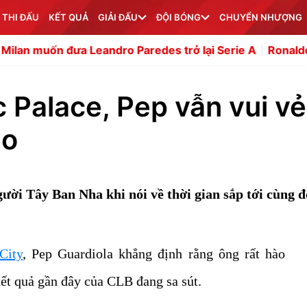
 THI ĐẤU
KẾT QUẢ
GIẢI ĐẤU
ĐỘI BÓNG
CHUYỂN NHƯỢNG
 Leandro Paredes trở lại Serie A
Ronaldo vắng mặt 2 tr
 Palace, Pep vẫn vui vẻ
áo
ười Tây Ban Nha khi nói về thời gian sắp tới cùng đ
City
, Pep Guardiola khẳng định rằng ông rất hào
t quả gần đây của CLB đang sa sút.