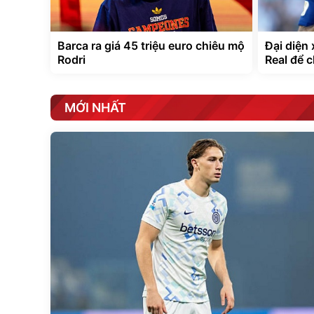
Barca ra giá 45 triệu euro chiêu mộ
Đại diện 
Rodri
Real để 
MỚI NHẤT