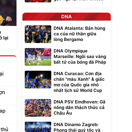
DNA
DNA Atalanta: Bản hùng
a
ca của nữ thần giữa
 lại
lòng Bergamo
DNA Olympique
Marseille: Ngôi sao vàng
bất tử của bóng đá Pháp
DNA Curacao: Cơn địa
ại
chấn "màu Xanh" & giấc
mơ của Quốc gia nhỏ
nhất lịch sử World Cup
ợn
DNA PSV Eindhoven: Gã
nông dân thách thức cả
lap
Châu Âu
DNA Dinamo Zagreb:
 thủ
Phong thái quý tộc và