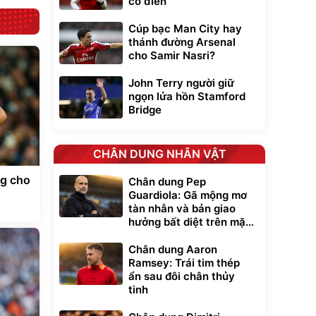
cổ điển
Cúp bạc Man City hay
thánh đường Arsenal
cho Samir Nasri?
John Terry người giữ
ngọn lửa hồn Stamford
Bridge
CHÂN DUNG NHÂN VẬT
ng cho
Chân dung Pep
Guardiola: Gã mộng mơ
tàn nhẫn và bản giao
hưởng bất diệt trên mặt
cỏ xanh
Chân dung Aaron
Ramsey: Trái tim thép
ẩn sau đôi chân thủy
tinh