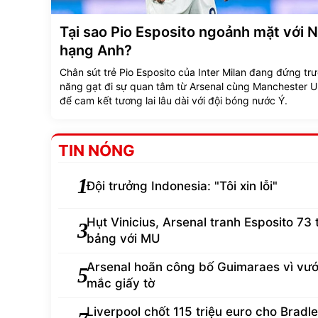
Tại sao Pio Esposito ngoảnh mặt với 
hạng Anh?
Chân sút trẻ Pio Esposito của Inter Milan đang đứng tr
năng gạt đi sự quan tâm từ Arsenal cùng Manchester U
để cam kết tương lai lâu dài với đội bóng nước Ý.
TIN NÓNG
1
Đội trưởng Indonesia: "Tôi xin lỗi"
Hụt Vinicius, Arsenal tranh Esposito 73 
3
bảng với MU
Arsenal hoãn công bố Guimaraes vì vư
5
mắc giấy tờ
Liverpool chốt 115 triệu euro cho Bradl