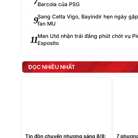
7
Barcola của PSG
Sang Celta Vigo, Bayindir hẹn ngày gặp 
9
fan MU
Man Utd nhận trái đắng phút chót vụ Pi
11
Esposito
ĐỌC NHIỀU NHẤT
Tin đồn chuyển nhượng sáng 8/8:
7 phương