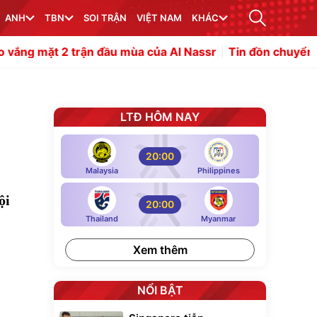
ANH
TBN
SOI TRẬN
VIỆT NAM
KHÁC
ận đầu mùa của Al Nassr
Tin đồn chuyển nhượng sáng 8/8
LTĐ HÔM NAY
20:00
Malaysia
Philippines
ội
20:00
Thailand
Myanmar
Xem thêm
NỔI BẬT