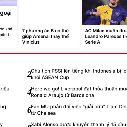
Ngoại
ước khả
7 phương án B có thể
AC Milan muốn đư
nited
giúp Arsenal thay thế
Leandro Paredes trở
Vinicius
Serie A
Chủ tịch PSSI lên tiếng khi Indonesia bị lo
2
khỏi ASEAN Cup
triệu
Here we go! Liverpool đạt thỏa thuận mư
4
Ronald Araujo từ Barcelona
ớng
Fan MU phản đối việc "giải cứu" Liam De
6
từ Chelsea
ey
Xabi Alonso được khuyên thanh lý 15 cầu