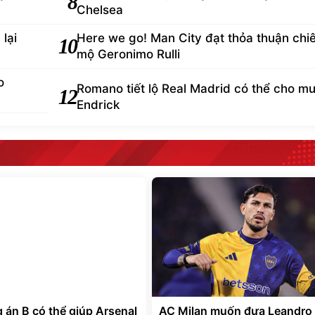
8
Chelsea
lại
Here we go! Man City đạt thỏa thuận chi
10
mộ Geronimo Rulli
o
Romano tiết lộ Real Madrid có thể cho m
12
Endrick
 án B có thể giúp Arsenal
AC Milan muốn đưa Leandro