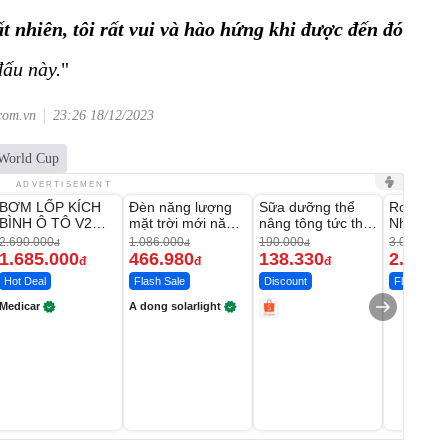
t nhiên, tôi rất vui và hào hứng khi được đến đó
đấu này.
"
.com.vn
23:26 18/12/2023
World Cup
Unmute
Unmute
Unmute
Unmute
ADVERTISEMENT
BƠM LỐP KÍCH
Đèn năng lượng
Sữa dưỡng thể
Robot Hú
-37%
-56%
-27%
BÌNH Ô TÔ V2
mặt trời mới năm
nâng tông tức thì
Nhà - D2
4IN1 Medicar
2026 có 120 viên
Vaseline Body
Thông M
2.690.000
1.086.000
190.000
3.000.000
đ
đ
đ
12.000mAh
LED lớn
1.685.000
466.980
138.330
2.200.
đ
đ
đ
Hot Deal
Flash Sale
Discount
Flash Sale
Medicar
A dong solarlight