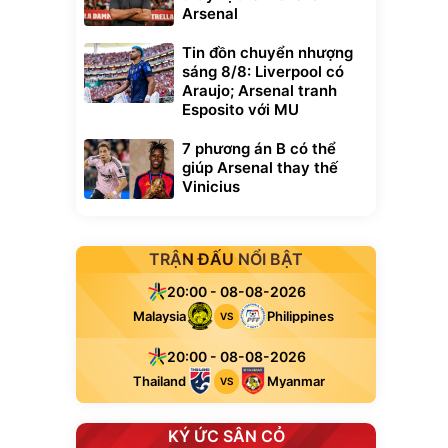
Arsenal
Tin đồn chuyển nhượng
sáng 8/8: Liverpool có
Araujo; Arsenal tranh
Esposito với MU
7 phương án B có thể
giúp Arsenal thay thế
Vinicius
TRẬN ĐẤU NỔI BẬT
20:00 - 08-08-2026
Malaysia
Philippines
VS
20:00 - 08-08-2026
Thailand
Myanmar
VS
KÝ ỨC SÂN CỎ