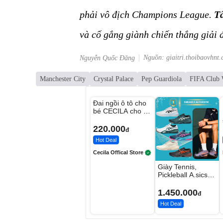
phải vô địch Champions League.
Tấ
và cố gắng giành chiến thắng giải 
Nguồn: giaitri.thoibaovhnt
Nguyễn Quốc Đăng
Manchester City
Crystal Palace
Pep Guardiola
FIFA Club 
Unmute
Đai ngồi ô tô cho
bé CECILA cho bé
1-9 tuổi
220.000
đ
Hot Deal
Cecila Offical Store
Giày Tennis,
Pickleball A.sics
Resolution X Đủ
Các Phối Màu
1.450.000
đ
Hot Deal