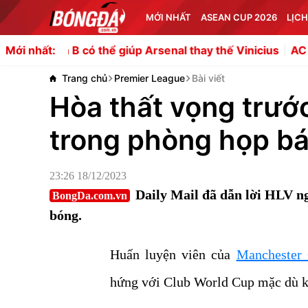
MỚI NHẤT
ASEAN CUP 2026
LỊCH
có thể giúp Arsenal thay thế Vinicius
AC Milan muốn đưa
Mới nhất:
Trang chủ
Premier League
Bài viết
Hòa thất vọng trước
trong phòng họp b
23:26 18/12/2023
Daily Mail đã dẫn lời HLV ng
BongDa.com.vn
bóng.
Huấn luyện viên của
Manchester 
hứng với Club World Cup mặc dù kế