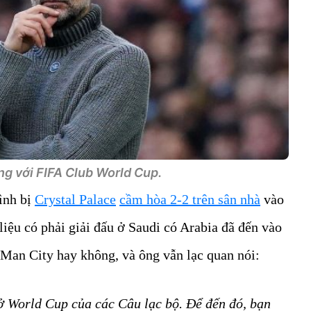
g với FIFA Club World Cup.
ình bị
Crystal Palace
cầm hòa 2-2 trên sân nhà
vào
liệu có phải giải đấu ở Saudi có Arabia đã đến vào
i Man City hay không, và ông vẫn lạc quan nói:
 ở World Cup của các Câu lạc bộ.
Để đến đó, bạn