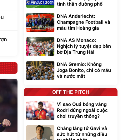
tinh thần đường phố
DNA Anderlecht:
êu
Champagne Football và
màu tím Hoàng gia
ượn
DNA AS Monaco:
Nghịch lý tuyệt đẹp bên
bờ Địa Trung Hải
DNA Gremio: Không
Joga Bonito, chỉ có máu
và nước mắt
OFF THE PITCH
Vì sao Quả bóng vàng
Rodri đứng ngoài cuộc
chơi truyền thông?
Chàng lãng tử Gavi và
sức hút từ những điều