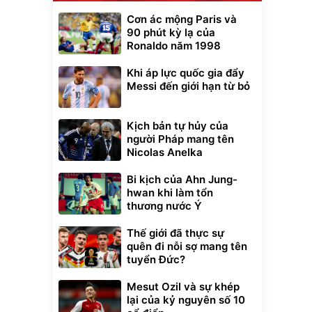
Cơn ác mộng Paris và
90 phút kỳ lạ của
Ronaldo năm 1998
Khi áp lực quốc gia đẩy
Messi đến giới hạn từ bỏ
Kịch bản tự hủy của
Unmute
người Pháp mang tên
t Bụi Lau
Vali Bamozo
Nicolas Anelka
-001 -
Khung Nhôm
inh
9066 Size
1.000.000
đ
đ
20/24/28 Cao Cấp
Bi kịch của Ahn Jung-
000
825.000
đ
đ
hwan khi làm tổn
Flash Sale
thương nước Ý
Thế giới đã thực sự
Lót ghế ôtô, nâng
lưng chống nóng
quên đi nỗi sợ mang tên
giúp thoải mái
tuyển Đức?
trong di chuyển
295.000
đ
Mesut Ozil và sự khép
Đã bán nhiều
lại của kỷ nguyên số 10