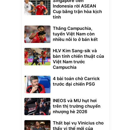
Singapore tiễn
Indonesia rời ASEAN
Cup bằng trận hòa kịch
tính
Thắng Campuchia,
tuyển Việt Nam còn
nhiều nỗi lo ở bán kết
HLV Kim Sang-sik và
bàn tính chiến thuật của
Việt Nam trước
Campuchia
4 bài toán chờ Carrick
trước đại chiến PSG
INEOS và MU hụt hơi
trên thị trường chuyển
nhượng hè 2026
Thất bại vụ Vinicius cho
thấy vị thế mới của