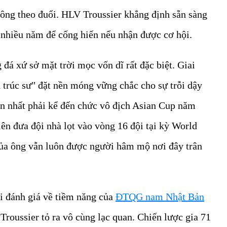
à ông theo đuổi. HLV Troussier khẳng định sẵn sàng
 nhiều năm để cống hiến nếu nhận được cơ hội.
 đá xứ sở mặt trời mọc vốn dĩ rất đặc biệt. Giai
 trúc sư" đặt nền móng vững chắc cho sự trỗi dậy
n nhất phải kể đến chức vô địch Asian Cup năm
tiên đưa đội nhà lọt vào vòng 16 đội tại kỳ World
của ông vẫn luôn được người hâm mộ nơi đây trân
i đánh giá về tiềm năng của
ĐTQG nam Nhật Bản
 Troussier tỏ ra vô cùng lạc quan. Chiến lược gia 71