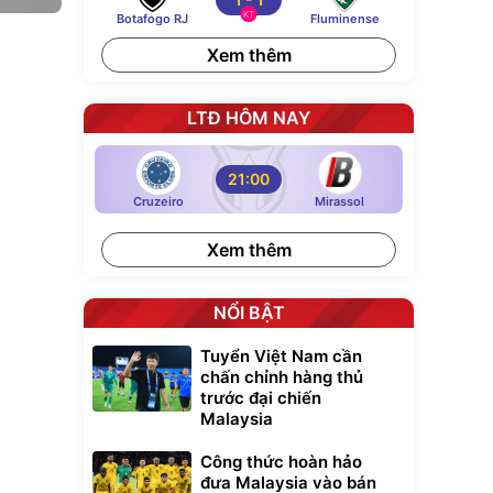
KT
Botafogo RJ
Fluminense
Xem thêm
LTĐ HÔM NAY
21:00
Cruzeiro
Mirassol
Xem thêm
NỔI BẬT
Tuyển Việt Nam cần
chấn chỉnh hàng thủ
trước đại chiến
Malaysia
Công thức hoàn hảo
đưa Malaysia vào bán