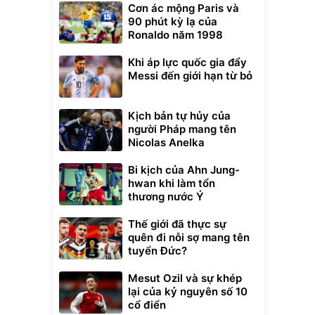
Cơn ác mộng Paris và
90 phút kỳ lạ của
Ronaldo năm 1998
Khi áp lực quốc gia đẩy
Messi đến giới hạn từ bỏ
Kịch bản tự hủy của
người Pháp mang tên
Nicolas Anelka
Unmute
t Bụi Lau
Vali Bamozo
Bi kịch của Ahn Jung-
-001 -
Khung Nhôm
hwan khi làm tổn
inh
9066 Size
1.000.000
đ
đ
thương nước Ý
20/24/28 Cao Cấp
000
825.000
đ
đ
Flash Sale
Thế giới đã thực sự
quên đi nỗi sợ mang tên
tuyển Đức?
Lót ghế ôtô, nâng
lưng chống nóng
Mesut Ozil và sự khép
giúp thoải mái
lại của kỷ nguyên số 10
trong di chuyển
295.000
đ
cổ điển
Đã bán nhiều