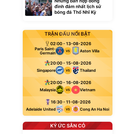
Những bản hợp đồng
đình đám nhất lịch sử
bóng đá Thổ Nhĩ Kỳ
TRẬN ĐẤU NỔI BẬT
02:00 - 13-08-2026
Paris Saint-
Aston Villa
VS
Germain
20:00 - 15-08-2026
Singapore
Thailand
VS
20:00 - 16-08-2026
Malaysia
Vietnam
VS
16:30 - 11-08-2026
Adelaide United
Cong An Ha Noi
VS
KÝ ỨC SÂN CỎ