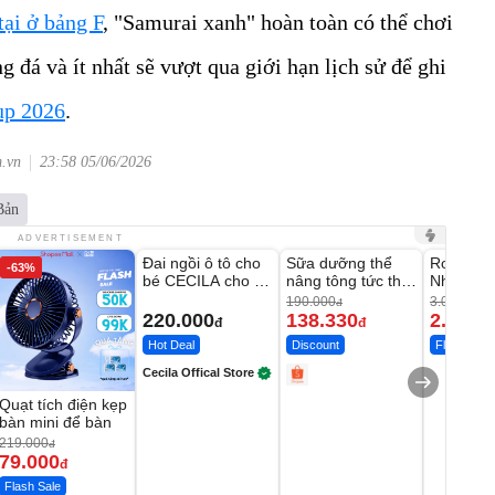
tại ở bảng F
, "Samurai xanh" hoàn toàn có thể chơi
 đá và ít nhất sẽ vượt qua giới hạn lịch sử để ghi
up 2026
.
m.vn
23:58 05/06/2026
Bản
Unmute
Unmute
Unmute
ADVERTISEMENT
Đai ngồi ô tô cho
Sữa dưỡng thể
Robot Hú
-63%
-27%
bé CECILA cho bé
nâng tông tức thì
Nhà - D2
1-9 tuổi
Vaseline Body
Thông M
190.000
3.000.000
đ
220.000
138.330
2.200.
đ
đ
Hot Deal
Discount
Flash Sale
Cecila Offical Store
Quạt tích điện kẹp
bàn mini để bàn
219.000
đ
79.000
đ
Flash Sale