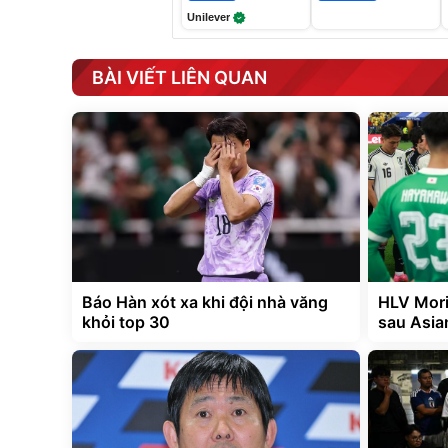
Unilever
BÀI VIẾT LIÊN QUAN
Báo Hàn xót xa khi đội nhà văng
HLV Mori
khỏi top 30
sau Asia