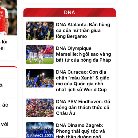
DNA
DNA Atalanta: Bản hùng
ca của nữ thần giữa
lòng Bergamo
 lời
ài
DNA Olympique
Marseille: Ngôi sao vàng
bất tử của bóng đá Pháp
DNA Curacao: Cơn địa
chấn "màu Xanh" & giấc
mơ của Quốc gia nhỏ
là
nhất lịch sử World Cup
DNA PSV Eindhoven: Gã
c áo
nông dân thách thức cả
Châu Âu
 vời
DNA Dinamo Zagreb:
Phong thái quý tộc và
tinh thần đường phố