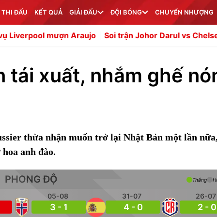
 THI ĐẤU
KẾT QUẢ
GIẢI ĐẤU
ĐỘI BÓNG
CHUYỂN NHƯỢNG
mượn Araujo
Soi trận Johor Darul vs Chelsea: Chờ đợi "d
 tái xuất, nhắm ghế nó
ssier thừa nhận muốn trở lại Nhật Bản một lần nữa,
 hoa anh đào.
PHONG ĐỘ
Thắng
H
05-08
31-07
26-07
3 - 1
4 - 0
2 - 0