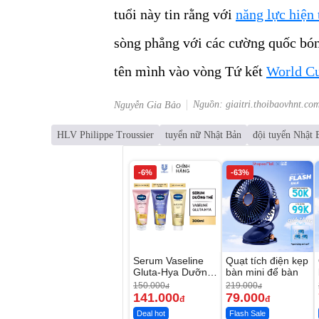
tuổi này tin rằng với
năng lực hiện 
sòng phẳng với các cường quốc bóng
tên mình vào vòng Tứ kết
World C
Nguồn: giaitri.thoibaovhnt.co
Nguyễn Gia Bảo
HLV Philippe Troussier
tuyển nữ Nhật Bản
đội tuyển Nhật 
-6%
-63%
Serum Vaseline
Quạt tích điện kẹp
Gluta-Hya Dưỡng
bàn mini để bàn
Da Sáng Mịn Sau
150.000
219.000
đ
đ
7 Ngày
141.000
79.000
đ
đ
Deal hot
Flash Sale