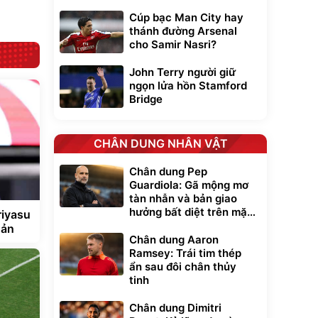
Cúp bạc Man City hay
thánh đường Arsenal
cho Samir Nasri?
John Terry người giữ
ngọn lửa hồn Stamford
Bridge
CHÂN DUNG NHÂN VẬT
Chân dung Pep
Guardiola: Gã mộng mơ
tàn nhẫn và bản giao
hưởng bất diệt trên mặt
riyasu
cỏ xanh
Bản
Chân dung Aaron
Ramsey: Trái tim thép
ẩn sau đôi chân thủy
tinh
Chân dung Dimitri