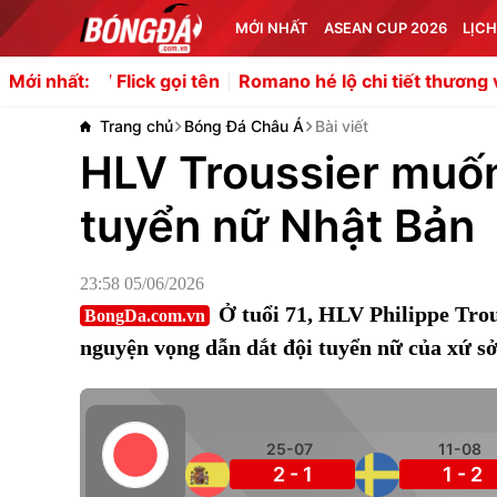
MỚI NHẤT
ASEAN CUP 2026
LỊCH
ick gọi tên
Romano hé lộ chi tiết thương vụ Liverpool 
Mới nhất:
Trang chủ
Bóng Đá Châu Á
Bài viết
HLV Troussier muốn
tuyển nữ Nhật Bản
23:58 05/06/2026
Ở tuổi 71, HLV Philippe Trou
BongDa.com.vn
nguyện vọng dẫn dắt đội tuyển nữ của xứ sở
25-07
11-08
2 - 1
1 - 2