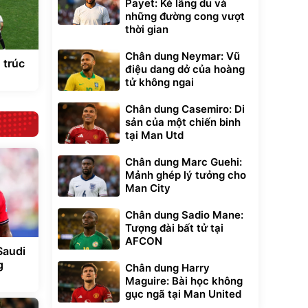
Payet: Kẻ lãng du và
những đường cong vượt
thời gian
Chân dung Neymar: Vũ
 trúc
điệu dang dở của hoàng
tử không ngai
Chân dung Casemiro: Di
sản của một chiến binh
tại Man Utd
Chân dung Marc Guehi:
Mảnh ghép lý tưởng cho
Man City
Chân dung Sadio Mane:
Tượng đài bất tử tại
AFCON
Saudi
g
Chân dung Harry
Maguire: Bài học không
gục ngã tại Man United