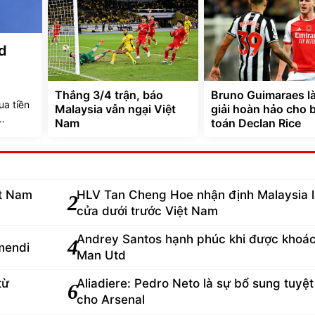
td
Thắng 3/4 trận, báo
Bruno Guimaraes là
a tiền
Malaysia vẫn ngại Việt
giải hoàn hảo cho b
Nam
toán Declan Rice
ệt Nam
HLV Tan Cheng Hoe nhận định Malaysia 
2
cửa dưới trước Việt Nam
Andrey Santos hạnh phúc khi được khoá
4
mendi
Man Utd
từ
Aliadiere: Pedro Neto là sự bổ sung tuyệt
6
cho Arsenal