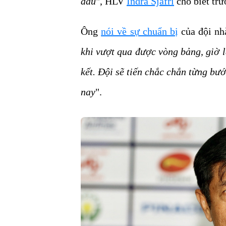
đấu
", HLV
Indra Sjafri
cho biết tr
Ông
nói về sự chuẩn bị
của đội nh
khi vượt qua được vòng bảng, giờ l
kết. Đội sẽ tiến chắc chắn từng b
nay
".