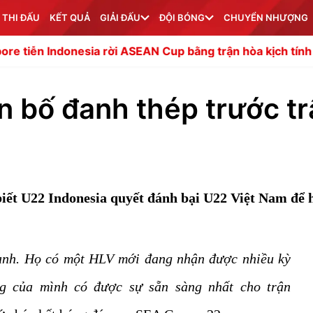
 THI ĐẤU
KẾT QUẢ
GIẢI ĐẤU
ĐỘI BÓNG
CHUYỂN NHƯỢNG
nesia rời ASEAN Cup bằng trận hòa kịch tính
Sức hút La 
n bố đanh thép trước tr
 biết U22 Indonesia quyết đánh bại U22 Việt Nam để
ạnh. Họ có một HLV mới đang nhận được nhiều kỳ
ng của mình có được sự sẵn sàng nhất cho trận