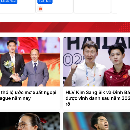
Flash Sale
Hot Deal
 thổ lộ ước mơ xuất ngoại
HLV Kim Sang Sik và Đình B
eague năm nay
được vinh danh sau năm 202
rỡ