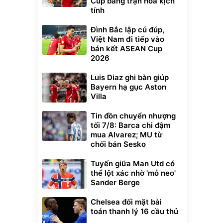
Cup bằng trận hòa kịch
tính
Đình Bắc lập cú đúp,
Việt Nam đi tiếp vào
bán kết ASEAN Cup
2026
Luis Diaz ghi bàn giúp
Bayern hạ gục Aston
Villa
Tin đồn chuyển nhượng
tối 7/8: Barca chi đậm
mua Alvarez; MU từ
chối bán Sesko
Tuyến giữa Man Utd có
thể lột xác nhờ 'mỏ neo'
Sander Berge
Chelsea đối mặt bài
toán thanh lý 16 cầu thủ