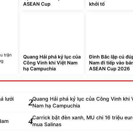
ASEAN Cup
khởi tố
t
u trận
Quang Hải phá kỷ lục của
Đình Bắc lập cú đúp
ng
Công Vinh khi Việt Nam
Nam đi tiếp vào bá
hạ Campuchia
ASEAN Cup 2026
á lưới
Quang Hải phá kỷ lục của Công Vinh khi 
2
Nam hạ Campuchia
Carrick bật đèn xanh, MU chi 16 triệu eur
4
 Nam
mua Salinas