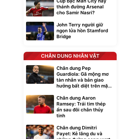
Cúp bạc Man City hay
thánh đường Arsenal
cho Samir Nasri?
John Terry người giữ
ngọn lửa hồn Stamford
Bridge
CHÂN DUNG NHÂN VẬT
Chân dung Pep
Guardiola: Gã mộng mơ
xe cầm
tàn nhẫn và bản giao
ửa cao áp
hưởng bất diệt trên mặt
t tuyết
cỏ xanh
0
đ
Chân dung Aaron
ều
Ramsey: Trái tim thép
ẩn sau đôi chân thủy
tinh
Bạt phủ xe ô tô
Xe đạp điện trợ
cao cấp, tráng
lực G-Force C14
Chân dung Dimitri
nhôm 03 lớp
gấp gọn bỏ cốp
392.000
9.900.000
đ
đ
tiện lợi
325.000
7.092.000
Payet: Kẻ lãng du và
đ
đ