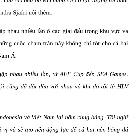
c cầu thủ đều ổn và chúng tôi có lực lượng tốt nhất
ndra Sjafri nói thêm.
p nhau nhiều lần ở các giải đấu trong khu vực và
những cuộc chạm trán này không chỉ tốt cho cả hai
Nam Á.
gặp nhau nhiều lần, từ AFF Cup đến SEA Games.
ội cũng đã đối đầu với nhau và khi đó tôi là HLV
ndonesia và Việt Nam lại nằm cùng bảng. Tôi nghĩ
 vị và sẽ tạo nên động lực để cả hai nền bóng đá