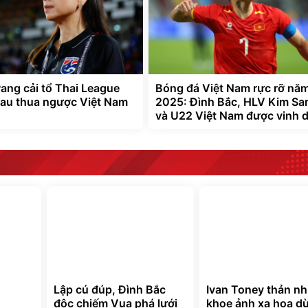
ng cải tổ Thai League
Bóng đá Việt Nam rực rỡ nă
đau thua ngược Việt Nam
2025: Đình Bắc, HLV Kim Sa
và U22 Việt Nam được vinh 
Lập cú đúp, Đình Bắc
Ivan Toney thản nh
độc chiếm Vua phá lưới
khoe ảnh xa hoa dù