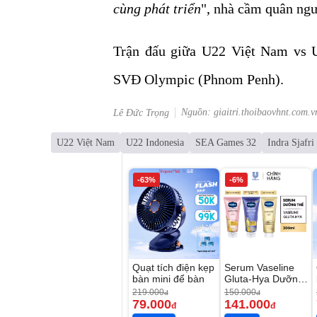
cùng phát triển
", nhà cầm quân ng
Trận đấu giữa U22 Việt Nam vs U
SVĐ Olympic (Phnom Penh).
Nguồn: giaitri.thoibaovhnt.com.v
Lê Đức Trọng
U22 Việt Nam
U22 Indonesia
SEA Games 32
Indra Sjafri
-63%
-6%
Quạt tích điện kẹp
Serum Vaseline
bàn mini để bàn
Gluta-Hya Dưỡng
Da Sáng Mịn Sau
219.000
150.000
đ
đ
7 Ngày
79.000
141.000
đ
đ