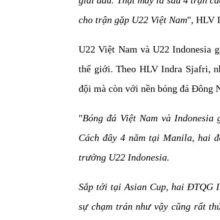
giải đấu. Thật may là sau 4 trận cá
cho trận gặp U22 Việt Nam
", HLV I
U22 Việt Nam và U22 Indonesia gặ
thế giới. Theo HLV Indra Sjafri, 
đội mà còn với nền bóng đá Đông 
"
Bóng đá Việt Nam và Indonesia 
Cách đây 4 năm tại Manila, hai đ
trưởng U22 Indonesia.
Sắp tới tại Asian Cup, hai ĐTQG I
sự chạm trán như vậy cũng rất thú