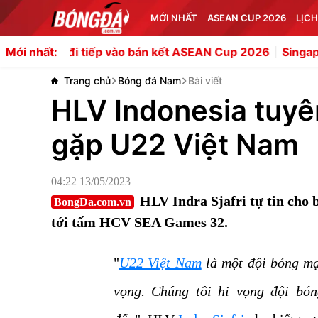
MỚI NHẤT
ASEAN CUP 2026
LỊCH
đi tiếp vào bán kết ASEAN Cup 2026
Singapore tiễn Indo
Mới nhất:
Trang chủ
Bóng đá Nam
Bài viết
HLV Indonesia tuyê
gặp U22 Việt Nam
04:22 13/05/2023
HLV Indra Sjafri tự tin cho
BongDa.com.vn
tới tấm HCV SEA Games 32.
"
U22 Việt Nam
là một đội bóng m
vọng. Chúng tôi hi vọng đội bó