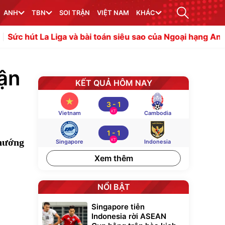
ANH
TBN
SOI TRẬN
VIỆT NAM
KHÁC
Liga và bài toán siêu sao của Ngoại hạng Anh
Hụt Vinici
ận
KẾT QUẢ HÔM NAY
3
-
1
KT
Vietnam
Cambodia
1
-
1
 hướng
KT
Singapore
Indonesia
Xem thêm
NỔI BẬT
Singapore tiễn
Indonesia rời ASEAN