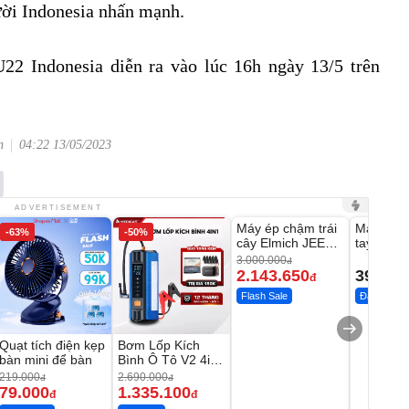
ười Indonesia nhấn mạnh.
22 Indonesia diễn ra vào lúc 16h ngày 13/5 trên
n
04:22 13/05/2023
Unmute
Unmute
ADVERTISEMENT
Máy ép chậm trái
Máy rửa 
-63%
-50%
-28%
cây Elmich JEE
tay xịt r
1855OL
có tạo bọ
3.000.000
đ
2.143.650
399.00
đ
Flash Sale
Đã bán nhi
Quạt tích điện kẹp
Bơm Lốp Kích
bàn mini để bàn
Bình Ô Tô V2 4in1
MEDICAR –
219.000
2.690.000
đ
đ
12.000mAh
79.000
1.335.100
đ
đ