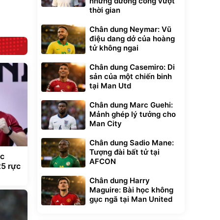
những đường cong vượt
Đã bán nhiều
Đang xem nhiều
thời gian
G-FORCE VIETNA
Chân dung Neymar: Vũ
điệu dang dở của hoàng
tử không ngai
Chân dung Casemiro: Di
sản của một chiến binh
tại Man Utd
Chân dung Marc Guehi:
Mảnh ghép lý tưởng cho
Man City
Chân dung Sadio Mane:
Tượng đài bất tử tại
ắc
AFCON
5 rực
Chân dung Harry
Maguire: Bài học không
gục ngã tại Man United