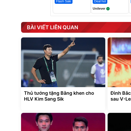
Flash Sale
Deal hot
Unilever
BÀI VIẾT LIÊN QUAN
Thủ tướng tặng Bằng khen cho
Đình Bắc
HLV Kim Sang Sik
sau V-L