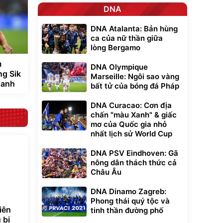
DNA
DNA Atalanta: Bản hùng
ca của nữ thần giữa
lòng Bergamo
m
DNA Olympique
ng Sik
Marseille: Ngôi sao vàng
danh
bất tử của bóng đá Pháp
DNA Curacao: Cơn địa
chấn "màu Xanh" & giấc
mơ của Quốc gia nhỏ
nhất lịch sử World Cup
DNA PSV Eindhoven: Gã
nông dân thách thức cả
Châu Âu
DNA Dinamo Zagreb:
Phong thái quý tộc và
iên
tinh thần đường phố
 bị