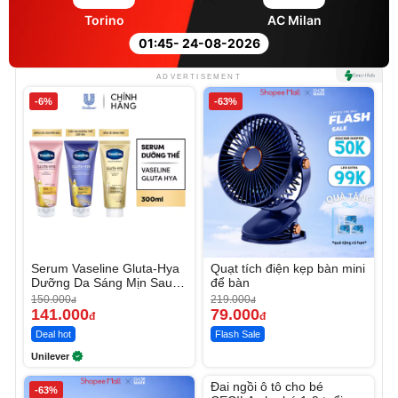
Torino
AC Milan
01:45
- 24-08-2026
ADVERTISEMENT
-6%
-63%
Serum Vaseline Gluta-Hya
Quạt tích điện kẹp bàn mini
Dưỡng Da Sáng Mịn Sau 7
để bàn
Ngày
150.000
219.000
đ
đ
141.000
79.000
đ
đ
Deal hot
Flash Sale
Unilever
Unmute
Đai ngồi ô tô cho bé
-63%