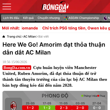
Lịch thi đấu
Kết quả
Chuyển nhượng
ASEAN Championship
N
ande
Chỉ trích PSG tống tiền, Owen kêu gọi Liverpool từ 
Mới nhất:
Trang chủ
AC Milan
Bài viết
Here We Go! Amorim đạt thỏa thuận
dẫn dắt AC Milan
18:56 15/06/2026
Cựu huấn luyện viên Manchester
BongDa.com.vn
United, Ruben Amorim, đã đạt thỏa thuận để trở
thành tân thuyền trưởng của câu lạc bộ AC Milan theo
bản hợp đồng kéo dài đến năm 2028.
PHONG ĐỘ
Thắng
Hòa
Thua
25-05
17-05
11-05
03-05
27-04
1 - 2
1 - 2
2 - 3
2 - 0
0 - 0