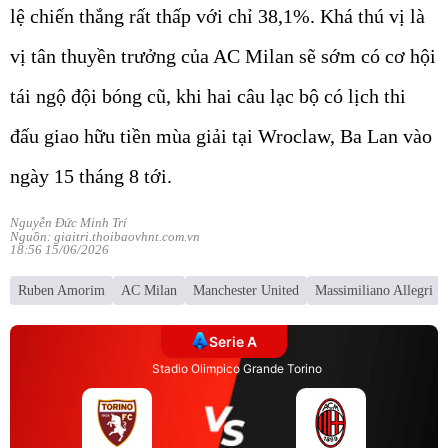
lệ chiến thắng rất thấp với chỉ 38,1%. Khá thú vị là
vị tân thuyền trưởng của AC Milan sẽ sớm có cơ hội
tái ngộ đội bóng cũ, khi hai câu lạc bộ có lịch thi
đấu giao hữu tiền mùa giải tại Wroclaw, Ba Lan vào
ngày 15 tháng 8 tới.
Nguyễn Đức Minh Trí
Nguồn: giaitri.thoibaovhnt.com.vn
18:56 15/06/2026
Ruben Amorim
AC Milan
Manchester United
Massimiliano Allegri
Serie A
Stadio Olimpico Grande Torino