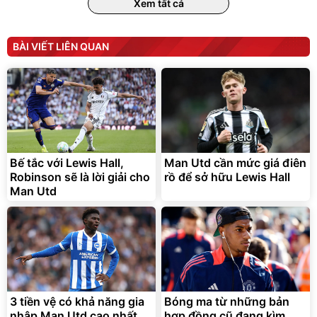
9066 Size 20/24/28 Cao
Xem tất cả
Cấp
1.000.000
đ
825.000
đ
Flash Sale
BÀI VIẾT LIÊN QUAN
Lót ghế ôtô, nâng lưng
chống nóng giúp thoải mái
trong di chuyển
295.000
Bế tắc với Lewis Hall,
Man Utd cần mức giá điên
đ
Robinson sẽ là lời giải cho
rồ để sở hữu Lewis Hall
Đã bán nhiều
Man Utd
3 tiền vệ có khả năng gia
Bóng ma từ những bản
nhập Man Utd cao nhất
hợp đồng cũ đang kìm