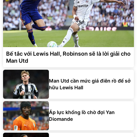
Bế tắc với Lewis Hall, Robinson sẽ là lời giải cho
Man Utd
Man Utd cần mức giá điên rồ để sở
hữu Lewis Hall
Áp lực khổng lồ chờ đợi Yan
Diomande