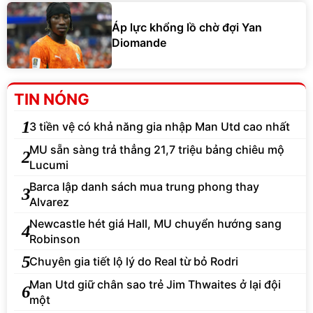
Áp lực khổng lồ chờ đợi Yan
Diomande
TIN NÓNG
1
3 tiền vệ có khả năng gia nhập Man Utd cao nhất
MU sẵn sàng trả thẳng 21,7 triệu bảng chiêu mộ
2
Lucumi
Barca lập danh sách mua trung phong thay
3
Alvarez
Newcastle hét giá Hall, MU chuyển hướng sang
4
Robinson
5
Chuyên gia tiết lộ lý do Real từ bỏ Rodri
Man Utd giữ chân sao trẻ Jim Thwaites ở lại đội
6
một