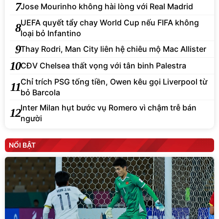
7
Jose Mourinho không hài lòng với Real Madrid
UEFA quyết tẩy chay World Cup nếu FIFA không
8
loại bỏ Infantino
9
Thay Rodri, Man City liên hệ chiêu mộ Mac Allister
10
CĐV Chelsea thất vọng với tân binh Palestra
Chỉ trích PSG tống tiền, Owen kêu gọi Liverpool từ
11
bỏ Barcola
Inter Milan hụt bước vụ Romero vì chậm trễ bán
12
người
NỔI BẬT