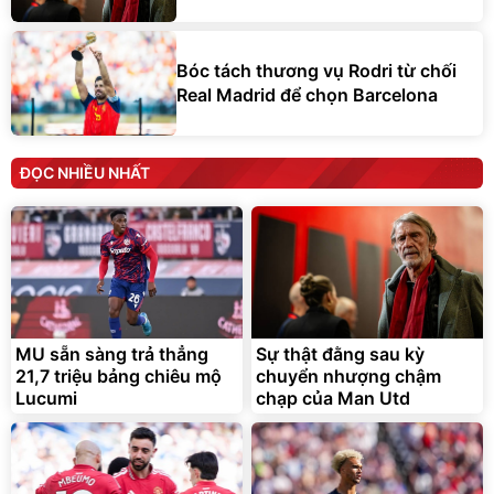
Bóc tách thương vụ Rodri từ chối
Real Madrid để chọn Barcelona
ĐỌC NHIỀU NHẤT
MU sẵn sàng trả thẳng
Sự thật đằng sau kỳ
21,7 triệu bảng chiêu mộ
chuyển nhượng chậm
Lucumi
chạp của Man Utd