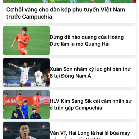
Cơ hội vàng cho dàn kép phụ tuyển Việt Nam
trước Campuchia
Đừng để hào quang của Hoàng
Đức làm lu mờ Quang Hải
Xuân Son nhắm kỷ lục ghi bàn thứ
8 tại Đông Nam Á
HLV Kim Sang Sik cài cắm nhân sự
ở trận gặp Campuchia
Văn Vĩ, Hai Long là hai lá bùa may