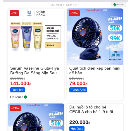
ADVERTISEMENT
-6%
-63%
Serum Vaseline Gluta-Hya
Quạt tích điện kẹp bàn mini
Dưỡng Da Sáng Mịn Sau 7
để bàn
Ngày
150.000
219.000
đ
đ
141.000
79.000
đ
đ
Deal hot
Flash Sale
Unilever
Unmute
Đai ngồi ô tô cho bé
-63%
CECILA cho bé 1-9 tuổi
220.000
đ
Hot Deal