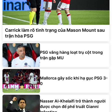
Carrick làm rõ tình trạng của Mason Mount sau
trận hòa PSG
PSG vắng hàng loạt trụ cột trong
trận gặp MU
Mallorca gây sốc khi hạ gục PSG 3-
0
Nasser Al-Khelaifi trở thành người
được chọn để phế truất Gianni