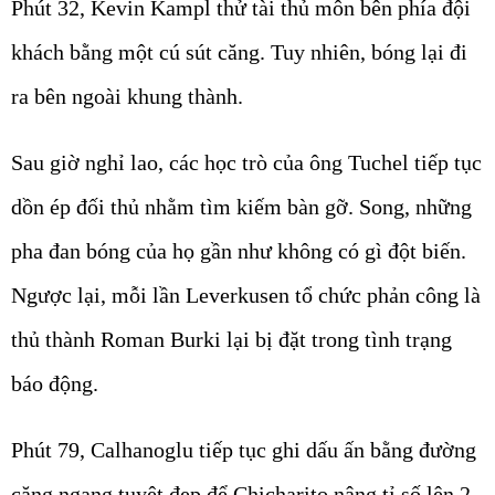
Phút 32, Kevin Kampl thử tài thủ môn bên phía đội
khách bằng một cú sút căng. Tuy nhiên, bóng lại đi
ra bên ngoài khung thành.
Sau giờ nghỉ lao, các học trò của ông Tuchel tiếp tục
dồn ép đối thủ nhằm tìm kiếm bàn gỡ. Song, những
pha đan bóng của họ gần như không có gì đột biến.
Ngược lại, mỗi lần Leverkusen tổ chức phản công là
thủ thành Roman Burki lại bị đặt trong tình trạng
báo động.
Phút 79, Calhanoglu tiếp tục ghi dấu ấn bằng đường
căng ngang tuyệt đẹp để Chicharito nâng tỉ số lên 2-