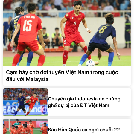
Cạm bẫy chờ đợi tuyển Việt Nam trong cuộc
đấu với Malaysia
Chuyên gia Indonesia dè chừng
ghế dự bị của ĐT Việt Nam
Báo Hàn Quốc ca ngợi chuỗi 22