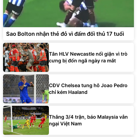
Sao Bolton nhận thẻ đỏ vì đấm đối thủ 17 tuổi
Tân HLV Newcastle nổi giận vì trò
cưng bị đốn ngã ngày ra mắt
CĐV Chelsea tung hô Joao Pedro
chỉ kém Haaland
Thắng 3/4 trận, báo Malaysia vẫn
ngại Việt Nam