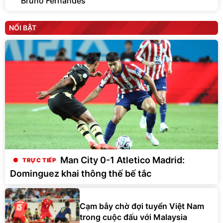
Bruno Fernandes
NỔI BẬT
Man City 0-1 Atletico Madrid:
Dominguez khai thông thế bế tắc
Cạm bẫy chờ đợi tuyển Việt Nam
trong cuộc đấu với Malaysia