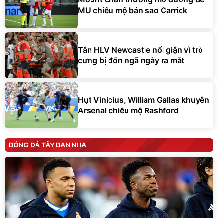
MU chiêu mộ bản sao Carrick
Tân HLV Newcastle nổi giận vì trò
cưng bị đốn ngã ngày ra mắt
Hụt Vinicius, William Gallas khuyên
Arsenal chiêu mộ Rashford
BÓNG ĐÁ TÂY BAN NHA