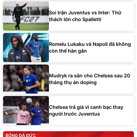
Soi trận Juventus vs Inter: Thử
thách lớn cho Spalletti
Romelu Lukaku và Napoli đã không
còn thể hàn gắn
Mudryk ra sân cho Chelsea sau 20
tháng thụ án doping
Chelsea trả giá vì canh bạc thay
người trước Juventus
BÓNG ĐÁ ĐỨC