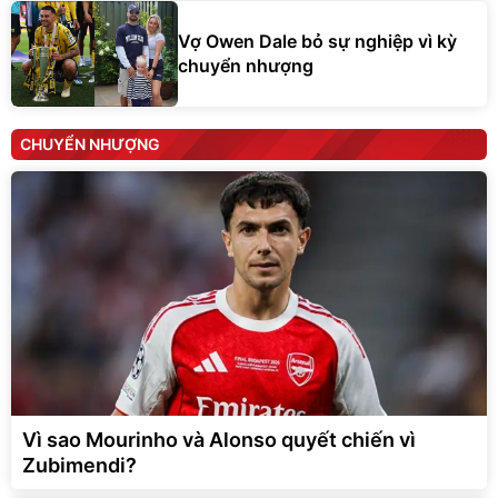
Vợ Owen Dale bỏ sự nghiệp vì kỳ
chuyển nhượng
CHUYỂN NHƯỢNG
Vì sao Mourinho và Alonso quyết chiến vì
Zubimendi?