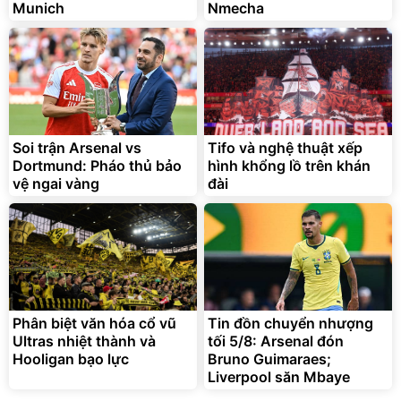
Munich
Nmecha
Lót ghế ôtô, nâng lưng
chống nóng giúp thoải mái
trong di chuyển
295.000
Soi trận Arsenal vs
Tifo và nghệ thuật xếp
đ
Dortmund: Pháo thủ bảo
hình khổng lồ trên khán
Đã bán nhiều
vệ ngai vàng
đài
Phân biệt văn hóa cổ vũ
Tin đồn chuyển nhượng
Ultras nhiệt thành và
tối 5/8: Arsenal đón
Hooligan bạo lực
Bruno Guimaraes;
Liverpool săn Mbaye