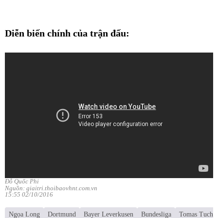
Diễn biến chính của trận đấu:
Đỗ Quốc Phi
Nguồn: giaitri.thoibaovhnt.com.vn
15:55 02/10/2016
Ngọa Long
Dortmund
Bayer Leverkusen
Bundesliga
Tomas Tuchel