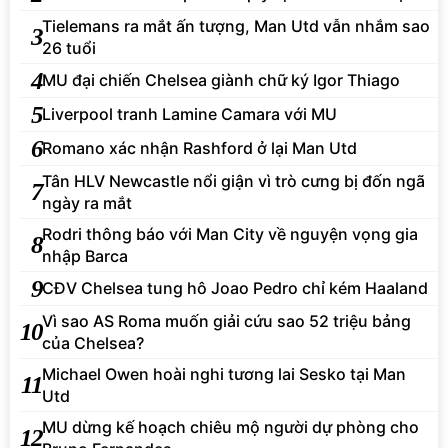
Tielemans ra mắt ấn tượng, Man Utd vẫn nhắm sao
3
26 tuổi
4
MU đại chiến Chelsea giành chữ ký Igor Thiago
5
Liverpool tranh Lamine Camara với MU
6
Romano xác nhận Rashford ở lại Man Utd
Tân HLV Newcastle nổi giận vì trò cưng bị đốn ngã
7
ngày ra mắt
Rodri thông báo với Man City về nguyện vọng gia
8
nhập Barca
9
CĐV Chelsea tung hô Joao Pedro chỉ kém Haaland
Vì sao AS Roma muốn giải cứu sao 52 triệu bảng
10
của Chelsea?
Michael Owen hoài nghi tương lai Sesko tại Man
11
Utd
MU dừng kế hoạch chiêu mộ người dự phòng cho
12