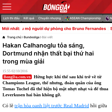
Lịch thi đấu
Kết quả
Chuyển nhượng
ASEAN Championship
N
 dự phòng cho Bruno Fernandes
Sao Bolton nhận thẻ đỏ v
Mới nhất:
Trang chủ
Bundesliga
Bài viết
Hakan Calhanoglu tỏa sáng,
Dortmund nhận thất bại thứ hai
trong mùa giải
15:55 02/10/2016
Hừng hực khí thế sau khi trở về từ
BongDa.com.vn
Champions League, thế nhưng, đoàn quân của ông
Tomas Tuchel đã thể hiện bộ mặt nhợt nhạt và để thua
Leverkusen hai bàn không gỡ.
Có lẽ
trận hòa oanh liệt trước Real Madrid
hồi giữa