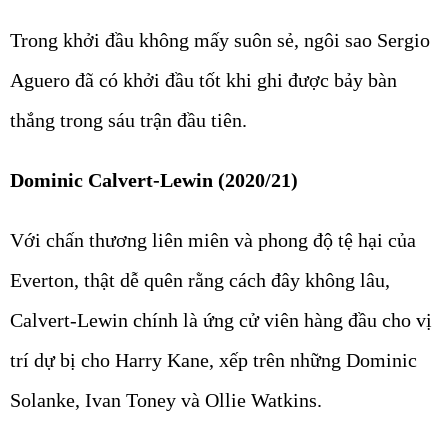
Trong khởi đầu không mấy suôn sẻ, ngôi sao Sergio
Aguero đã có khởi đầu tốt khi ghi được bảy bàn
thắng trong sáu trận đầu tiên.
Dominic Calvert-Lewin (2020/21)
Với chấn thương liên miên và phong độ tệ hại của
Everton, thật dễ quên rằng cách đây không lâu,
Calvert-Lewin chính là ứng cử viên hàng đầu cho vị
trí dự bị cho Harry Kane, xếp trên những Dominic
Solanke, Ivan Toney và Ollie Watkins.