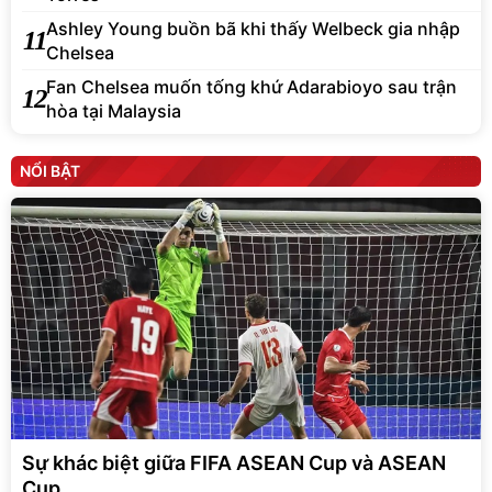
Ashley Young buồn bã khi thấy Welbeck gia nhập
11
Chelsea
Fan Chelsea muốn tống khứ Adarabioyo sau trận
12
hòa tại Malaysia
NỔI BẬT
Sự khác biệt giữa FIFA ASEAN Cup và ASEAN
Cup