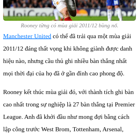
Rooney từng có mùa giải 2011/12 bùng nổ.
Manchester United
có thể đã trải qua một mùa giải
2011/12 đáng thất vọng khi không giành được danh
hiệu nào, nhưng cầu thủ ghi nhiều bàn thắng nhất
mọi thời đại của họ đã ở gần đỉnh cao phong độ.
Rooney kết thúc mùa giải đó, với thành tích ghi bàn
cao nhất trong sự nghiệp là 27 bàn thắng tại Premier
League. Anh đã khởi đầu như mong đợi bằng cách
lập công trước West Brom, Tottenham, Arsenal,