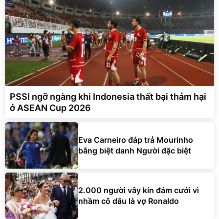
PSSI ngỡ ngàng khi Indonesia thất bại thảm hại
ở ASEAN Cup 2026
Eva Carneiro đáp trả Mourinho
bằng biệt danh Người đặc biệt
2.000 người vây kín đám cưới vì
nhầm cô dâu là vợ Ronaldo