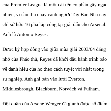
của Premier League là một cái tên có phần gây ngạc
nhiên, vì cầu thủ chạy cánh người Tây Ban Nha này
chỉ sở hữu 16 pha lập công tại giải đấu cho Arsenal.
Anh là Antonio Reyes.
Được ký hợp đồng vào giữa mùa giải 2003/04 đáng
nhớ của Pháo thủ, Reyes đã khởi đầu hành trình bảo
vệ danh hiệu của họ theo cách tuyệt vời nhất trong
sự nghiệp. Anh ghi bàn vào lưới Everton,
Middlesbrough, Blackburn, Norwich và Fulham.
Đội quân của Arsene Wenger đã giành được số điểm