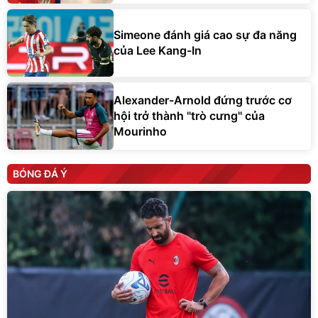
Simeone đánh giá cao sự đa năng
của Lee Kang-In
Alexander-Arnold đứng trước cơ
hội trở thành ''trò cưng'' của
Mourinho
BÓNG ĐÁ Ý