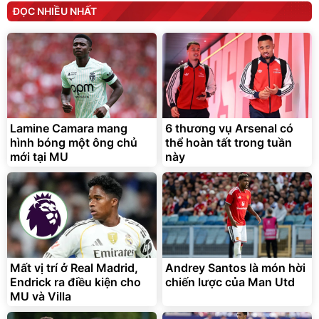
ĐỌC NHIỀU NHẤT
Lamine Camara mang
6 thương vụ Arsenal có
hình bóng một ông chủ
thể hoàn tất trong tuần
mới tại MU
này
Mất vị trí ở Real Madrid,
Andrey Santos là món hời
Endrick ra điều kiện cho
chiến lược của Man Utd
MU và Villa