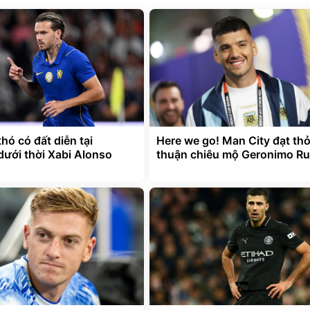
hó có đất diễn tại
Here we go! Man City đạt th
dưới thời Xabi Alonso
thuận chiêu mộ Geronimo Rul