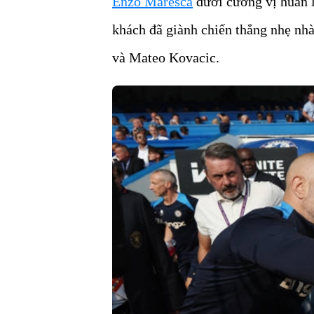
Enzo Maresca
dưới cương vị huấn l
khách đã giành chiến thắng nhẹ nhà
và Mateo Kovacic.