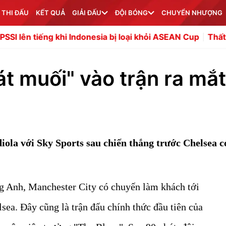
 THI ĐẤU
KẾT QUẢ
GIẢI ĐẤU
ĐỘI BÓNG
CHUYỂN NHƯỢNG
hi Indonesia bị loại khỏi ASEAN Cup
Thất bại vụ Vinicius 
t muối" vào trận ra mắt
ola với Sky Sports sau chiến thắng trước Chelsea c
g Anh, Manchester City có chuyến làm khách tới
sea. Đây cũng là trận đấu chính thức đầu tiên của