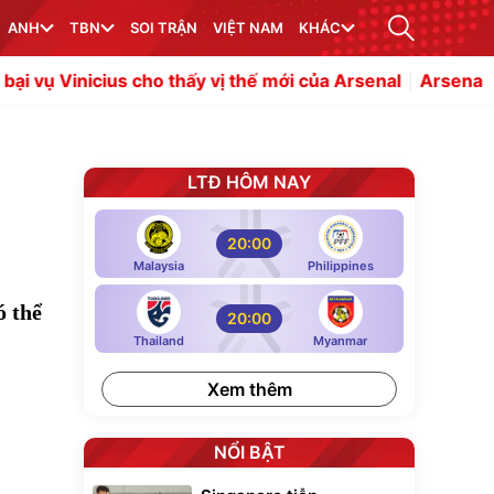
ANH
TBN
SOI TRẬN
VIỆT NAM
KHÁC
cho thấy vị thế mới của Arsenal
Arsenal hoãn công bố Gu
LTĐ HÔM NAY
20:00
Malaysia
Philippines
ó thể
20:00
Thailand
Myanmar
Xem thêm
NỔI BẬT