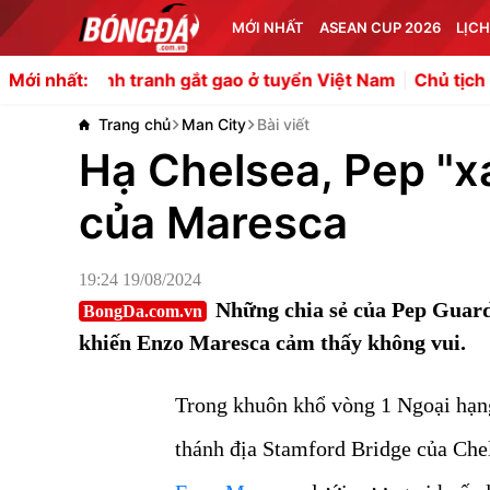
MỚI NHẤT
ASEAN CUP 2026
LỊCH
tranh gắt gao ở tuyển Việt Nam
Chủ tịch PSSI lên tiếng k
Mới nhất:
Trang chủ
Man City
Bài viết
Hạ Chelsea, Pep "xá
của Maresca
19:24 19/08/2024
Những chia sẻ của Pep Guardi
BongDa.com.vn
khiến Enzo Maresca cảm thấy không vui.
Trong khuôn khổ vòng 1 Ngoại hạn
thánh địa Stamford Bridge của Chel