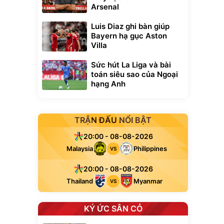
Arsenal
Luis Diaz ghi bàn giúp
Bayern hạ gục Aston
Villa
Sức hút La Liga và bài
toán siêu sao của Ngoại
hạng Anh
TRẬN ĐẤU NỔI BẬT
20:00 - 08-08-2026
Malaysia
Philippines
VS
20:00 - 08-08-2026
Thailand
Myanmar
VS
KÝ ỨC SÂN CỎ