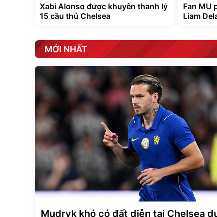
Xabi Alonso được khuyên thanh lý
Fan MU p
15 cầu thủ Chelsea
Liam Del
MỚI NHẤT
Mudryk khó có đất diễn tại Chelsea d