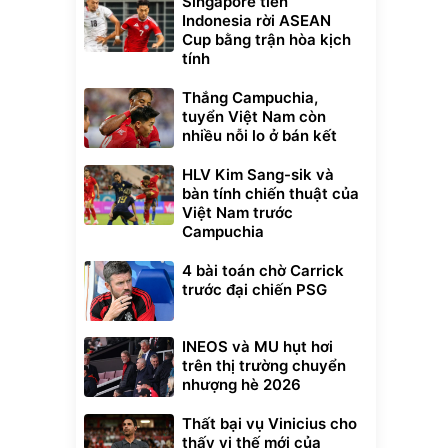
Singapore tiễn
Indonesia rời ASEAN
Cup bằng trận hòa kịch
tính
Thắng Campuchia,
tuyển Việt Nam còn
nhiều nỗi lo ở bán kết
HLV Kim Sang-sik và
bàn tính chiến thuật của
Việt Nam trước
Campuchia
4 bài toán chờ Carrick
trước đại chiến PSG
INEOS và MU hụt hơi
trên thị trường chuyển
nhượng hè 2026
Thất bại vụ Vinicius cho
thấy vị thế mới của