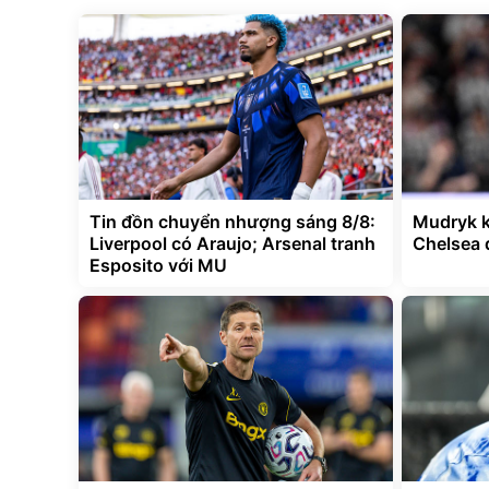
Tin đồn chuyển nhượng sáng 8/8:
Mudryk k
Liverpool có Araujo; Arsenal tranh
Chelsea 
Esposito với MU