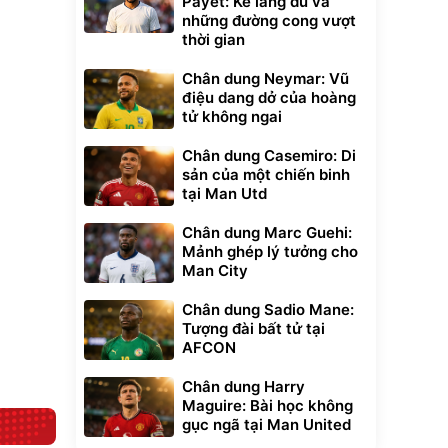
Payet: Kẻ lãng du và
những đường cong vượt
thời gian
Chân dung Neymar: Vũ
điệu dang dở của hoàng
tử không ngai
Unmute
Chân dung Casemiro: Di
t Bụi Lau
Vali Bamozo
-001 -
Khung Nhôm
sản của một chiến binh
inh
9066 Size
1.000.000
tại Man Utd
đ
đ
20/24/28 Cao Cấp
000
825.000
đ
đ
Flash Sale
Chân dung Marc Guehi:
Mảnh ghép lý tưởng cho
Man City
Lót ghế ôtô, nâng
lưng chống nóng
Chân dung Sadio Mane:
giúp thoải mái
Tượng đài bất tử tại
trong di chuyển
295.000
đ
AFCON
Đã bán nhiều
Chân dung Harry
Maguire: Bài học không
gục ngã tại Man United