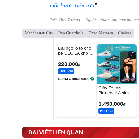
một bước tiến lớn
".
Nguồn: giaitri.thoibaovhnt.co
Trần Huy Trưởng
Manchester City
Pep Guardiola
Enzo Maresca
Chelsea
Unmute
Đai ngồi ô tô cho
bé CECILA cho bé
1-9 tuổi
220.000
đ
Hot Deal
Cecila Offical Store
Giày Tennis,
Pickleball A.sics
Resolution X Đủ
Các Phối Màu
1.450.000
đ
Hot Deal
BÀI VIẾT LIÊN QUAN