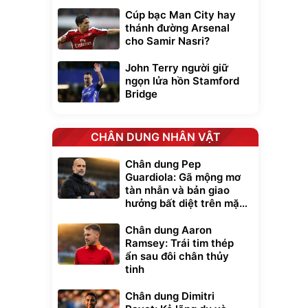
Cúp bạc Man City hay
thánh đường Arsenal
cho Samir Nasri?
John Terry người giữ
ngọn lửa hồn Stamford
Bridge
CHÂN DUNG NHÂN VẬT
Chân dung Pep
Guardiola: Gã mộng mơ
tàn nhẫn và bản giao
hưởng bất diệt trên mặt
cỏ xanh
Chân dung Aaron
Ramsey: Trái tim thép
ẩn sau đôi chân thủy
tinh
Chân dung Dimitri