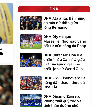
DNA
DNA Atalanta: Bản hùng
ca của nữ thần giữa
lòng Bergamo
DNA Olympique
Marseille: Ngôi sao vàng
bất tử của bóng đá Pháp
ỏa
li
DNA Curacao: Cơn địa
chấn "màu Xanh" & giấc
mơ của Quốc gia nhỏ
nhất lịch sử World Cup
DNA PSV Eindhoven: Gã
nông dân thách thức cả
Châu Âu
DNA Dinamo Zagreb:
Phong thái quý tộc và
tinh thần đường phố