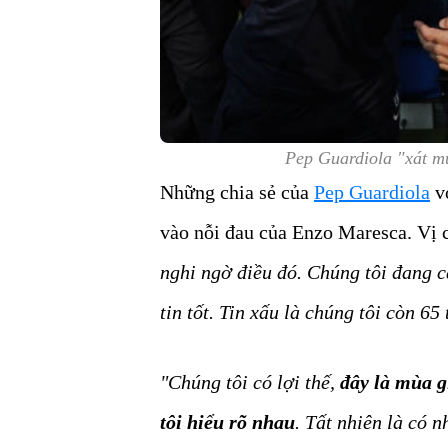
Pep Guardiola "xát m
Những chia sẻ của
Pep Guardiola
vớ
vào nỗi đau của Enzo Maresca. Vị 
nghi ngờ điều đó. Chúng tôi đang c
tin tốt. Tin xấu là chúng tôi còn 65
"Chúng tôi có lợi thế,
đây là mùa g
tôi hiểu rõ nhau
. Tất nhiên là có 