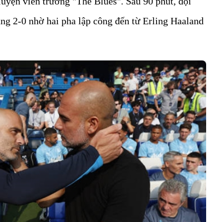
uyện viên trưởng "The Blues". Sau 90 phút, đội
ng 2-0 nhờ hai pha lập công đến từ Erling Haaland