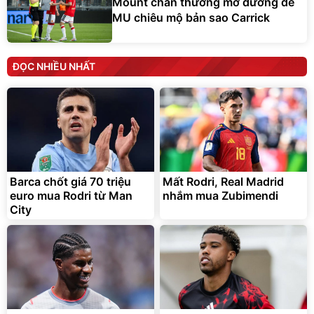
Mount chấn thương mở đường để
MU chiêu mộ bản sao Carrick
ĐỌC NHIỀU NHẤT
Barca chốt giá 70 triệu
Mất Rodri, Real Madrid
euro mua Rodri từ Man
nhắm mua Zubimendi
City