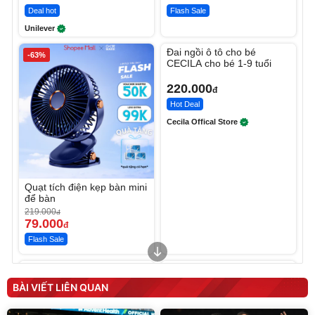
Deal hot
Flash Sale
Unilever
Unmute
Đai ngồi ô tô cho bé
-63%
CECILA cho bé 1-9 tuổi
220.000
đ
Hot Deal
Cecila Offical Store
Quạt tích điện kẹp bàn mini
để bàn
219.000
đ
79.000
đ
Flash Sale
Unmute
Unmute
Sữa dưỡng thể nâng tông
Robot Hút Bụi Lau Nhà -
tức thì Vaseline Body
D2-001 - Thông Minh
BÀI VIẾT LIÊN QUAN
190.000
3.000.000
đ
đ
138.330
2.200.000
đ
đ