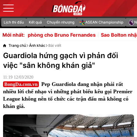
Lịch thi đấu
Kết quả
Chuyển nhượng
ASEAN Championship
N
 Bruno Fernandes
Sao Bolton nhận thẻ đỏ vì đấm đối thủ 
Mới nhất:
Trang chủ
Ảnh khác
Bài viết
Guardiola hứng gạch vì phản đối
việc "sân không khán giả"
11:19 12/03/2020
Pep Guardiola đang nhận phải rất
BongDa.com.vn
nhiều lời chế nhạo vì những phát biểu kêu gọi Premier
League không nên tổ chức các trận đấu mà không có
khán giả.