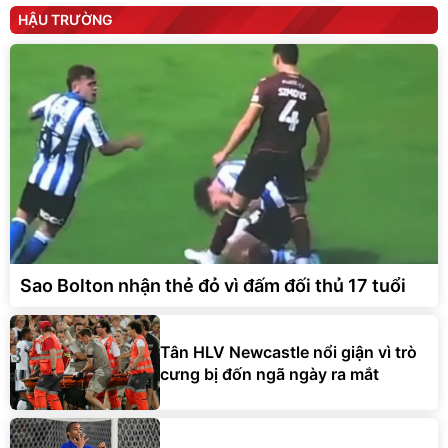
HẬU TRƯỜNG
Sao Bolton nhận thẻ đỏ vì đấm đối thủ 17 tuổi
Tân HLV Newcastle nổi giận vì trò
cưng bị đốn ngã ngày ra mắt