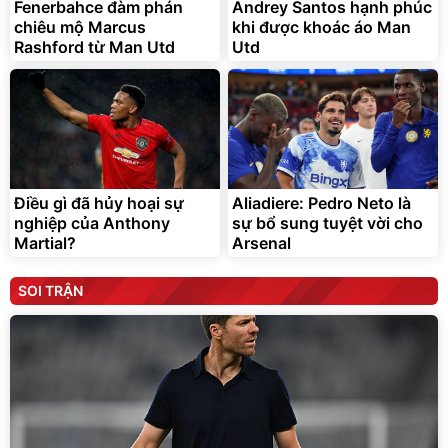
Fenerbahce đàm phán
Andrey Santos hạnh phúc
chiêu mộ Marcus
khi được khoác áo Man
Rashford từ Man Utd
Utd
Điều gì đã hủy hoại sự
Aliadiere: Pedro Neto là
nghiệp của Anthony
sự bổ sung tuyệt vời cho
Martial?
Arsenal
SOI TRẬN