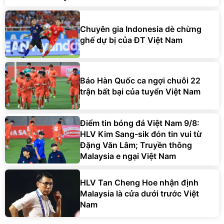
Chuyên gia Indonesia dè chừng
ghế dự bị của ĐT Việt Nam
Báo Hàn Quốc ca ngợi chuỗi 22
trận bất bại của tuyển Việt Nam
Điểm tin bóng đá Việt Nam 9/8:
HLV Kim Sang-sik đón tin vui từ
Đặng Văn Lâm; Truyền thông
Malaysia e ngại Việt Nam
HLV Tan Cheng Hoe nhận định
Malaysia là cửa dưới trước Việt
Nam