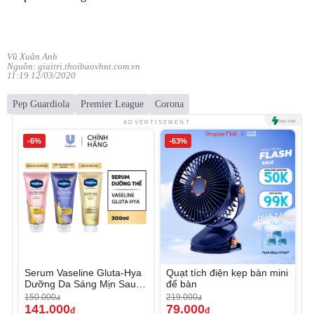
Vũ Xuân Anh
Nguồn: giaitri.thoibaovhnt.com.vn
11:19 12/03/2020
Pep Guardiola
Premier League
Corona
ADVERTISEMENT
-6%
-63%
Serum Vaseline Gluta-Hya
Quạt tích điện kẹp bàn mini
Dưỡng Da Sáng Mịn Sau 7
để bàn
Ngày
150.000
219.000
đ
đ
141.000
79.000
đ
đ