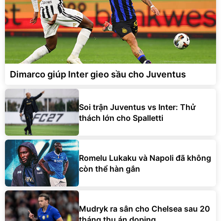
Dimarco giúp Inter gieo sầu cho Juventus
Soi trận Juventus vs Inter: Thử
thách lớn cho Spalletti
Romelu Lukaku và Napoli đã không
còn thể hàn gắn
Mudryk ra sân cho Chelsea sau 20
tháng thụ án doping