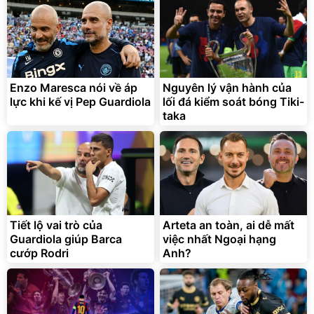
Discount
Flash Sale
Unmute
Vali Bamozo Khung Nhôm
9066 Size 20/24/28 Cao
Cấp
1.000.000
đ
825.000
Enzo Maresca nói về áp
Nguyên lý vận hành của
đ
lực khi kế vị Pep Guardiola
lối đá kiểm soát bóng Tiki-
Flash Sale
taka
Lót ghế ôtô, nâng lưng
chống nóng giúp thoải mái
trong di chuyển
295.000
Tiết lộ vai trò của
Arteta an toàn, ai dễ mất
đ
Guardiola giúp Barca
việc nhất Ngoại hạng
Đã bán nhiều
cướp Rodri
Anh?