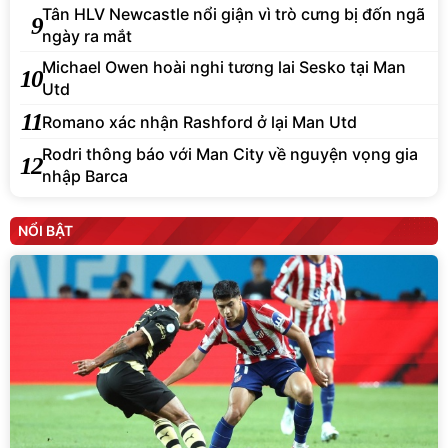
Tân HLV Newcastle nổi giận vì trò cưng bị đốn ngã
9
ngày ra mắt
Michael Owen hoài nghi tương lai Sesko tại Man
10
Utd
11
Romano xác nhận Rashford ở lại Man Utd
Rodri thông báo với Man City về nguyện vọng gia
12
nhập Barca
NỔI BẬT