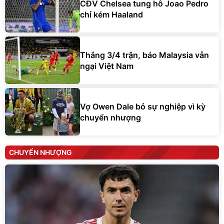
CĐV Chelsea tung hô Joao Pedro
chỉ kém Haaland
Thắng 3/4 trận, báo Malaysia vẫn
ngại Việt Nam
Vợ Owen Dale bỏ sự nghiệp vì kỳ
chuyển nhượng
CHUYỂN NHƯỢNG