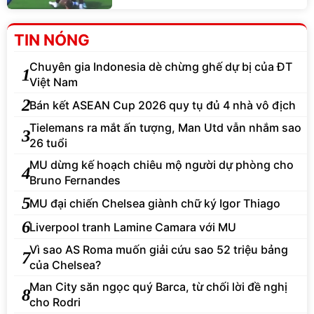
TIN NÓNG
Chuyên gia Indonesia dè chừng ghế dự bị của ĐT
1
Việt Nam
2
Bán kết ASEAN Cup 2026 quy tụ đủ 4 nhà vô địch
Tielemans ra mắt ấn tượng, Man Utd vẫn nhắm sao
3
26 tuổi
MU dừng kế hoạch chiêu mộ người dự phòng cho
4
Bruno Fernandes
5
MU đại chiến Chelsea giành chữ ký Igor Thiago
6
Liverpool tranh Lamine Camara với MU
Vì sao AS Roma muốn giải cứu sao 52 triệu bảng
7
của Chelsea?
Man City săn ngọc quý Barca, từ chối lời đề nghị
8
cho Rodri