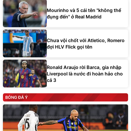
Mourinho và 5 cái tên "không thể
đụng đến" ở Real Madrid
Chưa vội chốt với Atletico, Romero
đợi HLV Flick gọi tên
Ronald Araujo rời Barca, gia nhập
Liverpool là nước đi hoàn hảo cho
cả 3
BÓNG ĐÁ Ý