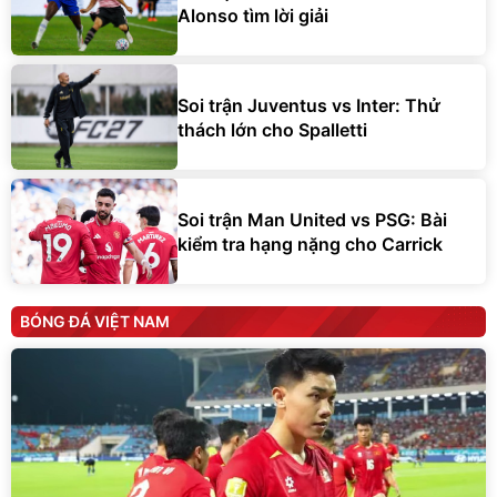
Alonso tìm lời giải
Soi trận Juventus vs Inter: Thử
thách lớn cho Spalletti
Soi trận Man United vs PSG: Bài
kiểm tra hạng nặng cho Carrick
BÓNG ĐÁ VIỆT NAM