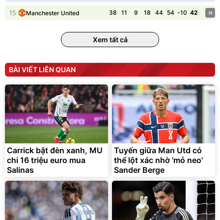
Flash Sale
Đã bán nhiều
15
38
11
9
18
44
54
-10
42
Manchester United
H
Xem tất cả
BÀI VIẾT LIÊN QUAN
Bạt phủ xe ô tô cao cấp,
Xe đạp điện trợ lực G-
tráng nhôm 03 lớp
Force C14 gấp gọn bỏ cốp
tiện lợi
392.000
9.900.000
đ
đ
325.000
7.092.000
Carrick bật đèn xanh, MU
Tuyến giữa Man Utd có
đ
đ
chi 16 triệu euro mua
thể lột xác nhờ 'mỏ neo'
Đã bán nhiều
Đang xem nhiều
Salinas
Sander Berge
G-FORCE VIETNA