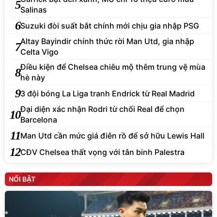
5
Salinas
6
Suzuki đòi suất bắt chính mới chịu gia nhập PSG
Altay Bayindir chính thức rời Man Utd, gia nhập
7
Celta Vigo
Điều kiện để Chelsea chiêu mộ thêm trung vệ mùa
8
hè này
9
3 đội bóng La Liga tranh Endrick từ Real Madrid
Đại diện xác nhận Rodri từ chối Real để chọn
10
Barcelona
11
Man Utd cần mức giá điên rồ để sở hữu Lewis Hall
12
CĐV Chelsea thất vọng với tân binh Palestra
NỔI BẬT