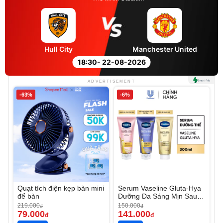
Hull City
Manchester United
18:30
- 22-08-2026
ADVERTISEMENT
-63%
-6%
Quạt tích điện kẹp bàn mini
Serum Vaseline Gluta-Hya
để bàn
Dưỡng Da Sáng Mịn Sau 7
Ngày
219.000
150.000
đ
đ
79.000
141.000
đ
đ