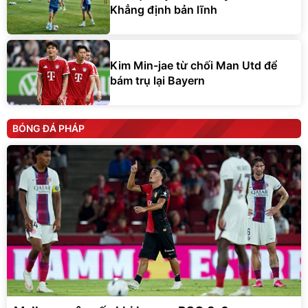
Khẳng định bản lĩnh
Kim Min-jae từ chối Man Utd để
bám trụ lại Bayern
BÓNG ĐÁ PHÁP