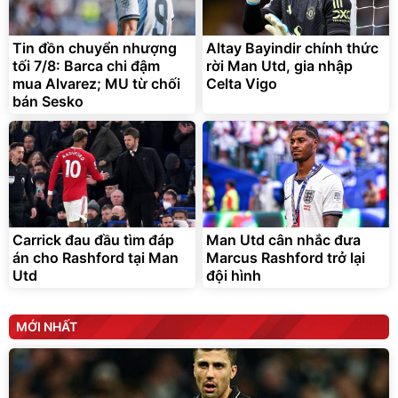
Tin đồn chuyển nhượng
Altay Bayindir chính thức
tối 7/8: Barca chi đậm
rời Man Utd, gia nhập
mua Alvarez; MU từ chối
Celta Vigo
bán Sesko
Carrick đau đầu tìm đáp
Man Utd cân nhắc đưa
án cho Rashford tại Man
Marcus Rashford trở lại
Utd
đội hình
MỚI NHẤT