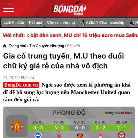
Lịch thi đấu
Kết quả
Chuyển nhượng
ASEAN Championship
N
h, MU chi 16 triệu euro mua Salinas
Soi trận Spurs vs Ge
Mới nhất:
Trang chủ
Tin Chuyển Nhượng
Bài viết
Gia cố trung tuyến, M.U theo đuổi
chữ ký giá rẻ của nhà vô địch
21:28 25/09/2024
Ngôi sao được xem là phương án khả
BongDa.com.vn
dĩ để bổ sung lực lượng nếu Manchester United quan
tâm đến giá cả.
PHONG ĐỘ
Thắng
Hòa
Thua
24-05
17-05
09-05
03-05
28-04
0 - 3
3 - 2
0 - 0
3 - 2
2 - 1