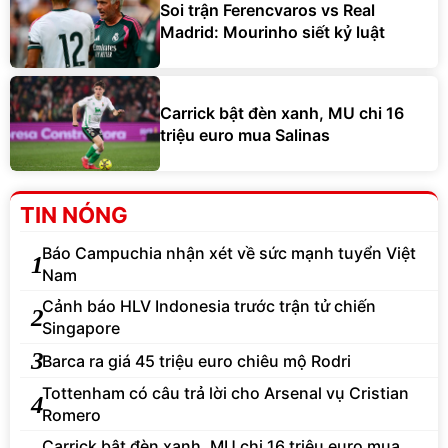
Soi trận Ferencvaros vs Real
Madrid: Mourinho siết kỷ luật
Carrick bật đèn xanh, MU chi 16
triệu euro mua Salinas
TIN NÓNG
Báo Campuchia nhận xét về sức mạnh tuyển Việt
1
Nam
Cảnh báo HLV Indonesia trước trận tử chiến
2
Singapore
3
Barca ra giá 45 triệu euro chiêu mộ Rodri
Tottenham có câu trả lời cho Arsenal vụ Cristian
4
Romero
Carrick bật đèn xanh, MU chi 16 triệu euro mua