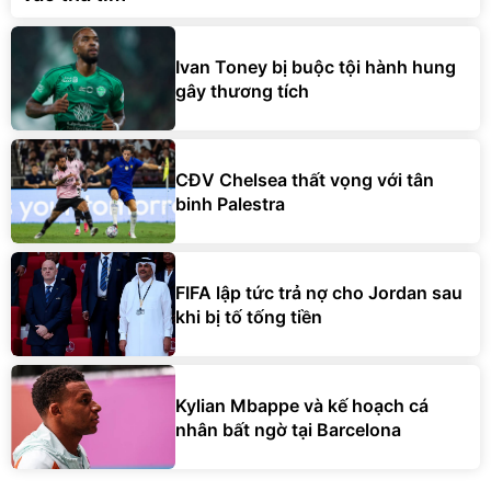
Ivan Toney bị buộc tội hành hung
gây thương tích
CĐV Chelsea thất vọng với tân
binh Palestra
FIFA lập tức trả nợ cho Jordan sau
khi bị tố tống tiền
Kylian Mbappe và kế hoạch cá
nhân bất ngờ tại Barcelona