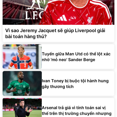
Vì sao Jeremy Jacquet sẽ giúp Liverpool giải
bài toán hàng thủ?
Tuyến giữa Man Utd có thể lột xác
nhờ 'mỏ neo' Sander Berge
Ivan Toney bị buộc tội hành hung
gây thương tích
Arsenal trả giá vì tính toán sai vị
thế trên thị trường chuyển nhượng