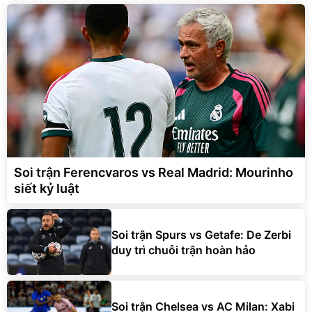
Soi trận Ferencvaros vs Real Madrid: Mourinho
siết kỷ luật
Soi trận Spurs vs Getafe: De Zerbi
duy trì chuỗi trận hoàn hảo
Soi trận Chelsea vs AC Milan: Xabi