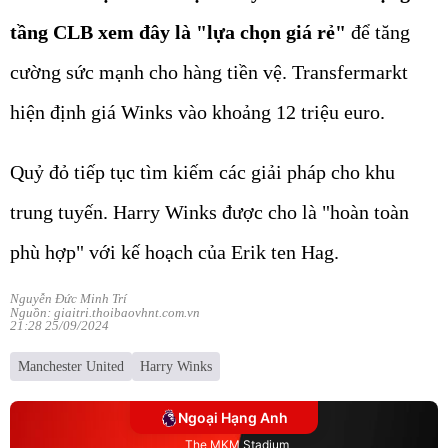
tầng CLB xem đây là "lựa chọn giá rẻ"
để tăng
cường sức mạnh cho hàng tiền vệ. Transfermarkt
hiện định giá Winks vào khoảng 12 triệu euro.
Quỷ đỏ tiếp tục tìm kiếm các giải pháp cho khu
trung tuyến. Harry Winks được cho là "hoàn toàn
phù hợp" với kế hoạch của Erik ten Hag.
Nguyễn Đức Minh Trí
Nguồn: giaitri.thoibaovhnt.com.vn
21:28 25/09/2024
Manchester United
Harry Winks
Ngoại Hạng Anh
The MKM Stadium