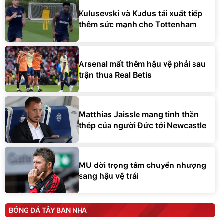
Kulusevski và Kudus tái xuất tiếp
thêm sức mạnh cho Tottenham
Arsenal mất thêm hậu vệ phải sau
trận thua Real Betis
Matthias Jaissle mang tinh thần
thép của người Đức tới Newcastle
MU dời trọng tâm chuyển nhượng
sang hậu vệ trái
BÓNG ĐÁ TÂY BAN NHA