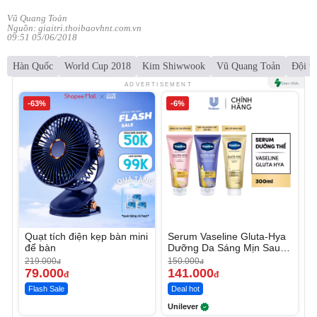
Vũ Quang Toản
Nguồn: giaitri.thoibaovhnt.com.vn
09:51 05/06/2018
Hàn Quốc
World Cup 2018
Kim Shiwwook
Vũ Quang Toản
Đội t
ADVERTISEMENT
-63%
-6%
Quạt tích điện kẹp bàn mini
Serum Vaseline Gluta-Hya
để bàn
Dưỡng Da Sáng Mịn Sau 7
Ngày
219.000
150.000
đ
đ
79.000
141.000
đ
đ
Flash Sale
Deal hot
Unilever