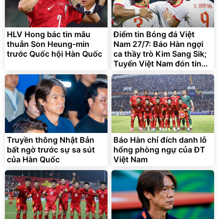
HLV Hong bác tin mâu
Điểm tin Bóng đá Việt
thuẫn Son Heung-min
Nam 27/7: Báo Hàn ngợi
trước Quốc hội Hàn Quốc
ca thầy trò Kim Sang Sik;
Tuyển Việt Nam đón tin
vui lực lượng
Bạt phủ xe ô tô cao cấp,
Xe đạp điện trợ lực G-
tráng nhôm 03 lớp
Force C14 gấp gọn bỏ cốp
tiện lợi
392.000
9.900.000
đ
đ
325.000
7.092.000
đ
đ
Truyền thông Nhật Bản
Báo Hàn chỉ đích danh lỗ
Đã bán nhiều
Đang xem nhiều
bất ngờ trước sự sa sút
hổng phòng ngự của ĐT
G-FORCE VIETNA
của Hàn Quốc
Việt Nam