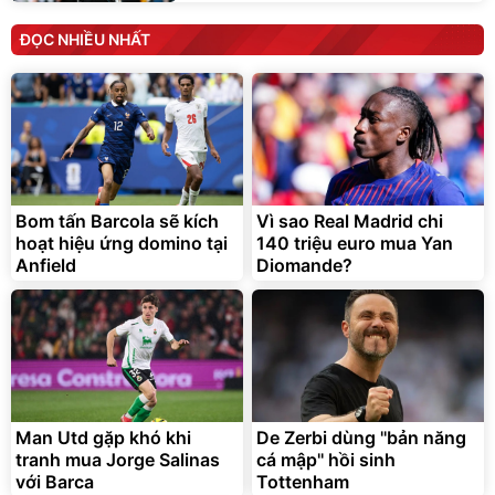
ĐỌC NHIỀU NHẤT
Bom tấn Barcola sẽ kích
Vì sao Real Madrid chi
hoạt hiệu ứng domino tại
140 triệu euro mua Yan
Anfield
Diomande?
Man Utd gặp khó khi
De Zerbi dùng ''bản năng
tranh mua Jorge Salinas
cá mập'' hồi sinh
với Barca
Tottenham