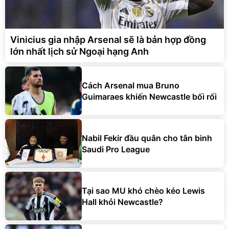
Vinicius gia nhập Arsenal sẽ là bản hợp đồng
lớn nhất lịch sử Ngoại hạng Anh
Cách Arsenal mua Bruno
Guimaraes khiến Newcastle bối rối
Nabil Fekir đầu quân cho tân binh
Saudi Pro League
Tại sao MU khó chèo kéo Lewis
Hall khỏi Newcastle?