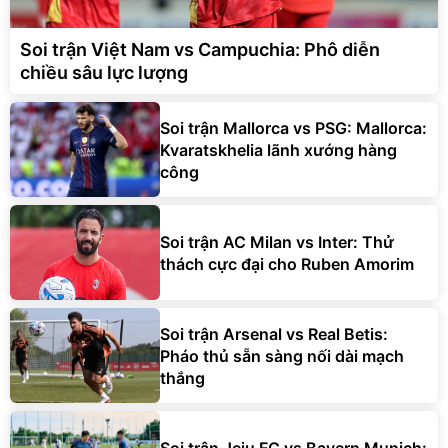
Soi trận Việt Nam vs Campuchia: Phô diễn
chiều sâu lực lượng
Soi trận Mallorca vs PSG: Mallorca:
Kvaratskhelia lãnh xướng hàng
công
Soi trận AC Milan vs Inter: Thử
thách cực đại cho Ruben Amorim
Soi trận Arsenal vs Real Betis:
Pháo thủ sẵn sàng nối dài mạch
thắng
Soi trận Jeju FC vs Bayern Munich: