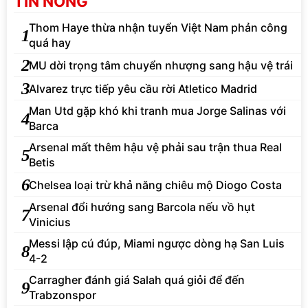
TIN NÓNG
Thom Haye thừa nhận tuyển Việt Nam phản công
1
quá hay
2
MU dời trọng tâm chuyển nhượng sang hậu vệ trái
3
Alvarez trực tiếp yêu cầu rời Atletico Madrid
Man Utd gặp khó khi tranh mua Jorge Salinas với
4
Barca
Arsenal mất thêm hậu vệ phải sau trận thua Real
5
Betis
6
Chelsea loại trừ khả năng chiêu mộ Diogo Costa
Arsenal đổi hướng sang Barcola nếu vồ hụt
7
Vinicius
Messi lập cú đúp, Miami ngược dòng hạ San Luis
8
4-2
Carragher đánh giá Salah quá giỏi để đến
9
Trabzonspor