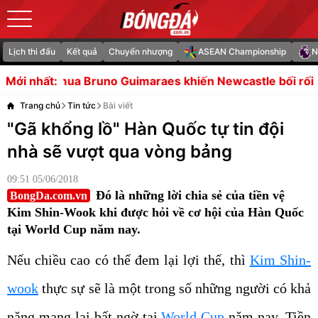
Lịch thi đấu
Kết quả
Chuyển nhượng
ASEAN Championship
N
 Guimaraes khiến Newcastle bối rối
Đình Bắc và Xuân 
Mới nhất:
Trang chủ
Tin tức
Bài viết
"Gã khổng lồ" Hàn Quốc tự tin đội
nhà sẽ vượt qua vòng bảng
09:51 05/06/2018
Đó là những lời chia sẻ của tiền vệ
BongDa.com.vn
Kim Shin-Wook khi được hỏi về cơ hội của Hàn Quốc
tại World Cup năm nay.
Nếu chiều cao có thể đem lại lợi thế, thì
Kim Shin-
wook
thực sự sẽ là một trong số những người có khả
năng mang lại bất ngờ tại
World Cup
năm nay. Tiền