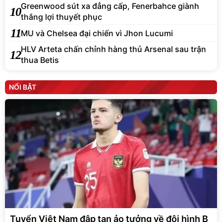
Greenwood sút xa đẳng cấp, Fenerbahce giành
10
thắng lợi thuyết phục
11
MU và Chelsea đại chiến vì Jhon Lucumi
HLV Arteta chấn chỉnh hàng thủ Arsenal sau trận
12
thua Betis
NỔI BẬT
Tuyển Việt Nam đập tan ảo tưởng về đội hình B