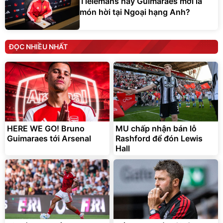
Tielemans hay Guimaraes mới là
món hời tại Ngoại hạng Anh?
ĐỌC NHIỀU NHẤT
HERE WE GO! Bruno
MU chấp nhận bán lỗ
Guimaraes tới Arsenal
Rashford để đón Lewis
Hall