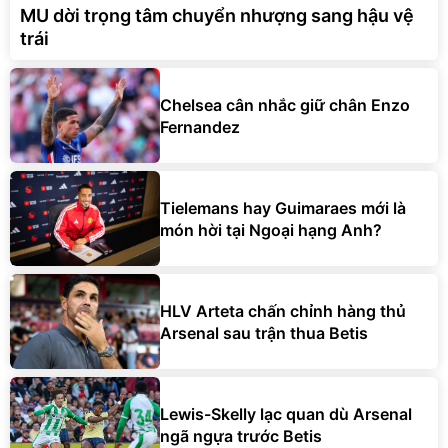
MU dời trọng tâm chuyển nhượng sang hậu vệ
trái
Chelsea cân nhắc giữ chân Enzo
Fernandez
Tielemans hay Guimaraes mới là
món hời tại Ngoại hạng Anh?
HLV Arteta chấn chỉnh hàng thủ
Arsenal sau trận thua Betis
Lewis-Skelly lạc quan dù Arsenal
ngã ngựa trước Betis