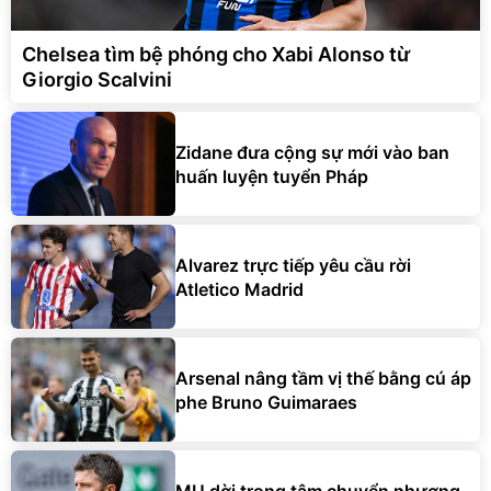
Chelsea tìm bệ phóng cho Xabi Alonso từ
Giorgio Scalvini
Zidane đưa cộng sự mới vào ban
huấn luyện tuyển Pháp
Alvarez trực tiếp yêu cầu rời
Atletico Madrid
Arsenal nâng tầm vị thế bằng cú áp
phe Bruno Guimaraes
MU dời trọng tâm chuyển nhượng