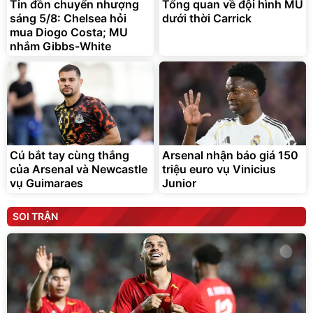
Tin đồn chuyển nhượng
Tổng quan về đội hình MU
sáng 5/8: Chelsea hỏi
dưới thời Carrick
mua Diogo Costa; MU
nhắm Gibbs-White
Cú bắt tay cùng thắng
Arsenal nhận báo giá 150
của Arsenal và Newcastle
triệu euro vụ Vinicius
vụ Guimaraes
Junior
SOI TRẬN