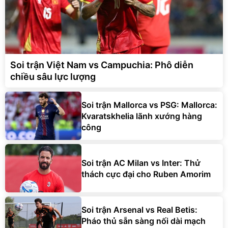
Soi trận Việt Nam vs Campuchia: Phô diễn
chiều sâu lực lượng
Soi trận Mallorca vs PSG: Mallorca:
Kvaratskhelia lãnh xướng hàng
công
Soi trận AC Milan vs Inter: Thử
thách cực đại cho Ruben Amorim
Soi trận Arsenal vs Real Betis:
Pháo thủ sẵn sàng nối dài mạch