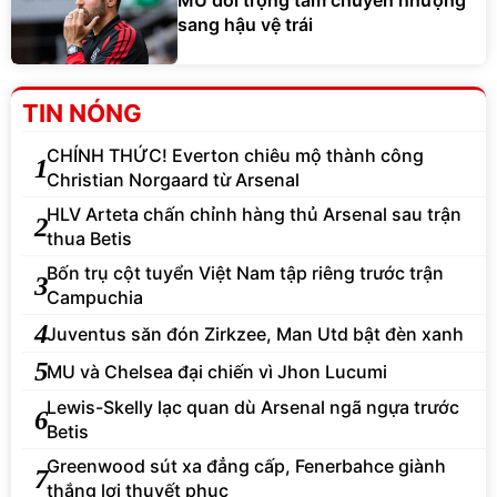
sang hậu vệ trái
TIN NÓNG
CHÍNH THỨC! Everton chiêu mộ thành công
1
Christian Norgaard từ Arsenal
HLV Arteta chấn chỉnh hàng thủ Arsenal sau trận
2
thua Betis
Bốn trụ cột tuyển Việt Nam tập riêng trước trận
3
Campuchia
4
Juventus săn đón Zirkzee, Man Utd bật đèn xanh
5
MU và Chelsea đại chiến vì Jhon Lucumi
Lewis-Skelly lạc quan dù Arsenal ngã ngựa trước
6
Betis
Greenwood sút xa đẳng cấp, Fenerbahce giành
7
thắng lợi thuyết phục