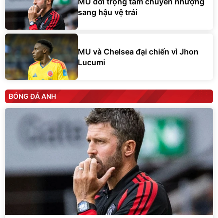
MU dời trọng tâm chuyển nhượng
sang hậu vệ trái
MU và Chelsea đại chiến vì Jhon
Lucumi
BÓNG ĐÁ ANH