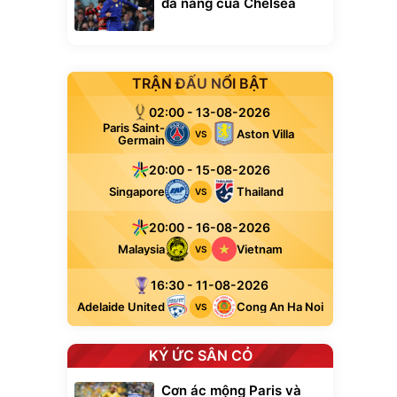
đa năng của Chelsea
TRẬN ĐẤU NỔI BẬT
02:00 - 13-08-2026
Paris Saint-
Aston Villa
VS
Germain
Unmute
20:00 - 15-08-2026
t Bụi Lau
Vali Bamozo
Singapore
Thailand
VS
-001 -
Khung Nhôm
inh
9066 Size
1.000.000
đ
đ
20/24/28 Cao Cấp
20:00 - 16-08-2026
000
825.000
đ
đ
Malaysia
Vietnam
VS
Flash Sale
16:30 - 11-08-2026
Lót ghế ôtô, nâng
Adelaide United
Cong An Ha Noi
VS
lưng chống nóng
giúp thoải mái
trong di chuyển
295.000
đ
KÝ ỨC SÂN CỎ
Đã bán nhiều
Cơn ác mộng Paris và