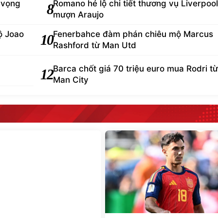
 vọng
Romano hé lộ chi tiết thương vụ Liverpool
8
mượn Araujo
ộ Joao
Fenerbahce đàm phán chiêu mộ Marcus
10
Rashford từ Man Utd
Barca chốt giá 70 triệu euro mua Rodri từ
12
Man City