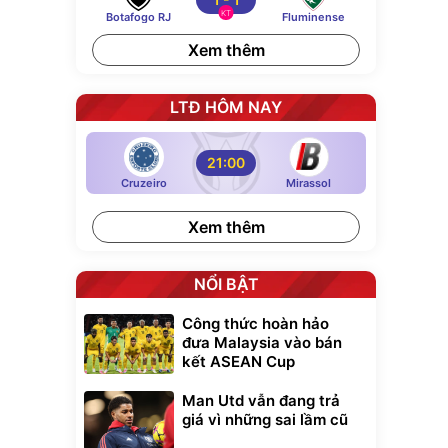
KT
Botafogo RJ
Fluminense
Xem thêm
LTĐ HÔM NAY
21:00
Cruzeiro
Mirassol
Xem thêm
NỔI BẬT
Công thức hoàn hảo
đưa Malaysia vào bán
kết ASEAN Cup
Man Utd vẫn đang trả
giá vì những sai lầm cũ