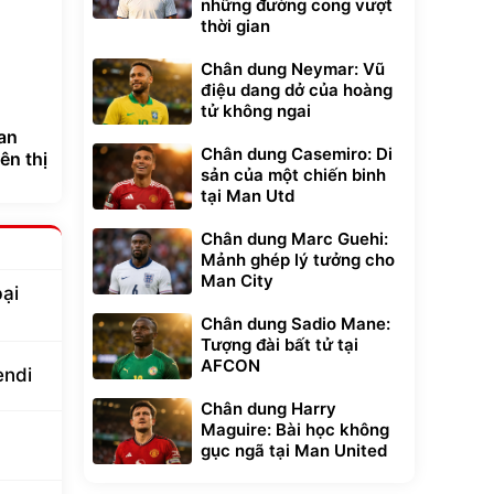
những đường cong vượt
thời gian
Chân dung Neymar: Vũ
điệu dang dở của hoàng
tử không ngai
oan
Chân dung Casemiro: Di
ên thị
sản của một chiến binh
tại Man Utd
Chân dung Marc Guehi:
Mảnh ghép lý tưởng cho
Man City
bại
Chân dung Sadio Mane:
Tượng đài bất tử tại
AFCON
endi
Chân dung Harry
Maguire: Bài học không
gục ngã tại Man United