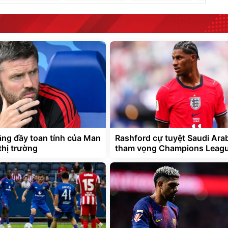
lặng đầy toan tính của Man
Rashford cự tuyệt Saudi Arab
thị trường
tham vọng Champions Leag