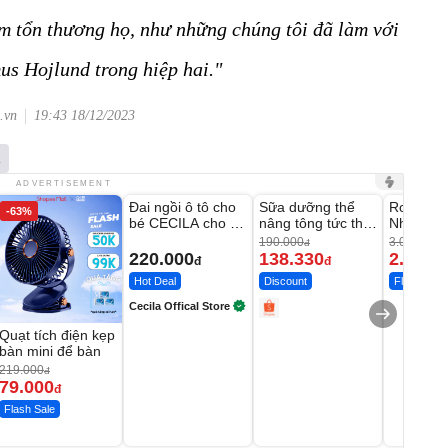
àm tổn thương họ, như những chúng tôi đã làm với
s Hojlund trong hiệp hai."
.vn
19:43 18/12/2023
l
Unmute
Unmute
Unmute
ADVERTISEMENT
Đai ngồi ô tô cho
Sữa dưỡng thể
Robot Hú
-63%
-27%
bé CECILA cho bé
nâng tông tức thì
Nhà - D2
1-9 tuổi
Vaseline Body
Thông M
190.000
3.000.000
đ
220.000
138.330
2.200.
đ
đ
Hot Deal
Discount
Flash Sale
Cecila Offical Store
Quạt tích điện kẹp
bàn mini để bàn
219.000
đ
79.000
đ
Flash Sale