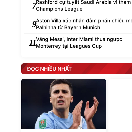
Rashford cự tuyệt Saudi Arabia vì tham
7
Champions League
Aston Villa xác nhận đàm phán chiêu m
9
Palhinha từ Bayern Munich
Vắng Messi, Inter Miami thua ngược
11
Monterrey tại Leagues Cup
ĐỌC NHIỀU NHẤT