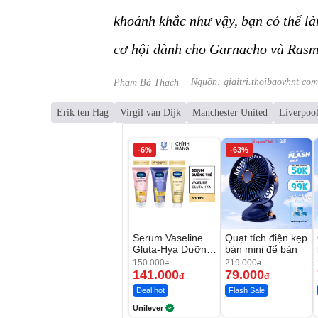
khoảnh khắc như vậy, bạn có thể l
cơ hội dành cho Garnacho và Rasmu
Nguồn: giaitri.thoibaovhnt.com
Phạm Bá Thạch
Erik ten Hag
Virgil van Dijk
Manchester United
Liverpoo
-6%
-63%
Serum Vaseline
Quạt tích điện kẹp
Gluta-Hya Dưỡng
bàn mini để bàn
Da Sáng Mịn Sau
150.000
219.000
đ
đ
7 Ngày
141.000
79.000
đ
đ
Deal hot
Flash Sale
Unilever