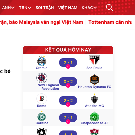
ANH
TBN
SOI TRẬN
VIỆT NAM
KHÁC
aysia vẫn ngại Việt Nam
Tottenham cân nhắc chiêu mộ 
KẾT QUẢ HÔM NAY
2
-
1
KT
Gremio
Sao Paulo
c bỏ
0
-
2
New England
KT
Houston Dynamo FC
Revolution
2
-
2
KT
Remo
Atletico MG
2
-
1
KT
Coritiba
Chapecoense AF
1
-
1