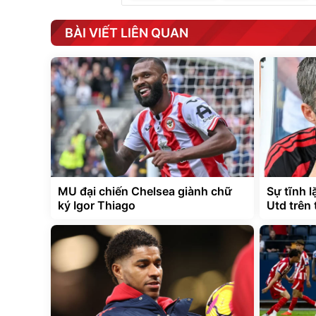
BÀI VIẾT LIÊN QUAN
MU đại chiến Chelsea giành chữ
Sự tĩnh 
ký Igor Thiago
Utd trên 