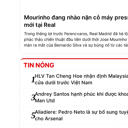
Mourinho đang nhào nặn cỗ máy pres
mới tại Real
Trong thắng lợi trước Ferencvaros, Real Madrid đã hé l
phác thảo chiến thuật đầu tiên dưới thời Jose Mourinho 
màn ra mắt của Bernardo Silva và sự bùng nổ từ các tà
trẻ.
TIN NÓNG
HLV Tan Cheng Hoe nhận định Malaysia
1
cửa dưới trước Việt Nam
Andrey Santos hạnh phúc khi được kho
3
Man Utd
Aliadiere: Pedro Neto là sự bổ sung tuyệ
5
cho Arsenal