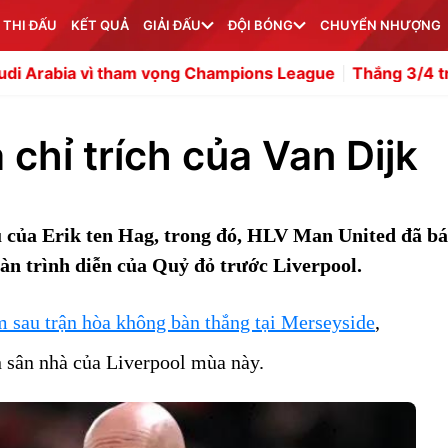
 THI ĐẤU
KẾT QUẢ
GIẢI ĐẤU
ĐỘI BÓNG
CHUYỂN NHƯỢNG
vì tham vọng Champions League
Thắng 3/4 trận, báo Mal
 chỉ trích của Van Dijk
u của Erik ten Hag, trong đó, HLV Man United đã bá
màn trình diễn của Quỷ đỏ trước Liverpool.
sau trận hòa không bàn thắng tại Merseyside
,
n sân nhà của Liverpool mùa này.