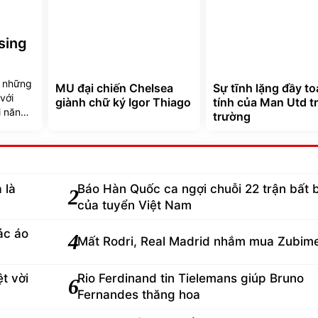
sing
ộ những
MU đại chiến Chelsea
Sự tĩnh lặng đầy t
với
giành chữ ký Igor Thiago
tính của Man Utd tr
i năng
trường
 là
Báo Hàn Quốc ca ngợi chuỗi 22 trận bất 
2
của tuyển Việt Nam
ác áo
4
Mất Rodri, Real Madrid nhắm mua Zubim
t vời
Rio Ferdinand tin Tielemans giúp Bruno
6
Fernandes thăng hoa