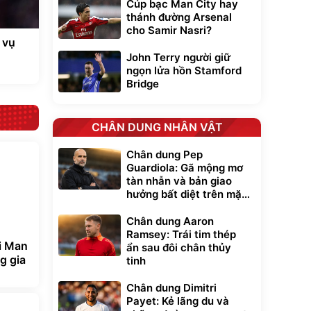
Cúp bạc Man City hay
thánh đường Arsenal
cho Samir Nasri?
 vụ
John Terry người giữ
ngọn lửa hồn Stamford
Bridge
CHÂN DUNG NHÂN VẬT
Chân dung Pep
Guardiola: Gã mộng mơ
tàn nhẫn và bản giao
hưởng bất diệt trên mặt
cỏ xanh
Chân dung Aaron
Ramsey: Trái tim thép
i Man
ẩn sau đôi chân thủy
g gia
tinh
Chân dung Dimitri
Payet: Kẻ lãng du và