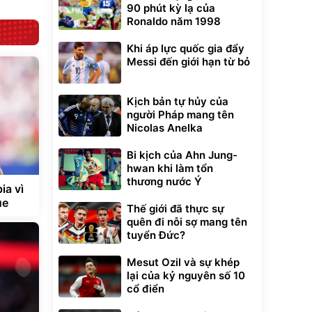
90 phút kỳ lạ của
Ronaldo năm 1998
Khi áp lực quốc gia đẩy
Messi đến giới hạn từ bỏ
Kịch bản tự hủy của
người Pháp mang tên
Nicolas Anelka
Bi kịch của Ahn Jung-
hwan khi làm tổn
thương nước Ý
ia vì
ue
Thế giới đã thực sự
quên đi nỗi sợ mang tên
tuyển Đức?
Mesut Ozil và sự khép
lại của kỷ nguyên số 10
cổ điển