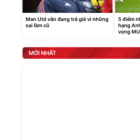
Man Utd vẫn đang trả giá vì những
5 điểm n
sai lầm cũ
hạng Anh:
vọng MU
MỚI NHẤT