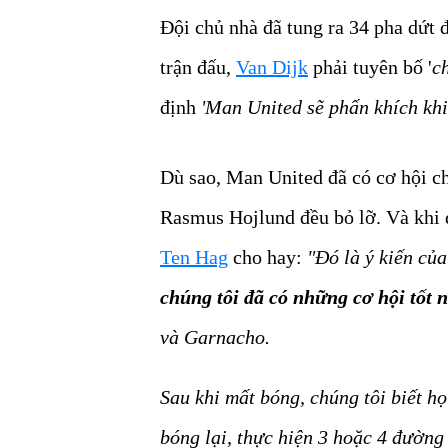
Đội chủ nhà đã tung ra 34 pha dứt đ
trận đấu,
Van Dijk
phải tuyên bố '
c
định
'Man United sẽ phấn khích kh
Dù sao, Man United đã có cơ hội c
Rasmus Hojlund đều bỏ lỡ. Và khi 
Ten Hag
cho hay:
"Đó là ý kiến của
chúng tôi đã có những cơ hội tốt 
và Garnacho.
Sau khi mất bóng, chúng tôi biết h
bóng lại, thực hiện 3 hoặc 4 đường