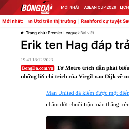
MỚI NHẤT
ASEAN CUP 2026
LỊCH
Man Utd trên thị trường
Rashford cự tuyệt Saudi Arabia 
Mới nhất:
Trang chủ
Premier League
Bài viết
Erik ten Hag đáp trả
19:43 18/12/2023
Tờ Metro trích dẫn phát biể
BongDa.com.vn
những lời chỉ trích của Virgil van Dijk về 
Man United đã kiếm được một điểm 
chấm dứt chuỗi trận toàn thắng trê