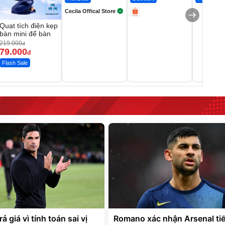
Cecila Offical Store
Quạt tích điện kẹp
bàn mini để bàn
219.000
đ
79.000
đ
Flash Sale
ả giá vì tính toán sai vị
Romano xác nhận Arsenal ti