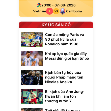
20:00 - 07-08-2026
Vietnam
Cambodia
VS
KÝ ỨC SÂN CỎ
Cơn ác mộng Paris và
90 phút kỳ lạ của
Ronaldo năm 1998
Khi áp lực quốc gia đẩy
Messi đến giới hạn từ bỏ
Kịch bản tự hủy của
người Pháp mang tên
Nicolas Anelka
Unmute
Bi kịch của Ahn Jung-
t Bụi Lau
Vali Bamozo
-001 -
Khung Nhôm
hwan khi làm tổn
inh
9066 Size
thương nước Ý
1.000.000
đ
đ
20/24/28 Cao Cấp
000
825.000
đ
đ
Thế giới đã thực sự
Flash Sale