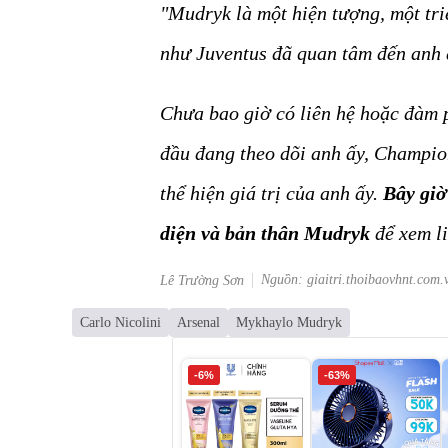
"Mudryk là một hiện tượng, một tri
như Juventus đã quan tâm đến anh 
Chưa bao giờ có liên hệ hoặc đàm p
đầu đang theo dõi anh ấy, Champio
thể hiện giá trị của anh ấy.
Bây giờ 
diện và bản thân Mudryk
để xem li
Nguồn: giaitri.thoibaovhnt.com.
Lê Trường Sơn
Carlo Nicolini
Arsenal
Mykhaylo Mudryk
-6%
-63%