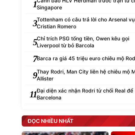
Cảnh báo HLV Herdman trước trận tử c
1
Singapore
Tottenham có câu trả lời cho Arsenal vụ
3
Cristian Romero
Chỉ trích PSG tống tiền, Owen kêu gọi
5
Liverpool từ bỏ Barcola
7
Barca ra giá 45 triệu euro chiêu mộ Rod
Thay Rodri, Man City liên hệ chiêu mộ 
9
Allister
Đại diện xác nhận Rodri từ chối Real để
11
Barcelona
ĐỌC NHIỀU NHẤT