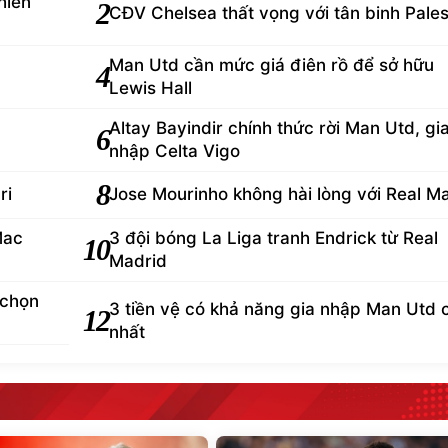
hiến
2
CĐV Chelsea thất vọng với tân binh Pales
Man Utd cần mức giá điên rồ để sở hữu
4
Lewis Hall
Altay Bayindir chính thức rời Man Utd, gi
6
nhập Celta Vigo
8
ri
Jose Mourinho không hài lòng với Real M
Mac
3 đội bóng La Liga tranh Endrick từ Real
10
Madrid
 chọn
3 tiền vệ có khả năng gia nhập Man Utd 
12
nhất