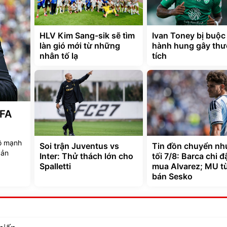
HLV Kim Sang-sik sẽ tìm
Ivan Toney bị buộc 
làn gió mới từ những
hành hung gây th
nhân tố lạ
tích
IFA
hộ mạnh
Soi trận Juventus vs
Tin đồn chuyển n
bản
Inter: Thử thách lớn cho
tối 7/8: Barca chi 
Spalletti
mua Alvarez; MU từ
bán Sesko