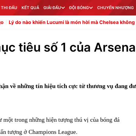
 THI ĐẤU
KẾT QUẢ
GIẢI ĐẤU
ĐỘI BÓNG
CHUYỂN NHƯỢNG
iến Lucumi là món hời mà Chelsea không nên bỏ qua?
Cả
ục tiêu số 1 của Arsena
hận về những tín hiệu tích cực từ thương vụ đang đ
ư một trong những hiện tượng thú vị của bóng đá
n ấn tượng ở Champions League.