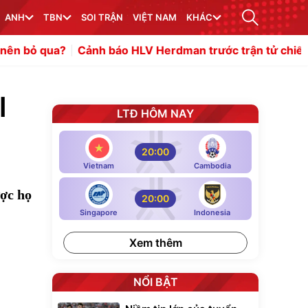
ANH
TBN
SOI TRẬN
VIỆT NAM
KHÁC
nh báo HLV Herdman trước trận tử chiến Singapore
Niề
l
LTĐ HÔM NAY
20:00
Vietnam
Cambodia
ược họ
20:00
Singapore
Indonesia
Xem thêm
NỔI BẬT