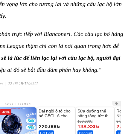
ển vọng lớn cho tương lai và những câu lạc bộ lớn
ấy.
hán trực tiếp với Bianconeri. Các câu lạc bộ hàng
ns League thậm chí còn là nơi quan trọng hơn để
sẽ là lúc để liên lạc lại với câu lạc bộ, người đại
ệu ai đó sẽ bắt đầu đàm phán hay không."
vn
22:06 19/11/2022
Unmute
Unmute
Unmute
ADVERTISEMENT
Đai ngồi ô tô cho
Sữa dưỡng thể
Robot Hú
-63%
-27%
bé CECILA cho bé
nâng tông tức thì
Nhà - D2
1-9 tuổi
Vaseline Body
Thông M
190.000
3.000.000
đ
220.000
138.330
2.200.
đ
đ
Hot Deal
Discount
Flash Sale