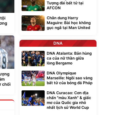
Tượng đài bất tử tại
AFCON
tội
Chân dung Harry
Maguire: Bài học không
ương
gục ngã tại Man United
DNA
DNA Atalanta: Bản hùng
ca của nữ thần giữa
lòng Bergamo
DNA Olympique
hượng
Marseille: Ngôi sao vàng
đậm
bất tử của bóng đá Pháp
 chối
DNA Curacao: Cơn địa
chấn "màu Xanh" & giấc
mơ của Quốc gia nhỏ
nhất lịch sử World Cup