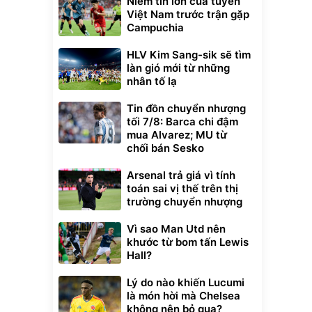
Niềm tin lớn của tuyển
Việt Nam trước trận gặp
Campuchia
HLV Kim Sang-sik sẽ tìm
làn gió mới từ những
nhân tố lạ
Tin đồn chuyển nhượng
tối 7/8: Barca chi đậm
mua Alvarez; MU từ
chối bán Sesko
Arsenal trả giá vì tính
toán sai vị thế trên thị
trường chuyển nhượng
Vì sao Man Utd nên
khước từ bom tấn Lewis
Hall?
Lý do nào khiến Lucumi
là món hời mà Chelsea
không nên bỏ qua?