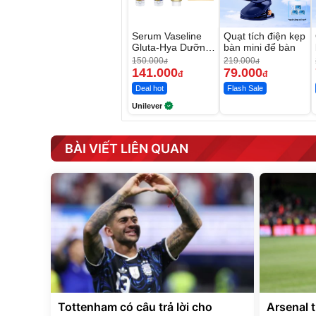
Serum Vaseline
Quạt tích điện kẹp
Gluta-Hya Dưỡng
bàn mini để bàn
Da Sáng Mịn Sau
150.000
219.000
đ
đ
7 Ngày
141.000
79.000
đ
đ
Deal hot
Flash Sale
Unilever
BÀI VIẾT LIÊN QUAN
Tottenham có câu trả lời cho
Arsenal tr