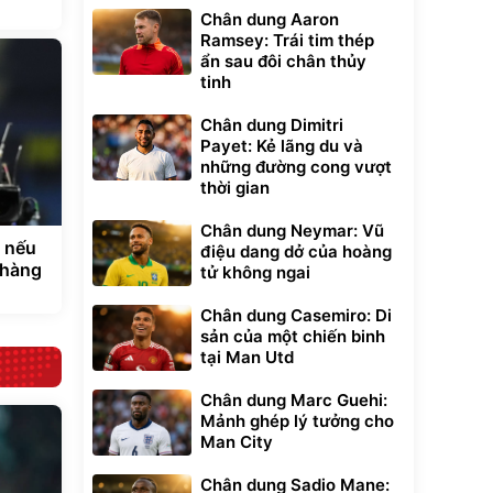
Chân dung Aaron
Ramsey: Trái tim thép
ẩn sau đôi chân thủy
tinh
Chân dung Dimitri
Payet: Kẻ lãng du và
những đường cong vượt
thời gian
Chân dung Neymar: Vũ
n nếu
điệu dang dở của hoàng
 hàng
tử không ngai
Chân dung Casemiro: Di
sản của một chiến binh
tại Man Utd
Chân dung Marc Guehi:
Mảnh ghép lý tưởng cho
Man City
Chân dung Sadio Mane: