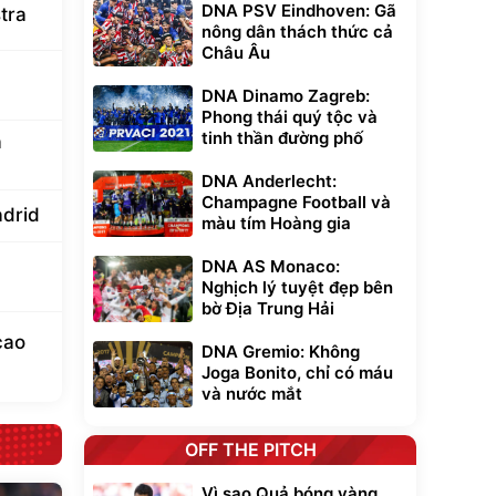
DNA PSV Eindhoven: Gã
tra
nông dân thách thức cả
Châu Âu
DNA Dinamo Zagreb:
Phong thái quý tộc và
tinh thần đường phố
a
DNA Anderlecht:
Champagne Football và
adrid
màu tím Hoàng gia
DNA AS Monaco:
Nghịch lý tuyệt đẹp bên
bờ Địa Trung Hải
cao
DNA Gremio: Không
Joga Bonito, chỉ có máu
và nước mắt
OFF THE PITCH
Vì sao Quả bóng vàng