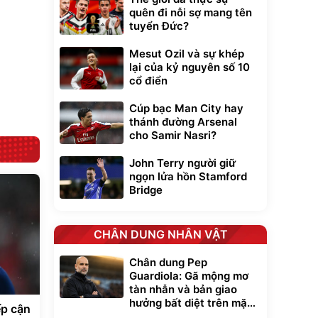
quên đi nỗi sợ mang tên
tuyển Đức?
Lót ghế ôtô, nâng
lưng chống nóng
Mesut Ozil và sự khép
giúp thoải mái
lại của kỷ nguyên số 10
trong di chuyển
295.000
đ
cổ điển
Đã bán nhiều
Cúp bạc Man City hay
thánh đường Arsenal
cho Samir Nasri?
John Terry người giữ
ngọn lửa hồn Stamford
Bridge
CHÂN DUNG NHÂN VẬT
Chân dung Pep
Guardiola: Gã mộng mơ
tàn nhẫn và bản giao
hưởng bất diệt trên mặt
ếp cận
cỏ xanh