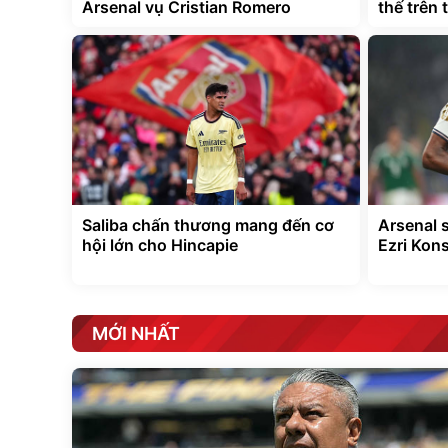
Arsenal vụ Cristian Romero
thế trên
Saliba chấn thương mang đến cơ
Arsenal s
hội lớn cho Hincapie
Ezri Kon
MỚI NHẤT