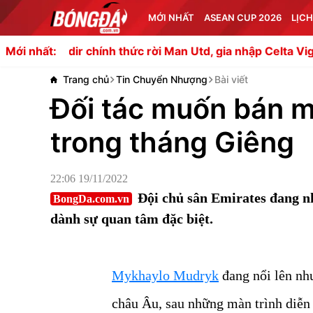
MỚI NHẤT
ASEAN CUP 2026
LỊCH
chính thức rời Man Utd, gia nhập Celta Vigo
Lý do nào kh
Mới nhất:
Trang chủ
Tin Chuyển Nhượng
Bài viết
Đối tác muốn bán m
trong tháng Giêng
22:06 19/11/2022
Đội chủ sân Emirates đang n
BongDa.com.vn
dành sự quan tâm đặc biệt.
Mykhaylo Mudryk
đang nổi lên nh
châu Âu, sau những màn trình diễ