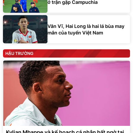
ở trận gặp Campuchia
Văn Vĩ, Hai Long là hai lá bùa may
mắn của tuyển Việt Nam
HẬU TRƯỜNG
Kylian Mbappe và kế hoạch cá nhân bất ngờ tại