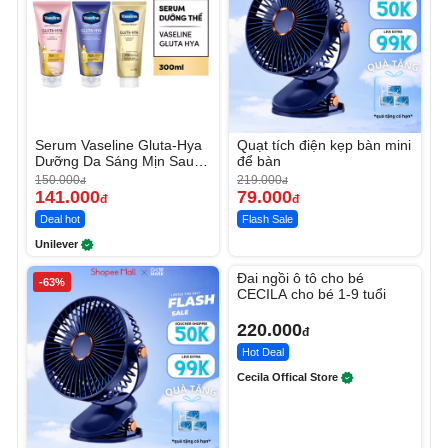
Serum Vaseline Gluta-Hya
Quạt tích điện kẹp bàn mini
Dưỡng Da Sáng Mịn Sau 7
để bàn
Ngày
150.000
219.000
đ
đ
141.000
79.000
đ
đ
Deal hot
Flash Sale
Unilever
Unmute
Đai ngồi ô tô cho bé
-63%
CECILA cho bé 1-9 tuổi
220.000
đ
Hot Deal
Cecila Offical Store