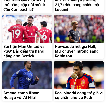
Việt Nam làm mới hàng
MU sẵn sàng trả thẳng
thủ bằng cặp đôi mét 9
21,7 triệu bảng chiêu mộ
đấu Campuchia?
Lucumi
Soi trận Man United vs
Newcastle hét giá Hall,
PSG: Bài kiểm tra hạng
MU chuyển hướng sang
nặng cho Carrick
Robinson
Arsenal tranh Iliman
Real Madrid đang trả giá vì
Ndiaye với Al Hilal
sự chần chừ vụ Rodri