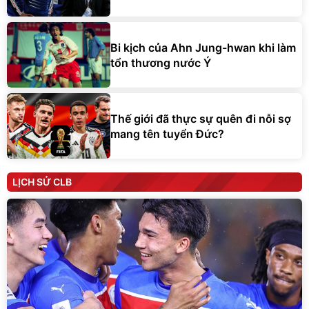
Bi kịch của Ahn Jung-hwan khi làm
tổn thương nước Ý
Thế giới đã thực sự quên đi nỗi sợ
mang tên tuyển Đức?
LỊCH SỬ CLB