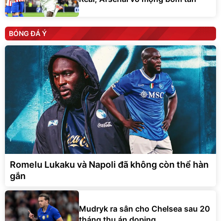
BÓNG ĐÁ Ý
Romelu Lukaku và Napoli đã không còn thể hàn
gắn
Mudryk ra sân cho Chelsea sau 20
tháng thụ án doping