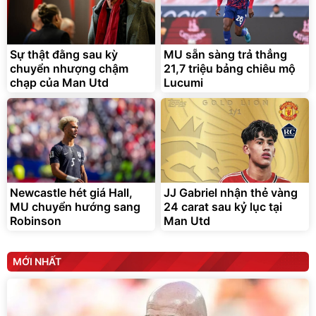
Lót ghế ôtô, nâng lưng
chống nóng giúp thoải mái
trong di chuyển
295.000
Sự thật đằng sau kỳ
MU sẵn sàng trả thẳng
đ
chuyển nhượng chậm
21,7 triệu bảng chiêu mộ
Đã bán nhiều
chạp của Man Utd
Lucumi
Newcastle hét giá Hall,
JJ Gabriel nhận thẻ vàng
MU chuyển hướng sang
24 carat sau kỷ lục tại
Robinson
Man Utd
MỚI NHẤT