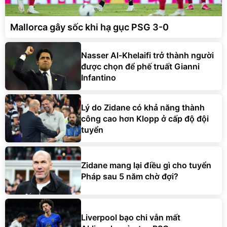
Mallorca gây sốc khi hạ gục PSG 3-0
Nasser Al-Khelaifi trở thành người
được chọn để phế truất Gianni
Infantino
Lý do Zidane có khả năng thành
công cao hơn Klopp ở cấp độ đội
tuyển
Zidane mang lại điều gì cho tuyển
Pháp sau 5 năm chờ đợi?
Liverpool bạo chi vẫn mất