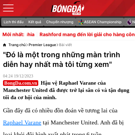
Lịch thi đấu
Kết quả
Chuyển nhượng
ASEAN Championship
N
hford mang đến lời giải cho hàng công của Carrick
Đừng
Mới nhất:
Trang chủ
Premier League
Bài viết
"Đó là một trong những màn trình
diễn hay nhất mà tôi từng xem"
04:24 19/12/2023
Hậu vệ Raphael Varane của
BongDa.com.vn
Manchester United đã được trở lại sân cỏ và tận dụng
tối đa cơ hội của mình.
Gần đây đã có nhiều đồn đoán về tương lai của
Raphael Varane
tại Manchester United. Anh đã bị
loại khỏi đội hình xuất phát trong 6 tuần.