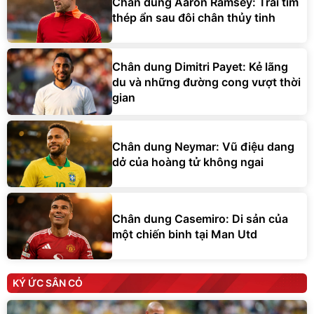
Chân dung Aaron Ramsey: Trái tim
thép ẩn sau đôi chân thủy tinh
Chân dung Dimitri Payet: Kẻ lãng
du và những đường cong vượt thời
gian
Chân dung Neymar: Vũ điệu dang
dở của hoàng tử không ngai
Chân dung Casemiro: Di sản của
một chiến binh tại Man Utd
KÝ ỨC SÂN CỎ