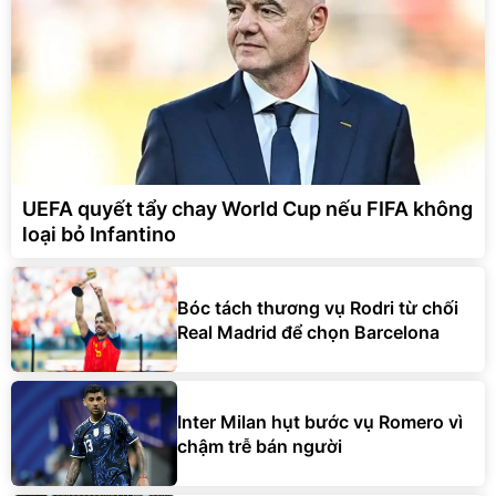
UEFA quyết tẩy chay World Cup nếu FIFA không
loại bỏ Infantino
Bóc tách thương vụ Rodri từ chối
Real Madrid để chọn Barcelona
Inter Milan hụt bước vụ Romero vì
chậm trễ bán người