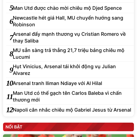
5
Man Utd được chào mời chiêu mộ Djed Spence
Newcastle hét giá Hall, MU chuyển hướng sang
6
Robinson
Arsenal đẩy mạnh thương vụ Cristian Romero về
7
thay Saliba
MU sẵn sàng trả thẳng 21,7 triệu bảng chiêu mộ
8
Lucumi
Hụt Vinicius, Arsenal tái khởi động vụ Julian
9
Alvarez
10
Arsenal tranh Iliman Ndiaye với Al Hilal
Man Utd có thể gạch tên Carlos Baleba vì chấn
11
thương mới
12
Napoli cân nhắc chiêu mộ Gabriel Jesus từ Arsenal
NỔI BẬT