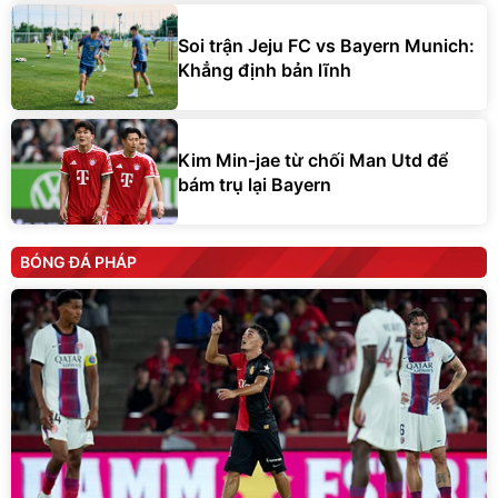
Soi trận Jeju FC vs Bayern Munich:
Khẳng định bản lĩnh
Kim Min-jae từ chối Man Utd để
bám trụ lại Bayern
BÓNG ĐÁ PHÁP