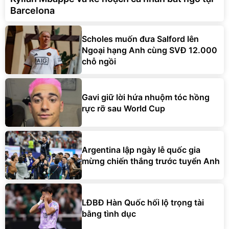
Barcelona
Scholes muốn đưa Salford lên
Ngoại hạng Anh cùng SVĐ 12.000
chỗ ngồi
Gavi giữ lời hứa nhuộm tóc hồng
rực rỡ sau World Cup
Argentina lập ngày lễ quốc gia
mừng chiến thắng trước tuyển Anh
LĐBĐ Hàn Quốc hối lộ trọng tài
bằng tình dục