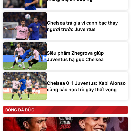
Chelsea trả giá vì canh bạc thay
người trước Juventus
Siêu phẩm Zhegrova giúp
Juventus hạ gục Chelsea
Chelsea 0-1 Juventus: Xabi Alonso
cùng các học trò gây thất vọng
BÓNG ĐÁ ĐỨC