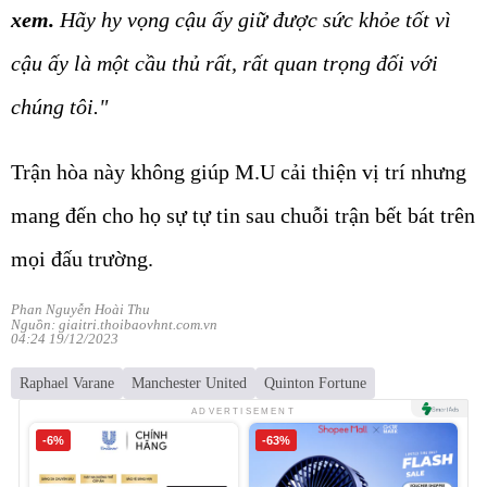
xem.
Hãy hy vọng cậu ấy giữ được sức khỏe tốt vì
cậu ấy là một cầu thủ rất, rất quan trọng đối với
chúng tôi."
Trận hòa này không giúp M.U cải thiện vị trí nhưng
mang đến cho họ sự tự tin sau chuỗi trận bết bát trên
mọi đấu trường.
Phan Nguyễn Hoài Thu
Nguồn: giaitri.thoibaovhnt.com.vn
04:24 19/12/2023
Raphael Varane
Manchester United
Quinton Fortune
ADVERTISEMENT
-6%
-63%