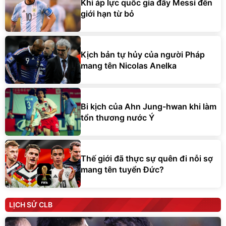
Khi áp lực quốc gia đẩy Messi đến
giới hạn từ bỏ
Kịch bản tự hủy của người Pháp
mang tên Nicolas Anelka
Bi kịch của Ahn Jung-hwan khi làm
tổn thương nước Ý
Thế giới đã thực sự quên đi nỗi sợ
mang tên tuyển Đức?
LỊCH SỬ CLB