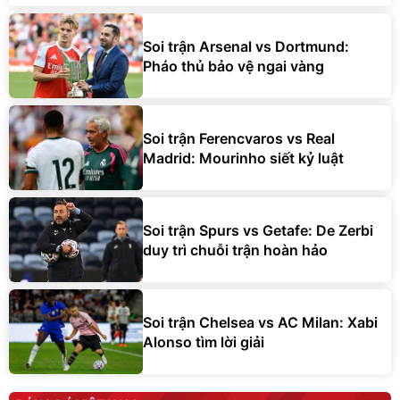
Soi trận Arsenal vs Dortmund:
Pháo thủ bảo vệ ngai vàng
Soi trận Ferencvaros vs Real
Madrid: Mourinho siết kỷ luật
Soi trận Spurs vs Getafe: De Zerbi
duy trì chuỗi trận hoàn hảo
Soi trận Chelsea vs AC Milan: Xabi
Alonso tìm lời giải