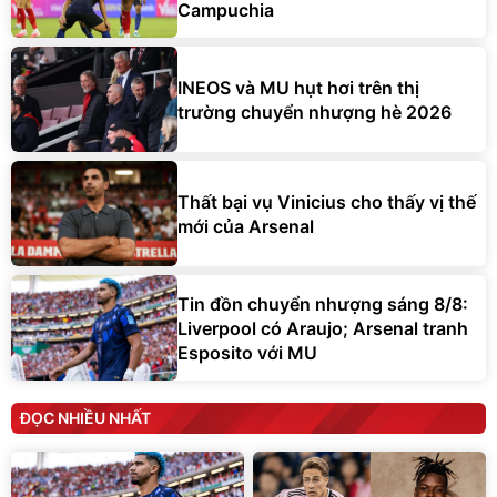
Campuchia
INEOS và MU hụt hơi trên thị
trường chuyển nhượng hè 2026
Thất bại vụ Vinicius cho thấy vị thế
mới của Arsenal
Tin đồn chuyển nhượng sáng 8/8:
Liverpool có Araujo; Arsenal tranh
Esposito với MU
ĐỌC NHIỀU NHẤT