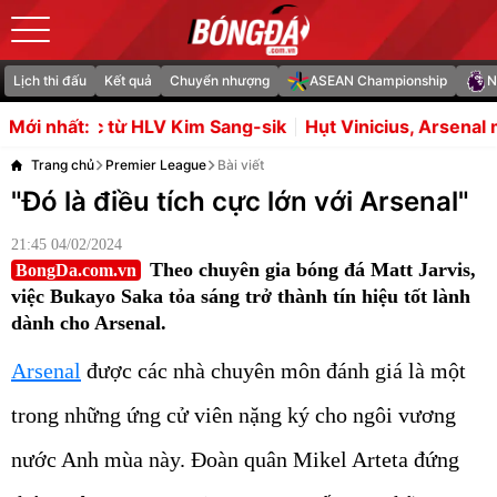
Lịch thi đấu
Kết quả
Chuyển nhượng
ASEAN Championship
N
LV Kim Sang-sik
Hụt Vinicius, Arsenal muốn vung tiền m
Mới nhất:
Trang chủ
Premier League
Bài viết
"Đó là điều tích cực lớn với Arsenal"
21:45 04/02/2024
Theo chuyên gia bóng đá Matt Jarvis,
BongDa.com.vn
việc Bukayo Saka tỏa sáng trở thành tín hiệu tốt lành
dành cho Arsenal.
Arsenal
được các nhà chuyên môn đánh giá là một
trong những ứng cử viên nặng ký cho ngôi vương
nước Anh mùa này. Đoàn quân Mikel Arteta đứng