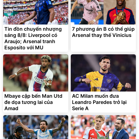
Tin đồn chuyển nhượng
7 phương án B có thể giúp
sáng 8/8: Liverpool có
Arsenal thay thế Vinicius
Araujo; Arsenal tranh
Esposito với MU
Mbaye cập bến Man Utd
AC Milan muốn đưa
đe dọa tương lai của
Leandro Paredes trở lại
Amad
Serie A