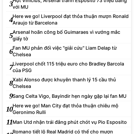
Hụt Vinicius, Arsenal tranh Esposito 73 triệu bảng
3
với MU
Here we go! Liverpool đạt thỏa thuận mượn Ronald
4
Araujo từ Barcelona
Arsenal hoãn công bố Guimaraes vì vướng mắc
5
giấy tờ
Fan MU phản đối việc "giải cứu" Liam Delap từ
6
Chelsea
Liverpool chốt 115 triệu euro cho Bradley Barcola
7
của PSG
Xabi Alonso được khuyên thanh lý 15 cầu thủ
8
Chelsea
9
Sang Celta Vigo, Bayindir hẹn ngày gặp lại fan MU
Here we go! Man City đạt thỏa thuận chiêu mộ
10
Geronimo Rulli
11
Man Utd nhận trái đắng phút chót vụ Pio Esposito
Romano tiết lộ Real Madrid có thể cho mượn