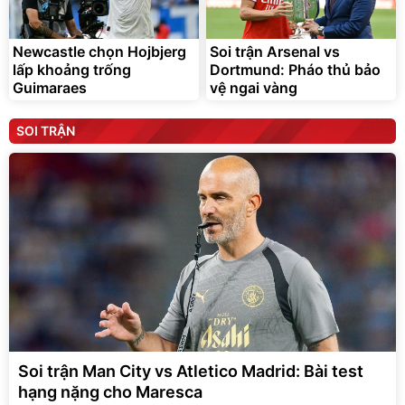
Newcastle chọn Hojbjerg
Soi trận Arsenal vs
lấp khoảng trống
Dortmund: Pháo thủ bảo
Guimaraes
vệ ngai vàng
SOI TRẬN
Soi trận Man City vs Atletico Madrid: Bài test
hạng nặng cho Maresca