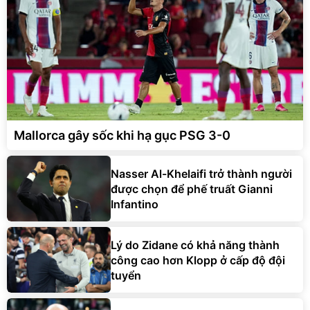
Mallorca gây sốc khi hạ gục PSG 3-0
Nasser Al-Khelaifi trở thành người
được chọn để phế truất Gianni
Infantino
Lý do Zidane có khả năng thành
công cao hơn Klopp ở cấp độ đội
tuyển