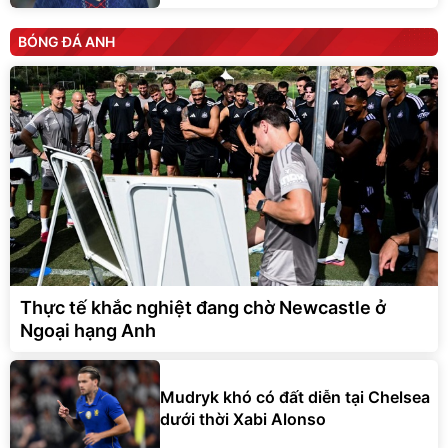
BÓNG ĐÁ ANH
Thực tế khắc nghiệt đang chờ Newcastle ở
Ngoại hạng Anh
Mudryk khó có đất diễn tại Chelsea
dưới thời Xabi Alonso