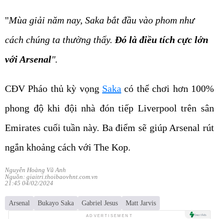
"
Mùa giải năm nay, Saka bắt đầu vào phom như
cách chúng ta thường thấy.
Đó là điều tích cực lớn
với Arsenal
".
CĐV Pháo thủ kỳ vọng
Saka
có thể chơi hơn 100%
phong độ khi đội nhà đón tiếp Liverpool trên sân
Emirates cuối tuần này. Ba điểm sẽ giúp Arsenal rút
ngắn khoảng cách với The Kop.
Nguyễn Hoàng Vũ Anh
Nguồn: giaitri.thoibaovhnt.com.vn
21:45 04/02/2024
Arsenal
Bukayo Saka
Gabriel Jesus
Matt Jarvis
ADVERTISEMENT