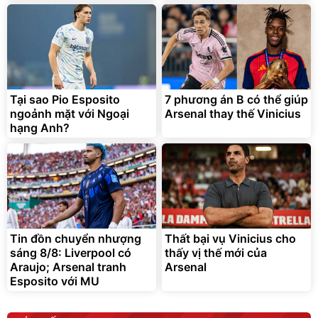
đ
đ
Flash Sale
Deal hot
SOKANY
Olay
Tại sao Pio Esposito
7 phương án B có thể giúp
ngoảnh mặt với Ngoại
Arsenal thay thế Vinicius
hạng Anh?
Combo Dầu Gội, Dầu Xả,
Thùng 48 hộp Sữa tươi Tiệt
Serum TRESemme
Trùng Vinamilk Green Farm
Lamellar Gloss
110ml
376.358
đ
LamellarBond
465.000
313.632
đ
đ
Tin đồn chuyển nhượng
Thất bại vụ Vinicius cho
Deal hot
Deal hot
sáng 8/8: Liverpool có
thấy vị thế mới của
Unilever
vinamilk official
Araujo; Arsenal tranh
Arsenal
Esposito với MU