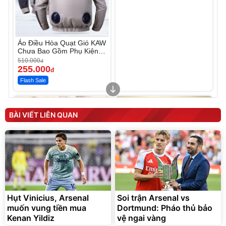
Áo Điều Hòa Quạt Gió KAW
Chưa Bao Gồm Phụ Kiện
Và Pin
510.000
đ
255.000
đ
Flash Sale
BÀI VIẾT LIÊN QUAN
Hụt Vinicius, Arsenal
Soi trận Arsenal vs
Máy Đánh Bọt Cà Phê,
Sữa Dưỡng Thể OLAY
muốn vung tiền mua
Đánh Trứng Mini SOKANY
Dortmund: Pháo thủ bảo
Hương Nước Hoa Dưỡng
SK-02018
Ẩm Chuyên Sâu
Kenan Yildiz
320.000
vệ ngai vàng
290.000
đ
đ
259.000
255.000