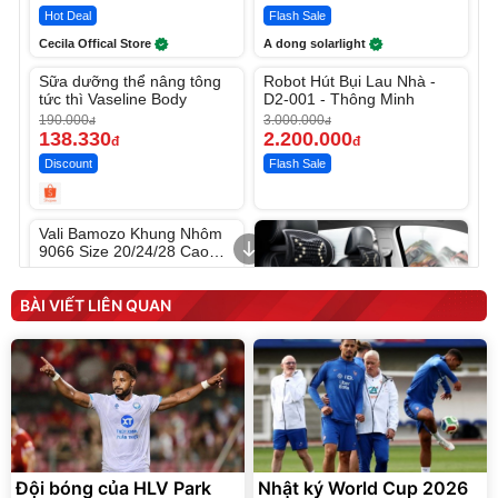
Hot Deal
Flash Sale
Cecila Offical Store
A dong solarlight
Unmute
Unmute
Sữa dưỡng thể nâng tông
Robot Hút Bụi Lau Nhà -
-27%
-26%
tức thì Vaseline Body
D2-001 - Thông Minh
190.000
3.000.000
đ
đ
138.330
2.200.000
đ
đ
Discount
Flash Sale
Unmute
Vali Bamozo Khung Nhôm
9066 Size 20/24/28 Cao
Cấp
1.000.000
đ
825.000
đ
BÀI VIẾT LIÊN QUAN
Flash Sale
Lót ghế ôtô, nâng lưng
chống nóng giúp thoải mái
trong di chuyển
Đội bóng của HLV Park
Nhật ký World Cup 2026