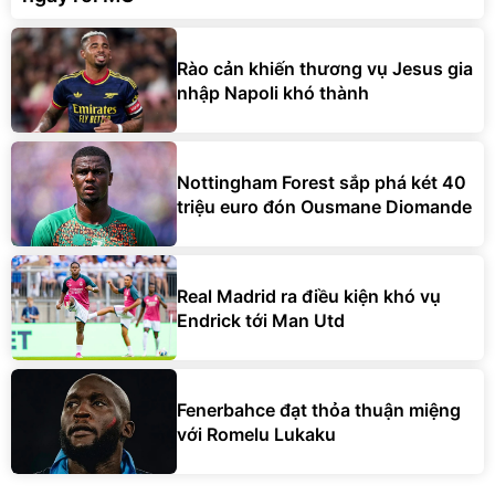
Rào cản khiến thương vụ Jesus gia
nhập Napoli khó thành
Nottingham Forest sắp phá két 40
triệu euro đón Ousmane Diomande
Real Madrid ra điều kiện khó vụ
Endrick tới Man Utd
Fenerbahce đạt thỏa thuận miệng
với Romelu Lukaku