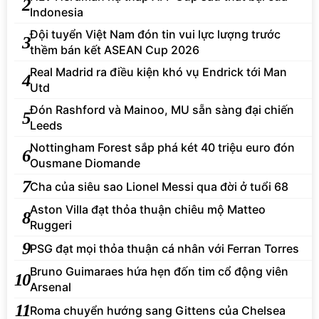
2
Indonesia
Đội tuyển Việt Nam đón tin vui lực lượng trước
3
thềm bán kết ASEAN Cup 2026
Real Madrid ra điều kiện khó vụ Endrick tới Man
4
Utd
Đón Rashford và Mainoo, MU sẵn sàng đại chiến
5
Leeds
Nottingham Forest sắp phá két 40 triệu euro đón
6
Ousmane Diomande
7
Cha của siêu sao Lionel Messi qua đời ở tuổi 68
Aston Villa đạt thỏa thuận chiêu mộ Matteo
8
Ruggeri
9
PSG đạt mọi thỏa thuận cá nhân với Ferran Torres
Bruno Guimaraes hứa hẹn đốn tim cổ động viên
10
Arsenal
11
Roma chuyển hướng sang Gittens của Chelsea