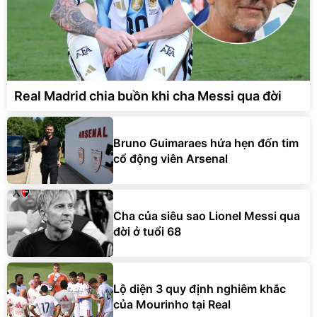
Real Madrid chia buồn khi cha Messi qua đời
Bruno Guimaraes hứa hẹn đốn tim
cổ động viên Arsenal
Cha của siêu sao Lionel Messi qua
đời ở tuổi 68
Lộ diện 3 quy định nghiêm khắc
của Mourinho tại Real