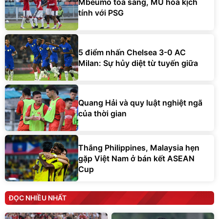
Mbeumo tỏa sáng, MU hòa kịch
tính với PSG
5 điểm nhấn Chelsea 3-0 AC
Milan: Sự hủy diệt từ tuyến giữa
Quang Hải và quy luật nghiệt ngã
của thời gian
Thắng Philippines, Malaysia hẹn
gặp Việt Nam ở bán kết ASEAN
Cup
ĐỌC NHIỀU NHẤT