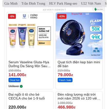
Gia Minh
Trần Đình Trọng
HLV Park Hang-seo
U22 Việt Nam
SE
ADVERTISEMENT
-6%
-63%
Serum Vaseline Gluta-Hya
Quạt tích điện kẹp bàn mini
Dưỡng Da Sáng Mịn Sau 7
để bàn
Ngày
150.000
219.000
đ
đ
141.000
79.000
đ
đ
Deal hot
Flash Sale
Unilever
Unmute
Unmute
Đai ngồi ô tô cho bé
Đèn năng lượng mặt trời
-56%
CECILA cho bé 1-9 tuổi
mới năm 2026 có 120 viên
LED lớn
1.086.000
đ
220.000
466.980
đ
đ