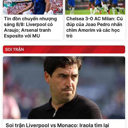
Tin đồn chuyển nhượng
Chelsea 3-0 AC Milan: Cú
sáng 8/8: Liverpool có
đúp của Joao Pedro nhấn
Araujo; Arsenal tranh
chìm Amorim và các học
Esposito với MU
trò
SOI TRẬN
Soi trận Liverpool vs Monaco: Iraola tìm lại