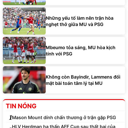
Những yếu tố làm nên trận hòa
nghẹt thở giữa MU và PSG
Mbeumo tỏa sáng, MU hòa kịch
tính với PSG
Không còn Bayindir, Lammens đối
mặt bài toán tâm lý tại MU
TIN NÓNG
1
Mason Mount dính chấn thương ở trận gặp PSG
HLV Herdman hạ thấp AFF Cup sau thất bại của