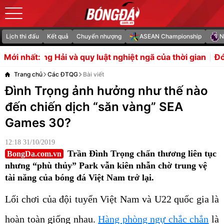
Lịch thi đấu
Kết quả
Chuyển nhượng
ASEAN Championship
N
quy luật nghiệt ngã của thời gian
Đón Rashford và Main
Mới nhất:
Trang chủ
Các ĐTQG
Bài viết
Đình Trọng ảnh hưởng như thế nào
đến chiến dịch “săn vàng” SEA
Games 30?
12:18 31/10/2019
Trần Đình Trọng chấn thương liên tục
BongDa.com.vn
nhưng “phù thủy” Park vẫn kiên nhẫn chờ trung vệ
tài năng của bóng đá Việt Nam trở lại.
Lối chơi của đội tuyển Việt Nam và U22 quốc gia là
hoàn toàn giống nhau.
Hàng phòng ngự chắc chắn
là