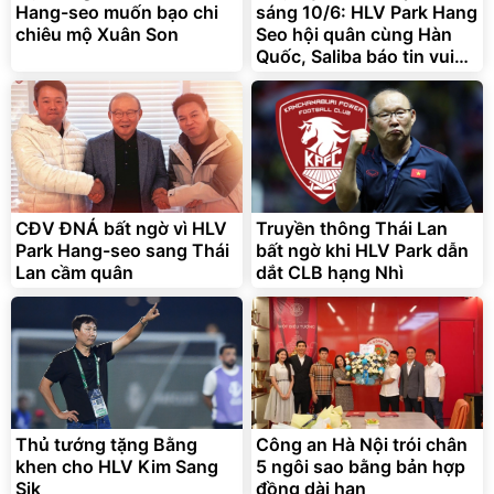
295.000
Hang-seo muốn bạo chi
sáng 10/6: HLV Park Hang
đ
chiêu mộ Xuân Son
Seo hội quân cùng Hàn
Đã bán nhiều
Quốc, Saliba báo tin vui
cho tuyển Pháp
CĐV ĐNÁ bất ngờ vì HLV
Truyền thông Thái Lan
Park Hang-seo sang Thái
bất ngờ khi HLV Park dẫn
Lan cầm quân
dắt CLB hạng Nhì
Thủ tướng tặng Bằng
Công an Hà Nội trói chân
khen cho HLV Kim Sang
5 ngôi sao bằng bản hợp
Sik
đồng dài hạn